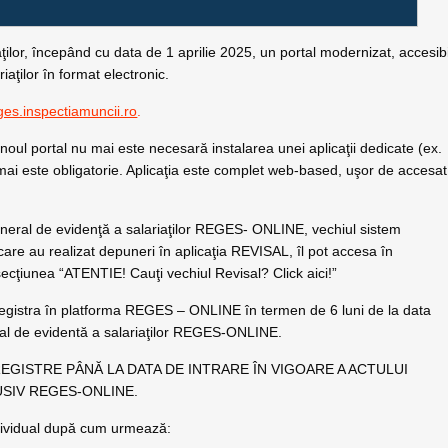
iaţilor, începând cu data de 1 aprilie 2025, un portal modernizat, accesibi
iaţilor în format electronic.
ges.inspectiamuncii.ro
.
noul portal nu mai este necesară instalarea unei aplicaţii dedicate (ex.
u mai este obligatorie. Aplicaţia este complet web-based, uşor de accesat
.
eneral de evidenţă a salariaţilor REGES- ONLINE, vechiul sistem
are au realizat depuneri în aplicaţia REVISAL, îl pot accesa în
secţiunea “ATENTIE! Cauţi vechiul Revisal? Click aici!”
nregistra în platforma REGES – ONLINE în termen de 6 luni de la data
neral de evidentă a salariaţilor REGES-ONLINE.
REGISTRE PÂNĂ LA DATA DE INTRARE ÎN VIGOARE A ACTULUI
USIV REGES-ONLINE.
dividual după cum urmează: