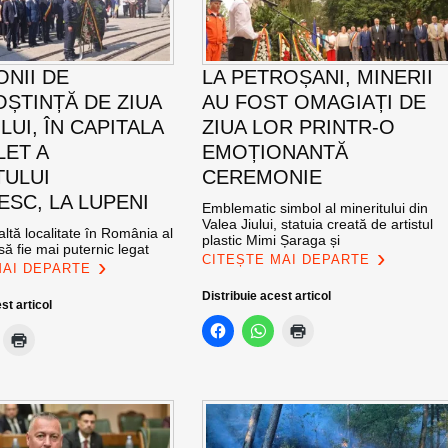
NII DE
LA PETROȘANI, MINERII
ȘTINȚĂ DE ZIUA
AU FOST OMAGIAȚI DE
UI, ÎN CAPITALA
ZIUA LOR PRINTR-O
LET A
EMOȚIONANTĂ
TULUI
CEREMONIE
SC, LA LUPENI
Emblematic simbol al mineritului din
Valea Jiului, statuia creată de artistul
altă localitate în România al
plastic Mimi Șaraga și
ă fie mai puternic legat
CITEȘTE MAI DEPARTE
MAI DEPARTE
Distribuie acest articol
st articol