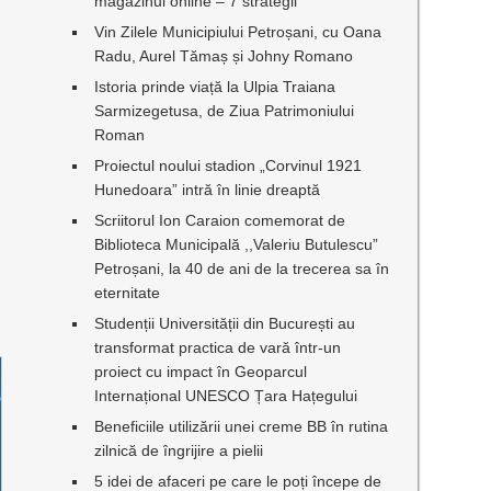
magazinul online – 7 strategii
Vin Zilele Municipiului Petroșani, cu Oana
Radu, Aurel Tămaș și Johny Romano
Istoria prinde viață la Ulpia Traiana
Sarmizegetusa, de Ziua Patrimoniului
Roman
a
Proiectul noului stadion „Corvinul 1921
Hunedoara” intră în linie dreaptă
Scriitorul Ion Caraion comemorat de
Biblioteca Municipală ,,Valeriu Butulescu”
Petroșani, la 40 de ani de la trecerea sa în
eternitate
Studenții Universității din București au
transformat practica de vară într-un
proiect cu impact în Geoparcul
Internațional UNESCO Țara Hațegului
Beneficiile utilizării unei creme BB în rutina
zilnică de îngrijire a pielii
5 idei de afaceri pe care le poți începe de