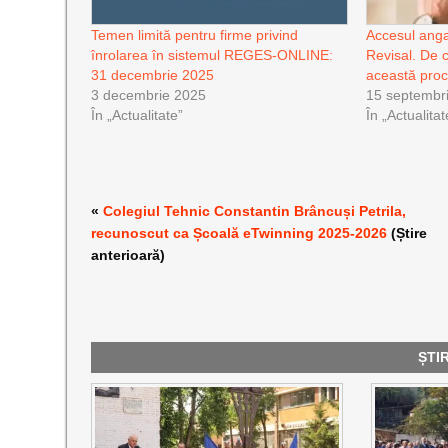
Temen limită pentru firme privind
Accesul angaj
înrolarea în sistemul REGES-ONLINE:
Revisal. De c
31 decembrie 2025
această pro
3 decembrie 2025
15 septembr
În „Actualitate”
În „Actualitat
«
Colegiul Tehnic Constantin Brâncuși Petrila,
recunoscut ca Școală eTwinning 2025-2026
(Știre
anterioară)
ȘTI