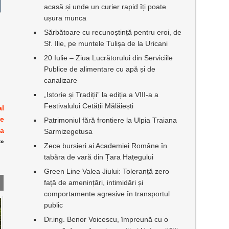
acasă și unde un curier rapid îți poate
ușura munca
Sărbătoare cu recunoștință pentru eroi, de
Sf. Ilie, pe muntele Tulișa de la Uricani
20 Iulie – Ziua Lucrătorului din Serviciile
Publice de alimentare cu apă și de
canalizare
„Istorie și Tradiții” la ediția a VIII-a a
Festivalului Cetății Mălăiești
al
re
Patrimoniul fără frontiere la Ulpia Traiana
 a
Sarmizegetusa
»
Zece bursieri ai Academiei Române în
tabăra de vară din Țara Hațegului
Green Line Valea Jiului: Toleranță zero
față de amenințări, intimidări și
comportamente agresive în transportul
public
Dr.ing. Benor Voicescu, împreună cu o