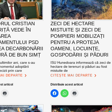
RUL CRISTIAN
ZECI DE HECTARE
IȚĂ VEDE ÎN
MISTUITE ȘI ZECI DE
AREA
POMPIERI MOBILIZAȚI
MENTULUI PSD
PENTRU A PROTEJA
EA DECARBONĂRII
OAMENI, LOCUINȚE,
RĂ DE BUN SIMȚ
GOSPODĂRII ȘI PĂDURI
ultimilor ani, care s-au
ISU Hunedoara informează că zeci de
momentul adoptării
hectare de terenuri și păduri au fost
cizii prin care
mistuite de
MAI DEPARTE
CITEȘTE MAI DEPARTE
st articol
Distribuie acest articol