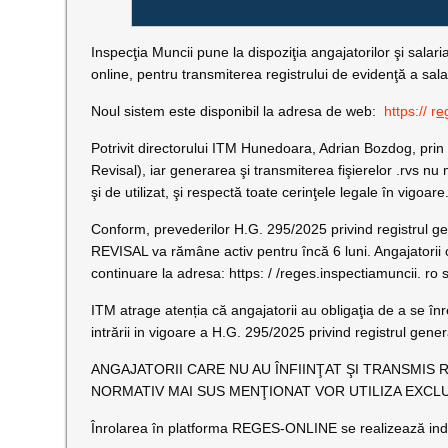
Inspecţia Muncii pune la dispoziţia angajatorilor şi salar
online, pentru transmiterea registrului de evidenţă a salar
Noul sistem este disponibil la adresa de web:
https:// r
e
Potrivit directorului ITM Hunedoara, Adrian Bozdog, prin 
Revisal), iar generarea şi transmiterea fişierelor .rvs n
şi de utilizat, şi respectă toate cerinţele legale în vigoare
Conform, prevederilor H.G. 295/2025 privind registrul g
REVISAL va rămâne activ pentru încă 6 luni. Angajatorii c
continuare la adresa: https: / /reges.inspectiamuncii. ro 
ITM atrage atenția că angajatorii au obligaţia de a se î
intrării in vigoare a H.G. 295/2025 privind registrul ge
ANGAJATORII CARE NU AU ÎNFIINŢAT ŞI TRANSMIS 
NORMATIV MAI SUS MENŢIONAT VOR UTILIZA EXCL
Înrolarea în platforma REGES-ONLINE se realizează in