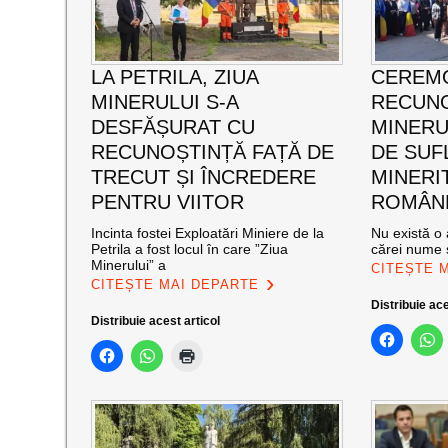
LA PETRILA, ZIUA
CEREMO
MINERULUI S-A
RECUNO
DESFĂȘURAT CU
MINERUL
RECUNOȘTINȚĂ FAȚĂ DE
DE SUF
TRECUT ȘI ÎNCREDERE
MINERI
PENTRU VIITOR
ROMÂNE
Incinta fostei Exploatări Miniere de la
Nu există o 
Petrila a fost locul în care ”Ziua
cărei nume s
Minerului” a
CITEȘTE 
CITEȘTE MAI DEPARTE
Distribuie ace
Distribuie acest articol