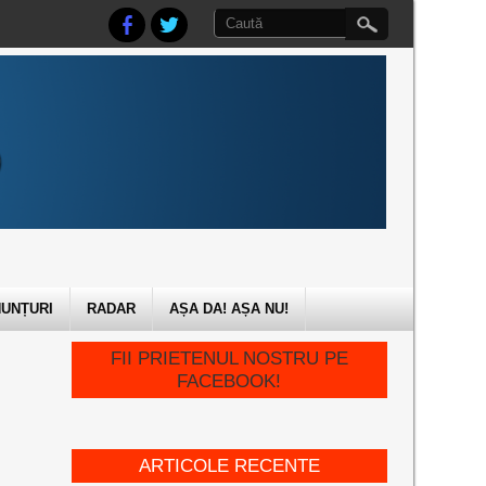
UNȚURI
RADAR
AȘA DA! AȘA NU!
FII PRIETENUL NOSTRU PE
FACEBOOK!
ARTICOLE RECENTE