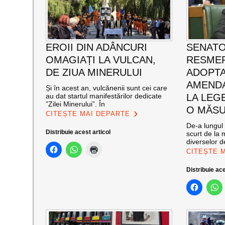
EROII DIN ADÂNCURI
SENATO
OMAGIAȚI LA VULCAN,
RESMER
DE ZIUA MINERULUI
ADOPT
AMENDA
Și în acest an, vulcănenii sunt cei care
au dat startul manifestărilor dedicate
LA LEG
”Zilei Minerului”. În
O MĂSU
CITEȘTE MAI DEPARTE
De-a lungul 
Distribuie acest articol
scurt de la 
diverselor de
CITEȘTE 
Distribuie ace