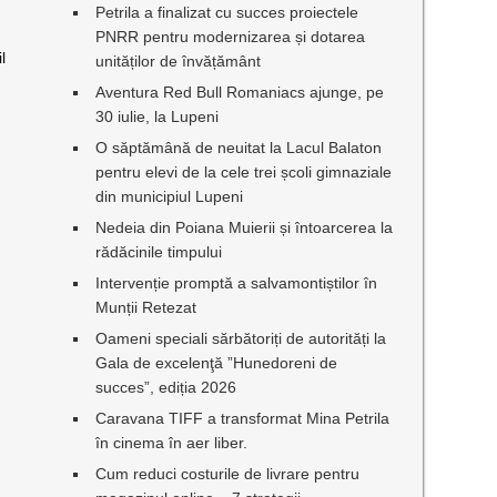
Petrila a finalizat cu succes proiectele
PNRR pentru modernizarea și dotarea
l
unităților de învățământ
Aventura Red Bull Romaniacs ajunge, pe
30 iulie, la Lupeni
O săptămână de neuitat la Lacul Balaton
pentru elevi de la cele trei școli gimnaziale
din municipiul Lupeni
Nedeia din Poiana Muierii și întoarcerea la
rădăcinile timpului
Intervenție promptă a salvamontiștilor în
Munții Retezat
Oameni speciali sărbătoriți de autorități la
Gala de excelenţă ”Hunedoreni de
succes”, ediția 2026
Caravana TIFF a transformat Mina Petrila
în cinema în aer liber.
Cum reduci costurile de livrare pentru