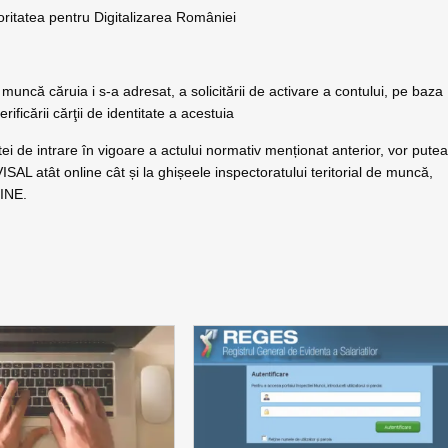
utoritatea pentru Digitalizarea României
e muncă căruia i s-a adresat, a solicitării de activare a contului, pe baza
erificării cărţii de identitate a acestuia
ei de intrare în vigoare a actului normativ menționat anterior, vor pute
ISAL atât online cât și la ghișeele inspectoratului teritorial de muncă,
LINE.