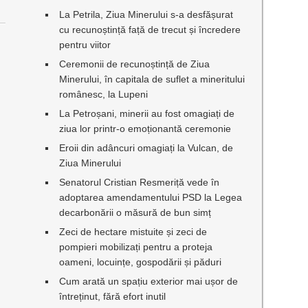
La Petrila, Ziua Minerului s-a desfășurat
cu recunoștință față de trecut și încredere
pentru viitor
Ceremonii de recunoștință de Ziua
Minerului, în capitala de suflet a mineritului
românesc, la Lupeni
La Petroșani, minerii au fost omagiați de
ziua lor printr-o emoționantă ceremonie
Eroii din adâncuri omagiați la Vulcan, de
Ziua Minerului
Senatorul Cristian Resmeriță vede în
adoptarea amendamentului PSD la Legea
decarbonării o măsură de bun simț
Zeci de hectare mistuite și zeci de
pompieri mobilizați pentru a proteja
oameni, locuințe, gospodării și păduri
Cum arată un spațiu exterior mai ușor de
întreținut, fără efort inutil