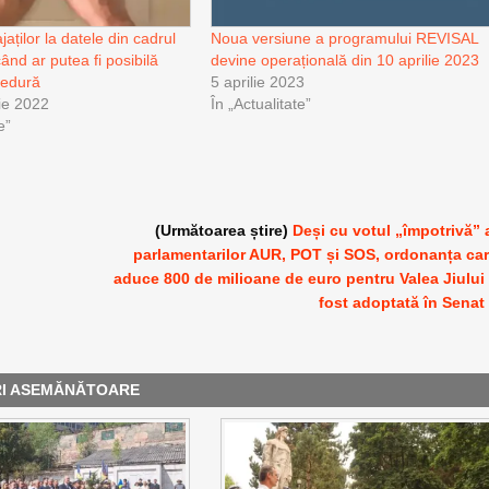
aților la datele din cadrul
Noua versiune a programului REVISAL
ând ar putea fi posibilă
devine operațională din 10 aprilie 2023
cedură
5 aprilie 2023
ie 2022
În „Actualitate”
e”
(Următoarea știre)
Deși cu votul „împotrivă” 
parlamentarilor AUR, POT și SOS, ordonanța ca
aduce 800 de milioane de euro pentru Valea Jiului
fost adoptată în Senat
RI ASEMĂNĂTOARE