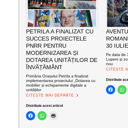
PETRILA A FINALIZAT CU
AVENTU
SUCCES PROIECTELE
ROMANI
PNRR PENTRU
30 IULI
MODERNIZAREA ȘI
Pe data de 3
DOTAREA UNITĂȚILOR DE
Lupeni și zo
nou
ÎNVĂȚĂMÂNT
CITEȘTE 
Primăria Orașului Petrila a finalizat
Distribuie ace
implementarea proiectului „Dotarea cu
mobilier și echipamente digitale a
unităților
CITEȘTE MAI DEPARTE
Distribuie acest articol