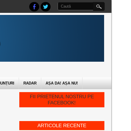
UNȚURI
RADAR
AȘA DA! AȘA NU!
FII PRIETENUL NOSTRU PE
FACEBOOK!
ARTICOLE RECENTE