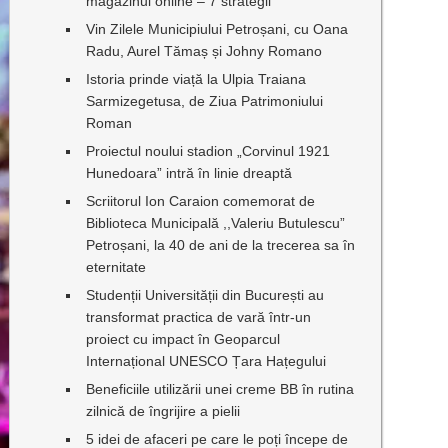
magazinul online – 7 strategii
Vin Zilele Municipiului Petroșani, cu Oana
Radu, Aurel Tămaș și Johny Romano
Istoria prinde viață la Ulpia Traiana
Sarmizegetusa, de Ziua Patrimoniului
Roman
Proiectul noului stadion „Corvinul 1921
Hunedoara” intră în linie dreaptă
Scriitorul Ion Caraion comemorat de
Biblioteca Municipală ,,Valeriu Butulescu”
Petroșani, la 40 de ani de la trecerea sa în
eternitate
Studenții Universității din București au
transformat practica de vară într-un
proiect cu impact în Geoparcul
Internațional UNESCO Țara Hațegului
Beneficiile utilizării unei creme BB în rutina
zilnică de îngrijire a pielii
5 idei de afaceri pe care le poți începe de