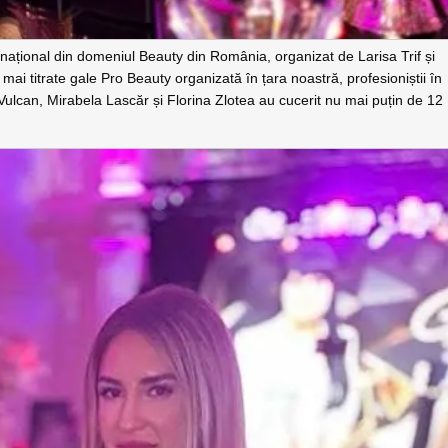
ațional din domeniul Beauty din România, organizat de Larisa Trif și
 mai titrate gale Pro Beauty organizată în țara noastră, profesioniștii în
ulcan, Mirabela Lascăr și Florina Zlotea au cucerit nu mai puțin de 12