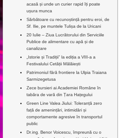
acasă și unde un curier rapid îți poate
ușura munca
Sărbătoare cu recunoștință pentru eroi, de
Sf. Ilie, pe muntele Tulișa de la Uricani
20 Iulie – Ziua Lucrătorului din Serviciile
Publice de alimentare cu apă și de
canalizare
„Istorie și Tradiții” la ediția a VIII-a a
Festivalului Cetății Mălăiești
Patrimoniul fără frontiere la Ulpia Traiana
Sarmizegetusa
Zece bursieri ai Academiei Române în
tabăra de vară din Țara Hațegului
Green Line Valea Jiului: Toleranță zero
față de amenințări, intimidări și
comportamente agresive în transportul
public
Dr.ing. Benor Voicescu, împreună cu o