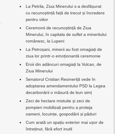
La Petrila, Ziua Minerului s-a desfășurat
cu recunoștință față de trecut și încredere
pentru viitor
Ceremonii de recunoștință de Ziua
Minerului, în capitala de suflet a mineritului
românesc, la Lupeni
La Petroșani, minerii au fost omagiați de
ziua lor printr-o emoționantă ceremonie
Eroii din adâncuri omagiați la Vulcan, de
Ziua Minerului
Senatorul Cristian Resmeriță vede în
adoptarea amendamentului PSD la Legea
decarbonării o măsură de bun simț
Zeci de hectare mistuite și zeci de
pompieri mobilizați pentru a proteja
oameni, locuințe, gospodării și păduri
Cum arată un spațiu exterior mai ușor de
întreținut, fără efort inutil