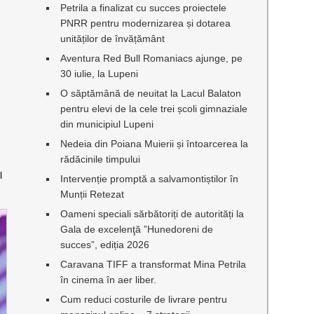
Petrila a finalizat cu succes proiectele
PNRR pentru modernizarea și dotarea
unităților de învățământ
Aventura Red Bull Romaniacs ajunge, pe
30 iulie, la Lupeni
O săptămână de neuitat la Lacul Balaton
pentru elevi de la cele trei școli gimnaziale
din municipiul Lupeni
Nedeia din Poiana Muierii și întoarcerea la
rădăcinile timpului
l
Intervenție promptă a salvamontiștilor în
Munții Retezat
Oameni speciali sărbătoriți de autorități la
Gala de excelenţă ”Hunedoreni de
succes”, ediția 2026
Caravana TIFF a transformat Mina Petrila
în cinema în aer liber.
Cum reduci costurile de livrare pentru