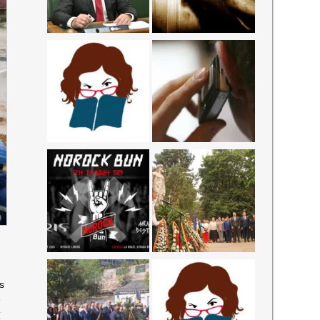
es
n
ă