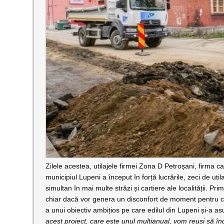
Zilele acestea, utilajele firmei Zona D Petroșani, firma ca
municipiul Lupeni a început în forță lucrările, zeci de util
simultan în mai multe străzi și cartiere ale localității. 
chiar dacă vor genera un disconfort de moment pentru circ
a unui obiectiv ambițios pe care edilul din Lupeni și-a a
acest proiect, care este unul multianual, vom reuși să înd