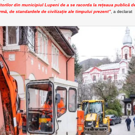
itorilor din municipiul Lupeni de a se racorda la rețeaua publică d
rmă, de standardele de civilizație ale timpului prezent”
, a declarat