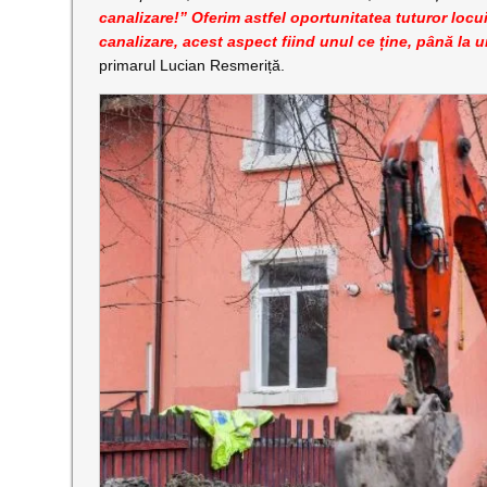
canalizare!” Oferim astfel oportunitatea tuturor locu
canalizare, acest aspect fiind unul ce ține, până la u
primarul Lucian Resmeriță.