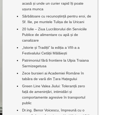
acasă și unde un curier rapid îți poate
ușura munca
Sărbătoare cu recunoștință pentru eroi, de
Sf. Ilie, pe muntele Tulișa de la Uricani
20 Iulie – Ziua Lucrătorului din Serviciile
Publice de alimentare cu apă și de
canalizare
„Istorie și Tradiții” la ediția a VIII-a a
Festivalului Cetății Mălăiești
Patrimoniul fără frontiere la Ulpia Traiana
Sarmizegetusa
Zece bursieri ai Academiei Române în
tabăra de vară din Țara Hațegului
Green Line Valea Jiului: Toleranță zero
față de amenințări, intimidări și
comportamente agresive în transportul
public
Dr.ing. Benor Voicescu, împreună cu o