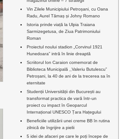
magazinul online – 7 strategii
Vin Zilele Municipiului Petroșani, cu Oana
Radu, Aurel Tămaș și Johny Romano
Istoria prinde viață la Ulpia Traiana
Sarmizegetusa, de Ziua Patrimoniului
Roman
Proiectul noului stadion „Corvinul 1921
Hunedoara” intră în linie dreaptă
Scriitorul Ion Caraion comemorat de
Biblioteca Municipală ,,Valeriu Butulescu”
Petroșani, la 40 de ani de la trecerea sa în
eternitate
Studenții Universității din București au
transformat practica de vară într-un
proiect cu impact în Geoparcul
Internațional UNESCO Țara Hațegului
Beneficiile utilizării unei creme BB în rutina
zilnică de îngrijire a pielii
5 idei de afaceri pe care le poți începe de