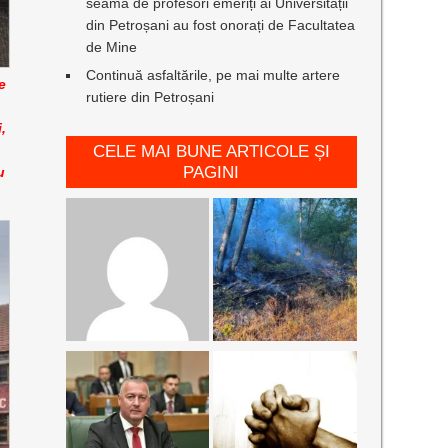
seamă de profesori emeriți ai Universității
din Petroșani au fost onorați de Facultatea
de Mine
Continuă asfaltările, pe mai multe artere
e
rutiere din Petroșani
,
CELE MAI BUNE ARTICOLE ȘI
PAGINI
u