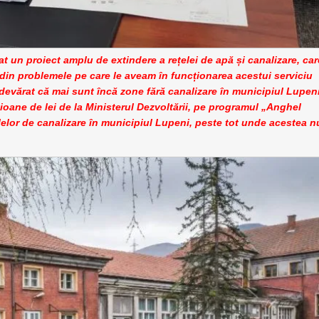
 un proiect amplu de extindere a rețelei de apă și canalizare, car
 din problemele pe care le aveam în funcționarea acestui serviciu
 adevărat că mai sunt încă zone fără canalizare în municipiul Lupeni
ioane de lei de la Ministerul Dezvoltării, pe programul „Anghel
elelor de canalizare în municipiul Lupeni, peste tot unde acestea n