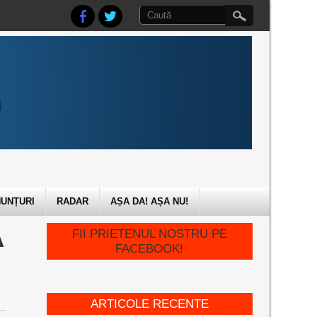
UNȚURI
RADAR
AȘA DA! AȘA NU!
Ă
FII PRIETENUL NOSTRU PE
FACEBOOK!
ARTICOLE RECENTE