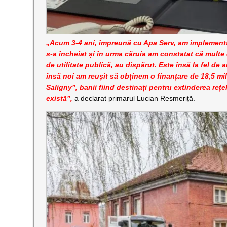
„Acum 3-4 ani, împreună cu Apa Serv, am implementat
s-a încheiat și în urma căruia am constatat că multe
de utilitate publică, au dispărut. Este însă la fel de
însă noi am reușit să obținem o finanțare de 18,5 mil
Saligny”, banii fiind destinați pentru extinderea reț
există”,
a declarat primarul Lucian Resmeriță.