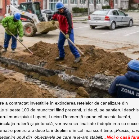
re a contractat investițiile în extinderea rețelelor de canalizare din
aje și peste 100 de muncitori fiind prezenți, zi de zi, pe șantierul deschis
Primarul municipiului Lupeni, Lucian Resmeriță spune că aceste lucrări,
ulația rutieră și pietonală, vor avea ca finalitate îndeplinirea cu succ
sumat-o pentru a o duce la îndeplinire în cel mai scurt timp.
„Practic, pri
eplinim unul din obiectivele pe care ni le-am stabilit:
„Nici o casă făr