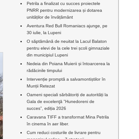
Petrila a finalizat cu succes proiectele
PNRR pentru modernizarea și dotarea
unităților de învățământ
Aventura Red Bull Romaniacs ajunge, pe
30 iulie, la Lupeni
n
O săptămână de neuitat la Lacul Balaton
pentru elevi de la cele trei școli gimnaziale
din municipiul Lupeni
Nedeia din Poiana Muierii și întoarcerea la
rădăcinile timpului
Intervenție promptă a salvamontiștilor în
Munții Retezat
Oameni speciali sărbătoriți de autorități la
Gala de excelenţă ”Hunedoreni de
succes”, ediția 2026
Caravana TIFF a transformat Mina Petrila
în cinema în aer liber.
Cum reduci costurile de livrare pentru