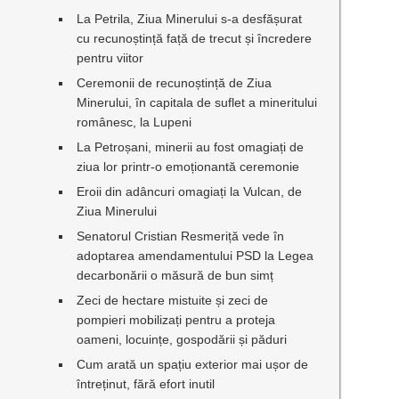
La Petrila, Ziua Minerului s-a desfășurat
cu recunoștință față de trecut și încredere
pentru viitor
Ceremonii de recunoștință de Ziua
Minerului, în capitala de suflet a mineritului
românesc, la Lupeni
La Petroșani, minerii au fost omagiați de
ziua lor printr-o emoționantă ceremonie
Eroii din adâncuri omagiați la Vulcan, de
Ziua Minerului
Senatorul Cristian Resmeriță vede în
adoptarea amendamentului PSD la Legea
decarbonării o măsură de bun simț
Zeci de hectare mistuite și zeci de
pompieri mobilizați pentru a proteja
oameni, locuințe, gospodării și păduri
Cum arată un spațiu exterior mai ușor de
întreținut, fără efort inutil