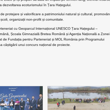
la dezvoltarea ecoturismului în Țara Hațegului.
 protejare și valorificare a patrimoniului natural și cultural, promovâ
școli, organizații non-profit și comunitate.
 parteneriat cu Geoparcul Internațional UNESCO Țara Hațegului –
Română, Școala Gimnazială Bretea Română și Agenția Națională a Zonei
țat de Fundația pentru Parteneriat și MOL România prin Programului
a câștigării unui concurs național de proiecte.