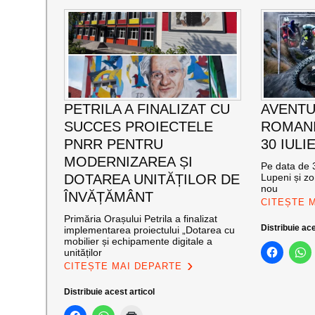
PETRILA A FINALIZAT CU
AVENTU
SUCCES PROIECTELE
ROMANI
PNRR PENTRU
30 IULI
MODERNIZAREA ȘI
Pe data de 3
DOTAREA UNITĂȚILOR DE
Lupeni și zo
nou
ÎNVĂȚĂMÂNT
CITEȘTE 
Primăria Orașului Petrila a finalizat
Distribuie ace
implementarea proiectului „Dotarea cu
mobilier și echipamente digitale a
unităților
CITEȘTE MAI DEPARTE
Distribuie acest articol