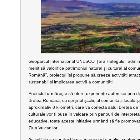
Geoparcul Internațional UNESCO Țara Hațegului, administ
menit să valorifice patrimoniul natural și cultural al com
Română”, proiectul își propune să creeze activități atractiv
sustenabil și implicarea activă a comunității.
Proiectul urmărește să ofere experiențe autentice prin 
Bretea Română, cu sprijinul școlii, al comunității locale 
aproximativ 8 kilometri, care va conecta satul Bretea de
culturale vor fi puse în valoare prin panouri de interpretar
educative, toate aceste inițiative urmând să fie promova
Ziua Vulcanilor.
Activitățile se vor desfășura în perioada aprilie–septemb