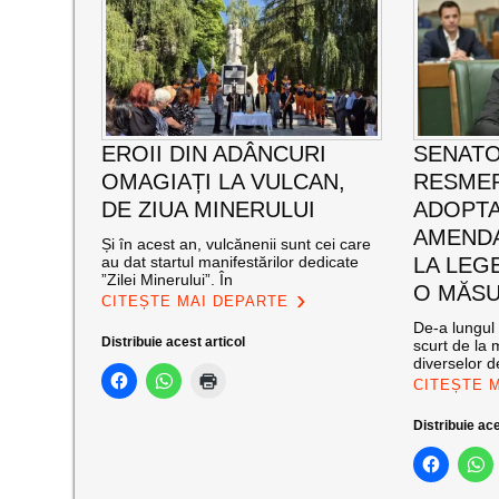
EROII DIN ADÂNCURI
SENATO
OMAGIAȚI LA VULCAN,
RESMER
DE ZIUA MINERULUI
ADOPT
AMENDA
Și în acest an, vulcănenii sunt cei care
au dat startul manifestărilor dedicate
LA LEG
”Zilei Minerului”. În
O MĂSU
CITEȘTE MAI DEPARTE
De-a lungul 
Distribuie acest articol
scurt de la 
diverselor de
CITEȘTE 
Distribuie ace