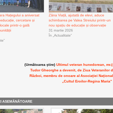
ra Hațegului a aniversat
Zâna Viață, ajutată de elevi, aduce
educație, cercetare și
schimbarea pe Valea Streiului printr-un
locale printr-o gală
nou spațiu de educație și observație
unității
31 martie 2026
În „Actualitate”
te”
(Următoarea știre)
Ultimul veteran hunedorean, mr.(
Tudor Gheorghe a devenit, de Ziua Veteranilor 
Război, membru de onoare al Asociației Naționa
„Cultul Eroilor-Regina Maria”
RI ASEMĂNĂTOARE