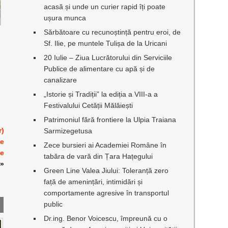
acasă și unde un curier rapid îți poate
ușura munca
Sărbătoare cu recunoștință pentru eroi, de
Sf. Ilie, pe muntele Tulișa de la Uricani
20 Iulie – Ziua Lucrătorului din Serviciile
Publice de alimentare cu apă și de
canalizare
„Istorie și Tradiții” la ediția a VIII-a a
Festivalului Cetății Mălăiești
Patrimoniul fără frontiere la Ulpia Traiana
r)
Sarmizegetusa
de
Zece bursieri ai Academiei Române în
le
tabăra de vară din Țara Hațegului
»
Green Line Valea Jiului: Toleranță zero
față de amenințări, intimidări și
comportamente agresive în transportul
public
Dr.ing. Benor Voicescu, împreună cu o