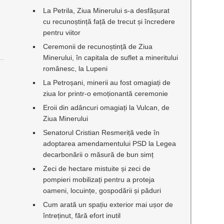
La Petrila, Ziua Minerului s-a desfășurat
cu recunoștință față de trecut și încredere
pentru viitor
Ceremonii de recunoștință de Ziua
Minerului, în capitala de suflet a mineritului
românesc, la Lupeni
La Petroșani, minerii au fost omagiați de
ziua lor printr-o emoționantă ceremonie
Eroii din adâncuri omagiați la Vulcan, de
Ziua Minerului
Senatorul Cristian Resmeriță vede în
adoptarea amendamentului PSD la Legea
decarbonării o măsură de bun simț
Zeci de hectare mistuite și zeci de
pompieri mobilizați pentru a proteja
oameni, locuințe, gospodării și păduri
Cum arată un spațiu exterior mai ușor de
întreținut, fără efort inutil