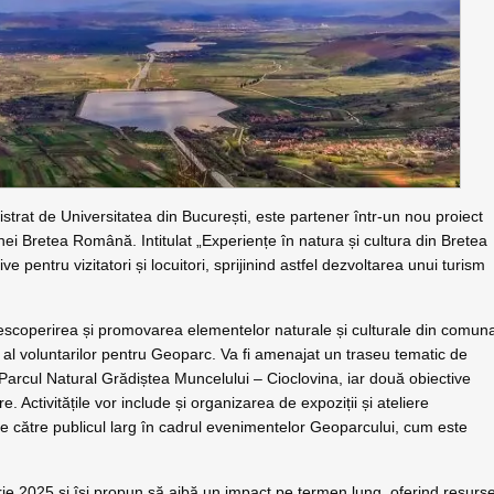
rat de Universitatea din București, este partener într-un nou proiect
unei Bretea Română. Intitulat „Experiențe în natura și cultura din Bretea
e pentru vizitatori și locuitori, sprijinind astfel dezvoltarea unui turism
descoperirea și promovarea elementelor naturale și culturale din comun
și al voluntarilor pentru Geoparc. Va fi amenajat un traseu tematic de
 Parcul Natural Grădiștea Muncelului – Cioclovina, iar două obiective
e. Activitățile vor include și organizarea de expoziții și ateliere
te către publicul larg în cadrul evenimentelor Geoparcului, cum este
rie 2025 și își propun să aibă un impact pe termen lung, oferind resurs