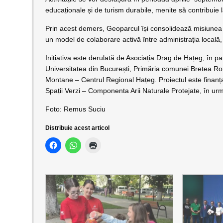
educaționale și de turism durabile, menite să contribuie 
Prin acest demers, Geoparcul își consolidează misiunea de
un model de colaborare activă între administrația locală, 
Inițiativa este derulată de Asociația Drag de Hațeg, în
Universitatea din București, Primăria comunei Bretea 
Montane – Centrul Regional Hațeg. Proiectul este finan
Spații Verzi – Componenta Arii Naturale Protejate, în urm
Foto: Remus Suciu
Distribuie acest articol