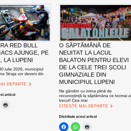
RA RED BULL
O SĂPTĂMÂNĂ DE
ACS AJUNGE, PE
NEUITAT LA LACUL
E, LA LUPENI
BALATON PENTRU ELEVI
DE LA CELE TREI ȘCOLI
0 iulie 2026, municipiul
na Straja vor deveni din
GIMNAZIALE DIN
MUNICIPIUL LUPENI
MAI DEPARTE
Ne gândim cu inima plină de
st articol
recunoștință la săptămâna ce tocmai a
trecut! Cea mai
CITEȘTE MAI DEPARTE
Distribuie acest articol