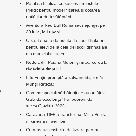
Petrila a finalizat cu succes proiectele
PNRR pentru modernizarea și dotarea
unităților de învățământ
Aventura Red Bull Romaniacs ajunge, pe
30 iulie, la Lupeni
O săptămână de neuitat la Lacul Balaton
pentru elevi de la cele trei școli gimnaziale
din municipiul Lupeni
Nedeia din Poiana Muierii și întoarcerea la
rădăcinile timpului
Intervenție promptă a salvamontiștilor în
Munții Retezat
a
Oameni speciali sărbătoriți de autorități la
Gala de excelenţă ”Hunedoreni de
succes”, ediția 2026
Caravana TIFF a transformat Mina Petrila
în cinema în aer liber.
Cum reduci costurile de livrare pentru
e