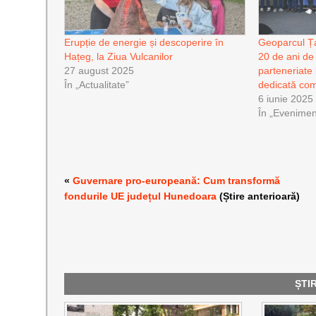
Erupție de energie și descoperire în
Geoparcul Ța
Hațeg, la Ziua Vulcanilor
20 de ani de 
27 august 2025
parteneriate 
În „Actualitate”
dedicată com
6 iunie 2025
În „Evenimen
«
Guvernare pro-europeană: Cum transformă
fondurile UE județul Hunedoara
(Știre anterioară)
ȘTI