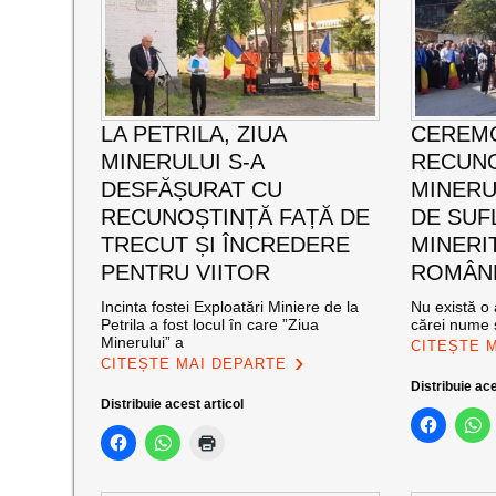
LA PETRILA, ZIUA
CEREMO
MINERULUI S-A
RECUNO
DESFĂȘURAT CU
MINERUL
RECUNOȘTINȚĂ FAȚĂ DE
DE SUF
TRECUT ȘI ÎNCREDERE
MINERI
PENTRU VIITOR
ROMÂNE
Incinta fostei Exploatări Miniere de la
Nu există o 
Petrila a fost locul în care ”Ziua
cărei nume s
Minerului” a
CITEȘTE 
CITEȘTE MAI DEPARTE
Distribuie ace
Distribuie acest articol