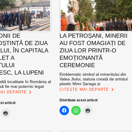
NII DE
LA PETROȘANI, MINERII
ȘTINȚĂ DE ZIUA
AU FOST OMAGIAȚI DE
UI, ÎN CAPITALA
ZIUA LOR PRINTR-O
LET A
EMOȚIONANTĂ
TULUI
CEREMONIE
SC, LA LUPENI
Emblematic simbol al mineritului din
Valea Jiului, statuia creată de artistul
altă localitate în România al
plastic Mimi Șaraga și
ă fie mai puternic legat
CITEȘTE MAI DEPARTE
MAI DEPARTE
Distribuie acest articol
st articol