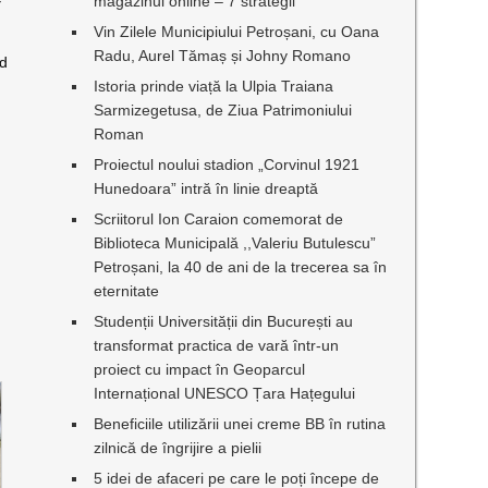
magazinul online – 7 strategii
Vin Zilele Municipiului Petroșani, cu Oana
Radu, Aurel Tămaș și Johny Romano
nd
Istoria prinde viață la Ulpia Traiana
Sarmizegetusa, de Ziua Patrimoniului
Roman
Proiectul noului stadion „Corvinul 1921
Hunedoara” intră în linie dreaptă
Scriitorul Ion Caraion comemorat de
Biblioteca Municipală ,,Valeriu Butulescu”
Petroșani, la 40 de ani de la trecerea sa în
eternitate
Studenții Universității din București au
transformat practica de vară într-un
proiect cu impact în Geoparcul
Internațional UNESCO Țara Hațegului
Beneficiile utilizării unei creme BB în rutina
zilnică de îngrijire a pielii
5 idei de afaceri pe care le poți începe de