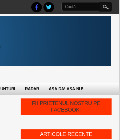
UNȚURI
RADAR
AȘA DA! AȘA NU!
FII PRIETENUL NOSTRU PE
FACEBOOK!
ARTICOLE RECENTE