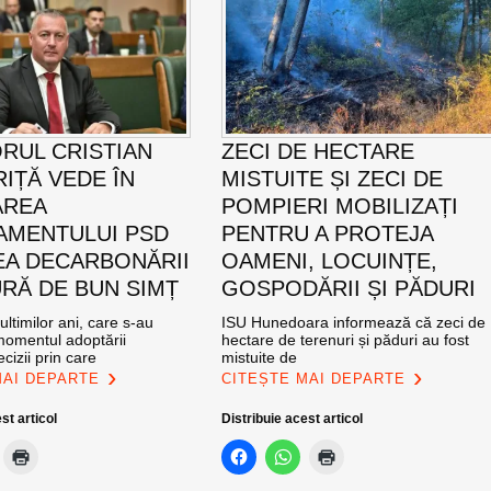
RUL CRISTIAN
ZECI DE HECTARE
IȚĂ VEDE ÎN
MISTUITE ȘI ZECI DE
AREA
POMPIERI MOBILIZAȚI
MENTULUI PSD
PENTRU A PROTEJA
EA DECARBONĂRII
OAMENI, LOCUINȚE,
RĂ DE BUN SIMȚ
GOSPODĂRII ȘI PĂDURI
ultimilor ani, care s-au
ISU Hunedoara informează că zeci de
momentul adoptării
hectare de terenuri și păduri au fost
cizii prin care
mistuite de
MAI DEPARTE
CITEȘTE MAI DEPARTE
st articol
Distribuie acest articol