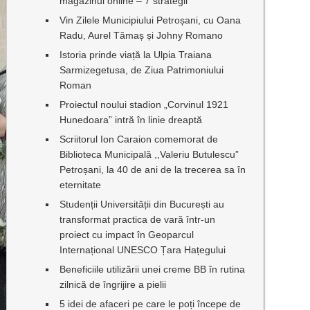
magazinul online – 7 strategii
Vin Zilele Municipiului Petroșani, cu Oana
Radu, Aurel Tămaș și Johny Romano
Istoria prinde viață la Ulpia Traiana
Sarmizegetusa, de Ziua Patrimoniului
Roman
Proiectul noului stadion „Corvinul 1921
Hunedoara” intră în linie dreaptă
Scriitorul Ion Caraion comemorat de
Biblioteca Municipală ,,Valeriu Butulescu”
Petroșani, la 40 de ani de la trecerea sa în
eternitate
Studenții Universității din București au
transformat practica de vară într-un
proiect cu impact în Geoparcul
Internațional UNESCO Țara Hațegului
Beneficiile utilizării unei creme BB în rutina
zilnică de îngrijire a pielii
5 idei de afaceri pe care le poți începe de