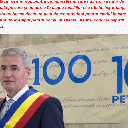
cut pentru noi, pentru comunitatea în care trăim și îi asigur de
ața pe care și-au pus-o în slujba familiilor și a obștii.
Importanța
ar noi nu facem decât un gest de recunoștință pentru modul în care
sunt un exemplu pentru noi şi, în special, pentru copiii și nepoții
dzi.