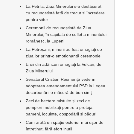
La Petrila, Ziua Minerului s-a desfășurat
cu recunoștință față de trecut și încredere
pentru viitor
Ceremonii de recunoștință de Ziua
Minerului, în capitala de suflet a mineritului
românesc, la Lupeni
La Petroșani, minerii au fost omagiați de
ziua lor printr-o emoționantă ceremonie
Eroii din adâncuri omagiați la Vulcan, de
Ziua Minerului
Senatorul Cristian Resmeriță vede în
adoptarea amendamentului PSD la Legea
decarbonării o măsură de bun simț
Zeci de hectare mistuite și zeci de
pompieri mobilizați pentru a proteja
oameni, locuințe, gospodării și păduri
Cum arată un spațiu exterior mai ușor de
întreținut, fără efort inutil