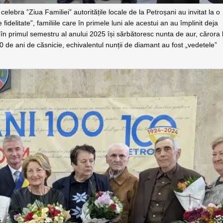
celebra ”Ziua Familiei” autoritățile locale de la Petroșani au invitat la o
litate”, familiile care în primele luni ale acestui an au împlinit deja
 în primul semestru al anului 2025 își sărbătoresc nunta de aur, cărora l
60 de ani de căsnicie, echivalentul nunții de diamant au fost „vedetele”