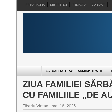
PRIMA PAGINĂ
DESPRE NOI
REDACTIA
CONTACT
ACTUALITATE
ADMINISTRAȚIE
ZIUA FAMILIEI SĂR
CU FAMILIILE „DE A
Tiberiu Vințan |
mai 16, 2025