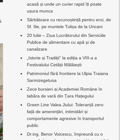
acasă și unde un curier rapid îți poate
ușura munca
Sărbătoare cu recunoștință pentru eroi, de
i
Sf. Ilie, pe muntele Tulișa de la Uricani
20 Iulie – Ziua Lucrătorului din Serviciile
Publice de alimentare cu apă și de
canalizare
„Istorie și Tradiții” la ediția a VIII-a a
Festivalului Cetății Mălăiești
Patrimoniul fără frontiere la Ulpia Traiana
Sarmizegetusa
Zece bursieri ai Academiei Române în
tabăra de vară din Țara Hațegului
Green Line Valea Jiului: Toleranță zero
față de amenințări, intimidări și
comportamente agresive în transportul
public
Dr.ing. Benor Voicescu, împreună cu o