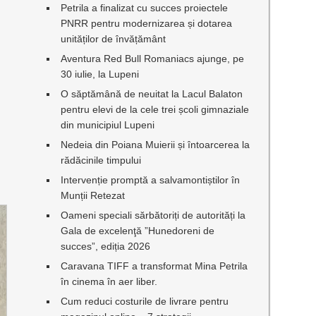
Petrila a finalizat cu succes proiectele
PNRR pentru modernizarea și dotarea
unităților de învățământ
Aventura Red Bull Romaniacs ajunge, pe
30 iulie, la Lupeni
O săptămână de neuitat la Lacul Balaton
pentru elevi de la cele trei școli gimnaziale
din municipiul Lupeni
Nedeia din Poiana Muierii și întoarcerea la
rădăcinile timpului
Intervenție promptă a salvamontiștilor în
Munții Retezat
Oameni speciali sărbătoriți de autorități la
Gala de excelenţă ”Hunedoreni de
succes”, ediția 2026
Caravana TIFF a transformat Mina Petrila
în cinema în aer liber.
Cum reduci costurile de livrare pentru