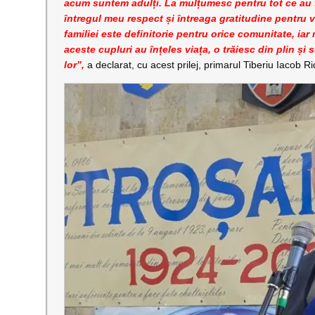
acum suntem adulți. La mulțumesc pentru tot ce au fă
întregul meu respect și întreaga gratitudine pentru vi
familiei este definitorie pentru orice comunitate, i
aceste cupluri au înțeles viața, o trăiesc din plin și 
lor”,
a declarat, cu acest prilej, primarul Tiberiu Iacob Ri