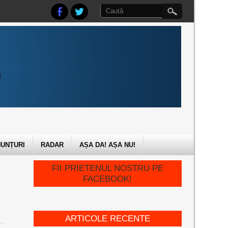
UNȚURI
RADAR
AȘA DA! AȘA NU!
FII PRIETENUL NOSTRU PE
FACEBOOK!
ARTICOLE RECENTE