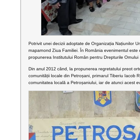
Potrivit unei decizii adoptate de Organizația Națiunilor U
mapamond Ziua Familiei. În România evenimentul este dub
propunerea Institutului Român pentru Drepturile Omului 
Din anul 2012 când, la propunerea regretatului preot or
comunității locale din Petroșani, primarul Tiberiu Iacob Ri
comunitatea locală a Petroșaniului, iar de atunci acest 