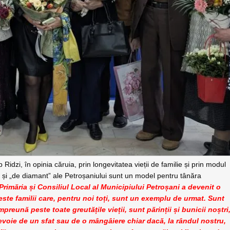
idzi, în opinia căruia, prin longevitatea vieții de familie și prin modul
” și „de diamant” ale Petroșaniului sunt un model pentru tânăra
rimăria și Consiliul Local al Municipiului Petroșani a devenit o
ceste familii care, pentru noi toți, sunt un exemplu de urmat. Sunt
preună peste toate greutățile vieții, sunt părinții și bunicii noștri
voie de un sfat sau de o mângâiere chiar dacă, la rândul nostru,