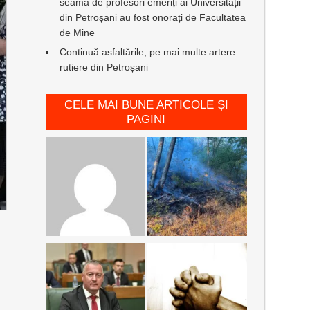
seamă de profesori emeriți ai Universității
din Petroșani au fost onorați de Facultatea
de Mine
Continuă asfaltările, pe mai multe artere
rutiere din Petroșani
CELE MAI BUNE ARTICOLE ȘI
PAGINI
,