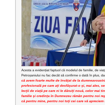
Acesta a evidențiat faptuol că modelul de familie, de viaț
Petroșaniului nu fac decât să confirme o dată în plus, dac
că avem foarte multe de învățat de la dumneavoastră,
profesională pe care ați desfășurat-o și, mai ales, s
lecții de viață pe care ni le dăruiți nouă, celor mai t
familie și credința în Dumnezeu rămân pentru noi repe
că pentru mine, pentru noi toți cei care vă aprecie