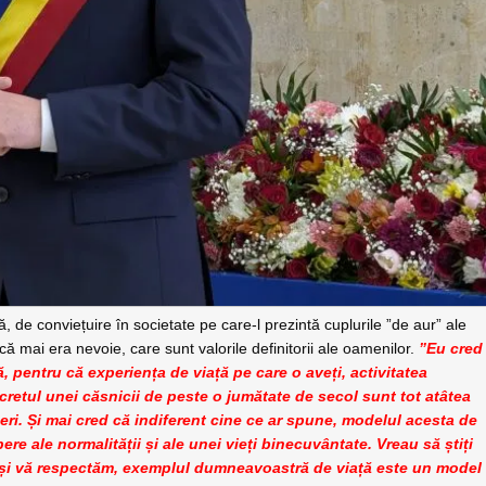
ă, de conviețuire în societate pe care-l prezintă cuplurile ”de aur” ale
ă mai era nevoie, care sunt valorile definitorii ale oamenilor.
”Eu cred
 pentru că experiența de viață pe care o aveți, activitatea
ecretul unei căsnicii de peste o jumătate de secol sunt tot atâtea
ineri. Și mai cred că indiferent cine ce ar spune, modelul acesta de
re ale normalității și ale unei vieți binecuvântate. Vreau să știți
m și vă respectăm, exemplul dumneavoastră de viață este un model