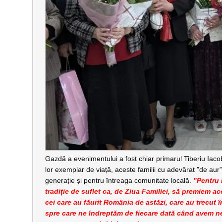
Gazdă a evenimentului a fost chiar primarul Tiberiu Iacob R
lor exemplar de viață, aceste familii cu adevărat ”de aur
generație și pentru întreaga comunitate locală.
”Pentru P
tradiție de suflet ca, de Ziua Familiei, să premiem a
cei care au făurit România de astăzi, care au trecut îm
spre care ne îndreptăm de fiecare dată când avem ne