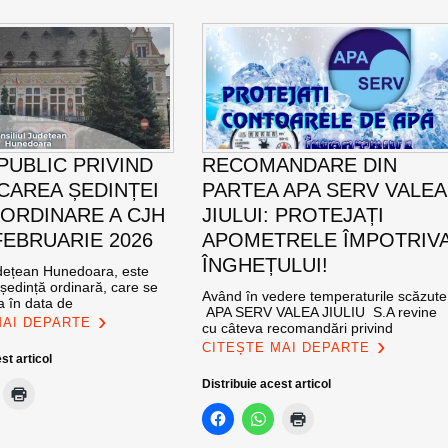
PUBLIC PRIVIND
RECOMANDARE DIN
AREA ȘEDINȚEI
PARTEA APA SERV VALEA
 ORDINARE A CJH
JIULUI: PROTEJAȚI
FEBRUARIE 2026
APOMETRELE ÎMPOTRIV
ÎNGHEȚULUI!
udețean Hunedoara, este
ședință ordinară, care se
Având în vedere temperaturile scăzute
a în data de
APA SERV VALEA JIULIU S.A revine
MAI DEPARTE
cu câteva recomandări privind
CITEȘTE MAI DEPARTE
st articol
Distribuie acest articol