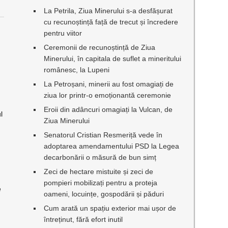
La Petrila, Ziua Minerului s-a desfășurat
cu recunoștință față de trecut și încredere
pentru viitor
i
Ceremonii de recunoștință de Ziua
Minerului, în capitala de suflet a mineritului
românesc, la Lupeni
La Petroșani, minerii au fost omagiați de
ziua lor printr-o emoționantă ceremonie
Eroii din adâncuri omagiați la Vulcan, de
l
Ziua Minerului
Senatorul Cristian Resmeriță vede în
adoptarea amendamentului PSD la Legea
decarbonării o măsură de bun simț
Zeci de hectare mistuite și zeci de
pompieri mobilizați pentru a proteja
e
oameni, locuințe, gospodării și păduri
Cum arată un spațiu exterior mai ușor de
întreținut, fără efort inutil