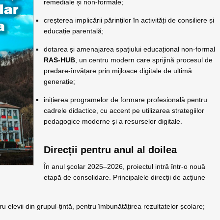
remediale și non-formale;
creșterea implicării părinților în activități de consiliere și
educație parentală;
dotarea și amenajarea spațiului educațional non-formal
RAS-HUB
, un centru modern care sprijină procesul de
predare-învățare prin mijloace digitale de ultimă
generație;
inițierea programelor de formare profesională pentru
cadrele didactice, cu accent pe utilizarea strategiilor
pedagogice moderne și a resurselor digitale.
Direcții pentru anul al doilea
În anul școlar 2025–2026, proiectul intră într-o nouă
etapă de consolidare. Principalele direcții de acțiune
u elevii din grupul-țintă, pentru îmbunătățirea rezultatelor școlare;