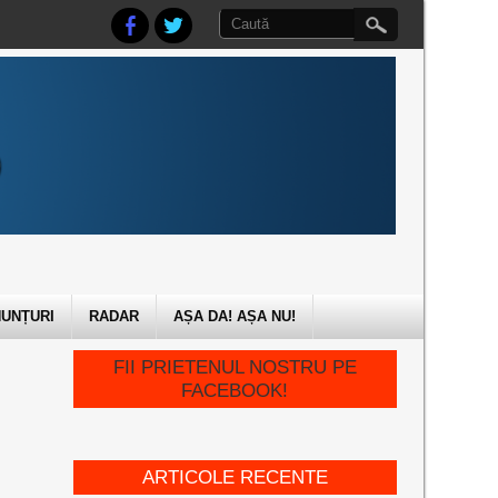
UNȚURI
RADAR
AȘA DA! AȘA NU!
FII PRIETENUL NOSTRU PE
FACEBOOK!
ARTICOLE RECENTE