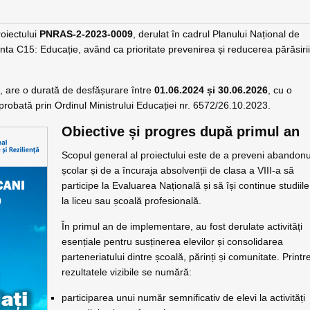
oiectului
PNRAS-2-2023-0009
, derulat în cadrul Planului Național de
a C15: Educație, având ca prioritate prevenirea și reducerea părăsiri
le, are o durată de desfășurare între
01.06.2024 și 30.06.2026
, cu o
aprobată prin Ordinul Ministrului Educației nr. 6572/26.10.2023.
Obiective și progres după primul an
Scopul general al proiectului este de a preveni abandonu
școlar și de a încuraja absolvenții de clasa a VIII-a să
participe la Evaluarea Națională și să își continue studiile
la liceu sau școală profesională.
În primul an de implementare, au fost derulate activități
esențiale pentru susținerea elevilor și consolidarea
parteneriatului dintre școală, părinți și comunitate. Printr
rezultatele vizibile se numără:
participarea unui număr semnificativ de elevi la activități