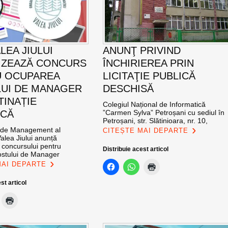
LEA JIULUI
ANUNŢ PRIVIND
IZEAZĂ CONCURS
ÎNCHIRIEREA PRIN
U OCUPAREA
LICITAŢIE PUBLICĂ
UI DE MANAGER
DESCHISĂ
TINAȚIE
Colegiul Național de Informatică
ICĂ
”Carmen Sylva” Petroșani cu sediul în
Petroșani, str. Slătinioara, nr. 10,
 de Management al
CITEȘTE MAI DEPARTE
Valea Jiului anunță
 concursului pentru
Distribuie acest articol
stului de Manager
MAI DEPARTE
st articol