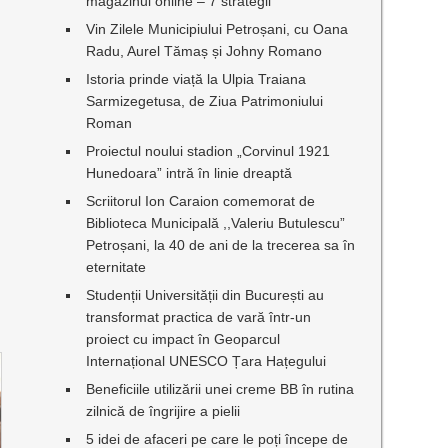
magazinul online – 7 strategii
Vin Zilele Municipiului Petroșani, cu Oana
Radu, Aurel Tămaș și Johny Romano
Istoria prinde viață la Ulpia Traiana
Sarmizegetusa, de Ziua Patrimoniului
Roman
Proiectul noului stadion „Corvinul 1921
Hunedoara” intră în linie dreaptă
Scriitorul Ion Caraion comemorat de
Biblioteca Municipală ,,Valeriu Butulescu”
Petroșani, la 40 de ani de la trecerea sa în
eternitate
Studenții Universității din București au
transformat practica de vară într-un
proiect cu impact în Geoparcul
Internațional UNESCO Țara Hațegului
Beneficiile utilizării unei creme BB în rutina
zilnică de îngrijire a pielii
5 idei de afaceri pe care le poți începe de