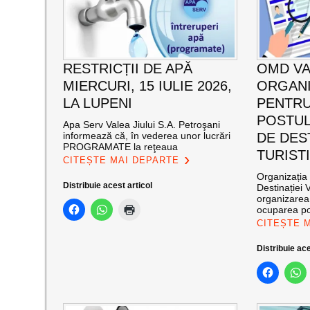
RESTRICȚII DE APĂ
OMD VA
MIERCURI, 15 IULIE 2026,
ORGAN
LA LUPENI
PENTR
POSTUL
Apa Serv Valea Jiului S.A. Petroşani
informează că, în vederea unor lucrări
DE DES
PROGRAMATE la reţeaua
TURIST
CITEȘTE MAI DEPARTE
Organizația
Distribuie acest articol
Destinației 
organizarea
ocuparea po
CITEȘTE 
Distribuie ace