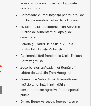
acasă și unde un curier rapid îți poate
ușura munca
Sărbătoare cu recunoștință pentru eroi, de
Sf. Ilie, pe muntele Tulișa de la Uricani
20 Iulie – Ziua Lucrătorului din Serviciile
Publice de alimentare cu apă și de
canalizare
„Istorie și Tradiții” la ediția a VIII-a a
Festivalului Cetății Mălăiești
Patrimoniul fără frontiere la Ulpia Traiana
Sarmizegetusa
pe
Zece bursieri ai Academiei Române în
»
tabăra de vară din Țara Hațegului
Green Line Valea Jiului: Toleranță zero
față de amenințări, intimidări și
comportamente agresive în transportul
public
Dr.ing. Benor Voicescu, împreună cu o