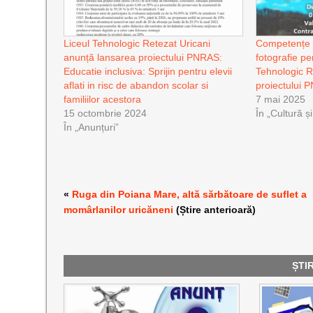
Liceul Tehnologic Retezat Uricani
Competențe d
anunță lansarea proiectului PNRAS:
fotografie pe
Educatie inclusiva: Sprijin pentru elevii
Tehnologic R
aflati in risc de abandon scolar si
proiectului
familiilor acestora
7 mai 2025
15 octombrie 2024
În „Cultură ș
În „Anunțuri”
«
Ruga din Poiana Mare, altă sărbătoare de suflet a
momârlanilor uricăneni
(Știre anterioară)
ȘTI