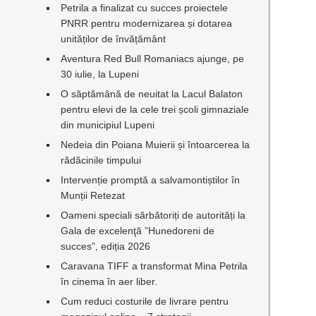
Petrila a finalizat cu succes proiectele
PNRR pentru modernizarea și dotarea
unităților de învățământ
Aventura Red Bull Romaniacs ajunge, pe
30 iulie, la Lupeni
O săptămână de neuitat la Lacul Balaton
pentru elevi de la cele trei școli gimnaziale
din municipiul Lupeni
Nedeia din Poiana Muierii și întoarcerea la
rădăcinile timpului
Intervenție promptă a salvamontiștilor în
Munții Retezat
Oameni speciali sărbătoriți de autorități la
Gala de excelenţă ”Hunedoreni de
succes”, ediția 2026
Caravana TIFF a transformat Mina Petrila
în cinema în aer liber.
Cum reduci costurile de livrare pentru