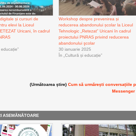
igitale și cursuri de
Workshop despre prevenirea și
ntru elevi la Liceul
reducerea abandonului școlar la Liceul
ETEZAT Uricani, în cadrul
Tehnologic „Retezat” Uricani în cadrul
 PNRAS
proiectului PNRAS privind reducerea
abandonului şcolar
i educație”
30 ianuarie 2025
În „Cultură și educație”
(Următoarea știre)
Cum să urmărești conversațiile 
Messenger
RI ASEMĂNĂTOARE