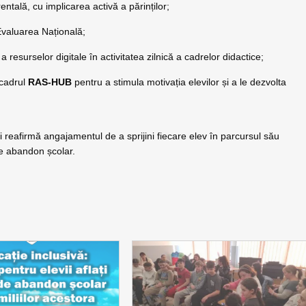
ntală, cu implicarea activă a părinților;
 Evaluarea Națională;
 resurselor digitale în activitatea zilnică a cadrelor didactice;
 cadrul
RAS-HUB
pentru a stimula motivația elevilor și a le dezvolta
 reafirmă angajamentul de a sprijini fiecare elev în parcursul său
de abandon școlar.