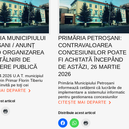
IA MUNICIPIULUI
PRIMĂRIA PETROȘANI:
ANI / ANUNȚ
CONTRAVALOAREA
D ORGANIZAREA
CONCESIUNILOR POATE
TÂLNIRI DE
FI ACHITATĂ ÎNCEPÂND
ERE PUBLICĂ
DE ASTĂZI, 26 MARTIE
2026
4.2026 U.A.T. municipiul
rin Primar Florin Tiberiu
Primăria Municipiului Petroșani
invită pe toţi cei
informează cetățenii că lucrările de
MAI DEPARTE
implementare a sistemului informatic
pentru gestionarea concesiunilor
st articol
CITEȘTE MAI DEPARTE
Distribuie acest articol