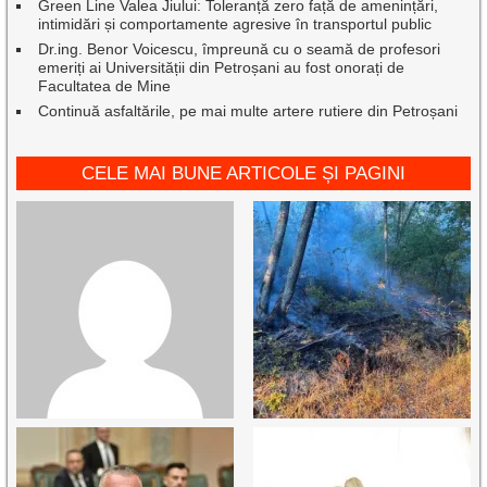
Green Line Valea Jiului: Toleranță zero față de amenințări,
intimidări și comportamente agresive în transportul public
Dr.ing. Benor Voicescu, împreună cu o seamă de profesori
emeriți ai Universității din Petroșani au fost onorați de
Facultatea de Mine
Continuă asfaltările, pe mai multe artere rutiere din Petroșani
CELE MAI BUNE ARTICOLE ȘI PAGINI