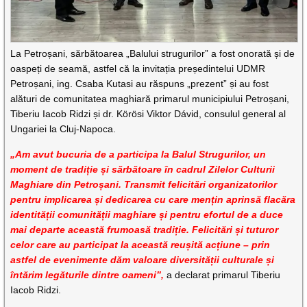
La Petroșani, sărbătoarea „Balului strugurilor” a fost onorată și de
oaspeți de seamă, astfel că la invitația președintelui UDMR
Petroșani, ing. Csaba Kutasi au răspuns „prezent” și au fost
alături de comunitatea maghiară primarul municipiului Petroșani,
Tiberiu Iacob Ridzi și dr. Körösi Viktor Dávid, consulul general al
Ungariei la Cluj-Napoca.
„Am avut bucuria de a participa la Balul Strugurilor, un
moment de tradiție și sărbătoare în cadrul Zilelor Culturii
Maghiare din Petroșani. Transmit felicitări organizatorilor
pentru implicarea și dedicarea cu care mențin aprinsă flacăra
identității comunității maghiare și pentru efortul de a duce
mai departe această frumoasă tradiție. Felicitări și tuturor
celor care au participat la această reușită acțiune – prin
astfel de evenimente dăm valoare diversității culturale și
întărim legăturile dintre oameni”,
a declarat primarul Tiberiu
Iacob Ridzi.