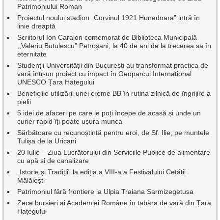
Patrimoniului Roman
Proiectul noului stadion „Corvinul 1921 Hunedoara” intră în
linie dreaptă
Scriitorul Ion Caraion comemorat de Biblioteca Municipală
,,Valeriu Butulescu” Petroșani, la 40 de ani de la trecerea sa în
eternitate
Studenții Universității din București au transformat practica de
vară într-un proiect cu impact în Geoparcul Internațional
UNESCO Țara Hațegului
Beneficiile utilizării unei creme BB în rutina zilnică de îngrijire a
pielii
5 idei de afaceri pe care le poți începe de acasă și unde un
curier rapid îți poate ușura munca
Sărbătoare cu recunoștință pentru eroi, de Sf. Ilie, pe muntele
Tulișa de la Uricani
20 Iulie – Ziua Lucrătorului din Serviciile Publice de alimentare
cu apă și de canalizare
„Istorie și Tradiții” la ediția a VIII-a a Festivalului Cetății
Mălăiești
Patrimoniul fără frontiere la Ulpia Traiana Sarmizegetusa
Zece bursieri ai Academiei Române în tabăra de vară din Țara
Hațegului