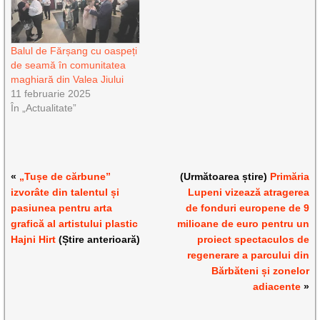
Balul de Fărșang cu oaspeți
de seamă în comunitatea
maghiară din Valea Jiului
11 februarie 2025
În „Actualitate”
«
„Tușe de cărbune”
(Următoarea știre)
Primăria
izvorâte din talentul și
Lupeni vizează atragerea
pasiunea pentru arta
de fonduri europene de 9
grafică al artistului plastic
milioane de euro pentru un
Hajni Hirt
(Știre anterioară)
proiect spectaculos de
regenerare a parcului din
Bărbăteni și zonelor
adiacente
»