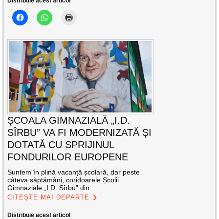
Distribuie acest articol
ȘCOALA GIMNAZIALĂ „I.D.
SÎRBU” VA FI MODERNIZATĂ ȘI
DOTATĂ CU SPRIJINUL
FONDURILOR EUROPENE
Suntem în plină vacanță școlară, dar peste
câteva săptămâni, coridoarele Școlii
Gimnaziale „I.D. Sîrbu” din
CITEȘTE MAI DEPARTE
Distribuie acest articol