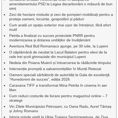
amendamentului PSD la Legea decarbonării o măsură de bun
simț
Zeci de hectare mistuite și zeci de pompieri mobilizați pentru a
proteja oameni, locuințe, gospodării și păduri
Cum arată un spațiu exterior mai ușor de întreținut, fără efort
inutil
Petrila a finalizat cu succes proiectele PNRR pentru
modernizarea și dotarea unităților de învățământ
Aventura Red Bull Romaniacs ajunge, pe 30 iulie, la Lupeni
O săptămână de neuitat la Lacul Balaton pentru elevi de la
cele trei școli gimnaziale din municipiul Lupeni
Nedeia din Poiana Muierii și întoarcerea la rădăcinile timpului
Intervenție promptă a salvamontiștilor în Munții Retezat
Oameni speciali sărbătoriți de autorități la Gala de excelenţă
”Hunedoreni de succes”, ediția 2026
Caravana TIFF a transformat Mina Petrila în cinema în aer
liber.
Cum reduci costurile de livrare pentru magazinul online – 7
strategii
Vin Zilele Municipiului Petroșani, cu Oana Radu, Aurel Tămaș
și Johny Romano
Istoria prinde viață la Ulpia Traiana Sarmizegetusa, de Ziua