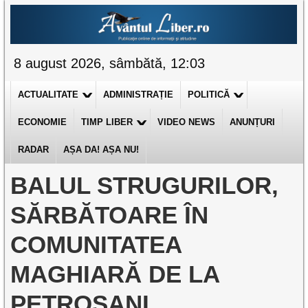
8 august 2026, sâmbătă, 12:03
ACTUALITATE
ADMINISTRAȚIE
POLITICĂ
ECONOMIE
TIMP LIBER
VIDEO NEWS
ANUNȚURI
RADAR
AȘA DA! AȘA NU!
BALUL STRUGURILOR,
SĂRBĂTOARE ÎN
COMUNITATEA
MAGHIARĂ DE LA
PETROȘANI