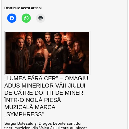
Distribuie acest articol
„LUMEA FĂRĂ CER” – OMAGIU
ADUS MINERILOR VĂII JIULUI
DE CĂTRE DOI FII DE MINER,
ÎNTR-O NOUĂ PIESĂ
MUZICALĂ MARCA
„SYMPHRESS”
Sergiu Botezatu și Dragos Leonte sunt doi
tineri muzicieni din Valea Jiului care au plecat,