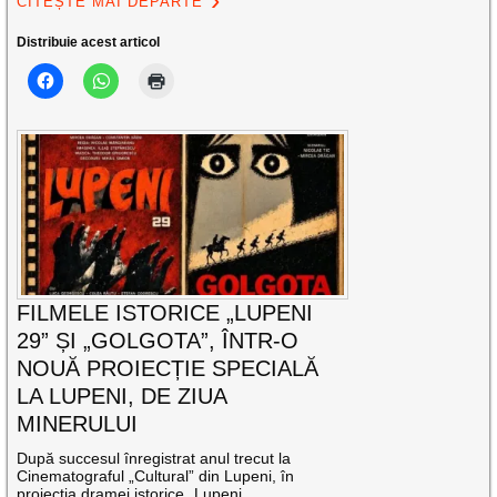
CITEȘTE MAI DEPARTE
Distribuie acest articol
FILMELE ISTORICE „LUPENI
29” ȘI „GOLGOTA”, ÎNTR-O
NOUĂ PROIECȚIE SPECIALĂ
LA LUPENI, DE ZIUA
MINERULUI
După succesul înregistrat anul trecut la
Cinematograful „Cultural” din Lupeni, în
proiecția dramei istorice „Lupeni