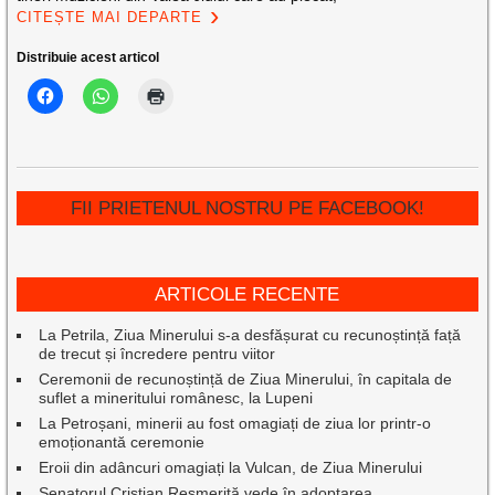
CITEȘTE MAI DEPARTE
Distribuie acest articol
FII PRIETENUL NOSTRU PE FACEBOOK!
ARTICOLE RECENTE
La Petrila, Ziua Minerului s-a desfășurat cu recunoștință față
de trecut și încredere pentru viitor
Ceremonii de recunoștință de Ziua Minerului, în capitala de
suflet a mineritului românesc, la Lupeni
La Petroșani, minerii au fost omagiați de ziua lor printr-o
emoționantă ceremonie
Eroii din adâncuri omagiați la Vulcan, de Ziua Minerului
Senatorul Cristian Resmeriță vede în adoptarea