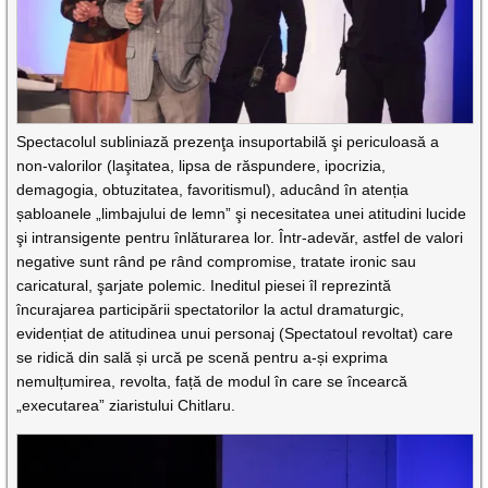
Spectacolul subliniază prezenţa insuportabilă şi periculoasă a
non-valorilor (laşitatea, lipsa de răspundere, ipocrizia,
demagogia, obtuzitatea, favoritismul), aducând în atenția
șabloanele „limbajului de lemn” şi necesitatea unei atitudini lucide
şi intransigente pentru înlăturarea lor. Într-adevăr, astfel de valori
negative sunt rând pe rând compromise, tratate ironic sau
caricatural, şarjate polemic. Ineditul piesei îl reprezintă
încurajarea participării spectatorilor la actul dramaturgic,
evidențiat de atitudinea unui personaj (Spectatoul revoltat) care
se ridică din sală și urcă pe scenă pentru a-și exprima
nemulțumirea, revolta, față de modul în care se încearcă
„executarea” ziaristului Chitlaru.