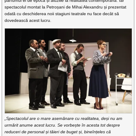
parfumul ei de epocă și aluziile la realitatea contemporană. Iar
spectacolul montat la Petroșani de Mihai Alexandru și prezentat
odată cu deschiderea noii stagiuni teatrale nu face decât să
dovedească acest lucru.
„Spectacolul are o mare asemănare cu realitatea, deși nu am
urmărit anume acest lucru. Se vorbește în acesta tot despre
reduceri de personal și tăieri de buget și, bineînțeles că