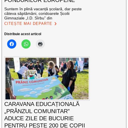
FONDURILOR EUROPENE
Suntem în plină vacanță școlară, dar peste
câteva săptămâni, coridoarele Școlii
Gimnaziale „I.D. Sîrbu” din
CITEȘTE MAI DEPARTE
Distribuie acest articol
CARAVANA EDUCAȚIONALĂ
„PRÂNZUL COMUNITAR”
ADUCE ZILE DE BUCURIE
PENTRU PESTE 200 DE COPII