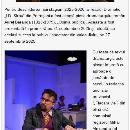
Pentru deschiderea noii stagiuni 2025-2026 la Teatrul Dramatic
„I.D. Sîrbu” din Petroșani a fost aleasă piesa dramaturgului român
Aurel Baranga (1913-1979), „Opinia publică”. Aceasta a fost
prezentată în premieră pe 21 septembrie 2025 și reluată, cu
același succes la publicul spectator din Valea Jiului, pe 27
septembrie 2025.
Cu toate că textul
dramaturgic este
plasat în urmă cu
aproape o
jumătate de
secol, în redacția
unui ziar
provincial
(„Flacăra vie”) din
plină eră
comunistă,
regizorul Mihai
Alexandru (el