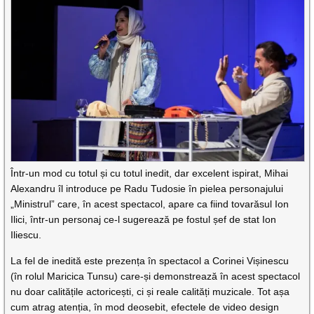
Într-un mod cu totul și cu totul inedit, dar excelent ispirat, Mihai
Alexandru îl introduce pe Radu Tudosie în pielea personajului
„Ministrul” care, în acest spectacol, apare ca fiind tovarăsul Ion
Ilici, într-un personaj ce-l sugerează pe fostul șef de stat Ion
Iliescu.
La fel de inedită este prezența în spectacol a Corinei Vișinescu
(în rolul Maricica Tunsu) care-și demonstrează în acest spectacol
nu doar calitățile actoricești, ci și reale calități muzicale. Tot așa
cum atrag atenția, în mod deosebit, efectele de video design