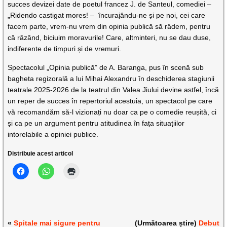
succes devizei date de poetul francez J. de Santeul, comediei –
„Ridendo castigat mores! – încurajându-ne și pe noi, cei care
facem parte, vrem-nu vrem din opinia publică să râdem, pentru
că râzând, biciuim moravurile! Care, altminteri, nu se dau duse,
indiferente de timpuri și de vremuri.
Spectacolul „Opinia publică” de A. Baranga, pus în scenă sub
bagheta regizorală a lui Mihai Alexandru în deschiderea stagiunii
teatrale 2025-2026 de la teatrul din Valea Jiului devine astfel, încă
un reper de succes în repertoriul acestuia, un spectacol pe care
vă recomandăm să-l vizionați nu doar ca pe o comedie reușită, ci
și ca pe un argument pentru atitudinea în fața situațiilor
intorelabile a opiniei publice.
Distribuie acest articol
«
Spitale mai sigure pentru
(Următoarea știre)
Debut