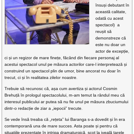
însuși debutant în
această calitate,
odată cu acest
spectacol) a
reușit să
demonstreze că
este nu doar un
actor de excepție,
ci și un regizor de mare finețe, făcând din fiecare personaj al
acestui spectacol unul pe măsura actorilor care-l interpretează și
construind un spectacol plin de umor, bine ancorat nu doar în
trecut, ci și în realitatea zilelor noastre.
Trebuie să recunosc că, așa cum avertiza și actorul Cosmin
Brehuță în prologul spectacolului, m-am temut la rândul meu că
interesul publicului ar putea să nu fie unul pe măsura zbuciumului
dintr-o redacție de ziar a „iepocii” trecute.
Se vede însă treaba că „rețeta” lui Baranga s-a dovedit și în era
contemporană una de mare succes. Asta poate și pentru că
situațiile prezentate în intriga dramaturgică, scot la iveală tarele