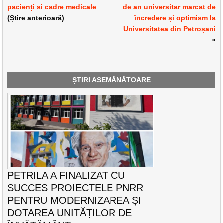
pacienți si cadre medicale
de an universitar marcat de
(Știre anterioară)
încredere și optimism la
Universitatea din Petroșani
»
ȘTIRI ASEMĂNĂTOARE
PETRILA A FINALIZAT CU
SUCCES PROIECTELE PNRR
PENTRU MODERNIZAREA ȘI
DOTAREA UNITĂȚILOR DE