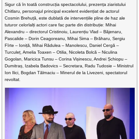
Sigur că în toată construcția spectacolului, prezența ziaristului
Chitlaru, personajul principal excelent evidențiat de actorul
Cosmin Brehuță, este dublată de intervențiile pline de haz ale
tuturor celorlalți actori care fac parte din distribuție: Mihai
Alexandru – directorul Cristinoiu, Laurențiu Vlad – Băjenaru,
Pascalide – Dorin Ceagoreanu, Mihai Sima – Brăharu, Sergiu
Fîrte – Ioniță, Mihai Rădulea – Manolescu, Daniel Cergă –
Turculeț, Amelia Toaxen – Otilia, Nicoleta Bolcă – Niculina
Gogolan, Maricica Tunsu – Corina Vișinescu, Andrei Șchiopu –
Dumitraș, Izabela Badovics – Secretara, Radu Tudosie – Ministrul
Ion Ilici, Bogdan Tălmaciu – Minerul de la Livezeni, spectatorul
revoltat.