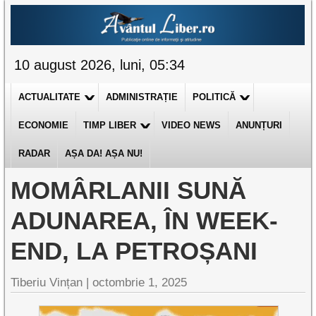
10 august 2026, luni, 05:34
ACTUALITATE
ADMINISTRAȚIE
POLITICĂ
ECONOMIE
TIMP LIBER
VIDEO NEWS
ANUNȚURI
RADAR
AȘA DA! AȘA NU!
MOMÂRLANII SUNĂ
ADUNAREA, ÎN WEEK-
END, LA PETROȘANI
Tiberiu Vințan |
octombrie 1, 2025