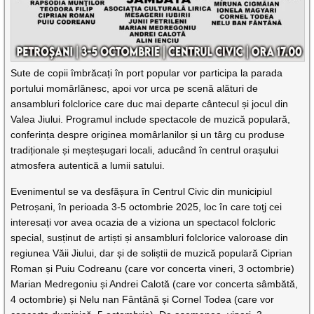
Sute de copii îmbrăcați în port popular vor participa la parada
portului momârlănesc, apoi vor urca pe scenă alături de
ansambluri folclorice care duc mai departe cântecul și jocul din
Valea Jiului. Programul include spectacole de muzică populară,
conferința despre originea momârlanilor și un târg cu produse
tradiționale și meșteșugari locali, aducând în centrul orașului
atmosfera autentică a lumii satului.
Evenimentul se va desfășura în Centrul Civic din municipiul
Petroșani, în perioada 3-5 octombrie 2025, loc în care toțj cei
interesați vor avea ocazia de a viziona un spectacol folcloric
special, susținut de artiști și ansambluri folclorice valoroase din
regiunea Văii Jiului, dar și de soliștii de muzică populară Ciprian
Roman și Puiu Codreanu (care vor concerta vineri, 3 octombrie)
Marian Medregoniu și Andrei Calotă (care vor concerta sâmbătă,
4 octombrie) și Nelu nan Fântână și Cornel Todea (care vor