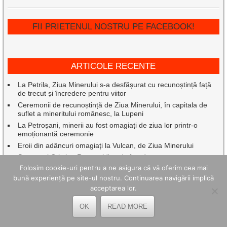
FII PRIETENUL NOSTRU PE FACEBOOK!
ARTICOLE RECENTE
La Petrila, Ziua Minerului s-a desfășurat cu recunoștință față
de trecut și încredere pentru viitor
Ceremonii de recunoștință de Ziua Minerului, în capitala de
suflet a mineritului românesc, la Lupeni
La Petroșani, minerii au fost omagiați de ziua lor printr-o
emoționantă ceremonie
Eroii din adâncuri omagiați la Vulcan, de Ziua Minerului
Senatorul Cristian Resmeriță vede în adoptarea
amendamentului PSD la Legea decarbonării o măsură de bun
Folosim cookie-uri pentru a ne asigura că vă oferim cea mai
simț
bună experiență pe site-ul nostru. Continuarea navigării implică
Zeci de hectare mistuite și zeci de pompieri mobilizați pentru a
acceptarea lor.
proteja oameni, locuințe, gospodării și păduri
Cum arată un spațiu exterior mai ușor de întreținut, fără efort
OK
READ MORE
inutil
Petrila a finalizat cu succes proiectele PNRR pentru