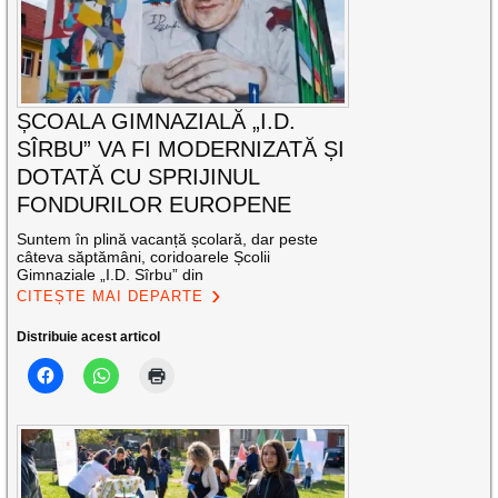
ȘCOALA GIMNAZIALĂ „I.D.
SÎRBU” VA FI MODERNIZATĂ ȘI
DOTATĂ CU SPRIJINUL
FONDURILOR EUROPENE
Suntem în plină vacanță școlară, dar peste
câteva săptămâni, coridoarele Școlii
Gimnaziale „I.D. Sîrbu” din
CITEȘTE MAI DEPARTE
Distribuie acest articol