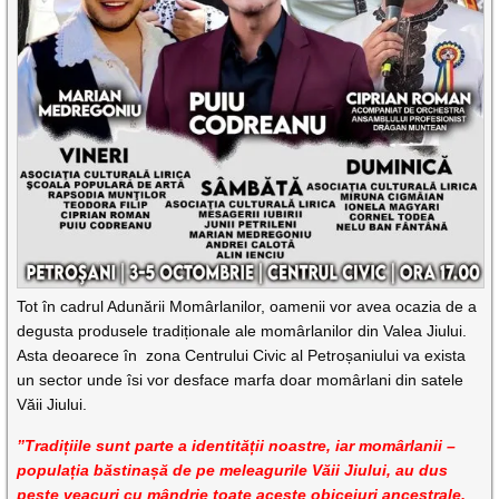
Tot în cadrul Adunării Momârlanilor, oamenii vor avea ocazia de a
degusta produsele tradiționale ale momârlanilor din Valea Jiului.
Asta deoarece în zona Centrului Civic al Petroșaniului va exista
un sector unde îsi vor desface marfa doar momârlani din satele
Văii Jiului.
”Tradițiile sunt parte a identității noastre, iar momârlanii –
populația băstinașă de pe meleagurile Văii Jiului, au dus
peste veacuri cu mândrie toate aceste obiceiuri ancestrale.