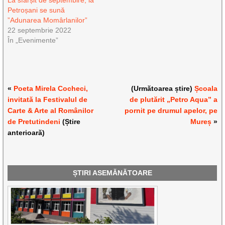
La sfârșit de septembire, la
Petroșani se sună
”Adunarea Momârlanilor”
22 septembrie 2022
În „Evenimente”
«
Poeta Mirela Cocheci,
(Următoarea știre)
Școala
invitată la Festivalul de
de plutărit „Petro Aqua” a
Carte & Arte al Românilor
pornit pe drumul apelor, pe
de Pretutindeni
(Știre
Mureș
»
anterioară)
ȘTIRI ASEMĂNĂTOARE