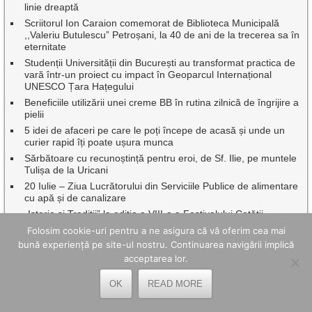
linie dreaptă
Scriitorul Ion Caraion comemorat de Biblioteca Municipală
,,Valeriu Butulescu” Petroșani, la 40 de ani de la trecerea sa în
eternitate
Studenții Universității din București au transformat practica de
vară într-un proiect cu impact în Geoparcul Internațional
UNESCO Țara Hațegului
Beneficiile utilizării unei creme BB în rutina zilnică de îngrijire a
pielii
5 idei de afaceri pe care le poți începe de acasă și unde un
curier rapid îți poate ușura munca
Sărbătoare cu recunoștință pentru eroi, de Sf. Ilie, pe muntele
Tulișa de la Uricani
20 Iulie – Ziua Lucrătorului din Serviciile Publice de alimentare
cu apă și de canalizare
„Istorie și Tradiții” la ediția a VIII-a a Festivalului Cetății
Mălăiești
Folosim cookie-uri pentru a ne asigura că vă oferim cea mai
Patrimoniul fără frontiere la Ulpia Traiana Sarmizegetusa
bună experiență pe site-ul nostru. Continuarea navigării implică
Zece bursieri ai Academiei Române în tabăra de vară din Țara
acceptarea lor.
Hațegului
OK
READ MORE
Green Line Valea Jiului: Toleranță zero față de amenințări,
intimidări și comportamente agresive în transportul public