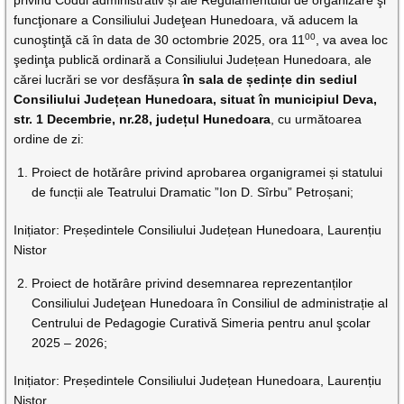
privind Codul administrativ și ale Regulamentului de organizare şi
funcţionare a Consiliului Judeţean Hunedoara, vă aducem la
00
cunoştinţă că în data de 30 octombrie 2025, ora 11
, va avea loc
şedinţa publică ordinară a Consiliului Județean Hunedoara, ale
cărei lucrări se vor desfășura
în sala de ședințe din sediul
Consiliului Județean Hunedoara, situat în municipiul Deva,
str. 1 Decembrie, nr.28, județul Hunedoara
, cu următoarea
ordine de zi:
Proiect de hotărâre privind aprobarea organigramei și statului
de funcții ale Teatrului Dramatic ”Ion D. Sîrbu” Petroșani;
Inițiator: Președintele Consiliului Județean Hunedoara, Laurențiu
Nistor
Proiect de hotărâre privind desemnarea reprezentanților
Consiliului Judeţean Hunedoara în Consiliul de administrație al
Centrului de Pedagogie Curativă Simeria pentru anul şcolar
2025 – 2026;
Inițiator: Președintele Consiliului Județean Hunedoara, Laurențiu
Nistor