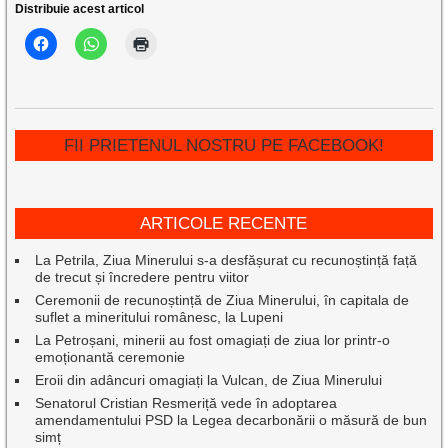
Distribuie acest articol
FII PRIETENUL NOSTRU PE FACEBOOK!
ARTICOLE RECENTE
La Petrila, Ziua Minerului s-a desfășurat cu recunoștință față
de trecut și încredere pentru viitor
Ceremonii de recunoștință de Ziua Minerului, în capitala de
suflet a mineritului românesc, la Lupeni
La Petroșani, minerii au fost omagiați de ziua lor printr-o
emoționantă ceremonie
Eroii din adâncuri omagiați la Vulcan, de Ziua Minerului
Senatorul Cristian Resmeriță vede în adoptarea
amendamentului PSD la Legea decarbonării o măsură de bun
simț