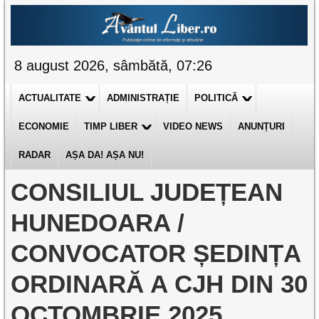
8 august 2026, sâmbătă, 07:26
ACTUALITATE
ADMINISTRAȚIE
POLITICĂ
ECONOMIE
TIMP LIBER
VIDEO NEWS
ANUNȚURI
RADAR
AȘA DA! AȘA NU!
CONSILIUL JUDEȚEAN
HUNEDOARA /
CONVOCATOR ȘEDINȚA
ORDINARĂ A CJH DIN 30
OCTOMBRIE 2025