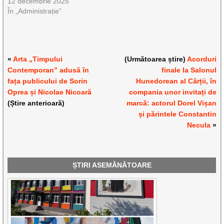
12 decembrie 2025
În „Administrație”
«
Arta „Timpului
(Următoarea știre)
Acorduri
Contemporan” adusă în
finale la Salonul
fața publicului de Sorin
Hunedorean al Cărții, în
Oprea și Nicolae Nicoară
compania unor invitați de
(Știre anterioară)
marcă: actorul Dorel Vișan
și părintele Constantin
Necula
»
ȘTIRI ASEMĂNĂTOARE