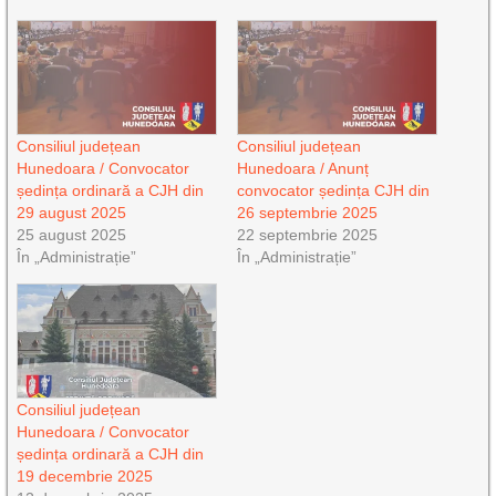
Consiliul județean
Consiliul județean
Hunedoara / Convocator
Hunedoara / Anunț
ședința ordinară a CJH din
convocator ședința CJH din
29 august 2025
26 septembrie 2025
25 august 2025
22 septembrie 2025
În „Administrație”
În „Administrație”
Consiliul județean
Hunedoara / Convocator
ședința ordinară a CJH din
19 decembrie 2025