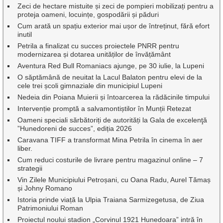
Zeci de hectare mistuite și zeci de pompieri mobilizați pentru a
proteja oameni, locuințe, gospodării și păduri
Cum arată un spațiu exterior mai ușor de întreținut, fără efort
inutil
Petrila a finalizat cu succes proiectele PNRR pentru
modernizarea și dotarea unităților de învățământ
Aventura Red Bull Romaniacs ajunge, pe 30 iulie, la Lupeni
O săptămână de neuitat la Lacul Balaton pentru elevi de la
cele trei școli gimnaziale din municipiul Lupeni
Nedeia din Poiana Muierii și întoarcerea la rădăcinile timpului
Intervenție promptă a salvamontiștilor în Munții Retezat
Oameni speciali sărbătoriți de autorități la Gala de excelenţă
”Hunedoreni de succes”, ediția 2026
Caravana TIFF a transformat Mina Petrila în cinema în aer
liber.
Cum reduci costurile de livrare pentru magazinul online – 7
strategii
Vin Zilele Municipiului Petroșani, cu Oana Radu, Aurel Tămaș
și Johny Romano
Istoria prinde viață la Ulpia Traiana Sarmizegetusa, de Ziua
Patrimoniului Roman
Proiectul noului stadion „Corvinul 1921 Hunedoara” intră în