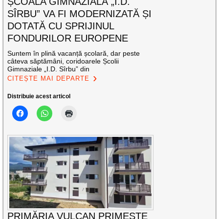
ȘCOALA GIMNAZIALĂ „I.D.
SÎRBU” VA FI MODERNIZATĂ ȘI
DOTATĂ CU SPRIJINUL
FONDURILOR EUROPENE
Suntem în plină vacanță școlară, dar peste
câteva săptămâni, coridoarele Școlii
Gimnaziale „I.D. Sîrbu” din
CITEȘTE MAI DEPARTE
Distribuie acest articol
PRIMĂRIA VULCAN PRIMEȘTE