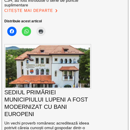
CJH, au fost introduse o serie de puncte
suplimentare
CITEȘTE MAI DEPARTE
Distribuie acest articol
SEDIUL PRIMĂRIEI
MUNICIPIULUI LUPENI A FOST
MODERNIZAT CU BANI
EUROPENI
Un vechi proverb românesc acreditează ideea
potrivit căreia cunoști omul gospodar dintr-o