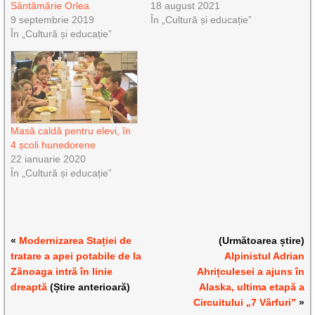
Sântămărie Orlea
18 august 2021
9 septembrie 2019
În „Cultură și educație”
În „Cultură și educație”
Masă caldă pentru elevi, în
4 școli hunedorene
22 ianuarie 2020
În „Cultură și educație”
«
Modernizarea Stației de
(Următoarea știre)
tratare a apei potabile de la
Alpinistul Adrian
Zănoaga intră în linie
Ahrițculesei a ajuns în
dreaptă
(Știre anterioară)
Alaska, ultima etapă a
Circuitului „7 Vârfuri”
»