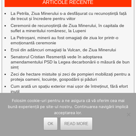
ARTICOLE RECENTE
La Petrila, Ziua Minerului s-a desfășurat cu recunoștință față
de trecut și încredere pentru viitor
Ceremonii de recunoștință de Ziua Minerului, în capitala de
suflet a mineritului românesc, la Lupeni
La Petroșani, minerii au fost omagiați de ziua lor printr-o
emoționantă ceremonie
Eroii din adâncuri omagiați la Vulcan, de Ziua Minerului
Senatorul Cristian Resmeriță vede în adoptarea
amendamentului PSD la Legea decarbonării o măsură de bun
simț
Zeci de hectare mistuite și zeci de pompieri mobilizați pentru a
proteja oameni, locuințe, gospodării și păduri
Cum arată un spațiu exterior mai ușor de întreținut, fără efort
inutil
Petrila a finalizat cu succes proiectele PNRR pentru
Folosim cookie-uri pentru a ne asigura că vă oferim cea mai
modernizarea și dotarea unităților de învățământ
bună experiență pe site-ul nostru. Continuarea navigării implică
Aventura Red Bull Romaniacs ajunge, pe 30 iulie, la Lupeni
acceptarea lor.
O săptămână de neuitat la Lacul Balaton pentru elevi de la
cele trei școli gimnaziale din municipiul Lupeni
OK
READ MORE
Nedeia din Poiana Muierii și întoarcerea la rădăcinile timpului