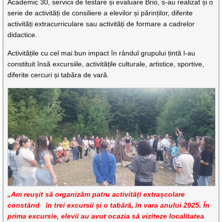
Academic 30, servicii de testare și evaluare Brio, s-au realizat și o
serie de activități de consiliere a elevilor și părinților, diferite
activități extracurriculare sau activități de formare a cadrelor
didactice.
Activitățile cu cel mai bun impact în rândul grupului țintă l-au
constituit însă excursiile, activitățile culturale, artistice, sportive,
diferite cercuri și tabăra de vară.
„Am reușit să organizăm patru activități extrașcolare
constând în trei excursii și o tabără, în vara anului 2025. În
prima excursie, elevii au avut ocazia să viziteze localitatea