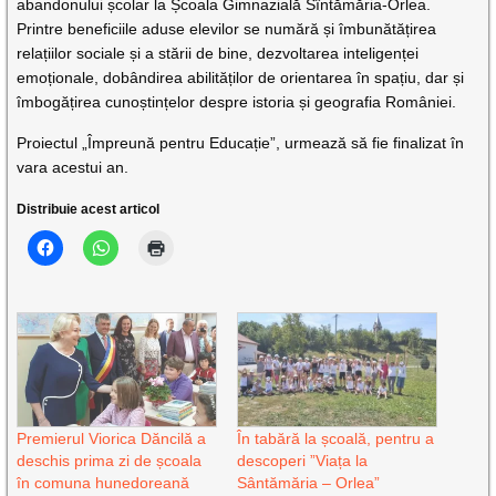
abandonului școlar la Școala Gimnazială Sîntămăria-Orlea.
Printre beneficiile aduse elevilor se numără și îmbunătățirea
relațiilor sociale și a stării de bine, dezvoltarea inteligenței
emoționale, dobândirea abilităților de orientarea în spațiu, dar și
îmbogățirea cunoștințelor despre istoria și geografia României.
Proiectul „Împreună pentru Educație”, urmează să fie finalizat în
vara acestui an.
Distribuie acest articol
Premierul Viorica Dăncilă a
În tabără la școală, pentru a
deschis prima zi de școala
descoperi ”Viața la
în comuna hunedoreană
Sântămăria – Orlea”