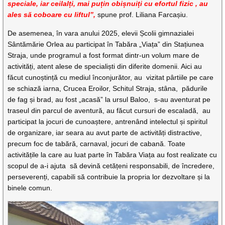
speciale, iar ceilalți, mai puțin obișnuiți cu efortul fizic , au
ales să coboare cu liftul”,
spune prof. Liliana Farcașiu.
De asemenea, în vara anului 2025, elevii Școlii gimnazialei
Sântămărie Orlea au participat în Tabăra „Viața” din Stațiunea
Straja, unde programul a fost format dintr-un volum mare de
activități, atent alese de specialiști din diferite domenii. Aici au
făcut cunoștință cu mediul înconjurător, au vizitat pârtiile pe care
se schiază iarna, Crucea Eroilor, Schitul Straja, stâna, pădurile
de fag și brad, au fost „acasă” la ursul Baloo, s-au aventurat pe
traseul din parcul de aventură, au făcut cursuri de escaladă, au
participat la jocuri de cunoaștere, antrenând intelectul și spiritul
de organizare, iar seara au avut parte de activități distractive,
precum foc de tabără, carnaval, jocuri de cabană. Toate
activitățile la care au luat parte în Tabăra Viața au fost realizate cu
scopul de a-i ajuta să devină cetățeni responsabili, de încredere,
perseverenți, capabili să contribuie la propria lor dezvoltare și la
binele comun.