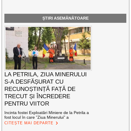
ȘTIRI ASEMĂNĂTOARE
LA PETRILA, ZIUA MINERULUI
S-A DESFĂȘURAT CU
RECUNOȘTINȚĂ FAȚĂ DE
TRECUT ȘI ÎNCREDERE
PENTRU VIITOR
Incinta fostei Exploatări Miniere de la Petrila a
fost locul în care ”Ziua Minerului” a
CITEȘTE MAI DEPARTE