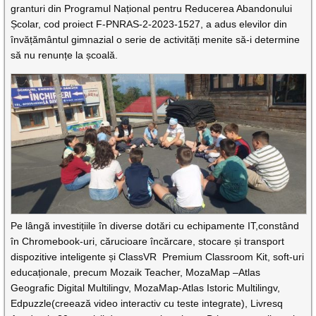
granturi din Programul Național pentru Reducerea Abandonului
Școlar, cod proiect F-PNRAS-2-2023-1527, a adus elevilor din
învățământul gimnazial o serie de activități menite să-i determine
să nu renunțe la școală.
Pe lângă investițiile în diverse dotări cu echipamente IT,constând
în Chromebook-uri, cărucioare încărcare, stocare și transport
dispozitive inteligente și ClassVR Premium Classroom Kit, soft-uri
educaționale, precum Mozaik Teacher, MozaMap –Atlas
Geografic Digital Multilingv, MozaMap-Atlas Istoric Multilingv,
Edpuzzle(creează video interactiv cu teste integrate), Livresq