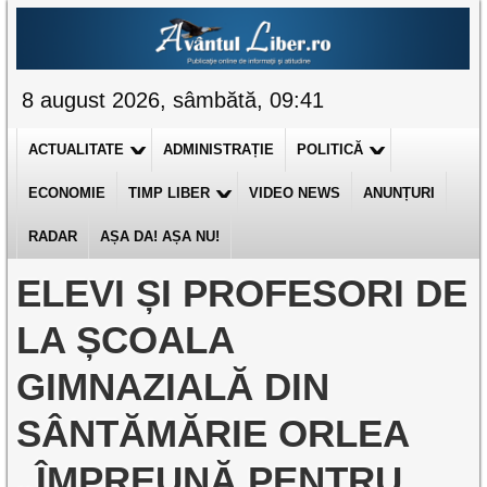
8 august 2026, sâmbătă, 09:41
ACTUALITATE
ADMINISTRAȚIE
POLITICĂ
ECONOMIE
TIMP LIBER
VIDEO NEWS
ANUNȚURI
RADAR
AȘA DA! AȘA NU!
ELEVI ȘI PROFESORI DE
LA ȘCOALA
GIMNAZIALĂ DIN
SÂNTĂMĂRIE ORLEA
„ÎMPREUNĂ PENTRU