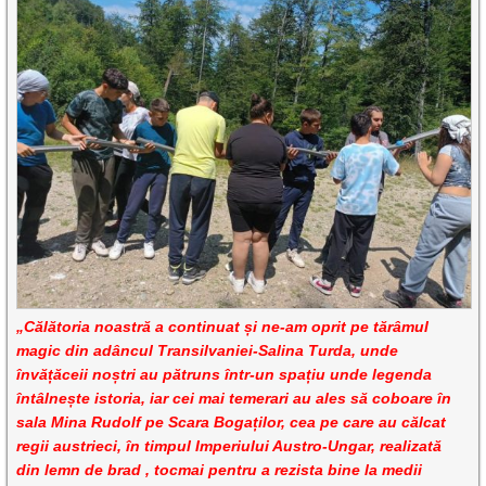
„Călătoria noastră a continuat și ne-am oprit pe tărâmul
magic din adâncul Transilvaniei-Salina Turda, unde
învățăceii noștri au pătruns într-un spațiu unde legenda
întâlnește istoria, iar cei mai temerari au ales să coboare în
sala Mina Rudolf pe Scara Bogaților, cea pe care au călcat
regii austrieci, în timpul Imperiului Austro-Ungar, realizată
din lemn de brad , tocmai pentru a rezista bine la medii