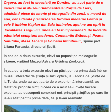
Orșova, au fost în croazieră pe Dunăre, au avut parte de o
incursiune în Muzeul Hidrocentralei Porțile de Fier I,
admirând piese de istorie și etnografie din zonă, o moară de
apă, considerată precursoarea turbinei moderne Pelton și
cele 6 turbine Kaplan din Sala tubinelor, apoi ne-am oprit în
localitatea Târgu Jiu, unde au fost impresionați de lucrările
părintelui sculpturii moderne, Constantin Brâncuși, Poarta
Sărutului, Masa Tăcerii și Coloana Infinitului”,
spune prof.
Liliana Farcașiu, directorul Școlii.
În cea de-a doua excursie, elevii au poposit pe meleagurile
sibiene, vizitând Muzeul Astra și Grădina Zoologică.
În cea de-a treia excursie elevii au pășit pentru prima dată într-un
muzeu interactiv de știință și iluzii optice, la Fabrica de Științe de
la Turda, unde au avut parte de o experiență interesantă, au
testat cu propriile simțuri ceea ce a avut să-i învețe fiecare
exponat, au descoperit conexiuni noi, principii științifice pe care fie
le-au aflat pentru prima dată, fie și le-au reamintit.