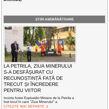
ȘTIRI ASEMĂNĂTOARE
LA PETRILA, ZIUA MINERULUI
S-A DESFĂȘURAT CU
RECUNOȘTINȚĂ FAȚĂ DE
TRECUT ȘI ÎNCREDERE
PENTRU VIITOR
Incinta fostei Exploatări Miniere de la Petrila a
fost locul în care ”Ziua Minerului” a
CITEȘTE MAI DEPARTE