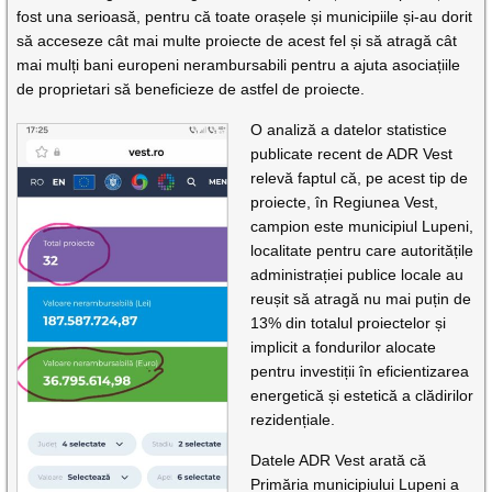
fost una serioasă, pentru că toate orașele și municipiile și-au dorit
să acceseze cât mai multe proiecte de acest fel și să atragă cât
mai mulți bani europeni nerambursabili pentru a ajuta asociațiile
de proprietari să beneficieze de astfel de proiecte.
O analiză a datelor statistice
publicate recent de ADR Vest
relevă faptul că, pe acest tip de
proiecte, în Regiunea Vest,
campion este municipiul Lupeni,
localitate pentru care autoritățile
administrației publice locale au
reușit să atragă nu mai puțin de
13% din totalul proiectelor și
implicit a fondurilor alocate
pentru investiții în eficientizarea
energetică și estetică a clădirilor
rezidențiale.
Datele ADR Vest arată că
Primăria municipiului Lupeni a