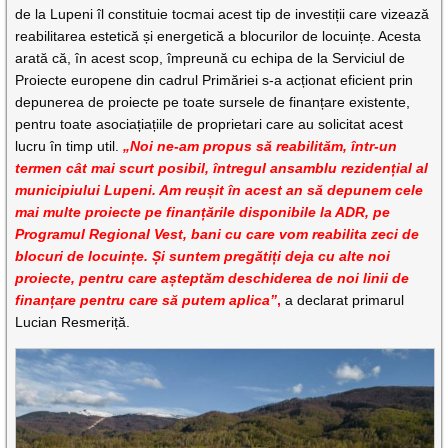
de la Lupeni îl constituie tocmai acest tip de investiții care vizează
reabilitarea estetică și energetică a blocurilor de locuințe. Acesta
arată că, în acest scop, împreună cu echipa de la Serviciul de
Proiecte europene din cadrul Primăriei s-a acționat eficient prin
depunerea de proiecte pe toate sursele de finanțare existente,
pentru toate asociațiațiile de proprietari care au solicitat acest
lucru în timp util.
„Noi ne-am propus să reabilităm, într-un
termen cât mai scurt posibil, întregul ansamblu rezidențial al
municipiului Lupeni. Am reușit în acest an să depunem cele
mai multe proiecte pe finanțările disponibile la ADR, pe
Programul Regional Vest, bani cu care vom reabilita zeci de
blocuri de locuințe. Și suntem pregătiți deja cu alte noi
proiecte, pentru care așteptăm deschiderea de noi linii de
finanțare pentru care să putem aplica”
,
a declarat primarul
Lucian Resmeriță.