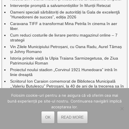
Intervenție promptă a salvamontiștilor în Munții Retezat
Oameni speciali sărbătoriți de autorități la Gala de excelenţă
”Hunedoreni de succes”, ediția 2026
Caravana TIFF a transformat Mina Petrila în cinema în aer
liber.
Cum reduci costurile de livrare pentru magazinul online – 7
strategii
Vin Zilele Municipiului Petroșani, cu Oana Radu, Aurel Tămaș
și Johny Romano
Istoria prinde viață la Ulpia Traiana Sarmizegetusa, de Ziua
Patrimoniului Roman
Proiectul noului stadion „Corvinul 1921 Hunedoara” intră în
linie dreaptă
Scriitorul Ion Caraion comemorat de Biblioteca Municipală
,,Valeriu Butulescu” Petroșani, la 40 de ani de la trecerea sa în
eternitate
Folosim cookie-uri pentru a ne asigura că vă oferim cea mai
Studenții Universității din București au transformat practica de
bună experiență pe site-ul nostru. Continuarea navigării implică
vară într-un proiect cu impact în Geoparcul Internațional
acceptarea lor.
UNESCO Țara Hațegului
Beneficiile utilizării unei creme BB în rutina zilnică de îngrijire a
OK
READ MORE
pielii
5 idei de afaceri pe care le poți începe de acasă și unde un