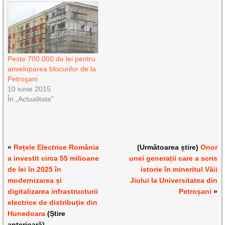
Peste 700.000 de lei pentru
anveloparea blocurilor de la
Petroşani
10 iunie 2015
În „Actualitate”
«
Rețele Electrice România
(Următoarea știre)
Onor
a investit circa 55 milioane
unei generații care a scris
de lei în 2025 în
istorie în mineritul Văii
modernizarea și
Jiului la Universitatea din
digitalizarea infrastructurii
Petroșani
»
electrice de distribuție din
Hunedoara
(Știre
anterioară)