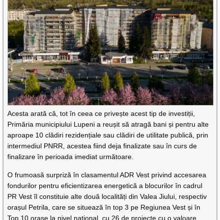
Acesta arată că, tot în ceea ce privește acest tip de investiții,
Primăria municipiului Lupeni a reușit să atragă bani și pentru alte
aproape 10 clădiri rezidențiale sau clădiri de utilitate publică, prin
intermediul PNRR, acestea fiind deja finalizate sau în curs de
finalizare în perioada imediat următoare.
O frumoasă surpriză în clasamentul ADR Vest privind accesarea
fondurilor pentru eficientizarea energetică a blocurilor în cadrul
PR Vest îl constituie alte două localități din Valea Jiului, respectiv
orașul Petrila, care se situează în top 3 pe Regiunea Vest și în
Top 10 orașe la nivel național, cu 26 de proiecte cu o valoare