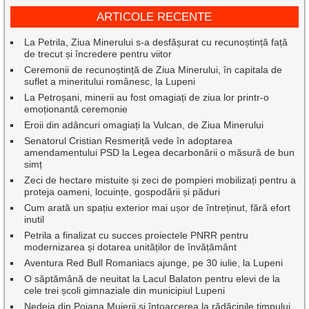
ARTICOLE RECENTE
La Petrila, Ziua Minerului s-a desfășurat cu recunoștință față
de trecut și încredere pentru viitor
Ceremonii de recunoștință de Ziua Minerului, în capitala de
suflet a mineritului românesc, la Lupeni
La Petroșani, minerii au fost omagiați de ziua lor printr-o
emoționantă ceremonie
Eroii din adâncuri omagiați la Vulcan, de Ziua Minerului
Senatorul Cristian Resmeriță vede în adoptarea
amendamentului PSD la Legea decarbonării o măsură de bun
simț
Zeci de hectare mistuite și zeci de pompieri mobilizați pentru a
proteja oameni, locuințe, gospodării și păduri
Cum arată un spațiu exterior mai ușor de întreținut, fără efort
inutil
Petrila a finalizat cu succes proiectele PNRR pentru
modernizarea și dotarea unităților de învățământ
Aventura Red Bull Romaniacs ajunge, pe 30 iulie, la Lupeni
O săptămână de neuitat la Lacul Balaton pentru elevi de la
cele trei școli gimnaziale din municipiul Lupeni
Nedeia din Poiana Muierii și întoarcerea la rădăcinile timpului