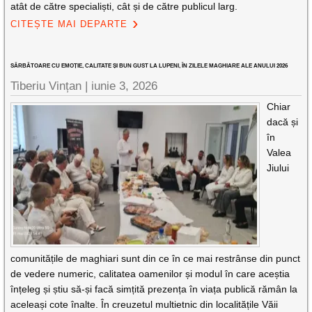
atât de către specialiști, cât și de către publicul larg.
CITEȘTE MAI DEPARTE
SĂRBĂTOARE CU EMOȚIE, CALITATE ȘI BUN GUST LA LUPENI, ÎN ZILELE MAGHIARE ALE ANULUI 2026
Tiberiu Vințan |
iunie 3, 2026
Chiar
dacă și
în
Valea
Jiului
comunitățile de maghiari sunt din ce în ce mai restrânse din punct
de vedere numeric, calitatea oamenilor și modul în care aceștia
înțeleg și știu să-și facă simțită prezența în viața publică rămân la
aceleași cote înalte. În creuzetul multietnic din localitățile Văii