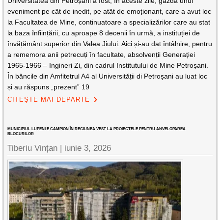
Universitatea din Petroșani a fost, în aceste zile, gazda unui
eveniment pe cât de inedit, pe atât de emoționant, care a avut loc
la Facultatea de Mine, continuatoare a specializărilor care au stat
la baza înființării, cu aproape 8 decenii în urmă, a instituției de
învățământ superior din Valea Jiului. Aici și-au dat întâlnire, pentru
a rememora anii petrecuți în facultate, absolvenții Generației
1965-1966 – Ingineri Zi, din cadrul Institutului de Mine Petroșani.
În băncile din Amfitetrul A4 al Universității di Petroșani au luat loc
și au răspuns „prezent” 19
CITEȘTE MAI DEPARTE
MUNICIPIUL LUPENI E CAMPION ÎN REGIUNEA VEST LA PROIECTELE PENTRU ANVELOPAREA
BLOCURILOR
Tiberiu Vințan |
iunie 3, 2026