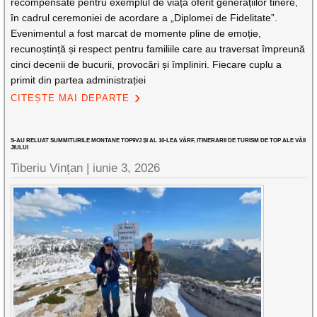
recompensate pentru exemplul de viață oferit generațiilor tinere,
în cadrul ceremoniei de acordare a „Diplomei de Fidelitate”.
Evenimentul a fost marcat de momente pline de emoție,
recunoștință și respect pentru familiile care au traversat împreună
cinci decenii de bucurii, provocări și împliniri. Fiecare cuplu a
primit din partea administrației
CITEȘTE MAI DEPARTE
S-AU RELUAT SUMMITURILE MONTANE TOP9VJ ȘI AL 10-LEA VÂRF, ITINERARII DE TURISM DE TOP ALE VĂII
JIULUI
Tiberiu Vințan |
iunie 3, 2026