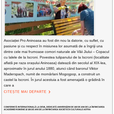
Asociației Pro Aninoasa au fost din nou la datorie, cu suflet, cu
pasiune și cu respect în misiunea lor asumată de a îngriji una
dintre cele mai frumoase comori naturale ale Văii Jiului – Copacul
cu lalele de la Iscroni. Povestea tulipanului de la Iscroni (localitate
aflată pe raza orașului Aninoasa) datează din secolul al XIX-lea,
aproximativ în jurul anului 1880, atunci când baronul Viktor
Maderspach, numit de momârlani Mogoşpop, a construit un
castel la Iscroni. În jurul acestuia a fost amenajată o grădină în
care a
CITEȘTE MAI DEPARTE
CONFERINȚĂ INTERNAȚIONALĂ LA DEVA, DEDICATĂ ANIVERSĂRII DE 160 DE ANI DE LA ÎNFIINȚAREA
ACADEMIEI ROMÂNE ȘI 165 DE ANI DE LA ÎNFIINȚAREA SOCIETĂȚII CULTURALE ASTRA