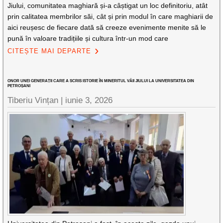
Jiului, comunitatea maghiară și-a câștigat un loc definitoriu, atât
prin calitatea membrilor săi, cât și prin modul în care maghiarii de
aici reușesc de fiecare dată să creeze evenimente menite să le
pună în valoare tradițiile și cultura într-un mod care
CITEȘTE MAI DEPARTE
ONOR UNEI GENERAȚII CARE A SCRIS ISTORIE ÎN MINERITUL VĂII JIULUI LA UNIVERSITATEA DIN
PETROȘANI
Tiberiu Vințan |
iunie 3, 2026