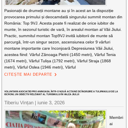
Pasionații de drumeții montane au și în acest an la dispoziție
provocarea primului și deocamdată singurului summit montan din
România: Top 9VJ. Acesta poate fi realizat de orice iubitor de
munte, în sezonul turistic de vară, în arealul montan al Văii Jiului.
Practic, summitul montan Top9VJ invită iubitorii de munte să
parcurgă, într-un singur sezon, ascensiunea celor 9 vârfuri
montane importante care înconjoară Depresiunea Văii Jiului,
acestea fiind: Vârful Zănoaga Pietrii (1450 metri), Vârful Tenia
(1674 metri), Vârful Tulișa (1792 metri), Vârful Straja (1868
metri), Vârful Oslea (1946 metri), Vârful
CITEȘTE MAI DEPARTE
VOLUNTARII ASOCIAȚIEI PRO ANINOASA, ÎNTR-O NOUĂ ACȚIUNE DE ÎNGRIJIRE A TULIPANULUI DE LA
ISCRONI, UN OBIECTIV RELEVANT AL TURISMULUI ÎN VALEA JIULUI
Tiberiu Vințan |
iunie 3, 2026
Membri
ai