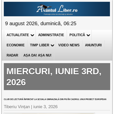
9 august 2026, duminică, 06:25
ACTUALITATE
ADMINISTRAȚIE
POLITICĂ
ECONOMIE
TIMP LIBER
VIDEO NEWS
ANUNȚURI
RADAR
AȘA DA! AȘA NU!
MIERCURI, IUNIE 3RD,
2026
CLUB DE LECTURĂ ÎNFIINȚAT LA ȘCOALA GIMNAZIALĂ DIN PUI ÎN CADRUL UNUI PROIECT EUROPEAN
Tiberiu Vințan |
iunie 3, 2026