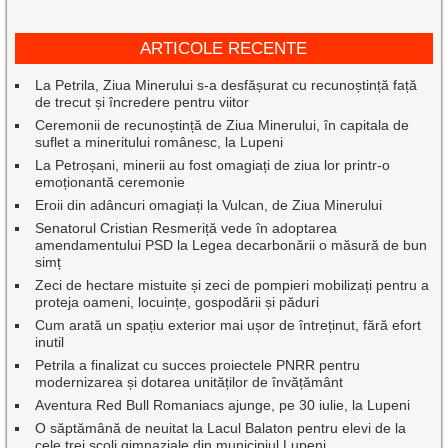
ARTICOLE RECENTE
La Petrila, Ziua Minerului s-a desfășurat cu recunoștință față
de trecut și încredere pentru viitor
Ceremonii de recunoștință de Ziua Minerului, în capitala de
suflet a mineritului românesc, la Lupeni
La Petroșani, minerii au fost omagiați de ziua lor printr-o
emoționantă ceremonie
Eroii din adâncuri omagiați la Vulcan, de Ziua Minerului
Senatorul Cristian Resmeriță vede în adoptarea
amendamentului PSD la Legea decarbonării o măsură de bun
simț
Zeci de hectare mistuite și zeci de pompieri mobilizați pentru a
proteja oameni, locuințe, gospodării și păduri
Cum arată un spațiu exterior mai ușor de întreținut, fără efort
inutil
Petrila a finalizat cu succes proiectele PNRR pentru
modernizarea și dotarea unităților de învățământ
Aventura Red Bull Romaniacs ajunge, pe 30 iulie, la Lupeni
O săptămână de neuitat la Lacul Balaton pentru elevi de la
cele trei școli gimnaziale din municipiul Lupeni