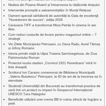
Nedeia din Poiana Muierii și întoarcerea la rădăcinile timpului
Intervenție promptă a salvamontiștilor în Munții Retezat
Oameni speciali sărbătoriți de autorități la Gala de excelenţă
”Hunedoreni de succes”, ediția 2026
Caravana TIFF a transformat Mina Petrila în cinema în aer
liber.
Cum reduci costurile de livrare pentru magazinul online – 7
strategii
Vin Zilele Municipiului Petroșani, cu Oana Radu, Aurel Tămaș
și Johny Romano
Istoria prinde viață la Ulpia Traiana Sarmizegetusa, de Ziua
Patrimoniului Roman
Proiectul noului stadion „Corvinul 1921 Hunedoara” intră în
linie dreaptă
Scriitorul Ion Caraion comemorat de Biblioteca Municipală
,,Valeriu Butulescu” Petroșani, la 40 de ani de la trecerea sa în
eternitate
Studenții Universității din București au transformat practica de
vară într-un proiect cu impact în Geoparcul Internațional
UNESCO Țara Hațegului
Beneficiile utilizării unei creme BB în rutina zilnică de îngrijire a
pielii