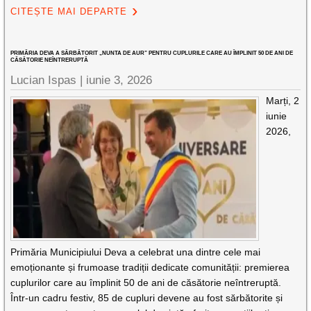
CITEȘTE MAI DEPARTE
PRIMĂRIA DEVA A SĂRBĂTORIT „NUNTA DE AUR” PENTRU CUPLURILE CARE AU ÎMPLINIT 50 DE ANI DE
CĂSĂTORIE NEÎNTRERUPTĂ
Lucian Ispas |
iunie 3, 2026
Marți, 2
iunie
2026,
Primăria Municipiului Deva a celebrat una dintre cele mai
emoționante și frumoase tradiții dedicate comunității: premierea
cuplurilor care au împlinit 50 de ani de căsătorie neîntreruptă.
Într-un cadru festiv, 85 de cupluri devene au fost sărbătorite și