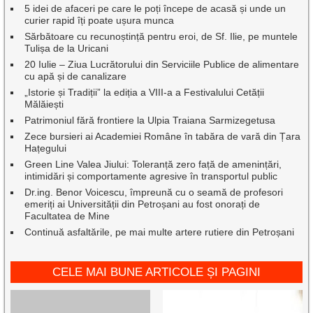
5 idei de afaceri pe care le poți începe de acasă și unde un
curier rapid îți poate ușura munca
Sărbătoare cu recunoștință pentru eroi, de Sf. Ilie, pe muntele
Tulișa de la Uricani
20 Iulie – Ziua Lucrătorului din Serviciile Publice de alimentare
cu apă și de canalizare
„Istorie și Tradiții” la ediția a VIII-a a Festivalului Cetății
Mălăiești
Patrimoniul fără frontiere la Ulpia Traiana Sarmizegetusa
Zece bursieri ai Academiei Române în tabăra de vară din Țara
Hațegului
Green Line Valea Jiului: Toleranță zero față de amenințări,
intimidări și comportamente agresive în transportul public
Dr.ing. Benor Voicescu, împreună cu o seamă de profesori
emeriți ai Universității din Petroșani au fost onorați de
Facultatea de Mine
Continuă asfaltările, pe mai multe artere rutiere din Petroșani
CELE MAI BUNE ARTICOLE ȘI PAGINI