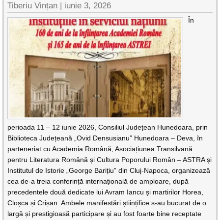
Tiberiu Vințan |
iunie 3, 2026
În
perioada 11 – 12 iunie 2026, Consiliul Județean Hunedoara, prin
Biblioteca Județeană „Ovid Densusianu” Hunedoara – Deva, în
parteneriat cu Academia Română, Asociațiunea Transilvană
pentru Literatura Română și Cultura Poporului Român – ASTRA și
Institutul de Istorie „George Barițiu” din Cluj-Napoca, organizează
cea de-a treia conferință internațională de amploare, după
precedentele două dedicate lui Avram Iancu și martirilor Horea,
Cloșca și Crișan. Ambele manifestări științifice s-au bucurat de o
largă și prestigioasă participare și au fost foarte bine receptate