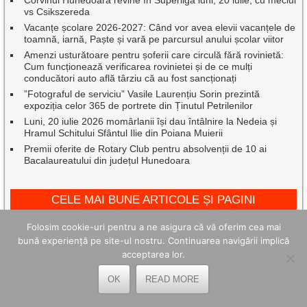
vs Csikszereda
Vacanțe școlare 2026-2027: Când vor avea elevii vacanțele de
toamnă, iarnă, Paște și vară pe parcursul anului școlar viitor
Amenzi usturătoare pentru șoferii care circulă fără rovinietă:
Cum funcționează verificarea rovinietei și de ce mulți
conducători auto află târziu că au fost sancționați
”Fotograful de serviciu” Vasile Laurențiu Sorin prezintă
expoziția celor 365 de portrete din Ținutul Petrilenilor
Luni, 20 iulie 2026 momârlanii își dau întâlnire la Nedeia și
Hramul Schitului Sfântul Ilie din Poiana Muierii
Premii oferite de Rotary Club pentru absolvenții de 10 ai
Bacalaureatului din județul Hunedoara
CELE MAI BUNE ARTICOLE ȘI PAGINI
Folosim cookie-uri pentru a ne asigura că vă oferim cea mai
bună experiență pe site-ul nostru. Continuarea navigării implică
acceptarea lor.
OK
READ MORE