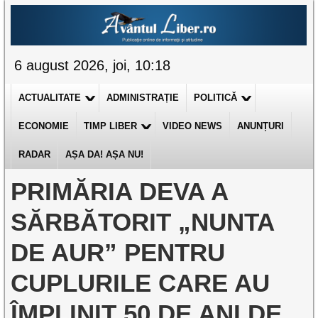
6 august 2026, joi, 10:18
ACTUALITATE
ADMINISTRAȚIE
POLITICĂ
ECONOMIE
TIMP LIBER
VIDEO NEWS
ANUNȚURI
RADAR
AȘA DA! AȘA NU!
PRIMĂRIA DEVA A
SĂRBĂTORIT „NUNTA
DE AUR” PENTRU
CUPLURILE CARE AU
ÎMPLINIT 50 DE ANI DE