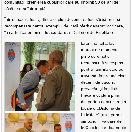
comunității: premierea cuplurilor care au împlinit 50 de ani de
căsătorie neîntreruptă.
Într-un cadru festiv, 85 de cupluri devene au fost sărbătorite și
recompensate pentru exemplul de viață oferit generațiilor tinere,
în cadrul ceremoniei de acordare a „Diplomei de Fidelitate”.
Evenimentul a fost
marcat de momente
pline de emoție,
recunoștință și respect
pentru familiile care au
traversat împreună cinci
decenii de bucurii,
provocări și împliniri.
Fiecare cuplu a primit
din partea administrației
locale o ,,Diplomă de
Fidelitate” și un premiu
simbolic în valoare de
500 de lei, iar doamnele