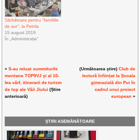
Sărbătoare pentru ”familiile
de aur”, la Petrila
15 august 2019
În „Administrație”
«
S-au reluat summiturile
(Următoarea știre)
Club de
montane TOP9VJ și al 10-
lectură înființat la Școala
lea vârf, itinerarii de turism
gimnazială din Pui în
de top ale Văii Jiului
(Știre
cadrul unui proiect
anterioară)
european
»
ȘTIRI ASEMĂNĂTOARE