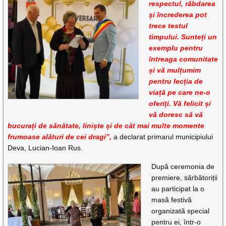
respectul, răbdarea
și încrederea pot
trece testul
timpului. Sunteți un
exemplu pentru
întreaga comunitate
și vă mulțumim
pentru lecția de
viață pe care ne-o
oferiți. Vă felicit și
vă doresc să vă
bucurați de sănătate, liniște și de cât mai multe momente
frumoase alături de cei dragi”,
a declarat primarul municipiului
Deva, Lucian-Ioan Rus.
După ceremonia de
premiere, sărbătoriții
au participat la o
masă festivă
organizată special
pentru ei, într-o