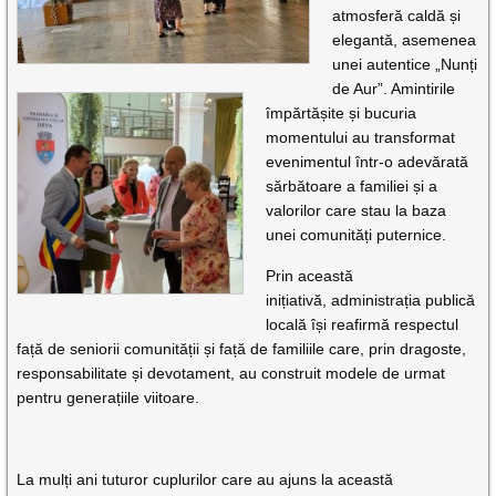
atmosferă caldă și
elegantă, asemenea
unei autentice „Nunți
de Aur”. Amintirile
împărtășite și bucuria
momentului au transformat
evenimentul într-o adevărată
sărbătoare a familiei și a
valorilor care stau la baza
unei comunități puternice.
Prin această
inițiativă, administrația publică
locală își reafirmă respectul
față de seniorii comunității și față de familiile care, prin dragoste,
responsabilitate și devotament, au construit modele de urmat
pentru generațiile viitoare.
La mulți ani tuturor cuplurilor care au ajuns la această