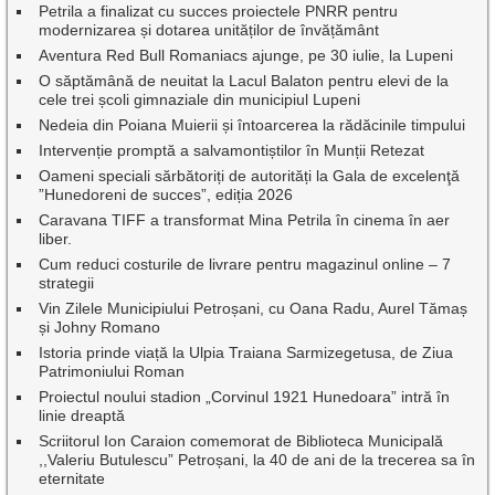
Petrila a finalizat cu succes proiectele PNRR pentru
modernizarea și dotarea unităților de învățământ
Aventura Red Bull Romaniacs ajunge, pe 30 iulie, la Lupeni
O săptămână de neuitat la Lacul Balaton pentru elevi de la
cele trei școli gimnaziale din municipiul Lupeni
Nedeia din Poiana Muierii și întoarcerea la rădăcinile timpului
Intervenție promptă a salvamontiștilor în Munții Retezat
Oameni speciali sărbătoriți de autorități la Gala de excelenţă
”Hunedoreni de succes”, ediția 2026
Caravana TIFF a transformat Mina Petrila în cinema în aer
liber.
Cum reduci costurile de livrare pentru magazinul online – 7
strategii
Vin Zilele Municipiului Petroșani, cu Oana Radu, Aurel Tămaș
și Johny Romano
Istoria prinde viață la Ulpia Traiana Sarmizegetusa, de Ziua
Patrimoniului Roman
Proiectul noului stadion „Corvinul 1921 Hunedoara” intră în
linie dreaptă
Scriitorul Ion Caraion comemorat de Biblioteca Municipală
,,Valeriu Butulescu” Petroșani, la 40 de ani de la trecerea sa în
eternitate