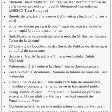
Studenții Universității din București au transformat practica de
vară într-un proiect cu impact în Geoparcul Internațional
UNESCO Țara Hațegului
Beneficiile utilizării unei creme BB în rutina zilnică de îngrijire a
pielii
5 idei de afaceri pe care le poți începe de acasă și unde un
curier rapid îți poate ușura munca
Sărbătoare cu recunoștință pentru eroi, de Sf. Ilie, pe muntele
Tulișa de la Uricani
20 Iulie – Ziua Lucrătorului din Serviciile Publice de alimentare
cu apă și de canalizare
„Istorie și Tradiții” la ediția a VIII-a a Festivalului Cetății
Mălăiești
Patrimoniul fără frontiere la Ulpia Traiana Sarmizegetusa
Zece bursieri ai Academiei Române în tabăra de vară din Țara
Hațegului
Green Line Valea Jiului: Toleranță zero față de amenințări,
intimidări și comportamente agresive în transportul public
Dr.ing. Benor Voicescu, împreună cu o seamă de profesori
emeriți ai Universității din Petroșani au fost onorați de
Facultatea de Mine
Continuă asfaltările, pe mai multe artere rutiere din Petroșani
Corvinul Hunedoara revine în Superliga luni, 20 iulie, cu meciul