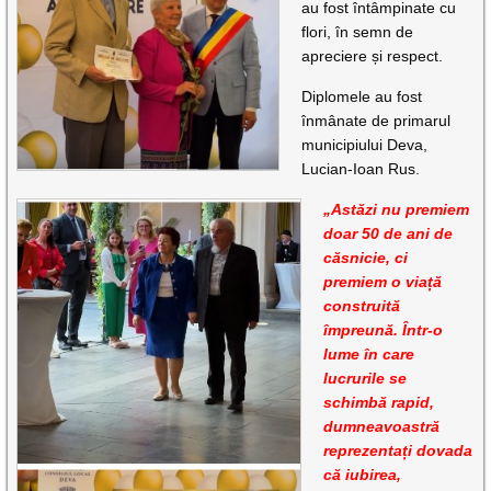
au fost întâmpinate cu
flori, în semn de
apreciere și respect.
Diplomele au fost
înmânate de primarul
municipiului Deva,
Lucian-Ioan Rus.
„Astăzi nu premiem
doar 50 de ani de
căsnicie, ci
premiem o viață
construită
împreună. Într-o
lume în care
lucrurile se
schimbă rapid,
dumneavoastră
reprezentați dovada
că iubirea,