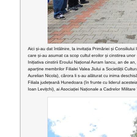
Aici și-au dat întâlnire, la invitația Primăriei și Consiliului
care și-au asumat ca scop cultul eroilor și cinstirea unor 
Inițiativa cinstirii Eroului Național Avram Iancu, an de an,
aparține membrilor Filialei Valea Jiului a Societății Cult
Aurelian Nicola), cărora li s-au alăturat cu inima deschis
Filiala județeană Hunedoara (în frunte cu liderul acesteia
Ioan Levițchi), ai Asociației Naționale a Cadrelor Militare