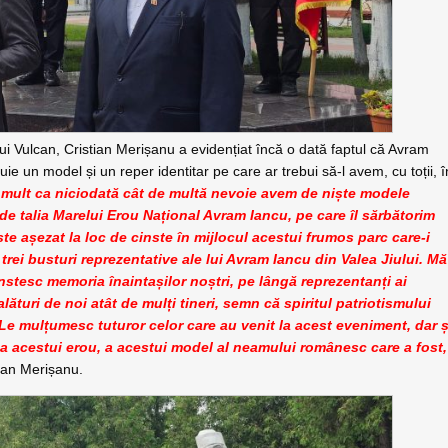
iului Vulcan, Cristian Merișanu a evidențiat încă o dată faptul că Avram
uie un model și un reper identitar pe care ar trebui să-l avem, cu toții, î
i mult ca niciodată cât de multă nevoie avem de niște modele
 de talia Marelui Erou Național Avram Iancu, pe care îl sărbătorim
este așezat la loc de cinste în mijlocul acestui frumos parc care-i
rei busturi reprezentative ale lui Avram Iancu din Valea Jiului. Mă
instesc memoria înaintașilor noștri, pe lângă reprezentanți ai
alături de noi atât de mulți tineri, semn că spiritul patriotismului
 Le mulțumesc tuturor celor care au venit la acest eveniment, dar ș
rea acestui erou, a acestui model al neamului românesc care a fost,
tian Merișanu.