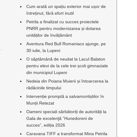
Cum arată un spațiu exterior mai ușor de
întreținut, fără efort inutil
Petrila a finalizat cu succes proiectele
PNRR pentru modernizarea și dotarea
unităților de învățământ
Aventura Red Bull Romaniacs ajunge, pe
30 iulie, la Lupeni
O săptămână de neuitat la Lacul Balaton
l
pentru elevi de la cele trei școli gimnaziale
din municipiul Lupeni
Nedeia din Poiana Muierii și întoarcerea la
rădăcinile timpului
Intervenție promptă a salvamontiștilor în
Munții Retezat
Oameni speciali sărbătoriți de autorități la
Gala de excelenţă ”Hunedoreni de
succes”, ediția 2026
Caravana TIFF a transformat Mina Petrila