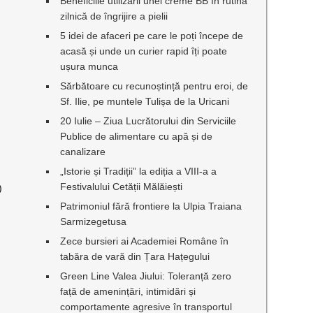
Beneficiile utilizării unei creme BB în rutina
zilnică de îngrijire a pielii
5 idei de afaceri pe care le poți începe de
acasă și unde un curier rapid îți poate
ușura munca
Sărbătoare cu recunoștință pentru eroi, de
Sf. Ilie, pe muntele Tulișa de la Uricani
20 Iulie – Ziua Lucrătorului din Serviciile
Publice de alimentare cu apă și de
canalizare
„Istorie și Tradiții” la ediția a VIII-a a
Festivalului Cetății Mălăiești
)
Patrimoniul fără frontiere la Ulpia Traiana
Sarmizegetusa
Zece bursieri ai Academiei Române în
tabăra de vară din Țara Hațegului
Green Line Valea Jiului: Toleranță zero
față de amenințări, intimidări și
comportamente agresive în transportul