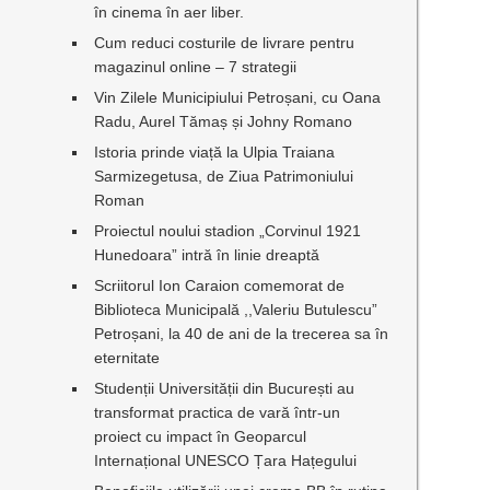
în cinema în aer liber.
n
Cum reduci costurile de livrare pentru
magazinul online – 7 strategii
Vin Zilele Municipiului Petroșani, cu Oana
Radu, Aurel Tămaș și Johny Romano
Istoria prinde viață la Ulpia Traiana
Sarmizegetusa, de Ziua Patrimoniului
Roman
Proiectul noului stadion „Corvinul 1921
Hunedoara” intră în linie dreaptă
Scriitorul Ion Caraion comemorat de
Biblioteca Municipală ,,Valeriu Butulescu”
Petroșani, la 40 de ani de la trecerea sa în
eternitate
Studenții Universității din București au
transformat practica de vară într-un
proiect cu impact în Geoparcul
Internațional UNESCO Țara Hațegului