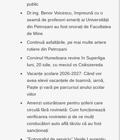
public
Dr.ing. Benor Voicescu, împreună cu o
seamă de profesori emeriți ai Universității
din Petroșani au fost onorați de Facultatea
de Mine
Continuă asfaltările, pe mai multe artere
rutiere din Petroșani
Corvinul Hunedoara revine în Superliga
luni, 20 iulie, cu meciul vs Csikszereda
Vacanțe școlare 2026-2027: Când vor
avea elevii vacanțele de toamnă, iarnă,
Paște și vară pe parcursul anului școlar
viitor
Amenzi usturătoare pentru șoferii care
circulă fără rovinietă: Cum funcționează
verificarea rovinietei și de ce mulți
conducători auto află târziu că au fost
sancționați
u
”Fotograful de serviciu” Vasile Laurențiu