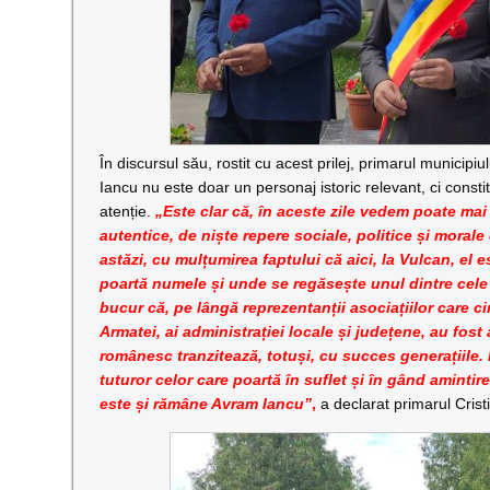
În discursul său, rostit cu acest prilej, primarul municip
Iancu nu este doar un personaj istoric relevant, ci constit
atenție.
„Este clar că, în aceste zile vedem poate ma
autentice, de niște repere sociale, politice și morale
astăzi, cu mulțumirea faptului că aici, la Vulcan, el 
poartă numele și unde se regăsește unul dintre cele t
bucur că, pe lângă reprezentanții asociațiilor care c
Armatei, ai administrației locale și județene, au fost 
românesc tranzitează, totuși, cu succes generațiile.
tuturor celor care poartă în suflet și în gând aminti
este și rămâne Avram Iancu”
,
a declarat primarul Cris