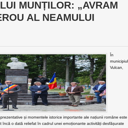
LUI MUNȚILOR: „AVRAM
EROU AL NEAMULUI
În
municipiu
Vulcan,
reprezentative și momentele istorice importante ale națiunii române este
 încă o dată reliefat în cadrul unei emoționante activități desfășurate