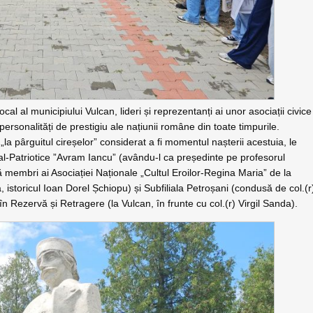
 local al municipiului Vulcan, lideri și reprezentanți ai unor asociații civice
personalități de prestigiu ale națiunii române din toate timpurile.
 „la pârguitul cireșelor” considerat a fi momentul nașterii acestuia, le
ural-Patriotice ”Avram Iancu” (avându-l ca președinte pe profesorul
ă membri ai Asociației Naționale „Cultul Eroilor-Regina Maria” de la
, istoricul Ioan Dorel Șchiopu) și Subfiliala Petroșani (condusă de col.(r
 în Rezervă și Retragere (la Vulcan, în frunte cu col.(r) Virgil Sanda).