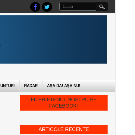
UNȚURI
RADAR
AȘA DA! AȘA NU!
FII PRIETENUL NOSTRU PE
FACEBOOK!
ARTICOLE RECENTE