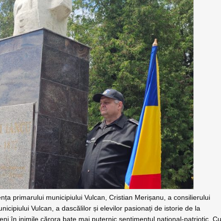
ța primarului municipiului Vulcan, Cristian Merișanu, a consilierului
nicipiului Vulcan, a dascălilor și elevilor pasionați de istorie de la
neni în inimile cărora bate mai puternic sentimentul național-patriotic. C