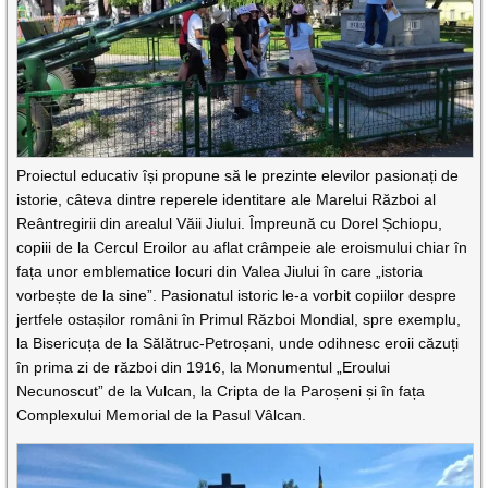
Proiectul educativ își propune să le prezinte elevilor pasionați de
istorie, câteva dintre reperele identitare ale Marelui Război al
Reântregirii din arealul Văii Jiului. Împreună cu Dorel Șchiopu,
copiii de la Cercul Eroilor au aflat crâmpeie ale eroismului chiar în
fața unor emblematice locuri din Valea Jiului în care „istoria
vorbește de la sine”. Pasionatul istoric le-a vorbit copiilor despre
jertfele ostașilor români în Primul Război Mondial, spre exemplu,
la Bisericuța de la Sălătruc-Petroșani, unde odihnesc eroii căzuți
în prima zi de război din 1916, la Monumentul „Eroului
Necunoscut” de la Vulcan, la Cripta de la Paroșeni și în fața
Complexului Memorial de la Pasul Vâlcan.