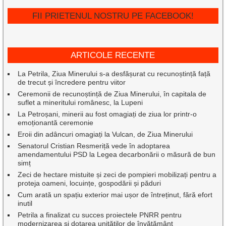
FII PRIETENUL NOSTRU PE FACEBOOK!
ARTICOLE RECENTE
La Petrila, Ziua Minerului s-a desfășurat cu recunoștință față
de trecut și încredere pentru viitor
Ceremonii de recunoștință de Ziua Minerului, în capitala de
suflet a mineritului românesc, la Lupeni
La Petroșani, minerii au fost omagiați de ziua lor printr-o
emoționantă ceremonie
Eroii din adâncuri omagiați la Vulcan, de Ziua Minerului
Senatorul Cristian Resmeriță vede în adoptarea
amendamentului PSD la Legea decarbonării o măsură de bun
simț
Zeci de hectare mistuite și zeci de pompieri mobilizați pentru a
proteja oameni, locuințe, gospodării și păduri
Cum arată un spațiu exterior mai ușor de întreținut, fără efort
inutil
Petrila a finalizat cu succes proiectele PNRR pentru
modernizarea și dotarea unităților de învățământ