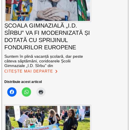
ȘCOALA GIMNAZIALĂ „I.D.
SÎRBU” VA FI MODERNIZATĂ ȘI
DOTATĂ CU SPRIJINUL
FONDURILOR EUROPENE
Suntem în plină vacanță școlară, dar peste
câteva săptămâni, coridoarele Școlii
Gimnaziale „I.D. Sîrbu” din
CITEȘTE MAI DEPARTE
Distribuie acest articol