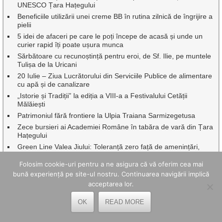
UNESCO Țara Hațegului
Beneficiile utilizării unei creme BB în rutina zilnică de îngrijire a
pielii
5 idei de afaceri pe care le poți începe de acasă și unde un
curier rapid îți poate ușura munca
Sărbătoare cu recunoștință pentru eroi, de Sf. Ilie, pe muntele
Tulișa de la Uricani
20 Iulie – Ziua Lucrătorului din Serviciile Publice de alimentare
cu apă și de canalizare
„Istorie și Tradiții” la ediția a VIII-a a Festivalului Cetății
Mălăiești
Patrimoniul fără frontiere la Ulpia Traiana Sarmizegetusa
Zece bursieri ai Academiei Române în tabăra de vară din Țara
Hațegului
Green Line Valea Jiului: Toleranță zero față de amenințări,
intimidări și comportamente agresive în transportul public
Folosim cookie-uri pentru a ne asigura că vă oferim cea mai
Dr.ing. Benor Voicescu, împreună cu o seamă de profesori
bună experiență pe site-ul nostru. Continuarea navigării implică
emeriți ai Universității din Petroșani au fost onorați de
Facultatea de Mine
acceptarea lor.
Continuă asfaltările, pe mai multe artere rutiere din Petroșani
OK
READ MORE