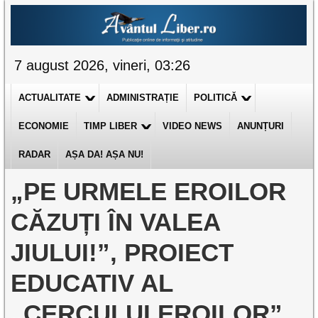
7 august 2026, vineri, 03:26
ACTUALITATE
ADMINISTRAȚIE
POLITICĂ
ECONOMIE
TIMP LIBER
VIDEO NEWS
ANUNȚURI
RADAR
AȘA DA! AȘA NU!
„PE URMELE EROILOR
CĂZUȚI ÎN VALEA
JIULUI!”, PROIECT
EDUCATIV AL
„CERCULUI EROILOR”