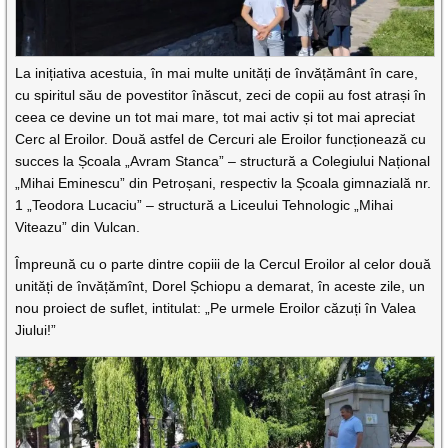
La inițiativa acestuia, în mai multe unități de învățământ în care,
cu spiritul său de povestitor înăscut, zeci de copii au fost atrași în
ceea ce devine un tot mai mare, tot mai activ și tot mai apreciat
Cerc al Eroilor. Două astfel de Cercuri ale Eroilor funcționează cu
succes la Școala „Avram Stanca” – structură a Colegiului Național
„Mihai Eminescu” din Petroșani, respectiv la Școala gimnazială nr.
1 „Teodora Lucaciu” – structură a Liceului Tehnologic „Mihai
Viteazu” din Vulcan.
Împreună cu o parte dintre copiii de la Cercul Eroilor al celor două
unități de învățămînt, Dorel Șchiopu a demarat, în aceste zile, un
nou proiect de suflet, intitulat: „Pe urmele Eroilor căzuți în Valea
Jiului!”