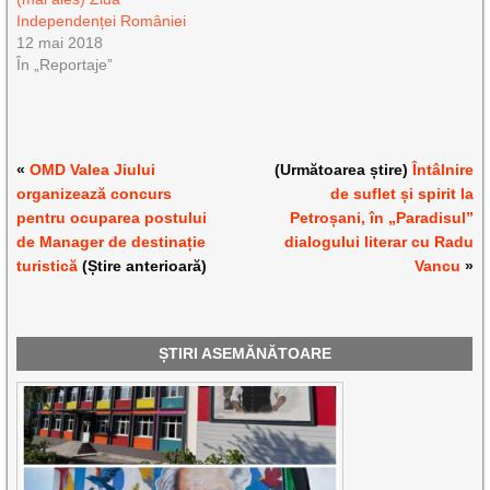
Independenței României
12 mai 2018
În „Reportaje”
«
OMD Valea Jiului
(Următoarea știre)
Întâlnire
organizează concurs
de suflet și spirit la
pentru ocuparea postului
Petroșani, în „Paradisul”
de Manager de destinație
dialogului literar cu Radu
turistică
(Știre anterioară)
Vancu
»
ȘTIRI ASEMĂNĂTOARE