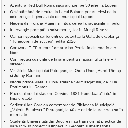
Aventura Red Bull Romaniacs ajunge, pe 30 iulie, la Lupeni
O săptămână de neuitat la Lacul Balaton pentru elevi de la
cele trei școli gimnaziale din municipiul Lupeni
Nedeia din Poiana Muierii și întoarcerea la rădăcinile timpului
Intervenție promptă a salvamontiștilor în Munții Retezat
Oameni speciali sărbătoriți de autorități la Gala de excelenţă
”Hunedoreni de succes”, ediția 2026
Caravana TIFF a transformat Mina Petrila în cinema în aer
liber.
Cum reduci costurile de livrare pentru magazinul online – 7
strategii
Vin Zilele Municipiului Petroșani, cu Oana Radu, Aurel Tămaș
și Johny Romano
Istoria prinde viață la Ulpia Traiana Sarmizegetusa, de Ziua
Patrimoniului Roman
Proiectul noului stadion „Corvinul 1921 Hunedoara” intră în
linie dreaptă
Scriitorul Ion Caraion comemorat de Biblioteca Municipală
,,Valeriu Butulescu” Petroșani, la 40 de ani de la trecerea sa în
eternitate
Studenții Universității din București au transformat practica de
vară într-un proiect cu impact în Geoparcul Internațional