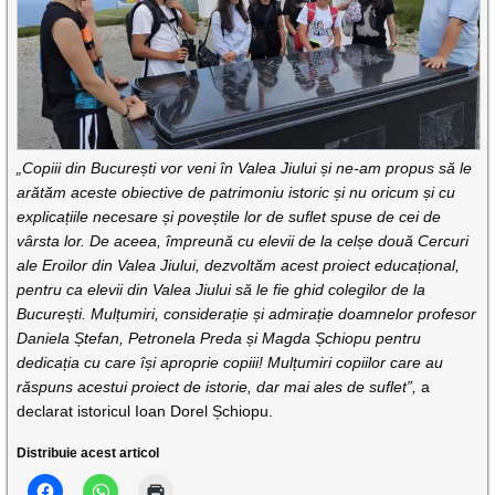
„Copiii din București vor veni în Valea Jiului și ne-am propus să le
arătăm aceste obiective de patrimoniu istoric și nu oricum și cu
explicațiile necesare și poveștile lor de suflet spuse de cei de
vârsta lor. De aceea, împreună cu elevii de la celșe două Cercuri
ale Eroilor din Valea Jiului, dezvoltăm acest proiect educațional,
pentru ca elevii din Valea Jiului să le fie ghid colegilor de la
București. Mulțumiri, considerație și admirație doamnelor profesor
Daniela Ștefan, Petronela Preda și Magda Șchiopu pentru
dedicația cu care își aproprie copiii! Mulțumiri copiilor care au
răspuns acestui proiect de istorie, dar mai ales de suflet”,
a
declarat istoricul Ioan Dorel Șchiopu.
Distribuie acest articol