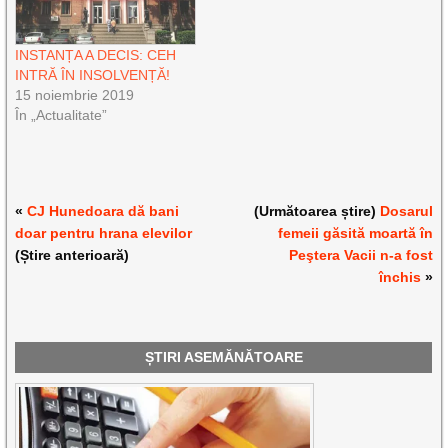
INSTANȚA A DECIS: CEH
INTRĂ ÎN INSOLVENȚĂ!
15 noiembrie 2019
În „Actualitate”
«
CJ Hunedoara dă bani
(Următoarea știre)
Dosarul
doar pentru hrana elevilor
femeii găsită moartă în
(Știre anterioară)
Peştera Vacii n-a fost
închis
»
ȘTIRI ASEMĂNĂTOARE