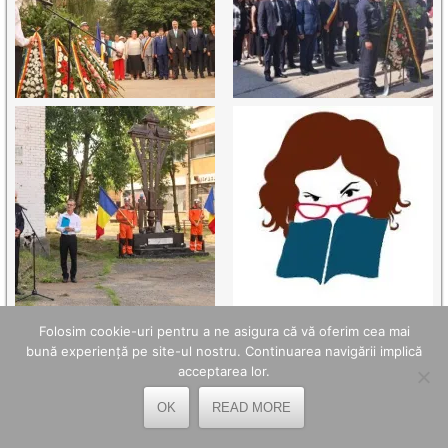
Folosim cookie-uri pentru a ne asigura că vă oferim cea mai
bună experiență pe site-ul nostru. Continuarea navigării implică
TELEFOANE UTILE
acceptarea lor.
OK
READ MORE
OPC Hunedoara - 0254.214.971
Poliția Petroșani - 0254.541.930