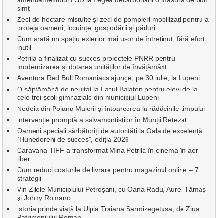
amendamentului PSD la Legea decarbonării o măsură de bun
simț
Zeci de hectare mistuite și zeci de pompieri mobilizați pentru a
proteja oameni, locuințe, gospodării și păduri
Cum arată un spațiu exterior mai ușor de întreținut, fără efort
inutil
Petrila a finalizat cu succes proiectele PNRR pentru
modernizarea și dotarea unităților de învățământ
Aventura Red Bull Romaniacs ajunge, pe 30 iulie, la Lupeni
O săptămână de neuitat la Lacul Balaton pentru elevi de la
cele trei școli gimnaziale din municipiul Lupeni
Nedeia din Poiana Muierii și întoarcerea la rădăcinile timpului
Intervenție promptă a salvamontiștilor în Munții Retezat
Oameni speciali sărbătoriți de autorități la Gala de excelenţă
”Hunedoreni de succes”, ediția 2026
Caravana TIFF a transformat Mina Petrila în cinema în aer
liber.
Cum reduci costurile de livrare pentru magazinul online – 7
strategii
Vin Zilele Municipiului Petroșani, cu Oana Radu, Aurel Tămaș
și Johny Romano
Istoria prinde viață la Ulpia Traiana Sarmizegetusa, de Ziua
Patrimoniului Roman