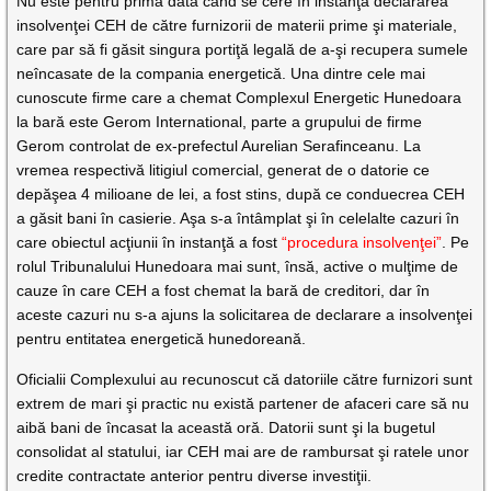
Nu este pentru prima dată când se cere în instanţă declararea
insolvenţei CEH de către furnizorii de materii prime şi materiale,
care par să fi găsit singura portiţă legală de a-şi recupera sumele
neîncasate de la compania energetică. Una dintre cele mai
cunoscute firme care a chemat Complexul Energetic Hunedoara
la bară este Gerom International, parte a grupului de firme
Gerom controlat de ex-prefectul Aurelian Serafinceanu. La
vremea respectivă litigiul comercial, generat de o datorie ce
depăşea 4 milioane de lei, a fost stins, după ce conduecrea CEH
a găsit bani în casierie. Aşa s-a întâmplat şi în celelalte cazuri în
care obiectul acţiunii în instanţă a fost
“procedura insolvenţei”
. Pe
rolul Tribunalului Hunedoara mai sunt, însă, active o mulţime de
cauze în care CEH a fost chemat la bară de creditori, dar în
aceste cazuri nu s-a ajuns la solicitarea de declarare a insolvenţei
pentru entitatea energetică hunedoreană.
Oficialii Complexului au recunoscut că datoriile către furnizori sunt
extrem de mari şi practic nu există partener de afaceri care să nu
aibă bani de încasat la această oră. Datorii sunt şi la bugetul
consolidat al statului, iar CEH mai are de rambursat şi ratele unor
credite contractate anterior pentru diverse investiţii.