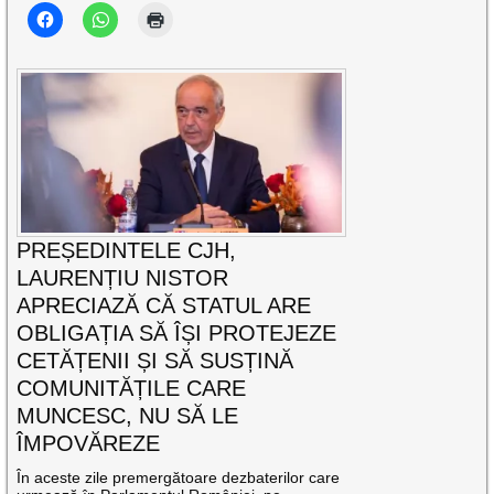
PREȘEDINTELE CJH,
LAURENȚIU NISTOR
APRECIAZĂ CĂ STATUL ARE
OBLIGAȚIA SĂ ÎȘI PROTEJEZE
CETĂȚENII ȘI SĂ SUSȚINĂ
COMUNITĂȚILE CARE
MUNCESC, NU SĂ LE
ÎMPOVĂREZE
În aceste zile premergătoare dezbaterilor care