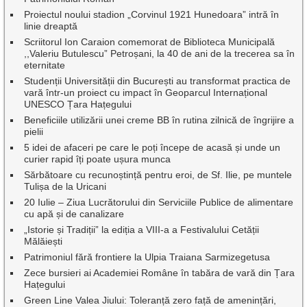
Proiectul noului stadion „Corvinul 1921 Hunedoara” intră în
linie dreaptă
Scriitorul Ion Caraion comemorat de Biblioteca Municipală
,,Valeriu Butulescu” Petroșani, la 40 de ani de la trecerea sa în
eternitate
Studenții Universității din București au transformat practica de
vară într-un proiect cu impact în Geoparcul Internațional
UNESCO Țara Hațegului
Beneficiile utilizării unei creme BB în rutina zilnică de îngrijire a
pielii
5 idei de afaceri pe care le poți începe de acasă și unde un
curier rapid îți poate ușura munca
Sărbătoare cu recunoștință pentru eroi, de Sf. Ilie, pe muntele
Tulișa de la Uricani
20 Iulie – Ziua Lucrătorului din Serviciile Publice de alimentare
cu apă și de canalizare
„Istorie și Tradiții” la ediția a VIII-a a Festivalului Cetății
Mălăiești
Patrimoniul fără frontiere la Ulpia Traiana Sarmizegetusa
Zece bursieri ai Academiei Române în tabăra de vară din Țara
Hațegului
Green Line Valea Jiului: Toleranță zero față de amenințări,