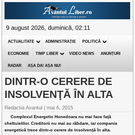
9 august 2026, duminică, 02:11
ACTUALITATE
ADMINISTRAȚIE
POLITICĂ
ECONOMIE
TIMP LIBER
VIDEO NEWS
ANUNȚURI
RADAR
AȘA DA! AȘA NU!
DINTR-O CERERE DE
INSOLVENŢĂ ÎN ALTA
Redactia Avantul
|
mai 6, 2015
Complexul Energetic Hunedoara nu mai face faţă
cheltuielilor. Creditorii nu mai au răbdare, iar compania
energetică trece dintr-o cerere de insolvenţă în alta.