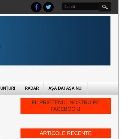
UNȚURI
RADAR
AȘA DA! AȘA NU!
FII PRIETENUL NOSTRU PE
FACEBOOK!
ARTICOLE RECENTE