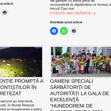
Ne gândim cu inima plină de
st articol
recunoștință la săptămâna ce tocmai a
trecut! Cea mai
CITEȘTE MAI DEPARTE
Distribuie acest articol
ENȚIE PROMPTĂ A
OAMENI SPECIALI
ONTIȘTILOR ÎN
SĂRBĂTORIȚI DE
 RETEZAT
AUTORITĂȚI LA GALA DE
EXCELENŢĂ
vamont au intervenit,
ută, în Munții Retezat
”HUNEDORENI DE
area și recuperarea a patru