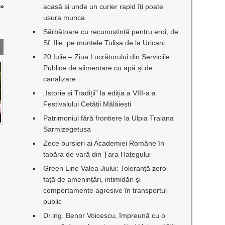
»
acasă și unde un curier rapid îți poate
ușura munca
Sărbătoare cu recunoștință pentru eroi, de
Sf. Ilie, pe muntele Tulișa de la Uricani
20 Iulie – Ziua Lucrătorului din Serviciile
Publice de alimentare cu apă și de
canalizare
„Istorie și Tradiții” la ediția a VIII-a a
Festivalului Cetății Mălăiești
Patrimoniul fără frontiere la Ulpia Traiana
Sarmizegetusa
Zece bursieri ai Academiei Române în
tabăra de vară din Țara Hațegului
Green Line Valea Jiului: Toleranță zero
față de amenințări, intimidări și
comportamente agresive în transportul
public
Dr.ing. Benor Voicescu, împreună cu o