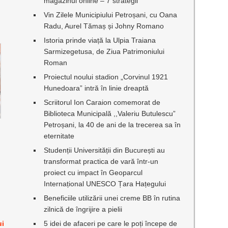
magazinul online – 7 strategii
Vin Zilele Municipiului Petroșani, cu Oana
Radu, Aurel Tămaș și Johny Romano
Istoria prinde viață la Ulpia Traiana
Sarmizegetusa, de Ziua Patrimoniului
Roman
Proiectul noului stadion „Corvinul 1921
Hunedoara” intră în linie dreaptă
Scriitorul Ion Caraion comemorat de
Biblioteca Municipală ,,Valeriu Butulescu”
Petroșani, la 40 de ani de la trecerea sa în
eternitate
Studenții Universității din București au
transformat practica de vară într-un
proiect cu impact în Geoparcul
Internațional UNESCO Țara Hațegului
Beneficiile utilizării unei creme BB în rutina
zilnică de îngrijire a pielii
ui
5 idei de afaceri pe care le poți începe de