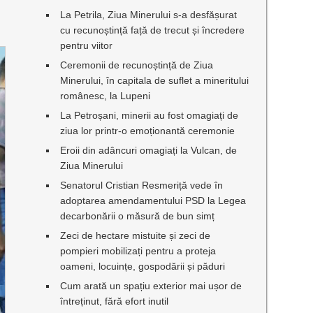
La Petrila, Ziua Minerului s-a desfășurat
cu recunoștință față de trecut și încredere
pentru viitor
Ceremonii de recunoștință de Ziua
Minerului, în capitala de suflet a mineritului
românesc, la Lupeni
La Petroșani, minerii au fost omagiați de
ziua lor printr-o emoționantă ceremonie
Eroii din adâncuri omagiați la Vulcan, de
Ziua Minerului
Senatorul Cristian Resmeriță vede în
adoptarea amendamentului PSD la Legea
decarbonării o măsură de bun simț
Zeci de hectare mistuite și zeci de
pompieri mobilizați pentru a proteja
oameni, locuințe, gospodării și păduri
Cum arată un spațiu exterior mai ușor de
întreținut, fără efort inutil