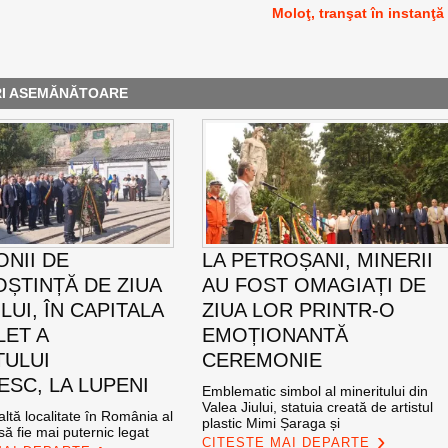
Moloţ, tranşat în instanţă
RI ASEMĂNĂTOARE
NII DE
LA PETROȘANI, MINERII
ȘTINȚĂ DE ZIUA
AU FOST OMAGIAȚI DE
UI, ÎN CAPITALA
ZIUA LOR PRINTR-O
LET A
EMOȚIONANTĂ
TULUI
CEREMONIE
SC, LA LUPENI
Emblematic simbol al mineritului din
Valea Jiului, statuia creată de artistul
altă localitate în România al
plastic Mimi Șaraga și
ă fie mai puternic legat
CITEȘTE MAI DEPARTE