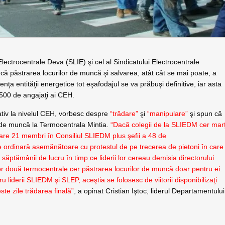
lectrocentrale Deva (SLIE) şi cel al Sindicatului Electrocentrale
arcă păstrarea locurilor de muncă şi salvarea, atât cât se mai poate, a
nţa entităţii energetice tot eşafodajul se va prăbuşi definitive, iar asta
.500 de angajaţi ai CEH.
ativ la nivelul CEH, vorbesc despre
“trădare”
şi
“manipulare”
şi spun că
 de muncă la Termocentrala Mintia.
“Dacă colegii de la SLIEDM cer marţ
care 21 membri în Consiliul SLIEDM plus şefii a 48 de
e ordinară asemănătoare cu protestul de pe trecerea de pietoni în care
săptămânii de lucru în timp ce liderii lor cereau demisia directorului
elor două termocentrale cer păstrarea locurilor de muncă doar pentru ei.
u liderii SLIEDM şi SLEP, aceştia se folosesc de viitorii disponibilizaţi
ste zile trădarea finală”
, a opinat Cristian Iştoc, liderul Departamentului