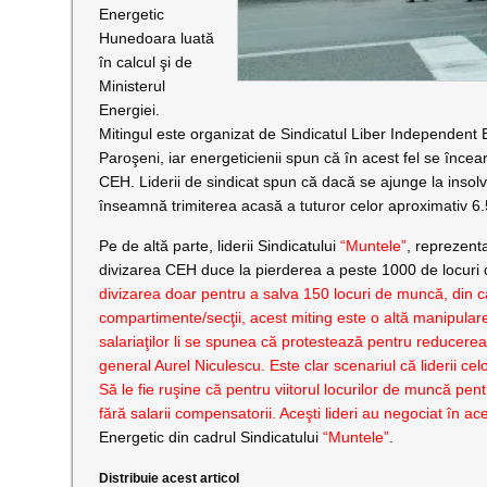
Energetic
Hunedoara luată
în calcul şi de
Ministerul
Energiei.
Mitingul este organizat de Sindicatul Liber Independent E
Paroşeni, iar energeticienii spun că în acest fel se înce
CEH. Liderii de sindicat spun că dacă se ajunge la insolve
înseamnă trimiterea acasă a tuturor celor aproximativ 6
Pe de altă parte, liderii Sindicatului
“Muntele”
, reprezent
divizarea CEH duce la pierderea a peste 1000 de locuri
divizarea doar pentru a salva 150 locuri de muncă, din 
compartimente/secţii, acest miting este o altă manipular
salariaţilor li se spunea că protestează pentru reducerea 
general Aurel Niculescu. Este clar scenariul că liderii c
Să le fie ruşine că pentru viitorul locurilor de muncă pentr
fără salarii compensatorii. Aceşti lideri au negociat în ace
Energetic din cadrul Sindicatului
“Muntele”
.
Distribuie acest articol