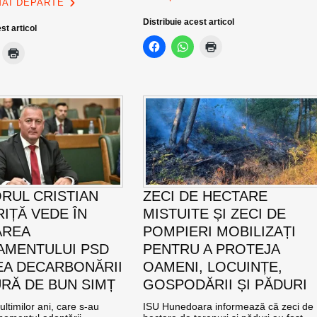
MAI DEPARTE
Distribuie acest articol
st articol
RUL CRISTIAN
ZECI DE HECTARE
IȚĂ VEDE ÎN
MISTUITE ȘI ZECI DE
AREA
POMPIERI MOBILIZAȚI
MENTULUI PSD
PENTRU A PROTEJA
EA DECARBONĂRII
OAMENI, LOCUINȚE,
RĂ DE BUN SIMȚ
GOSPODĂRII ȘI PĂDURI
ultimilor ani, care s-au
ISU Hunedoara informează că zeci de