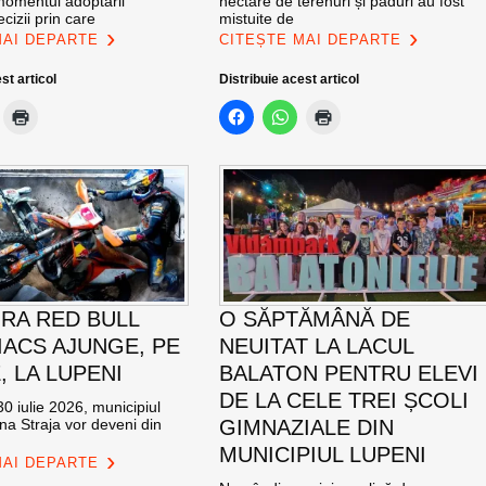
momentul adoptării
hectare de terenuri și păduri au fost
cizii prin care
mistuite de
MAI DEPARTE
CITEȘTE MAI DEPARTE
st articol
Distribuie acest articol
RA RED BULL
O SĂPTĂMÂNĂ DE
ACS AJUNGE, PE
NEUITAT LA LACUL
E, LA LUPENI
BALATON PENTRU ELEVI
DE LA CELE TREI ȘCOLI
0 iulie 2026, municipiul
na Straja vor deveni din
GIMNAZIALE DIN
MUNICIPIUL LUPENI
MAI DEPARTE