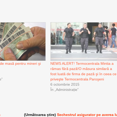
 de masă pentru mineri şi
NEWS ALERT! Termocentrala Mintia a
rămas fără pază!O măsura similară a
fost luată de firma de pază şi în ceea ce
e”
priveşte Termocentrala Paroşeni
6 octombrie 2015
În „Administrație”
n
(Următoarea știre)
Sechestrul asigurator pe averea l