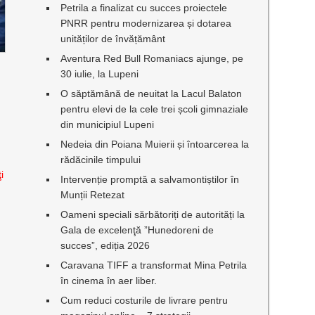
Petrila a finalizat cu succes proiectele
PNRR pentru modernizarea și dotarea
unităților de învățământ
Aventura Red Bull Romaniacs ajunge, pe
30 iulie, la Lupeni
O săptămână de neuitat la Lacul Balaton
pentru elevi de la cele trei școli gimnaziale
din municipiul Lupeni
Nedeia din Poiana Muierii și întoarcerea la
rădăcinile timpului
i
Intervenție promptă a salvamontiștilor în
Munții Retezat
Oameni speciali sărbătoriți de autorități la
Gala de excelenţă ”Hunedoreni de
succes”, ediția 2026
Caravana TIFF a transformat Mina Petrila
în cinema în aer liber.
Cum reduci costurile de livrare pentru