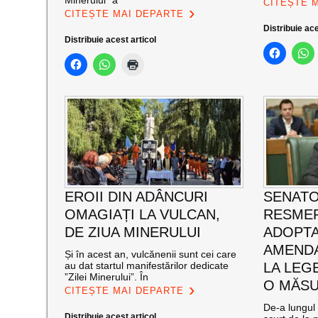
Minerului” a
CITEȘTE 
CITEȘTE MAI DEPARTE
Distribuie ace
Distribuie acest articol
EROII DIN ADÂNCURI
SENATO
OMAGIAȚI LA VULCAN,
RESMER
DE ZIUA MINERULUI
ADOPT
AMENDA
Și în acest an, vulcănenii sunt cei care
au dat startul manifestărilor dedicate
LA LEG
”Zilei Minerului”. În
O MĂSU
CITEȘTE MAI DEPARTE
De-a lungul 
Distribuie acest articol