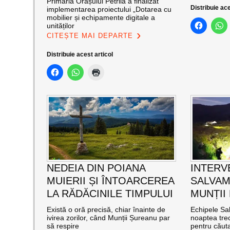
Primăria Orașului Petrila a finalizat
Distribuie ace
implementarea proiectului „Dotarea cu
mobilier și echipamente digitale a
unităților
CITEȘTE MAI DEPARTE
Distribuie acest articol
NEDEIA DIN POIANA
INTERV
MUIERII ȘI ÎNTOARCEREA
SALVAM
LA RĂDĂCINILE TIMPULUI
MUNȚII
Există o oră precisă, chiar înainte de
Echipele Sal
ivirea zorilor, când Munții Șureanu par
noaptea trec
să respire
pentru căut