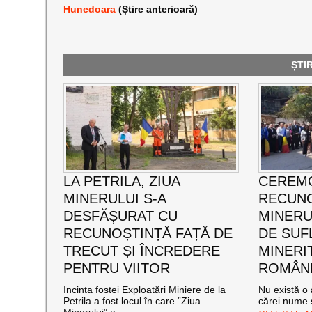
Hunedoara
(Știre anterioară)
ȘTI
LA PETRILA, ZIUA
CEREMO
MINERULUI S-A
RECUNO
DESFĂȘURAT CU
MINERUL
RECUNOȘTINȚĂ FAȚĂ DE
DE SUF
TRECUT ȘI ÎNCREDERE
MINERI
PENTRU VIITOR
ROMÂNE
Incinta fostei Exploatări Miniere de la
Nu există o 
Petrila a fost locul în care ”Ziua
cărei nume s