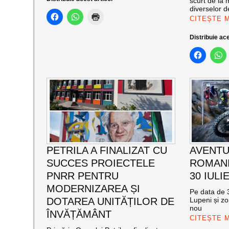
scurt de la 
diverselor de
CITEȘTE 
Distribuie ace
PETRILA A FINALIZAT CU
AVENTU
SUCCES PROIECTELE
ROMANI
PNRR PENTRU
30 IULI
MODERNIZAREA ȘI
Pe data de 3
DOTAREA UNITĂȚILOR DE
Lupeni și zo
nou
ÎNVĂȚĂMÂNT
CITEȘTE 