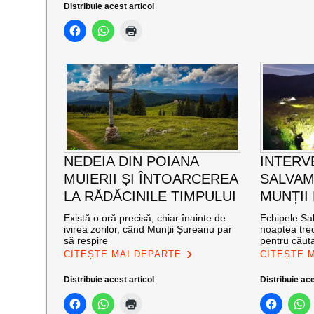
Distribuie acest articol
NEDEIA DIN POIANA
INTERV
MUIERII ȘI ÎNTOARCEREA
SALVAM
LA RĂDĂCINILE TIMPULUI
MUNȚII
Există o oră precisă, chiar înainte de
Echipele Sal
ivirea zorilor, când Munții Șureanu par
noaptea trec
să respire
pentru căut
CITEȘTE MAI DEPARTE
CITEȘTE 
Distribuie acest articol
Distribuie ace