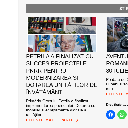
ȘTI
PETRILA A FINALIZAT CU
AVENTU
SUCCES PROIECTELE
ROMANI
PNRR PENTRU
30 IULI
MODERNIZAREA ȘI
Pe data de 3
DOTAREA UNITĂȚILOR DE
Lupeni și zo
nou
ÎNVĂȚĂMÂNT
CITEȘTE 
Primăria Orașului Petrila a finalizat
Distribuie ace
implementarea proiectului „Dotarea cu
mobilier și echipamente digitale a
unităților
CITEȘTE MAI DEPARTE