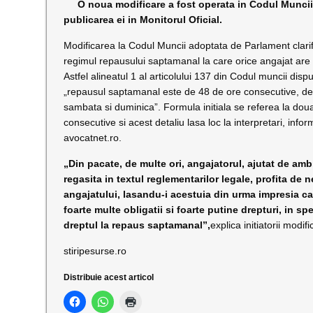
O noua modificare a fost operata in Codul Muncii, ia
publicarea ei in Monitorul Oficial.
Modificarea la Codul Muncii adoptata de Parlament clari
regimul repausului saptamanal la care orice angajat are 
Astfel alineatul 1 al articolului 137 din Codul muncii dis
„repausul saptamanal este de 48 de ore consecutive, de
sambata si duminica”. Formula initiala se referea la doua
consecutive si acest detaliu lasa loc la interpretari, info
avocatnet.ro.
„Din pacate, de multe ori, angajatorul, ajutat de amb
regasita in textul reglementarilor legale, profita de n
angajatului, lasandu-i acestuia din urma impresia ca
foarte multe obligatii si foarte putine drepturi, in spe
dreptul la repaus saptamanal”,
explica initiatorii modi
stiripesurse.ro
Distribuie acest articol