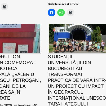
Distribuie acest articol
ORUL ION
STUDENȚII
ON COMEMORAT
UNIVERSITĂȚII DIN
LIOTECA
BUCUREȘTI AU
PALĂ ,,VALERIU
TRANSFORMAT
SCU” PETROȘANI,
PRACTICA DE VARĂ ÎNTR
E ANI DE LA
UN PROIECT CU IMPACT
EA SA ÎN
ÎN GEOPARCUL
TATE
INTERNAȚIONAL UNESC
ȚARA HAȚEGULUI
ulie 2026, se împlinesc 40