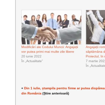
Modificări ale Codului Muncii: Angajații
Angajații ro
vor putea primi mai multe zile libere
săptâmâna d
20 iunie 2022
Proiectul, în
În „Actualitate”
7 martie 202
În „Actualitat
«
Din 1 iulie, ștampila pentru firme ar putea dispărea
din România
(Știre anterioară)