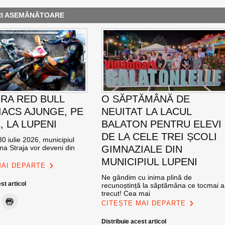
RI ASEMĂNĂTOARE
RA RED BULL
O SĂPTĂMÂNĂ DE
ACS AJUNGE, PE
NEUITAT LA LACUL
E, LA LUPENI
BALATON PENTRU ELEVI
DE LA CELE TREI ȘCOLI
0 iulie 2026, municipiul
na Straja vor deveni din
GIMNAZIALE DIN
MUNICIPIUL LUPENI
MAI DEPARTE
Ne gândim cu inima plină de
st articol
recunoștință la săptămâna ce tocmai a
trecut! Cea mai
CITEȘTE MAI DEPARTE
Distribuie acest articol