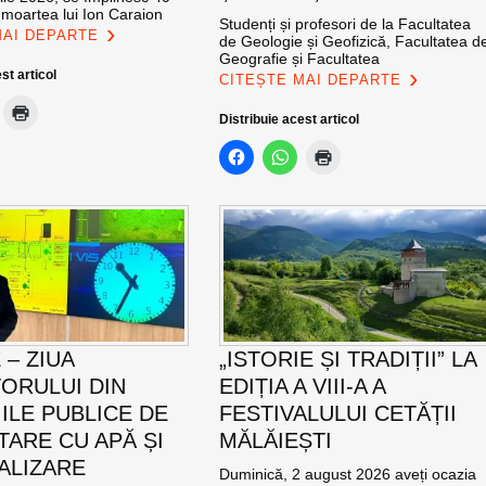
 moartea lui Ion Caraion
Studenți și profesori de la Facultatea
MAI DEPARTE
de Geologie și Geofizică, Facultatea d
Geografie și Facultatea
st articol
CITEȘTE MAI DEPARTE
Distribuie acest articol
E – ZIUA
„ISTORIE ȘI TRADIȚII” LA
ORULUI DIN
EDIȚIA A VIII-A A
IILE PUBLICE DE
FESTIVALULUI CETĂȚII
TARE CU APĂ ȘI
MĂLĂIEȘTI
ALIZARE
Duminică, 2 august 2026 aveți ocazia