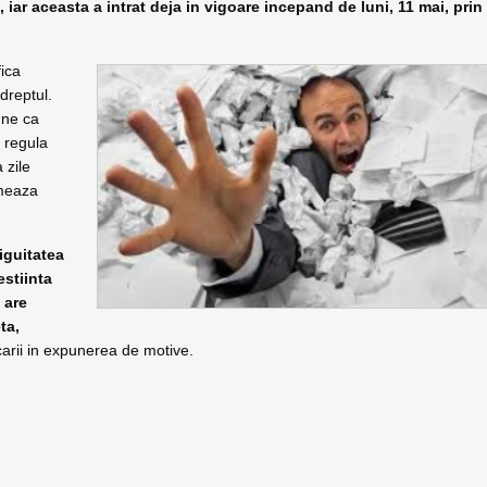
r aceasta a intrat deja in vigoare incepand de luni, 11 mai, prin
fica
dreptul.
pune ca
 regula
 zile
rmeaza
iguitatea
estiinta
 are
ta,
ficarii in expunerea de motive.