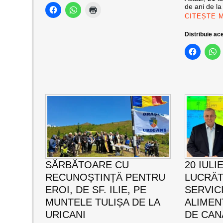
de ani de la
CITEȘTE 
Distribuie ace
SĂRBĂTOARE CU
20 IULI
RECUNOȘTINȚĂ PENTRU
LUCRĂT
EROI, DE SF. ILIE, PE
SERVIC
MUNTELE TULIȘA DE LA
ALIMEN
URICANI
DE CAN