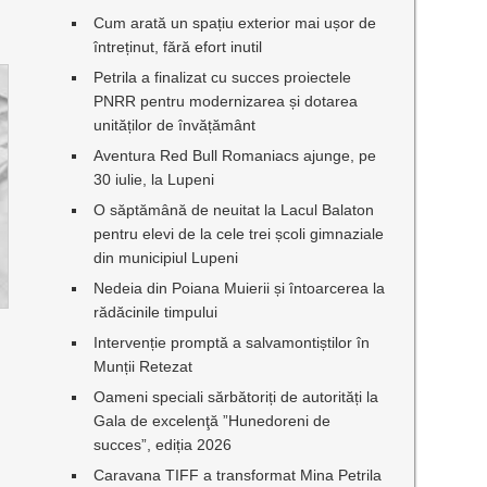
Cum arată un spațiu exterior mai ușor de
întreținut, fără efort inutil
Petrila a finalizat cu succes proiectele
PNRR pentru modernizarea și dotarea
unităților de învățământ
Aventura Red Bull Romaniacs ajunge, pe
30 iulie, la Lupeni
O săptămână de neuitat la Lacul Balaton
pentru elevi de la cele trei școli gimnaziale
din municipiul Lupeni
Nedeia din Poiana Muierii și întoarcerea la
rădăcinile timpului
Intervenție promptă a salvamontiștilor în
Munții Retezat
Oameni speciali sărbătoriți de autorități la
Gala de excelenţă ”Hunedoreni de
succes”, ediția 2026
Caravana TIFF a transformat Mina Petrila