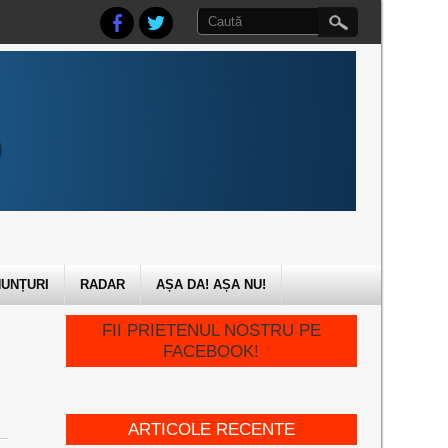
UNȚURI
RADAR
AȘA DA! AȘA NU!
FII PRIETENUL NOSTRU PE
FACEBOOK!
ARTICOLE RECENTE