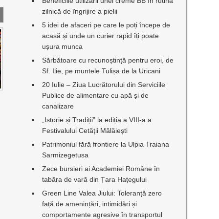
Beneficiile utilizării unei creme BB în rutina
zilnică de îngrijire a pielii
5 idei de afaceri pe care le poți începe de
acasă și unde un curier rapid îți poate
ușura munca
Sărbătoare cu recunoștință pentru eroi, de
Sf. Ilie, pe muntele Tulișa de la Uricani
20 Iulie – Ziua Lucrătorului din Serviciile
Publice de alimentare cu apă și de
canalizare
„Istorie și Tradiții” la ediția a VIII-a a
Festivalului Cetății Mălăiești
Patrimoniul fără frontiere la Ulpia Traiana
Sarmizegetusa
Zece bursieri ai Academiei Române în
tabăra de vară din Țara Hațegului
Green Line Valea Jiului: Toleranță zero
față de amenințări, intimidări și
comportamente agresive în transportul