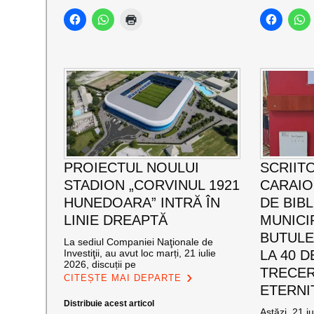
PROIECTUL NOULUI
SCRIIT
STADION „CORVINUL 1921
CARAI
HUNEDOARA” INTRĂ ÎN
DE BIB
LINIE DREAPTĂ
MUNICI
BUTULE
La sediul Companiei Naţionale de
Investiţii, au avut loc marți, 21 iulie
LA 40 D
2026, discuții pe
TRECER
CITEȘTE MAI DEPARTE
ETERNI
Distribuie acest articol
Astăzi, 21 i