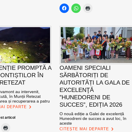
ENȚIE PROMPTĂ A
OAMENI SPECIALI
ONTIȘTILOR ÎN
SĂRBĂTORIȚI DE
 RETEZAT
AUTORITĂȚI LA GALA DE
EXCELENŢĂ
vamont au intervenit,
ută, în Munții Retezat
”HUNEDORENI DE
area și recuperarea a patru
SUCCES”, EDIȚIA 2026
MAI DEPARTE
O nouă ediție a Galei de excelență
st articol
Huneodreni de succes a avut loc, în
aceste
CITEȘTE MAI DEPARTE