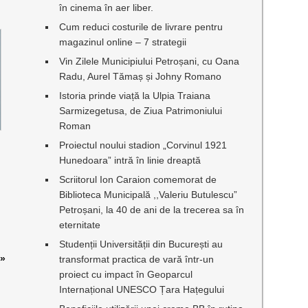
în cinema în aer liber.
Cum reduci costurile de livrare pentru
magazinul online – 7 strategii
Vin Zilele Municipiului Petroșani, cu Oana
Radu, Aurel Tămaș și Johny Romano
Istoria prinde viață la Ulpia Traiana
Sarmizegetusa, de Ziua Patrimoniului
Roman
Proiectul noului stadion „Corvinul 1921
Hunedoara” intră în linie dreaptă
Scriitorul Ion Caraion comemorat de
Biblioteca Municipală ,,Valeriu Butulescu”
Petroșani, la 40 de ani de la trecerea sa în
eternitate
Studenții Universității din București au
»
transformat practica de vară într-un
proiect cu impact în Geoparcul
Internațional UNESCO Țara Hațegului