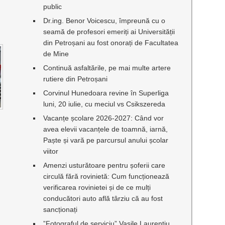
public
Dr.ing. Benor Voicescu, împreună cu o
seamă de profesori emeriți ai Universității
din Petroșani au fost onorați de Facultatea
de Mine
Continuă asfaltările, pe mai multe artere
rutiere din Petroșani
Corvinul Hunedoara revine în Superliga
luni, 20 iulie, cu meciul vs Csikszereda
Vacanțe școlare 2026-2027: Când vor
avea elevii vacanțele de toamnă, iarnă,
Paște și vară pe parcursul anului școlar
viitor
Amenzi usturătoare pentru șoferii care
circulă fără rovinietă: Cum funcționează
verificarea rovinietei și de ce mulți
conducători auto află târziu că au fost
sancționați
”Fotograful de serviciu” Vasile Laurențiu