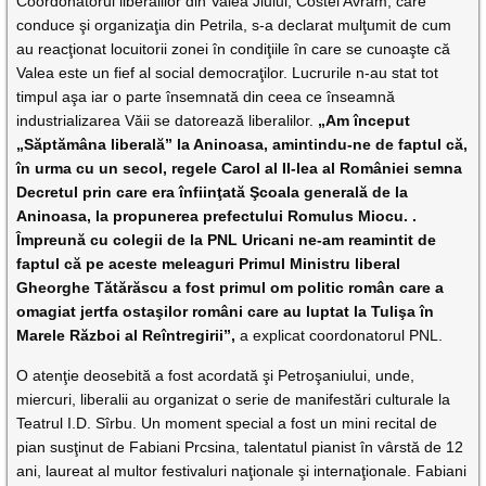
Coordonatorul liberalilor din Valea Jiului, Costel Avram, care
conduce şi organizaţia din Petrila, s-a declarat mulţumit de cum
au reacţionat locuitorii zonei în condiţiile în care se cunoaşte că
Valea este un fief al social democraţilor. Lucrurile n-au stat tot
timpul aşa iar o parte însemnată din ceea ce înseamnă
industrializarea Văii se datorează liberalilor.
„Am început
„Săptămâna liberală” la Aninoasa, amintindu-ne de faptul că,
în urma cu un secol, regele Carol al II-lea al României semna
Decretul prin care era înfiinţată Şcoala generală de la
Aninoasa, la propunerea prefectului Romulus Miocu. .
Împreună cu colegii de la PNL Uricani ne-am reamintit de
faptul că pe aceste meleaguri Primul Ministru liberal
Gheorghe Tătărăscu a fost primul om politic român care a
omagiat jertfa ostaşilor români care au luptat la Tulişa în
Marele Război al Reîntregirii”,
a explicat coordonatorul PNL.
O atenţie deosebită a fost acordată şi Petroşaniului, unde,
miercuri, liberalii au organizat o serie de manifestări culturale la
Teatrul I.D. Sîrbu. Un moment special a fost un mini recital de
pian susţinut de Fabiani Prcsina, talentatul pianist în vârstă de 12
ani, laureat al multor festivaluri naţionale şi internaţionale. Fabiani