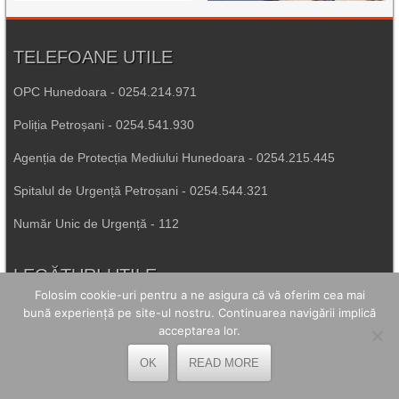
TELEFOANE UTILE
OPC Hunedoara - 0254.214.971
Poliția Petroșani - 0254.541.930
Agenția de Protecția Mediului Hunedoara - 0254.215.445
Spitalul de Urgență Petroșani - 0254.544.321
Număr Unic de Urgență - 112
LEGĂTURI UTILE
Folosim cookie-uri pentru a ne asigura că vă oferim cea mai
Prefectura Hunedoara
bună experiență pe site-ul nostru. Continuarea navigării implică
acceptarea lor.
Poliția Română
OK
READ MORE
Inspectoratul Școlar Hunedoara