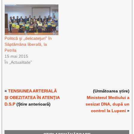
Politică şi „delicateţuri” în
Săptămâna liberală, la
Petrila
15 mai 2015
În „Actualitate”
«
TENSIUNEA ARTERIALĂ
(Următoarea știre)
ŞI OBEZITATEA ÎN ATENŢIA
Ministerul Mediului a
D.S.P
(Știre anterioară)
sesizat DNA, după un
control la Lupeni
»