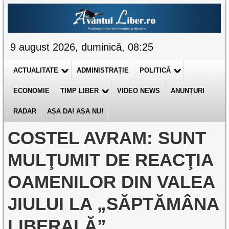
9 august 2026, duminică, 08:25
ACTUALITATE
ADMINISTRAȚIE
POLITICĂ
ECONOMIE
TIMP LIBER
VIDEO NEWS
ANUNȚURI
RADAR
AȘA DA! AȘA NU!
COSTEL AVRAM: SUNT
MULŢUMIT DE REACŢIA
OAMENILOR DIN VALEA
JIULUI LA „SĂPTĂMÂNA
LIBERALĂ”