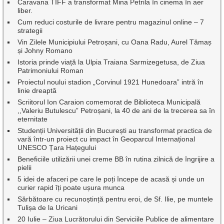
Caravana TIFF a transformat Mina Petrila în cinema în aer
liber.
Cum reduci costurile de livrare pentru magazinul online – 7
strategii
Vin Zilele Municipiului Petroșani, cu Oana Radu, Aurel Tămaș
și Johny Romano
Istoria prinde viață la Ulpia Traiana Sarmizegetusa, de Ziua
Patrimoniului Roman
Proiectul noului stadion „Corvinul 1921 Hunedoara” intră în
linie dreaptă
Scriitorul Ion Caraion comemorat de Biblioteca Municipală
,,Valeriu Butulescu” Petroșani, la 40 de ani de la trecerea sa în
eternitate
Studenții Universității din București au transformat practica de
vară într-un proiect cu impact în Geoparcul Internațional
UNESCO Țara Hațegului
Beneficiile utilizării unei creme BB în rutina zilnică de îngrijire a
pielii
5 idei de afaceri pe care le poți începe de acasă și unde un
curier rapid îți poate ușura munca
Sărbătoare cu recunoștință pentru eroi, de Sf. Ilie, pe muntele
Tulișa de la Uricani
20 Iulie – Ziua Lucrătorului din Serviciile Publice de alimentare