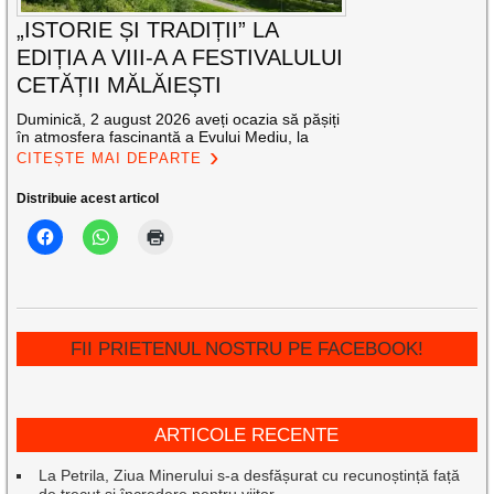
„ISTORIE ȘI TRADIȚII” LA
EDIȚIA A VIII-A A FESTIVALULUI
CETĂȚII MĂLĂIEȘTI
Duminică, 2 august 2026 aveți ocazia să pășiți
în atmosfera fascinantă a Evului Mediu, la
CITEȘTE MAI DEPARTE
Distribuie acest articol
FII PRIETENUL NOSTRU PE FACEBOOK!
ARTICOLE RECENTE
La Petrila, Ziua Minerului s-a desfășurat cu recunoștință față