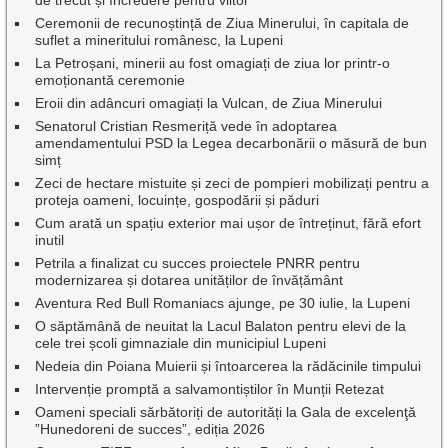
de trecut și încredere pentru viitor
Ceremonii de recunoștință de Ziua Minerului, în capitala de
suflet a mineritului românesc, la Lupeni
La Petroșani, minerii au fost omagiați de ziua lor printr-o
emoționantă ceremonie
Eroii din adâncuri omagiați la Vulcan, de Ziua Minerului
Senatorul Cristian Resmeriță vede în adoptarea
amendamentului PSD la Legea decarbonării o măsură de bun
simț
Zeci de hectare mistuite și zeci de pompieri mobilizați pentru a
proteja oameni, locuințe, gospodării și păduri
Cum arată un spațiu exterior mai ușor de întreținut, fără efort
inutil
Petrila a finalizat cu succes proiectele PNRR pentru
modernizarea și dotarea unităților de învățământ
Aventura Red Bull Romaniacs ajunge, pe 30 iulie, la Lupeni
O săptămână de neuitat la Lacul Balaton pentru elevi de la
cele trei școli gimnaziale din municipiul Lupeni
Nedeia din Poiana Muierii și întoarcerea la rădăcinile timpului
Intervenție promptă a salvamontiștilor în Munții Retezat
Oameni speciali sărbătoriți de autorități la Gala de excelenţă
”Hunedoreni de succes”, ediția 2026