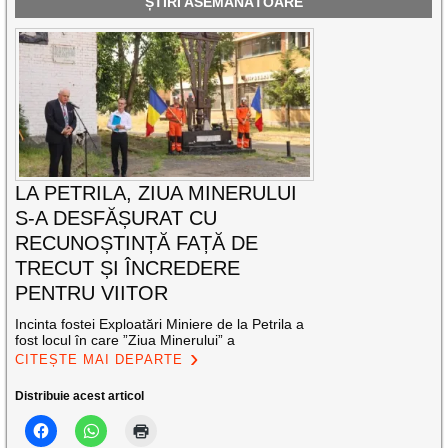
ȘTIRI ASEMĂNĂTOARE
LA PETRILA, ZIUA MINERULUI
S-A DESFĂȘURAT CU
RECUNOȘTINȚĂ FAȚĂ DE
TRECUT ȘI ÎNCREDERE
PENTRU VIITOR
Incinta fostei Exploatări Miniere de la Petrila a
fost locul în care ”Ziua Minerului” a
CITEȘTE MAI DEPARTE
Distribuie acest articol