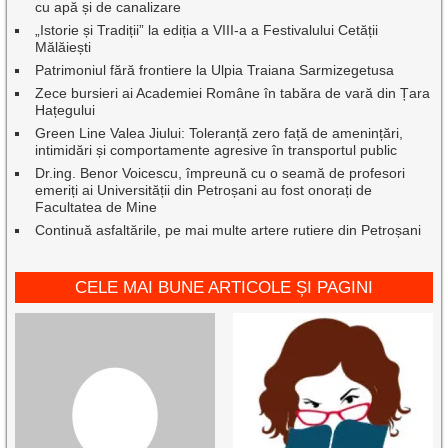
cu apă și de canalizare
„Istorie și Tradiții” la ediția a VIII-a a Festivalului Cetății
Mălăiești
Patrimoniul fără frontiere la Ulpia Traiana Sarmizegetusa
Zece bursieri ai Academiei Române în tabăra de vară din Țara
Hațegului
Green Line Valea Jiului: Toleranță zero față de amenințări,
intimidări și comportamente agresive în transportul public
Dr.ing. Benor Voicescu, împreună cu o seamă de profesori
emeriți ai Universității din Petroșani au fost onorați de
Facultatea de Mine
Continuă asfaltările, pe mai multe artere rutiere din Petroșani
CELE MAI BUNE ARTICOLE ȘI PAGINI