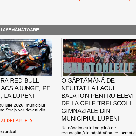
RI ASEMĂNĂTOARE
RA RED BULL
O SĂPTĂMÂNĂ DE
ACS AJUNGE, PE
NEUITAT LA LACUL
E, LA LUPENI
BALATON PENTRU ELEVI
DE LA CELE TREI ȘCOLI
0 iulie 2026, municipiul
na Straja vor deveni din
GIMNAZIALE DIN
MUNICIPIUL LUPENI
MAI DEPARTE
Ne gândim cu inima plină de
st articol
recunoștință la săptămâna ce tocmai a