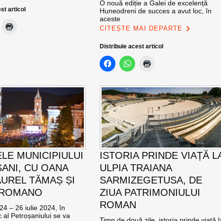
O nouă ediție a Galei de excelență
st articol
Huneodreni de succes a avut loc, în
aceste
CITEȘTE MAI DEPARTE
Distribuie acest articol
ELE MUNICIPIULUI
ISTORIA PRINDE VIAȚĂ L
ANI, CU OANA
ULPIA TRAIANA
AUREL TĂMAȘ ȘI
SARMIZEGETUSA, DE
 ROMANO
ZIUA PATRIMONIULUI
ROMAN
24 – 26 iulie 2024, în
c al Petroșaniului se va
Timp de două zile, istoria prinde viață l