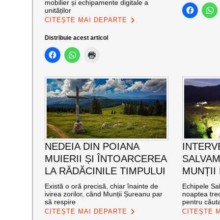
mobilier și echipamente digitale a
unităților
CITEȘTE MAI DEPARTE
Distribuie acest articol
NEDEIA DIN POIANA
INTERV
MUIERII ȘI ÎNTOARCEREA
SALVAM
LA RĂDĂCINILE TIMPULUI
MUNȚII
Există o oră precisă, chiar înainte de
Echipele Sal
ivirea zorilor, când Munții Șureanu par
noaptea trec
să respire
pentru căut
CITEȘTE MAI DEPARTE
CITEȘTE 