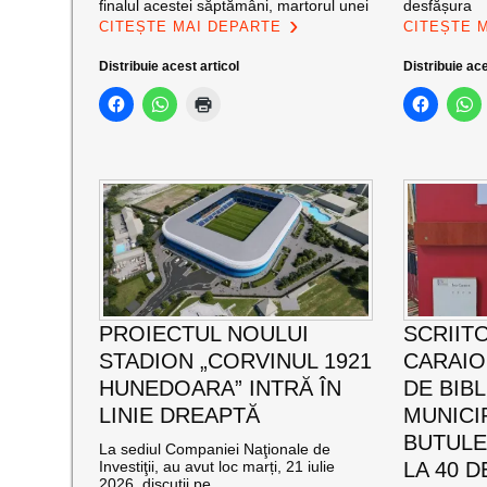
finalul acestei săptămâni, martorul unei
desfășura
CITEȘTE MAI DEPARTE
CITEȘTE 
Distribuie acest articol
Distribuie ace
PROIECTUL NOULUI
SCRIIT
STADION „CORVINUL 1921
CARAI
HUNEDOARA” INTRĂ ÎN
DE BIB
LINIE DREAPTĂ
MUNICI
BUTULE
La sediul Companiei Naţionale de
Investiţii, au avut loc marți, 21 iulie
LA 40 D
2026, discuții pe