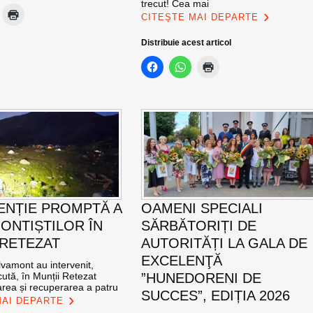
trecut! Cea mai
CITEȘTE MAI DEPARTE
Distribuie acest articol
ENȚIE PROMPTĂ A
OAMENI SPECIALI
ONTIȘTILOR ÎN
SĂRBĂTORIȚI DE
 RETEZAT
AUTORITĂȚI LA GALA DE
EXCELENŢĂ
vamont au intervenit,
ută, în Munții Retezat
”HUNEDORENI DE
area și recuperarea a patru
SUCCES”, EDIȚIA 2026
MAI DEPARTE