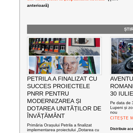
anterioară)
ȘTI
PETRILA A FINALIZAT CU
AVENTU
SUCCES PROIECTELE
ROMANI
PNRR PENTRU
30 IULI
MODERNIZAREA ȘI
Pe data de 3
DOTAREA UNITĂȚILOR DE
Lupeni și zo
nou
ÎNVĂȚĂMÂNT
CITEȘTE 
Primăria Orașului Petrila a finalizat
Distribuie ace
implementarea proiectului „Dotarea cu