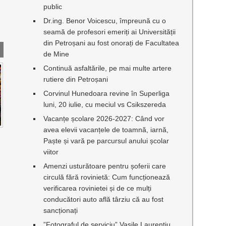
public
Dr.ing. Benor Voicescu, împreună cu o
seamă de profesori emeriți ai Universității
din Petroșani au fost onorați de Facultatea
de Mine
Continuă asfaltările, pe mai multe artere
rutiere din Petroșani
Corvinul Hunedoara revine în Superliga
luni, 20 iulie, cu meciul vs Csikszereda
Vacanțe școlare 2026-2027: Când vor
avea elevii vacanțele de toamnă, iarnă,
Paște și vară pe parcursul anului școlar
viitor
Amenzi usturătoare pentru șoferii care
circulă fără rovinietă: Cum funcționează
verificarea rovinietei și de ce mulți
conducători auto află târziu că au fost
sancționați
”Fotograful de serviciu” Vasile Laurențiu