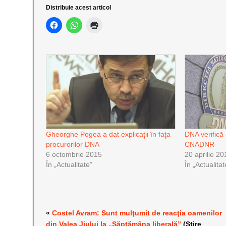
Distribuie acest articol
Gheorghe Pogea a dat explicaţii în faţa
DNA verifică
procurorilor DNA
CNADNR
6 octombrie 2015
20 aprilie 20
În „Actualitate”
În „Actualitat
«
Costel Avram: Sunt mulţumit de reacţia oamenilor
din Valea Jiului la „Săptămâna liberală”
(Știre