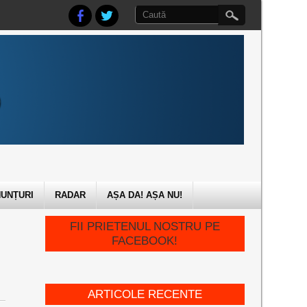
UNȚURI
RADAR
AȘA DA! AȘA NU!
FII PRIETENUL NOSTRU PE
FACEBOOK!
ARTICOLE RECENTE