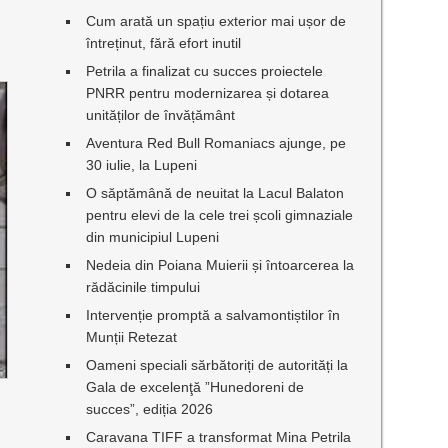
Cum arată un spațiu exterior mai ușor de
întreținut, fără efort inutil
Petrila a finalizat cu succes proiectele
PNRR pentru modernizarea și dotarea
unităților de învățământ
Aventura Red Bull Romaniacs ajunge, pe
30 iulie, la Lupeni
O săptămână de neuitat la Lacul Balaton
pentru elevi de la cele trei școli gimnaziale
din municipiul Lupeni
Nedeia din Poiana Muierii și întoarcerea la
rădăcinile timpului
Intervenție promptă a salvamontiștilor în
Munții Retezat
Oameni speciali sărbătoriți de autorități la
Gala de excelenţă ”Hunedoreni de
succes”, ediția 2026
Caravana TIFF a transformat Mina Petrila