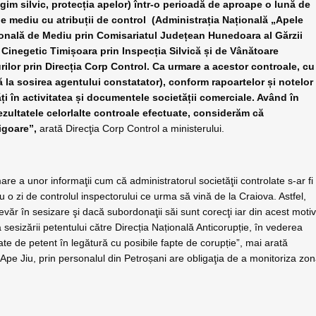
gim silvic, protecția apelor) într-o perioadă de aproape o lună de
i de mediu cu atribuții de control (Administrația Națională „Apele
onală de Mediu prin Comisariatul Județean Hunedoara al Gărzii
Cinegetic Timișoara prin Inspecția Silvică și de Vânătoare
rilor prin Direcția Corp Control. Ca urmare a acestor controale, cu
 la sosirea agentului constatator), conform rapoartelor și notelor
ăți în activitatea și documentele societății comerciale. Având în
 rezultatele celorlalte controale efectuate, considerăm că
igoare”,
arată Direcţia Corp Control a ministerului.
re a unor informaţii cum că administratorul societăţii controlate s-ar fi
 o zi de controlul inspectorului ce urma să vină de la Craiova. Astfel,
ăr în sesizare şi dacă subordonaţii săi sunt corecţi iar din acest moti
sesizării petentului către Direcția Națională Anticorupție, în vederea
ate de petent în legătură cu posibile fapte de corupție”, mai arată
ă Ape Jiu, prin personalul din Petroșani are obligaţia de a monitoriza zo