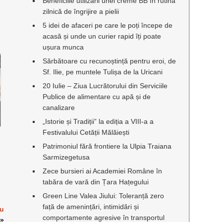
Beneficiile utilizării unei creme BB în rutina
zilnică de îngrijire a pielii
5 idei de afaceri pe care le poți începe de
acasă și unde un curier rapid îți poate
ușura munca
Sărbătoare cu recunoștință pentru eroi, de
Sf. Ilie, pe muntele Tulișa de la Uricani
20 Iulie – Ziua Lucrătorului din Serviciile
Publice de alimentare cu apă și de
canalizare
„Istorie și Tradiții” la ediția a VIII-a a
Festivalului Cetății Mălăiești
Patrimoniul fără frontiere la Ulpia Traiana
Sarmizegetusa
Zece bursieri ai Academiei Române în
tabăra de vară din Țara Hațegului
Green Line Valea Jiului: Toleranță zero
față de amenințări, intimidări și
au
comportamente agresive în transportul
»