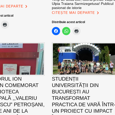
Ulpia Traiana Sarmizegetusa! Publicul
MAI DEPARTE
pasionat de istorie
CITEȘTE MAI DEPARTE
st articol
Distribuie acest articol
ORUL ION
STUDENȚII
ON COMEMORAT
UNIVERSITĂȚII DIN
LIOTECA
BUCUREȘTI AU
PALĂ ,,VALERIU
TRANSFORMAT
SCU” PETROȘANI,
PRACTICA DE VARĂ ÎNTR
E ANI DE LA
UN PROIECT CU IMPACT