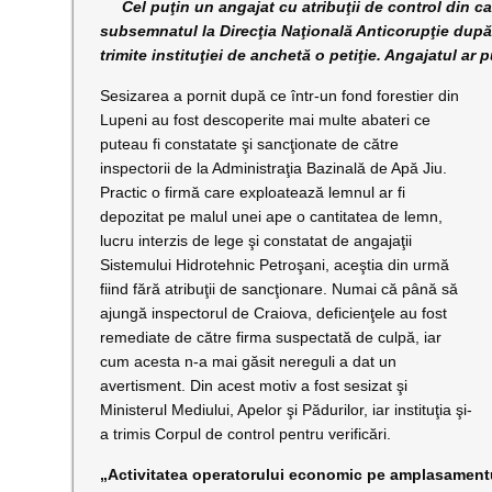
Cel puţin un angajat cu atribuţii de control din ca
subsemnatul la Direcţia Naţională Anticorupţie după
trimite instituţiei de anchetă o petiţie. Angajatul ar
Sesizarea a pornit după ce într-un fond forestier din
Lupeni au fost descoperite mai multe abateri ce
puteau fi constatate şi sancţionate de către
inspectorii de la Administraţia Bazinală de Apă Jiu.
Practic o firmă care exploatează lemnul ar fi
depozitat pe malul unei ape o cantitatea de lemn,
lucru interzis de lege şi constatat de angajaţii
Sistemului Hidrotehnic Petroşani, aceştia din urmă
fiind fără atribuţii de sancţionare. Numai că până să
ajungă inspectorul de Craiova, deficienţele au fost
remediate de către firma suspectată de culpă, iar
cum acesta n-a mai găsit nereguli a dat un
avertisment. Din acest motiv a fost sesizat şi
Ministerul Mediului, Apelor şi Pădurilor, iar instituţia şi-
a trimis Corpul de control pentru verificări.
„Activitatea operatorului economic pe amplasamentu