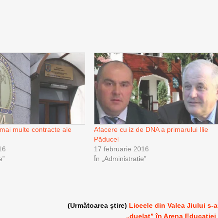
 mai multe contracte ale
Afacere cu iz de DNA a primarului Ilie
Păducel
16
17 februarie 2016
e”
În „Administrație”
(Următoarea știre)
Liceele din Valea Jiului s-
„duelat” în Arena Educaţiei