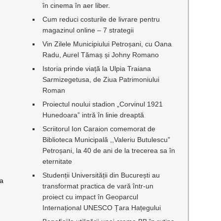
în cinema în aer liber.
Cum reduci costurile de livrare pentru
magazinul online – 7 strategii
Vin Zilele Municipiului Petroșani, cu Oana
Radu, Aurel Tămaș și Johny Romano
Istoria prinde viață la Ulpia Traiana
Sarmizegetusa, de Ziua Patrimoniului
Roman
Proiectul noului stadion „Corvinul 1921
Hunedoara” intră în linie dreaptă
Scriitorul Ion Caraion comemorat de
Biblioteca Municipală ,,Valeriu Butulescu”
v
Petroșani, la 40 de ani de la trecerea sa în
eternitate
Studenții Universității din București au
na
transformat practica de vară într-un
proiect cu impact în Geoparcul
Internațional UNESCO Țara Hațegului