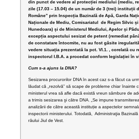
din punct de vedere al protecției mediului (mediu, re
zile (17.03 – 15.04) de un număr de 3 (trei) instituți
Române” prin Inspecția Bazinală de Apă, Garda Nați
Naționale de Mediu, Comisariatul de Regim Silvic și 
Hunedoara) și de Ministerul Mediului, Apelor și Pădu
excepția aspectului sesizat de petent (remediat până
de constatare întocmite, nu au fost găsite iregularit
vedere situația prezentată la pct. VI.1. , corelată cu
inspectorul I.B.A. a procedat conform legislației în v
Cum s-a ajuns la DNA
?
Sesizarea procurorilor DNA în acest caz s-a făcut ca urma
lăudat că „rezolvă” să scape de probleme chiar înainte cu
ministerul vrea să afle dacă există vreun sâmbure de adev
a trimis sesizarea şi către DNA. „Se impune transmiterea 
analizării de către această instituție a aspectelor semnal
inspectorii ministerului. Totodată, Administraţia Bazinal
râului Jiul de Vest.