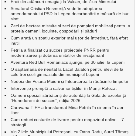
Eroii din adâncuri omagiați la Vulcan, de Ziua Minerului
Senatorul Cristian Resmeriță vede în adoptarea
amendamentului PSD la Legea decarbonării o măsură de bun
simț
Zeci de hectare mistuite și zeci de pompieri mobilizați pentru a
proteja oameni, locuințe, gospodării și păduri
Cum arată un spațiu exterior mai ușor de întreținut, fără efort
inutil
Petrila a finalizat cu succes proiectele PNRR pentru
modernizarea și dotarea unităților de învățământ
Aventura Red Bull Romaniacs ajunge, pe 30 iulie, la Lupeni
O săptămână de neuitat la Lacul Balaton pentru elevi de la
cele trei școli gimnaziale din municipiul Lupeni
Nedeia din Poiana Muierii și întoarcerea la rădăcinile timpului
Intervenție promptă a salvamontiștilor în Munții Retezat
Oameni speciali sărbătoriți de autorități la Gala de excelenţă
”Hunedoreni de succes”, ediția 2026
Caravana TIFF a transformat Mina Petrila în cinema în aer
liber.
Cum reduci costurile de livrare pentru magazinul online – 7
strategii
Vin Zilele Municipiului Petroșani, cu Oana Radu, Aurel Tămaș