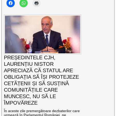
PREȘEDINTELE CJH,
LAURENȚIU NISTOR
APRECIAZĂ CĂ STATUL ARE
OBLIGAȚIA SĂ ÎȘI PROTEJEZE
CETĂȚENII ȘI SĂ SUSȚINĂ
COMUNITĂȚILE CARE
MUNCESC, NU SĂ LE
ÎMPOVĂREZE
În aceste zile premergătoare dezbaterilor care
urmează în Parlamentul României, pe