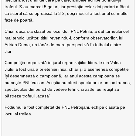
Meciul a fost unul de care pe care, ambele echipe dorindu-şi
trofeul. S-au marcat 5 goluri, iar prestaţia celor doi portari a făcut
ca scorul să se oprească la 3-2, deşi meciul a fost unul cu multe
faze de poartă.
Chiar dacă s-a clasat pe locul doi, PNL Petrila, a dat turneului cel
mai tehnic jucător, titlul revenindu-i, conform observatorilor, lui
Adrian Duma, un tânăr de mare perspectivă în fotbalul dintre
Jiuri.
Competiţia organizată în jurul organizaţiilor liberale din Valea
Jiului a fost una a prieteniei însă, chiar şi o asemenea competiţie
îşi desemnează o campioană, iar anul acesta campioana se
numeşte PNL Vulcan. Aceştia au oferit spectatorilor un joc frumos,
spectaculos din punct de vedere tehnic şi astfel au reuşit să
păstreze trofeul „acasă”.
Podiumul a fost completat de PNL Petroşani, echipă clasată pe
locul al treilea.