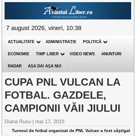
7 august 2026, vineri, 10:38
ACTUALITATE
ADMINISTRAȚIE
POLITICĂ
ECONOMIE
TIMP LIBER
VIDEO NEWS
ANUNȚURI
RADAR
AȘA DA! AȘA NU!
CUPA PNL VULCAN LA
FOTBAL. GAZDELE,
CAMPIONII VĂII JIULUI
Diana Rusu
|
mai 17, 2015
Turneul de fotbal organizat de PNL Vulcan a fost câştigat