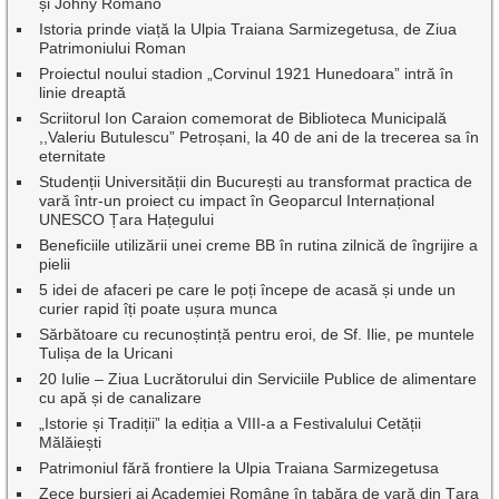
și Johny Romano
Istoria prinde viață la Ulpia Traiana Sarmizegetusa, de Ziua
Patrimoniului Roman
Proiectul noului stadion „Corvinul 1921 Hunedoara” intră în
linie dreaptă
Scriitorul Ion Caraion comemorat de Biblioteca Municipală
,,Valeriu Butulescu” Petroșani, la 40 de ani de la trecerea sa în
eternitate
Studenții Universității din București au transformat practica de
vară într-un proiect cu impact în Geoparcul Internațional
UNESCO Țara Hațegului
Beneficiile utilizării unei creme BB în rutina zilnică de îngrijire a
pielii
5 idei de afaceri pe care le poți începe de acasă și unde un
curier rapid îți poate ușura munca
Sărbătoare cu recunoștință pentru eroi, de Sf. Ilie, pe muntele
Tulișa de la Uricani
20 Iulie – Ziua Lucrătorului din Serviciile Publice de alimentare
cu apă și de canalizare
„Istorie și Tradiții” la ediția a VIII-a a Festivalului Cetății
Mălăiești
Patrimoniul fără frontiere la Ulpia Traiana Sarmizegetusa
Zece bursieri ai Academiei Române în tabăra de vară din Țara