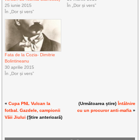
25 iunie 2015
În „Dor și vers”
În „Dor și vers”
Fata de la Cozia- Dimitrie
Bolintineanu
30 aprilie 2015
În „Dor și vers”
«
Cupa PNL Vulcan la
(Următoarea știre)
Întâlnire
fotbal. Gazdele, campionii
cu un procuror anti-mafia
»
Văii Jiului
(Știre anterioară)