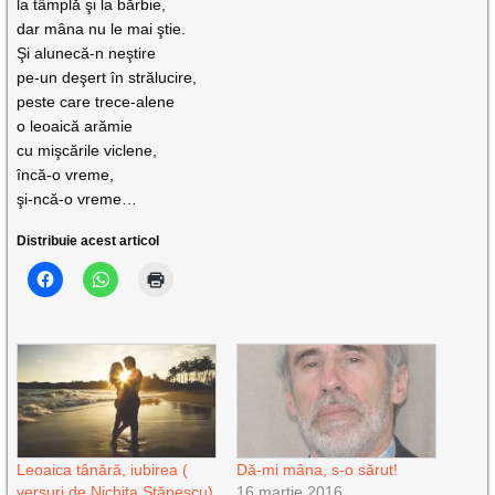
la tâmplă şi la bărbie,
dar mâna nu le mai ştie.
Şi alunecă-n neştire
pe-un deşert în strălucire,
peste care trece-alene
o leoaică arămie
cu mişcările viclene,
încă-o vreme,
şi-ncă-o vreme…
Distribuie acest articol
Leoaica tânără, iubirea (
Dă-mi mâna, s-o sărut!
versuri de Nichita Stănescu)
16 martie 2016