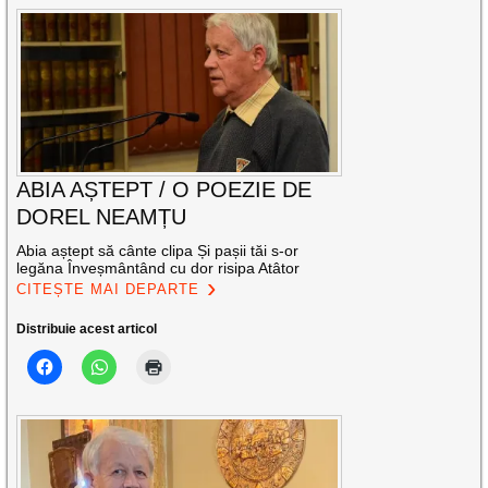
ABIA AȘTEPT / O POEZIE DE
DOREL NEAMȚU
Abia aștept să cânte clipa Și pașii tăi s-or
legăna Înveșmântând cu dor risipa Atâtor
CITEȘTE MAI DEPARTE
Distribuie acest articol