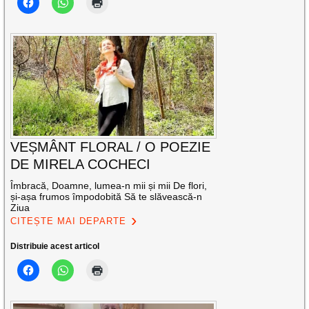
VEȘMÂNT FLORAL / O POEZIE
DE MIRELA COCHECI
Îmbracă, Doamne, lumea-n mii și mii De flori,
și-așa frumos împodobită Să te slăvească-n
Ziua
CITEȘTE MAI DEPARTE
Distribuie acest articol