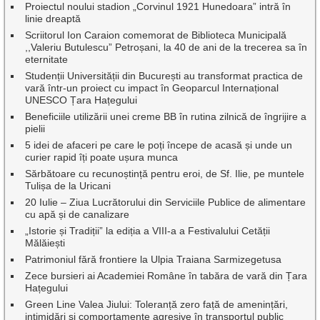
Proiectul noului stadion „Corvinul 1921 Hunedoara” intră în
linie dreaptă
Scriitorul Ion Caraion comemorat de Biblioteca Municipală
,,Valeriu Butulescu” Petroșani, la 40 de ani de la trecerea sa în
eternitate
Studenții Universității din București au transformat practica de
vară într-un proiect cu impact în Geoparcul Internațional
UNESCO Țara Hațegului
Beneficiile utilizării unei creme BB în rutina zilnică de îngrijire a
pielii
5 idei de afaceri pe care le poți începe de acasă și unde un
curier rapid îți poate ușura munca
Sărbătoare cu recunoștință pentru eroi, de Sf. Ilie, pe muntele
Tulișa de la Uricani
20 Iulie – Ziua Lucrătorului din Serviciile Publice de alimentare
cu apă și de canalizare
„Istorie și Tradiții” la ediția a VIII-a a Festivalului Cetății
Mălăiești
Patrimoniul fără frontiere la Ulpia Traiana Sarmizegetusa
Zece bursieri ai Academiei Române în tabăra de vară din Țara
Hațegului
Green Line Valea Jiului: Toleranță zero față de amenințări,
intimidări și comportamente agresive în transportul public