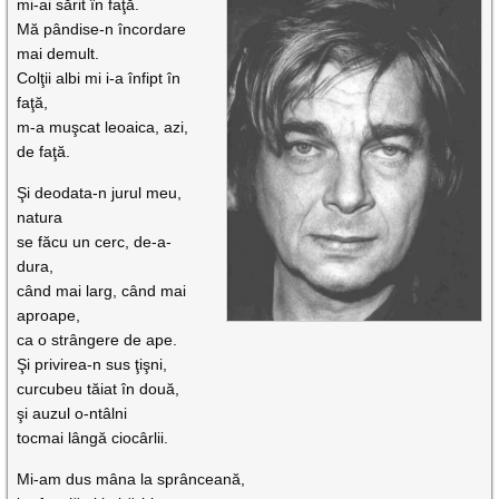
mi-ai sărit în faţă.
Mă pândise-n încordare
mai demult.
Colţii albi mi i-a înfipt în
faţă,
m-a muşcat leoaica, azi,
de faţă.
Şi deodata-n jurul meu,
natura
se făcu un cerc, de-a-
dura,
când mai larg, când mai
aproape,
ca o strângere de ape.
Şi privirea-n sus ţişni,
curcubeu tăiat în două,
şi auzul o-ntâlni
tocmai lângă ciocârlii.
Mi-am dus mâna la sprânceană,