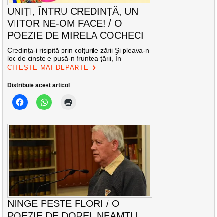
UNIȚI, ÎNTRU CREDINȚĂ, UN
VIITOR NE-OM FACE! / O
POEZIE DE MIRELA COCHECI
Credința-i risipită prin colțurile zării Și pleava-n
loc de cinste e pusă-n fruntea țării, În
CITEȘTE MAI DEPARTE
Distribuie acest articol
NINGE PESTE FLORI / O
POEZIE DE DOREL NEAMȚU