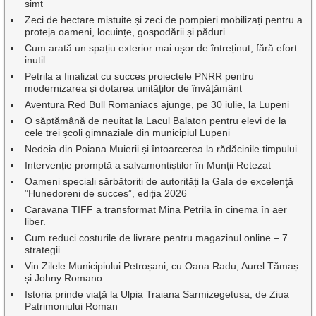
simț
Zeci de hectare mistuite și zeci de pompieri mobilizați pentru a
proteja oameni, locuințe, gospodării și păduri
Cum arată un spațiu exterior mai ușor de întreținut, fără efort
inutil
Petrila a finalizat cu succes proiectele PNRR pentru
modernizarea și dotarea unităților de învățământ
Aventura Red Bull Romaniacs ajunge, pe 30 iulie, la Lupeni
O săptămână de neuitat la Lacul Balaton pentru elevi de la
cele trei școli gimnaziale din municipiul Lupeni
Nedeia din Poiana Muierii și întoarcerea la rădăcinile timpului
Intervenție promptă a salvamontiștilor în Munții Retezat
Oameni speciali sărbătoriți de autorități la Gala de excelenţă
”Hunedoreni de succes”, ediția 2026
Caravana TIFF a transformat Mina Petrila în cinema în aer
liber.
Cum reduci costurile de livrare pentru magazinul online – 7
strategii
Vin Zilele Municipiului Petroșani, cu Oana Radu, Aurel Tămaș
și Johny Romano
Istoria prinde viață la Ulpia Traiana Sarmizegetusa, de Ziua
Patrimoniului Roman