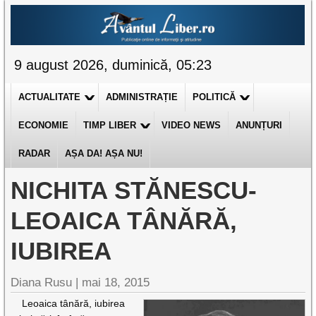
9 august 2026, duminică, 05:23
ACTUALITATE
ADMINISTRAȚIE
POLITICĂ
ECONOMIE
TIMP LIBER
VIDEO NEWS
ANUNȚURI
RADAR
AȘA DA! AȘA NU!
NICHITA STĂNESCU-
LEOAICA TÂNĂRĂ,
IUBIREA
Diana Rusu
|
mai 18, 2015
Leoaica tânără, iubirea