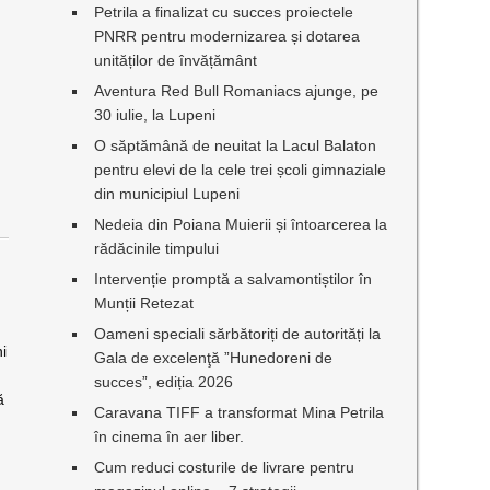
Petrila a finalizat cu succes proiectele
PNRR pentru modernizarea și dotarea
unităților de învățământ
Aventura Red Bull Romaniacs ajunge, pe
30 iulie, la Lupeni
O săptămână de neuitat la Lacul Balaton
pentru elevi de la cele trei școli gimnaziale
din municipiul Lupeni
Nedeia din Poiana Muierii și întoarcerea la
rădăcinile timpului
Intervenție promptă a salvamontiștilor în
Munții Retezat
Oameni speciali sărbătoriți de autorități la
ni
Gala de excelenţă ”Hunedoreni de
succes”, ediția 2026
ă
Caravana TIFF a transformat Mina Petrila
în cinema în aer liber.
Cum reduci costurile de livrare pentru