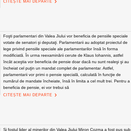
CITEȘTE MAI DEPARTE
Foşti parlamentari din Valea Jiului vor beneficia de pensiile speciale
votate de senatori şi deputaţi. Parlamentarii au adoptat proiectul de
lege privind pensiile speciale ale parlamentarilor însă în forma
modificiată. În urma reexaminării cerute de Klaus Iohannis, astfel
încât aceştia vor beneficia de pensie doar dacă nu sunt realeşi şi au
încheiat cel puţin un mandat complet de parlamentar. Astfel,
parlamentarii vor primi o pensie specială, calculată în funcţie de
numărul de mandate încheiate, însă în limita a cel mult trei. Pentru a
beneficia de pensie, ei vor trebui să
CITEȘTE MAI DEPARTE
Şi fostul lider al minerilor din Valea Jiului Miron Cozma a fost pus sub