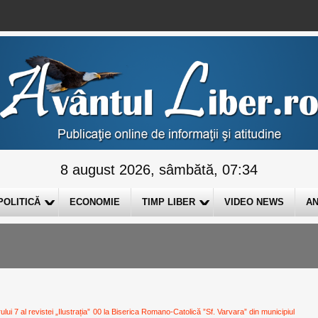
8 august 2026, sâmbătă, 07:34
POLITICĂ
ECONOMIE
TIMP LIBER
VIDEO NEWS
AN
i 7 al revistei „Ilustrația”
00 la Biserica Romano-Catolică ”Sf. Varvara” din municipiul