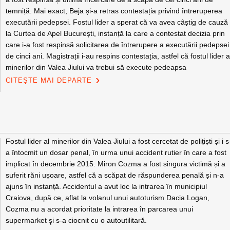
temniță. Mai exact, Beja și-a retras contestația privind întreruperea
executării pedepsei. Fostul lider a sperat că va avea câștig de cauză
la Curtea de Apel București, instanță la care a contestat decizia prin
care i-a fost respinsă solicitarea de întrerupere a executării pedepsei
de cinci ani. Magistrații i-au respins contestația, astfel că fostul lider a
minerilor din Valea Jiului va trebui să execute pedeapsa
CITEȘTE MAI DEPARTE
Fostul lider al minerilor din Valea Jiului a fost cercetat de polițiști și i s
a întocmit un dosar penal, în urma unui accident rutier în care a fost
implicat în decembrie 2015. Miron Cozma a fost singura victimă și a
suferit răni ușoare, astfel că a scăpat de răspunderea penală și n-a
ajuns în instanță. Accidentul a avut loc la intrarea în municipiul
Craiova, după ce, aflat la volanul unui autoturism Dacia Logan,
Cozma nu a acordat prioritate la intrarea în parcarea unui
supermarket şi s-a ciocnit cu o autoutilitară.