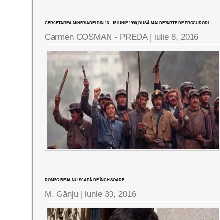
CERCETAREA MINERIADEI DIN 13 – 15 IUNIE 1990, DUSĂ MAI DEPARTE DE PROCURORI
Carmen COSMAN - PREDA |
iulie 8, 2016
ROMEO BEJA NU SCAPĂ DE ÎNCHISOARE
M. Gânju |
iunie 30, 2016