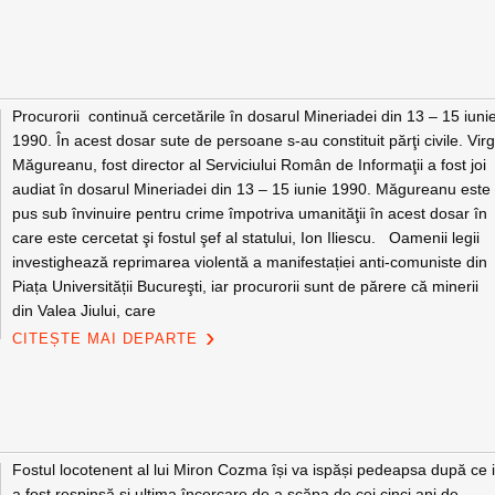
Procurorii continuă cercetările în dosarul Mineriadei din 13 – 15 iuni
1990. În acest dosar sute de persoane s-au constituit părţi civile. Virg
Măgureanu, fost director al Serviciului Român de Informaţii a fost joi
audiat în dosarul Mineriadei din 13 – 15 iunie 1990. Măgureanu este
pus sub învinuire pentru crime împotriva umanităţii în acest dosar în
care este cercetat şi fostul şef al statului, Ion Iliescu. Oamenii legii
investighează reprimarea violentă a manifestației anti-comuniste din
Piața Universității Bucureşti, iar procurorii sunt de părere că minerii
din Valea Jiului, care
CITEȘTE MAI DEPARTE
Fostul locotenent al lui Miron Cozma își va ispăși pedeapsa după ce i
a fost respinsă și ultima încercare de a scăpa de cei cinci ani de