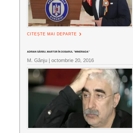
CITEȘTE MAI DEPARTE
ADRIAN SÂRBU, MARTOR ÎN DOSARUL ”MINERIADA”
M. Gânju |
octombrie 20, 2016