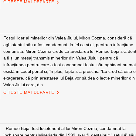
CITEȘTE MAI DEPARTE
Fostul lider al minerilor din Valea Jiului, Miron Cozma, consideră că
aghiotantul său a fost condamnat, la fel ca și el, pentru o infracțiune
comunistă. Miron Cozma crede că arestarea lui Romeo Beja s-a dori
a fi și un mesaj transmis minerilor din Valea Jiului, pentru că
infracțiunea pentru care a fost condamnat fostul său aghioant nu mai
există în codul penal și, în plus, fapta s-a prescris. ”Eu cred că este o
exagerare, că prin arestarea lui Beja vor să dea o lecție minerilor din
Valea Jiului care, din
CITEȘTE MAI DEPARTE
Romeo Beja, fost locotenent al lui Miron Cozma, condamnat la
închisoare pentru Mineriada din 1999, s-ar fi destăinuit ” șefului” său