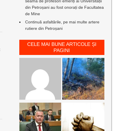
seamă de profesori emeriți ai Universității
din Petroșani au fost onorați de Facultatea
de Mine
Continuă asfaltările, pe mai multe artere
rutiere din Petroșani
CELE MAI BUNE ARTICOLE ȘI
t
PAGINI