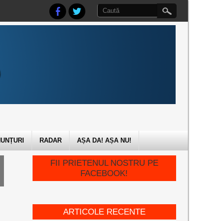
UNȚURI
RADAR
AȘA DA! AȘA NU!
FII PRIETENUL NOSTRU PE
FACEBOOK!
ARTICOLE RECENTE