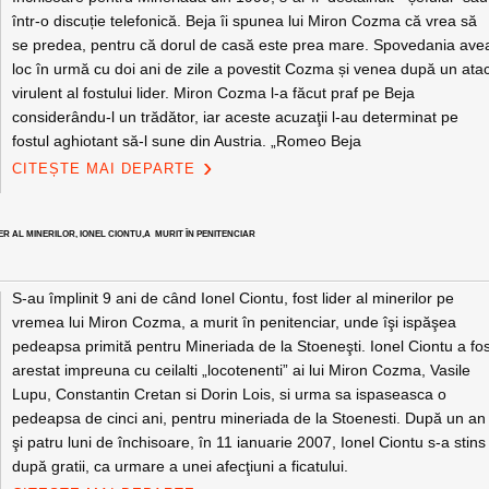
într-o discuție telefonică. Beja îi spunea lui Miron Cozma că vrea să
se predea, pentru că dorul de casă este prea mare. Spovedania ave
loc în urmă cu doi ani de zile a povestit Cozma și venea după un ata
virulent al fostului lider. Miron Cozma l-a făcut praf pe Beja
considerându-l un trădător, iar aceste acuzaţii l-au determinat pe
fostul aghiotant să-l sune din Austria. „Romeo Beja
CITEȘTE MAI DEPARTE
R AL MINERILOR, IONEL CIONTU,A MURIT ÎN PENITENCIAR
S-au împlinit 9 ani de când Ionel Ciontu, fost lider al minerilor pe
vremea lui Miron Cozma, a murit în penitenciar, unde îşi ispăşea
pedeapsa primită pentru Mineriada de la Stoeneşti. Ionel Ciontu a fo
arestat impreuna cu ceilalti „locotenenti” ai lui Miron Cozma, Vasile
Lupu, Constantin Cretan si Dorin Lois, si urma sa ispaseasca o
pedeapsa de cinci ani, pentru mineriada de la Stoenesti. După un an
şi patru luni de închisoare, în 11 ianuarie 2007, Ionel Ciontu s-a stins
după gratii, ca urmare a unei afecţiuni a ficatului.