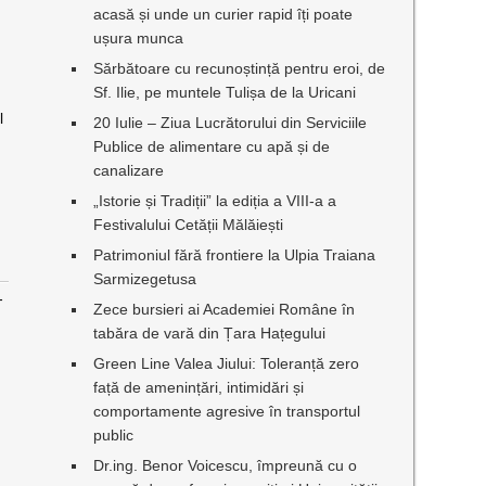
acasă și unde un curier rapid îți poate
ușura munca
Sărbătoare cu recunoștință pentru eroi, de
Sf. Ilie, pe muntele Tulișa de la Uricani
l
20 Iulie – Ziua Lucrătorului din Serviciile
Publice de alimentare cu apă și de
canalizare
„Istorie și Tradiții” la ediția a VIII-a a
Festivalului Cetății Mălăiești
Patrimoniul fără frontiere la Ulpia Traiana
Sarmizegetusa
-
Zece bursieri ai Academiei Române în
tabăra de vară din Țara Hațegului
Green Line Valea Jiului: Toleranță zero
față de amenințări, intimidări și
comportamente agresive în transportul
public
Dr.ing. Benor Voicescu, împreună cu o