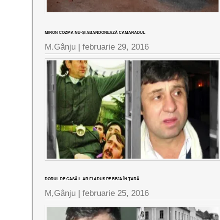
MIRON COZMA NU-ȘI ABANDONEAZĂ CAMARADUL
M.Gânju |
februarie 29, 2016
DORUL DE CASĂ L-AR FI ADUS PE BEJA ÎN ȚARĂ
M,Gânju |
februarie 25, 2016