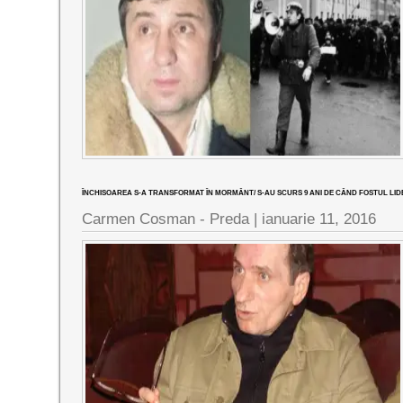
ÎNCHISOAREA S-A TRANSFORMAT ÎN MORMÂNT/ S-AU SCURS 9 ANI DE CÂND FOSTUL LIDE
Carmen Cosman - Preda |
ianuarie 11, 2016