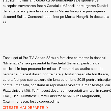
stabilite în ultimii ani, odată cu performanțele sale sportive de
excepție: traversarea înot a Canalului Mânecii, parcurgerea Dunării
de la izvoare și până la vărsarea în Marea Neagră și parcurgerea
distanței Sulina-Constantinopol, înot pe Marea Neagră. În declarația
sa
Fostul șef al Pro TV, Adrian Sârbu a fost citat ca martor în dosarul
”Mineriada” și s-a prezentat la Parchetul General, pentru a da
explicații în fața procurorilor militari. Procurorii au audiat sute de
persoane în acest dosar, printre care și fostul președinte Ion Iliescu,
care a fost pus sub acuzare din luna octombrie 2015 pentru infracțiu
contra umanității, constând în reprimarea violentă a manifestației din
Piața Universității. Tot în acest dosar sunt cercetați amiralul în rezerv
Emil „Cico” Dumitrescu, fostul director al SRI Virgil Măgureanu,
Cazimir Ionescu, fost vicepreședinte
CITEȘTE MAI DEPARTE