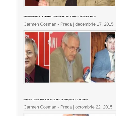
PENSIILE SPECIALE PENTRU PARLAMENTARI AJUNG ŞI ÎN VALEA JIULUI
Carmen Cosman - Preda |
decembrie 17, 2015
MIRON COZMA, PUS SUB ACUZARE. EL SUSŢINE CĂ E VICTIMĂ!
Carmen Cosman - Preda |
octombrie 22, 2015