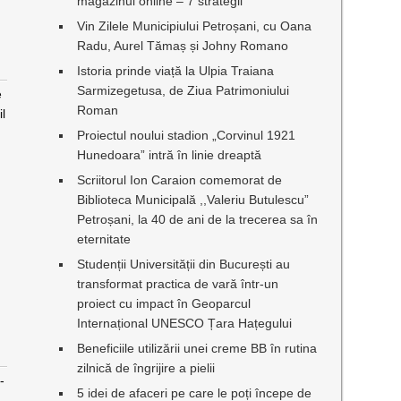
magazinul online – 7 strategii
Vin Zilele Municipiului Petroșani, cu Oana
Radu, Aurel Tămaș și Johny Romano
Istoria prinde viață la Ulpia Traiana
Sarmizegetusa, de Ziua Patrimoniului
e
Roman
il
Proiectul noului stadion „Corvinul 1921
Hunedoara” intră în linie dreaptă
Scriitorul Ion Caraion comemorat de
Biblioteca Municipală ,,Valeriu Butulescu”
Petroșani, la 40 de ani de la trecerea sa în
eternitate
Studenții Universității din București au
transformat practica de vară într-un
proiect cu impact în Geoparcul
Internațional UNESCO Țara Hațegului
Beneficiile utilizării unei creme BB în rutina
zilnică de îngrijire a pielii
-
5 idei de afaceri pe care le poți începe de