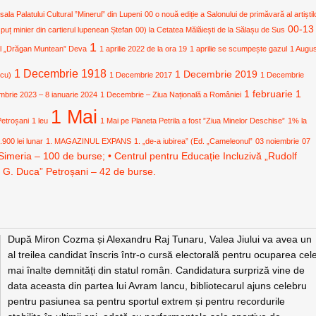
 sala Palatului Cultural ”Minerul” din Lupeni
00 o nouă ediție a Salonului de primăvară al artiștil
00-13
 puț minier din cartierul lupenean Ștefan
00) la Cetatea Mălăiești de la Sălașu de Sus
1
ural „Drăgan Muntean” Deva
1 aprilie 2022 de la ora 19
1 aprilie se scumpește gazul
1 Augu
1 Decembrie 1918
1 Decembrie 2019
icu)
1 Decembrie 2017
1 Decembrie
1 februarie
1
mbrie 2023 – 8 ianuarie 2024
1 Decembrie – Ziua Națională a României
1 Mai
Petroșani
1 leu
1 Mai pe Planeta Petrila a fost ”Ziua Minelor Deschise”
1% la
.900 lei lunar
1. MAGAZINUL EXPANS
1. „de-a iubirea” (Ed. „Cameleonul”
03 noiembrie
07
Simeria – 100 de burse; • Centrul pentru Educație Incluzivă „Rudolf
. G. Duca” Petroșani – 42 de burse.
După Miron Cozma și Alexandru Raj Tunaru, Valea Jiului va avea un
al treilea candidat înscris într-o cursă electorală pentru ocuparea cele
mai înalte demnități din statul român. Candidatura surpriză vine de
data aceasta din partea lui Avram Iancu, bibliotecarul ajuns celebru
pentru pasiunea sa pentru sportul extrem și pentru recordurile