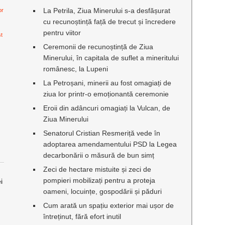
La Petrila, Ziua Minerului s-a desfășurat
or
cu recunoștință față de trecut și încredere
pentru viitor
st
Ceremonii de recunoștință de Ziua
Minerului, în capitala de suflet a mineritului
românesc, la Lupeni
La Petroșani, minerii au fost omagiați de
ziua lor printr-o emoționantă ceremonie
Eroii din adâncuri omagiați la Vulcan, de
Ziua Minerului
Senatorul Cristian Resmeriță vede în
adoptarea amendamentului PSD la Legea
decarbonării o măsură de bun simț
Zeci de hectare mistuite și zeci de
pompieri mobilizați pentru a proteja
i
oameni, locuințe, gospodării și păduri
Cum arată un spațiu exterior mai ușor de
întreținut, fără efort inutil