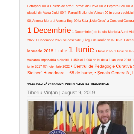
Petroșani
00 la Galeria de artă ”Forma” din Deva
00 la Peștera Bolii
00 la
plastici din Valea Jiului
00 în Parcul Eroilor din Vulcan
00 în zona vechiului
00; Antonia Morarul Alecsia Ilieș
00 la Sala „Liviu Oros” a Centrului Cult
1 Decembrie
1 Decembrie ( de la Iuliu Maniu la Aurel Vla
2022
1 Decembrie 2022 se deschide „Târgul de iarnă” de la Deva
1 dece
1 Iunie
1 iulie
ianuarie 2018
1 Iunie 2025
1 Iunie de la 
valoarea impozabila a cladirii.
1.450 lei
1.900 de lei de la 1 ianuarie 2018
1
• Centrul de Pedagogie Curativă 
iunie 2017
07 noiembrie 2022
Steiner” Hunedoara – 68 de burse; • Școala Generală „I
VALEA JIULUI DĂ UN CANDIDAT PENTRU ALEGERILE PREZIDENȚIALE
Tiberiu Vințan |
august 9, 2019