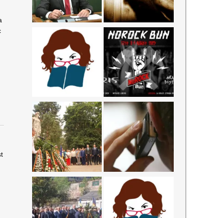
a
c
st