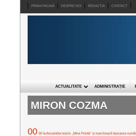
PRIMA PAGINĂ
DESPRE NOI
REDACTIA
CONTACT
ACTUALITATE
ADMINISTRAȚIE
MIRON COZMA
00
00 la Ansamblul istoric „Mina Petrila” și marchează lansarea numărulu