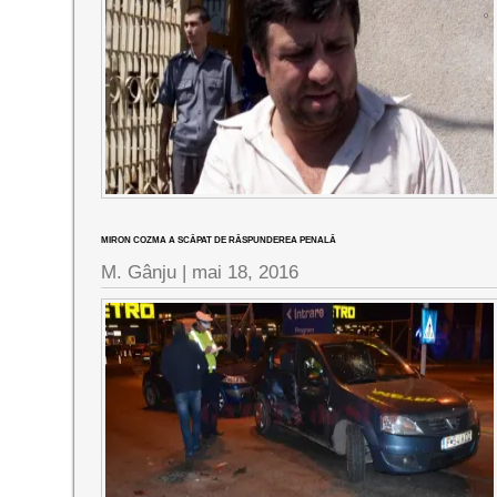
MIRON COZMA A SCĂPAT DE RĂSPUNDEREA PENALĂ
M. Gânju |
mai 18, 2016