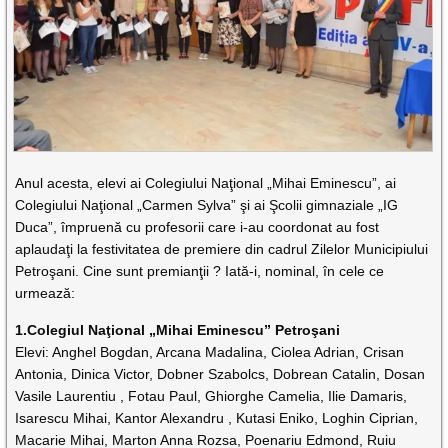
Anul acesta, elevi ai Colegiului Naţional „Mihai Eminescu”, ai
Colegiului Naţional „Carmen Sylva” şi ai Şcolii gimnaziale „IG
Duca”, împruenă cu profesorii care i-au coordonat au fost
aplaudaţi la festivitatea de premiere din cadrul Zilelor Municipiului
Petroşani. Cine sunt premianţii ? Iată-i, nominal, în cele ce
urmează:
1.Colegiul Naţional „Mihai Eminescu” Petroşani
Elevi: Anghel Bogdan, Arcana Madalina, Ciolea Adrian, Crisan
Antonia, Dinica Victor, Dobner Szabolcs, Dobrean Catalin, Dosan
Vasile Laurentiu , Fotau Paul, Ghiorghe Camelia, Ilie Damaris,
Isarescu Mihai, Kantor Alexandru , Kutasi Eniko, Loghin Ciprian,
Macarie Mihai, Marton Anna Rozsa, Poenariu Edmond, Ruiu