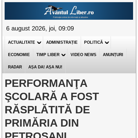
6 august 2026, joi, 09:09
ACTUALITATE
ADMINISTRAȚIE
POLITICĂ
ECONOMIE
TIMP LIBER
VIDEO NEWS
ANUNȚURI
RADAR
AȘA DA! AȘA NU!
PERFORMANŢA
ŞCOLARĂ A FOST
RĂSPLĂTITĂ DE
PRIMĂRIA DIN
PETROŞANI