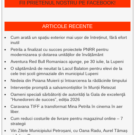
FII PRIETENUL NOSTRU PE FACEBOOK!
ARTICOLE RECENTE
Cum arată un spațiu exterior mai ușor de întreținut, fără efort
inutil
Petrila a finalizat cu succes proiectele PNRR pentru
modernizarea și dotarea unităților de învățământ
Aventura Red Bull Romaniacs ajunge, pe 30 iulie, la Lupeni
O săptămână de neuitat la Lacul Balaton pentru elevi de la
cele trei școli gimnaziale din municipiul Lupeni
Nedeia din Poiana Muierii și întoarcerea la rădăcinile timpului
Intervenție promptă a salvamontiștilor în Munții Retezat
Oameni speciali sărbătoriți de autorități la Gala de excelenţă
”Hunedoreni de succes”, ediția 2026
Caravana TIFF a transformat Mina Petrila în cinema în aer
liber.
Cum reduci costurile de livrare pentru magazinul online – 7
strategii
Vin Zilele Municipiului Petroșani, cu Oana Radu, Aurel Tămaș