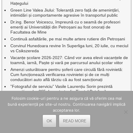
Hațegului
Green Line Valea Jiului: Toleranță zero față de amenințări,
intimidări și comportamente agresive în transportul public
Dr.ing. Benor Voicescu, împreună cu o seamă de profesori
emeriți ai Universității din Petroșani au fost onorați de
Facultatea de Mine
Continuă asfaltările, pe mai multe artere rutiere din Petroșani
Corvinul Hunedoara revine în Superliga luni, 20 iulie, cu meciul
vs Csikszereda
Vacanțe școlare 2026-2027: Când vor avea elevii vacanțele de
toamnă, iarnă, Paște și vară pe parcursul anului școlar viitor
Amenzi usturătoare pentru șoferii care circulă fără rovinietă:
Cum funcționează verificarea rovinietei și de ce mulți
conducători auto află târziu că au fost sancționați
”Fotograful de serviciu” Vasile Laurențiu Sorin prezintă
expoziția celor 365 de portrete din Ținutul Petrilenilor
Folosim cookie-uri pentru a ne asigura că vă oferim cea mai
Luni, 20 iulie 2026 momârlanii își dau întâlnire la Nedeia și
Hramul Schitului Sfântul Ilie din Poiana Muierii
bună experiență pe site-ul nostru. Continuarea navigării implică
acceptarea lor.
Premii oferite de Rotary Club pentru absolvenții de 10 ai
Bacalaureatului din județul Hunedoara
OK
READ MORE
CELE MAI BUNE ARTICOLE ȘI PAGINI