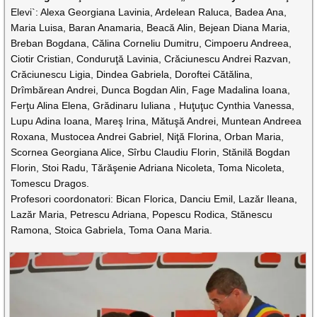
Elevi`: Alexa Georgiana Lavinia, Ardelean Raluca, Badea Ana,
Maria Luisa, Baran Anamaria, Beacă Alin, Bejean Diana Maria,
Breban Bogdana, Călina Corneliu Dumitru, Cimpoeru Andreea,
Ciotir Cristian, Conduruţă Lavinia, Crăciunescu Andrei Razvan,
Crăciunescu Ligia, Dindea Gabriela, Doroftei Cătălina,
Drîmbărean Andrei, Dunca Bogdan Alin, Fage Madalina Ioana,
Ferţu Alina Elena, Grădinaru Iuliana , Huţuţuc Cynthia Vanessa,
Lupu Adina Ioana, Mareş Irina, Mătuşă Andrei, Muntean Andreea
Roxana, Mustocea Andrei Gabriel, Niţă Florina, Orban Maria,
Scornea Georgiana Alice, Sîrbu Claudiu Florin, Stănilă Bogdan
Florin, Stoi Radu, Tărăşenie Adriana Nicoleta, Toma Nicoleta,
Tomescu Dragos.
Profesori coordonatori: Bican Florica, Danciu Emil, Lazăr Ileana,
Lazăr Maria, Petrescu Adriana, Popescu Rodica, Stănescu
Ramona, Stoica Gabriela, Toma Oana Maria.