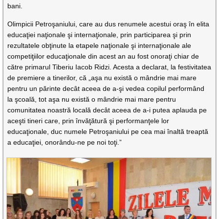
bani.
Olimpicii Petroşaniului, care au dus renumele acestui oraş în elita
educaţiei naţionale şi internaţionale, prin participarea şi prin
rezultatele obţinute la etapele naţionale şi internaţionale ale
competiţiilor educaţionale din acest an au fost onoraţi chiar de
către primarul Tiberiu Iacob Ridzi. Acesta a declarat, la festivitatea
de premiere a tinerilor, că „aşa nu există o mândrie mai mare
pentru un părinte decât aceea de a-şi vedea copilul performând
la şcoală, tot aşa nu există o mândrie mai mare pentru
comunitatea noastră locală decât aceea de a-i putea aplauda pe
aceşti tineri care, prin învăţătură şi performanţele lor
educaţionale, duc numele Petroşaniului pe cea mai înaltă treaptă
a educaţiei, onorându-ne pe noi toţi.”