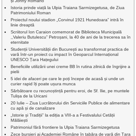
și Johny Romano
Istoria prinde viață la Ulpia Traiana Sarmizegetusa, de Ziua
Patrimoniului Roman
Proiectul noului stadion „Corvinul 1921 Hunedoara” intră în
linie dreaptă
Scriitorul Ion Caraion comemorat de Biblioteca Municipală
,,Valeriu Butulescu” Petroșani, la 40 de ani de la trecerea sa în
eternitate
Studenții Universității din București au transformat practica de
vară într-un proiect cu impact în Geoparcul Internațional
UNESCO Țara Hațegului
Beneficiile utilizării unei creme BB în rutina zilnică de îngrijire a
pielii
5 idei de afaceri pe care le poți începe de acasă și unde un
curier rapid îți poate ușura munca
Sărbătoare cu recunoștință pentru eroi, de Sf. Ilie, pe muntele
Tulișa de la Uricani
20 Iulie – Ziua Lucrătorului din Serviciile Publice de alimentare
cu apă și de canalizare
„Istorie și Tradiții” la ediția a VIII-a a Festivalului Cetății
Mălăiești
Patrimoniul fără frontiere la Ulpia Traiana Sarmizegetusa
Zece bursieri ai Academiei Române în tabăra de vară din Țara