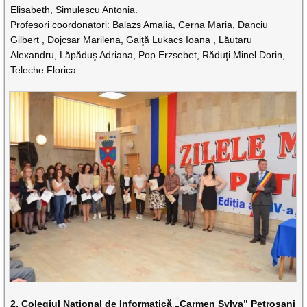
Elisabeth, Simulescu Antonia.
Profesori coordonatori: Balazs Amalia, Cerna Maria, Danciu
Gilbert , Dojcsar Marilena, Gaiţă Lukacs Ioana , Lăutaru
Alexandru, Lăpăduş Adriana, Pop Erzsebet, Răduţi Minel Dorin,
Teleche Florica.
2. Colegiul Naţional de Informatică „Carmen Sylva” Petroşani