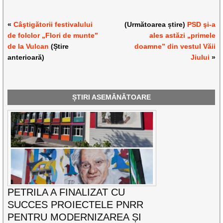
«
Câştigătorii festivalului
(Următoarea știre)
PSD şi-a
de folclor „Flori de munte”
ales astăzi „primele
de la Vulcan
(Știre
doamne” din vestul Văii
anterioară)
Jiului
»
ȘTIRI ASEMĂNĂTOARE
PETRILA A FINALIZAT CU
SUCCES PROIECTELE PNRR
PENTRU MODERNIZAREA ȘI