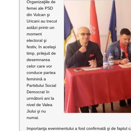
Organizaţiile de
femei ale PSD
din Vulcan şi
Uricani au trecut
astăzi printr-un
moment
electoral şi
festiv, în acelaşi
timp, prilejuit de
desemnarea
celor care vor
conduce partea
feminină a
Partidului Social
Democrat în
următorii ani la
nivel de Valea
Jiului şi nu
numai.
Importanţa evenimentului a fost confirmată şi de faptul c