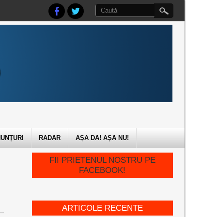
UNȚURI
RADAR
AȘA DA! AȘA NU!
FII PRIETENUL NOSTRU PE
FACEBOOK!
ARTICOLE RECENTE