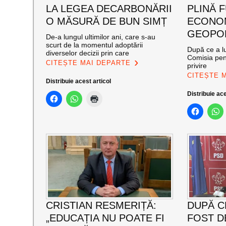
LA LEGEA DECARBONĂRII
PLINĂ 
O MĂSURĂ DE BUN SIMȚ
ECONOM
GEOPOL
De-a lungul ultimilor ani, care s-au
scurt de la momentul adoptării
După ce a lu
diverselor decizii prin care
Comisia pen
CITEȘTE MAI DEPARTE
privire
CITEȘTE 
Distribuie acest articol
Distribuie ace
CRISTIAN RESMERIȚĂ:
DUPĂ C
„EDUCAȚIA NU POATE FI
FOST D