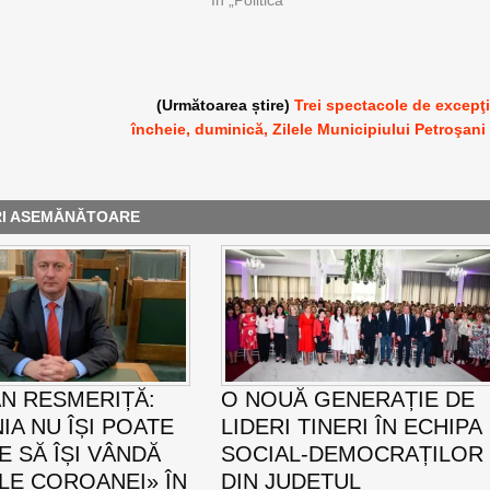
(Următoarea știre)
Trei spectacole de excepţ
încheie, duminică, Zilele Municipiului Petroşani
RI ASEMĂNĂTOARE
AN RESMERIȚĂ:
O NOUĂ GENERAȚIE DE
IA NU ÎȘI POATE
LIDERI TINERI ÎN ECHIPA
E SĂ ÎȘI VÂNDĂ
SOCIAL-DEMOCRAȚILOR
LE COROANEI» ÎN
DIN JUDEȚUL