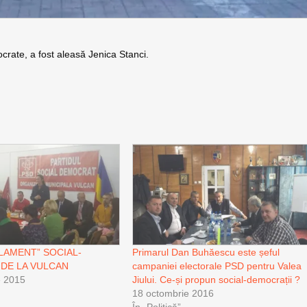
ocrate, a fost aleasă Jenica Stanci.
LAMENT” SOCIAL-
Primarul Dan Buhăescu este șeful
DE LA VULCAN
campaniei electorale PSD pentru Valea
e 2015
Jiului. Ce-și propun social-democrații ?
18 octombrie 2016
În „Politică”