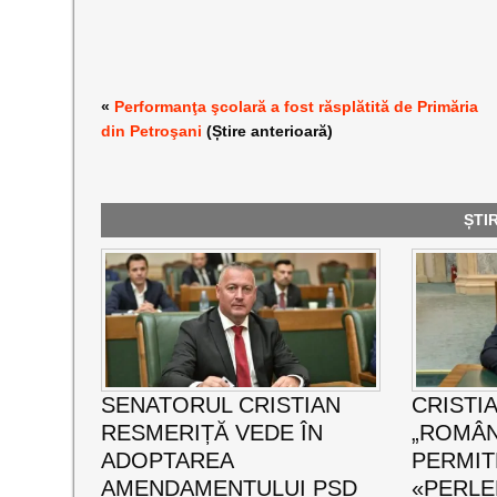
«
Performanţa şcolară a fost răsplătită de Primăria
din Petroşani
(Știre anterioară)
ȘTI
SENATORUL CRISTIAN
CRISTI
RESMERIȚĂ VEDE ÎN
„ROMÂN
ADOPTAREA
PERMIT
AMENDAMENTULUI PSD
«PERLE