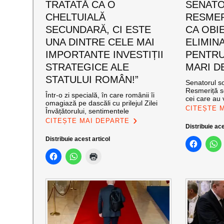
TRATATĂ CA O
SENATO
CHELTUIALĂ
RESMERI
SECUNDARĂ, CI ESTE
CA OBIE
UNA DINTRE CELE MAI
ELIMIN
IMPORTANTE INVESTIȚII
PENTRU
STRATEGICE ALE
MARI DE
STATULUI ROMÂN!”
Senatorul so
Resmeriță s
Într-o zi specială, în care românii îi
cei care au v
omagiază pe dascăli cu prilejul Zilei
CITEȘTE 
Învățătorului, sentimentele
CITEȘTE MAI DEPARTE
Distribuie ace
Distribuie acest articol