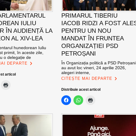
ARLAMENTARUL
PRIMARUL TIBERIU
REAN IULIU
IACOB RIDZI A FOST ALE
R ÎN AUDIENȚĂ LA
PENTRU UN NOU
ON AL XIV-LEA
MANDAT ÎN FRUNTEA
ORGANIZAȚIEI PSD
ntarul hunedorean Iuliu
t primit, în aceste zile,
PETROȘANI
u o delegație de
În Organizația politică a PSD Petroșani
MAI DEPARTE
au avut loc vineri, 24 aprilie 2026,
alegeri interne,
st articol
CITEȘTE MAI DEPARTE
Distribuie acest articol