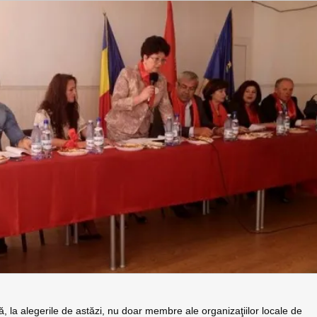
ă, la alegerile de astăzi, nu doar membre ale organizaţiilor locale de