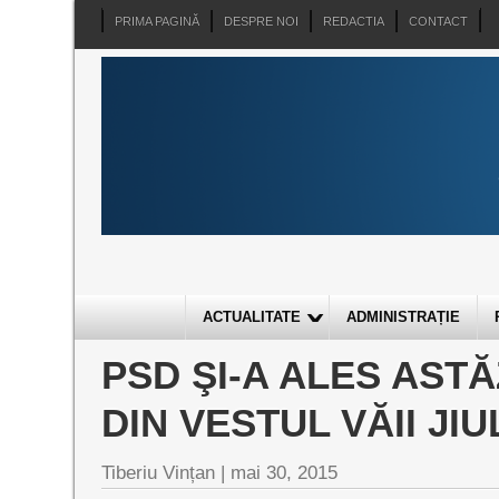
PRIMA PAGINĂ
DESPRE NOI
REDACTIA
CONTACT
ACTUALITATE
ADMINISTRAȚIE
PSD ŞI-A ALES AST
DIN VESTUL VĂII JIU
Tiberiu Vințan
|
mai 30, 2015