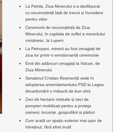
La Petrila, Ziua Minerului s-a desfășurat
cu recunoștință față de trecut și încredere
pentru viitor
Ceremonii de recunoștință de Ziua
Minerului, în capitala de suflet a mineritului
românesc, la Lupeni
La Petroșani, minerii au fost omagiați de
ziua lor printr-o emoționantă ceremonie
Eroii din adâncuri omagiați la Vulcan, de
Ziua Minerului
Senatorul Cristian Resmeriță vede în
adoptarea amendamentului PSD la Legea
decarbonării o măsură de bun simț
Zeci de hectare mistuite și zeci de
pompieri mobilizați pentru a proteja
oameni, locuințe, gospodării și păduri
Cum arată un spațiu exterior mai ușor de
întreținut, fără efort inutil