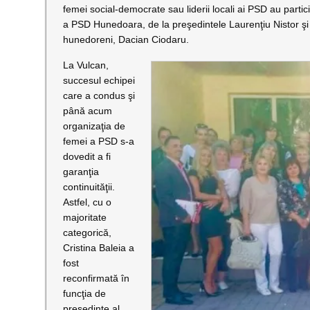
femei social-democrate sau liderii locali ai PSD au particip
a PSD Hunedoara, de la preşedintele Laurenţiu Nistor şi p
hunedoreni, Dacian Ciodaru.
La Vulcan,
succesul echipei
care a condus şi
până acum
organizaţia de
femei a PSD s-a
dovedit a fi
garanţia
continuităţii.
Astfel, cu o
majoritate
categorică,
Cristina Baleia a
fost
reconfirmată în
funcţia de
preşedinte al