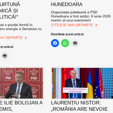
FURTUNĂ
HUNEDOARA
ICĂ ȘI
Organziația județeană a PSD
ITICĂ!”
Hunedoara a fost astăzi, 6 iunie 2026
martor al unui eveniment
at o poziție fermă în
CITEȘTE MAI DEPARTE
tru energie a Senatului cu
Distribuie acest articol
MAI DEPARTE
st articol
E ILIE BOLOJAN A
LAURENȚIU NISTOR:
EMIS,
„ROMÂNIA ARE NEVOIE