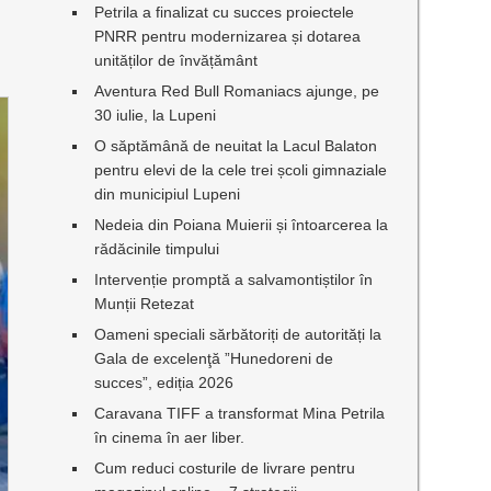
Petrila a finalizat cu succes proiectele
PNRR pentru modernizarea și dotarea
unităților de învățământ
Aventura Red Bull Romaniacs ajunge, pe
30 iulie, la Lupeni
O săptămână de neuitat la Lacul Balaton
pentru elevi de la cele trei școli gimnaziale
din municipiul Lupeni
Nedeia din Poiana Muierii și întoarcerea la
rădăcinile timpului
Intervenție promptă a salvamontiștilor în
Munții Retezat
Oameni speciali sărbătoriți de autorități la
Gala de excelenţă ”Hunedoreni de
succes”, ediția 2026
Caravana TIFF a transformat Mina Petrila
în cinema în aer liber.
Cum reduci costurile de livrare pentru