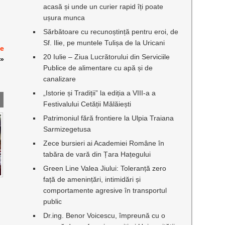
acasă și unde un curier rapid îți poate
ușura munca
Sărbătoare cu recunoștință pentru eroi, de
Sf. Ilie, pe muntele Tulișa de la Uricani
ie
20 Iulie – Ziua Lucrătorului din Serviciile
»
Publice de alimentare cu apă și de
canalizare
„Istorie și Tradiții” la ediția a VIII-a a
Festivalului Cetății Mălăiești
Patrimoniul fără frontiere la Ulpia Traiana
Sarmizegetusa
Zece bursieri ai Academiei Române în
tabăra de vară din Țara Hațegului
Green Line Valea Jiului: Toleranță zero
față de amenințări, intimidări și
comportamente agresive în transportul
public
Dr.ing. Benor Voicescu, împreună cu o