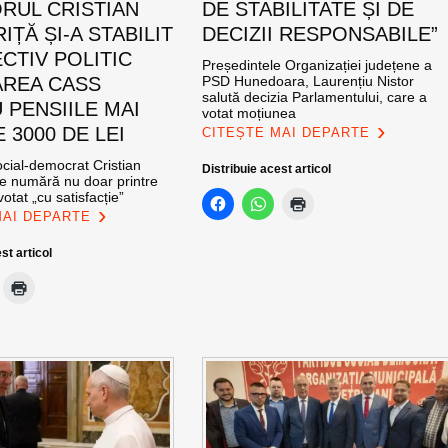
RUL CRISTIAN
DE STABILITATE ȘI DE
ȚĂ ȘI-A STABILIT
DECIZII RESPONSABILE”
CTIV POLITIC
Președintele Organizației județene a
AREA CASS
PSD Hunedoara, Laurențiu Nistor
salută decizia Parlamentului, care a
 PENSIILE MAI
votat moțiunea
 3000 DE LEI
CITEȘTE MAI DEPARTE
cial-democrat Cristian
Distribuie acest articol
e numără nu doar printre
otat „cu satisfacție”
MAI DEPARTE
st articol