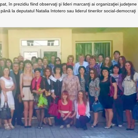
at, în prezidiu fiind observaţi şi lideri marcanţi ai organizaţiei judeţene
ână la deputatul Natalia Intotero sau liderul tinerilor social-democraţi