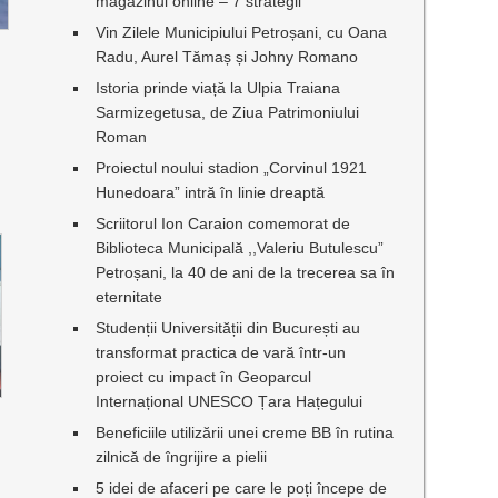
magazinul online – 7 strategii
Vin Zilele Municipiului Petroșani, cu Oana
Radu, Aurel Tămaș și Johny Romano
Istoria prinde viață la Ulpia Traiana
Sarmizegetusa, de Ziua Patrimoniului
Roman
Proiectul noului stadion „Corvinul 1921
Hunedoara” intră în linie dreaptă
Scriitorul Ion Caraion comemorat de
Biblioteca Municipală ,,Valeriu Butulescu”
Petroșani, la 40 de ani de la trecerea sa în
eternitate
Studenții Universității din București au
transformat practica de vară într-un
proiect cu impact în Geoparcul
Internațional UNESCO Țara Hațegului
Beneficiile utilizării unei creme BB în rutina
zilnică de îngrijire a pielii
5 idei de afaceri pe care le poți începe de