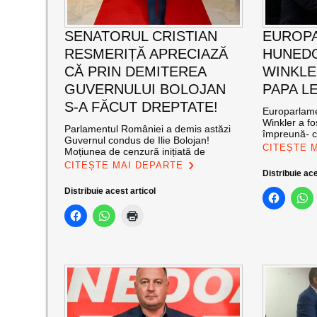
SENATORUL CRISTIAN
EUROP
RESMERIȚĂ APRECIAZĂ
HUNEDO
CĂ PRIN DEMITEREA
WINKLE
GUVERNULUI BOLOJAN
PAPA LE
S-A FĂCUT DREPTATE!
Europarlame
Winkler a fos
Parlamentul României a demis astăzi
împreună- c
Guvernul condus de Ilie Bolojan!
CITEȘTE 
Moțiunea de cenzură inițiată de
CITEȘTE MAI DEPARTE
Distribuie ace
Distribuie acest articol