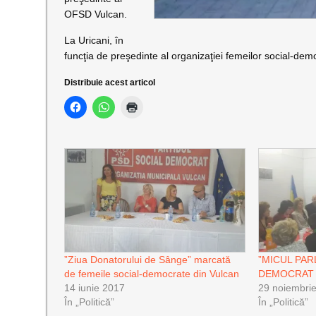
OFSD Vulcan.
La Uricani, în
funcţia de preşedinte al organizaţiei femeilor social-dem
Distribuie acest articol
”Ziua Donatorului de Sânge” marcată
”MICUL PAR
de femeile social-democrate din Vulcan
DEMOCRAT 
14 iunie 2017
29 noiembri
În „Politică”
În „Politică”