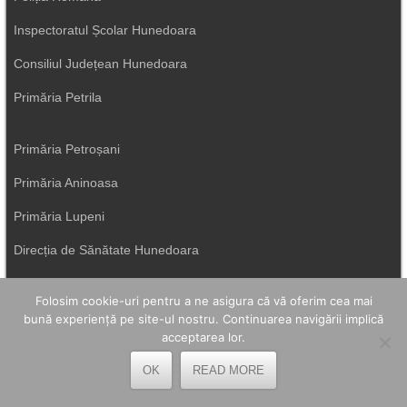
Inspectoratul Școlar Hunedoara
Consiliul Județean Hunedoara
Primăria Petrila
Primăria Petroșani
Primăria Aninoasa
Primăria Lupeni
Direcția de Sănătate Hunedoara
Primăria Uricani
Folosim cookie-uri pentru a ne asigura că vă oferim cea mai
ISU Hunedoara
bună experiență pe site-ul nostru. Continuarea navigării implică
acceptarea lor.
Primăria Vulcan
OK
READ MORE