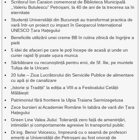
Scriitorul Ion Caraion comemorat de Biblioteca Municipală
,,Valeriu Butulescu” Petroșani, la 40 de ani de la trecerea sa în
eternitate
Studenții Universității din București au transformat practica de
vară într-un proiect cu impact în Geoparcul Internațional
UNESCO Țara Hațegului
Beneficiile utilizării unei creme BB în rutina zilnică de îngrijire a
pielii
5 idei de afaceri pe care le poți începe de acasă și unde un
curier rapid îți poate ușura munca
Sărbătoare cu recunoștință pentru eroi, de Sf. Ilie, pe muntele
Tulișa de la Uricani
20 Iulie – Ziua Lucrătorului din Serviciile Publice de alimentare
cu apă și de canalizare
„Istorie și Tradiții” la ediția a VIII-a a Festivalului Cetății
Mălăiești
Patrimoniul fără frontiere la Ulpia Traiana Sarmizegetusa
Zece bursieri ai Academiei Române în tabăra de vară din Țara
Hațegului
Green Line Valea Jiului: Toleranță zero față de amenințări,
intimidări și comportamente agresive în transportul public
Dr.ing. Benor Voicescu, împreună cu o seamă de profesori
emeriți ai Universității din Petroșani au fost onorați de