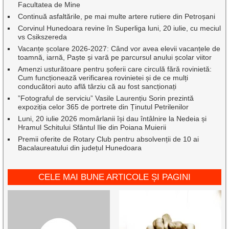
Facultatea de Mine
Continuă asfaltările, pe mai multe artere rutiere din Petroșani
Corvinul Hunedoara revine în Superliga luni, 20 iulie, cu meciul
vs Csikszereda
Vacanțe școlare 2026-2027: Când vor avea elevii vacanțele de
toamnă, iarnă, Paște și vară pe parcursul anului școlar viitor
Amenzi usturătoare pentru șoferii care circulă fără rovinietă:
Cum funcționează verificarea rovinietei și de ce mulți
conducători auto află târziu că au fost sancționați
”Fotograful de serviciu” Vasile Laurențiu Sorin prezintă
expoziția celor 365 de portrete din Ținutul Petrilenilor
Luni, 20 iulie 2026 momârlanii își dau întâlnire la Nedeia și
Hramul Schitului Sfântul Ilie din Poiana Muierii
Premii oferite de Rotary Club pentru absolvenții de 10 ai
Bacalaureatului din județul Hunedoara
CELE MAI BUNE ARTICOLE ȘI PAGINI