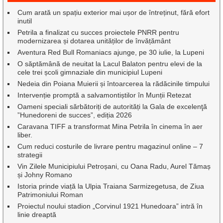
Cum arată un spațiu exterior mai ușor de întreținut, fără efort
inutil
Petrila a finalizat cu succes proiectele PNRR pentru
modernizarea și dotarea unităților de învățământ
Aventura Red Bull Romaniacs ajunge, pe 30 iulie, la Lupeni
O săptămână de neuitat la Lacul Balaton pentru elevi de la
cele trei școli gimnaziale din municipiul Lupeni
Nedeia din Poiana Muierii și întoarcerea la rădăcinile timpului
Intervenție promptă a salvamontiștilor în Munții Retezat
Oameni speciali sărbătoriți de autorități la Gala de excelenţă
”Hunedoreni de succes”, ediția 2026
Caravana TIFF a transformat Mina Petrila în cinema în aer
liber.
Cum reduci costurile de livrare pentru magazinul online – 7
strategii
Vin Zilele Municipiului Petroșani, cu Oana Radu, Aurel Tămaș
și Johny Romano
Istoria prinde viață la Ulpia Traiana Sarmizegetusa, de Ziua
Patrimoniului Roman
Proiectul noului stadion „Corvinul 1921 Hunedoara” intră în
linie dreaptă