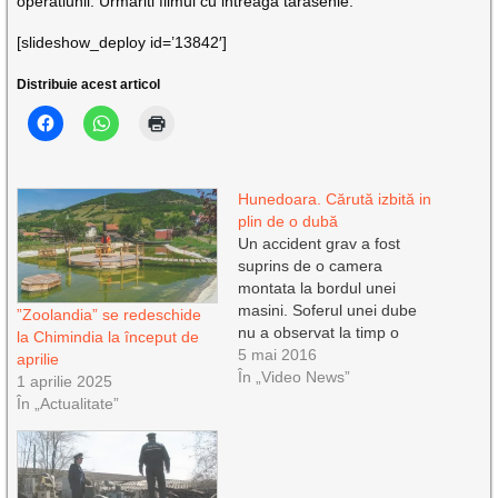
operatiunii. Urmariti filmul cu intreaga tarasenie.
[slideshow_deploy id=’13842′]
Distribuie acest articol
Hunedoara. Cărută izbită in
plin de o dubă
Un accident grav a fost
suprins de o camera
montata la bordul unei
masini. Soferul unei dube
”Zoolandia” se redeschide
nu a observat la timp o
la Chimindia la început de
caruta stationata pe
5 mai 2016
aprilie
marginea unui drum din
În „Video News”
1 aprilie 2025
Hunedoara si a izbit in plin
În „Actualitate”
atelajul, relatează
stirileprotv.ro. Dupa impact,
soferul dubei a iesit speriat
din masina ca sa…