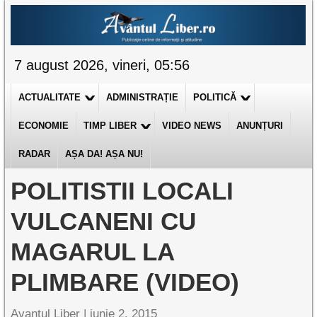
7 august 2026, vineri, 05:56
ACTUALITATE
ADMINISTRAȚIE
POLITICĂ
ECONOMIE
TIMP LIBER
VIDEO NEWS
ANUNȚURI
RADAR
AȘA DA! AȘA NU!
POLITISTII LOCALI
VULCANENI CU
MAGARUL LA
PLIMBARE (VIDEO)
Avantul Liber |
iunie 2, 2015