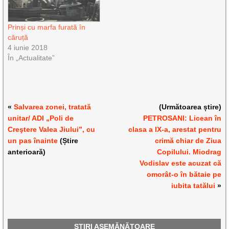
Prinși cu marfa furată în
căruță
4 iunie 2018
În „Actualitate”
«
Salvarea zonei, tratată
(Următoarea știre)
unitar/ ADI „Poli de
PETROSANI: Licean în
Creştere Valea Jiului”, cu
clasa a IX-a, arestat pentru
un pas înainte
(Știre
crimă chiar de Ziua
anterioară)
Copilului. Miodrag
Vodislav este acuzat că
omorât-o în bătaie pe
iubita tatălui
»
ȘTIRI ASEMĂNĂTOARE