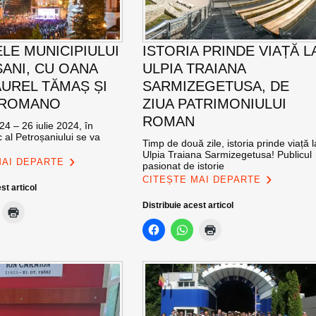
ELE MUNICIPIULUI
ISTORIA PRINDE VIAȚĂ L
ANI, CU OANA
ULPIA TRAIANA
AUREL TĂMAȘ ȘI
SARMIZEGETUSA, DE
 ROMANO
ZIUA PATRIMONIULUI
ROMAN
24 – 26 iulie 2024, în
c al Petroșaniului se va
Timp de două zile, istoria prinde viață l
Ulpia Traiana Sarmizegetusa! Publicul
MAI DEPARTE
pasionat de istorie
CITEȘTE MAI DEPARTE
st articol
Distribuie acest articol