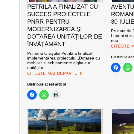
PETRILA A FINALIZAT CU
AVENTU
SUCCES PROIECTELE
ROMANI
PNRR PENTRU
30 IULI
MODERNIZAREA ȘI
Pe data de 3
DOTAREA UNITĂȚILOR DE
Lupeni și zo
nou
ÎNVĂȚĂMÂNT
CITEȘTE 
Primăria Orașului Petrila a finalizat
Distribuie ace
implementarea proiectului „Dotarea cu
mobilier și echipamente digitale a
unităților
CITEȘTE MAI DEPARTE
Distribuie acest articol