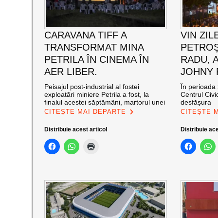
CARAVANA TIFF A
VIN ZIL
TRANSFORMAT MINA
PETROȘ
PETRILA ÎN CINEMA ÎN
RADU, 
AER LIBER.
JOHNY
Peisajul post-industrial al fostei
În perioada 
exploatări miniere Petrila a fost, la
Centrul Civi
finalul acestei săptămâni, martorul unei
desfășura
CITEȘTE MAI DEPARTE
CITEȘTE 
Distribuie acest articol
Distribuie ace