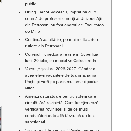
public
Dr.ing. Benor Voicescu, împreună cu o
seamă de profesori emeriți ai Universității
din Petroșani au fost onorați de Facultatea
de Mine
Continuă asfaltările, pe mai multe artere
rutiere din Petroșani
Corvinul Hunedoara revine în Superliga
luni, 20 iulie, cu meciul vs Csikszereda
Vacanțe școlare 2026-2027: Când vor
avea elevii vacanțele de toamnă, iarnă,
Paște și vară pe parcursul anului școlar
viitor
Amenzi usturătoare pentru șoferii care
circulă fără rovinietă: Cum funcționează
verificarea rovinietei și de ce mulți
conducători auto află târziu că au fost
sancționați
”Fotograful de serviciu” Vasile Laurențiu