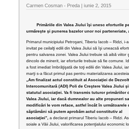
Carmen Cosman - Preda |
iunie 2, 2015
Primăriile din Valea Jiului îşi unesc eforturile pen
urmăreşte şi punerea bazelor unor noi parteneriate, aş
Primarul municipiului Petroşani, Tiberiu Iacob – Ridzi, i-a
invitat pe ceilalţi edili din Valea Jiului să îşi uneacsă efort
pentru salvarea zonei. Valea Jiului trebuie să aibă viitor ş
dincolo de minerit, iar eforturile trebuie să fie comune. 
a fost imediat îmbrăţişată de toţi edilii din Valea Jiului, ia
marţi s-a făcut primul pas pentru materializarea acesteia
„Am finalizat actul constituit al Asociaţiei de Dezvol
Intercomunitară (ADI) Poli de Creştere Valea Jiului şi
statutul asociaţiei. Va fi transmis tuturor primăriilor 
Valea Jiului, iar dacă dumnealor au alte propuneri s
modificări le vom reface, astfel încât în următoarele
săptămâni să putem aprobăm actul constitutiv al
asociaţiei”,
a declarat primarul Tiberiu Iacob – Ridzi. Aso
soiale a Văii Jiului, valorificarea potenţialului economic l