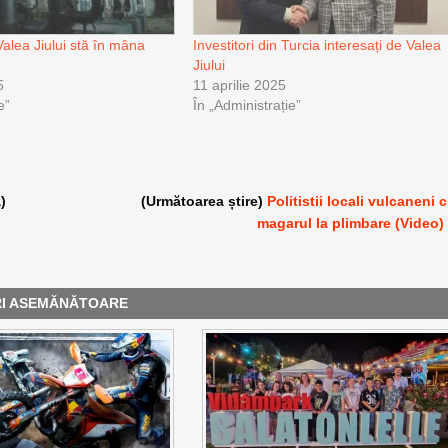
Valea Jiului stă în mâna
Investitori din Turcia interesați de Valea
Jiului
5
11 aprilie 2025
e”
În „Administrație”
)
(Următoarea știre)
Politistii locali vulcaneni 
magarul la plimbare (Video)
RI ASEMĂNĂTOARE