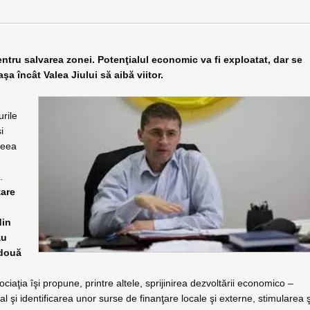
tru salvarea zonei. Potenţialul economic va fi exploatat, dar se
a încât Valea Jiului să aibă viitor.
urile
i
Ideea
r
.
tare
din
au
 două
ciaţia îşi propune, printre altele, sprijinirea dezvoltării economico –
oal şi identificarea unor surse de finanţare locale şi externe, stimularea ş