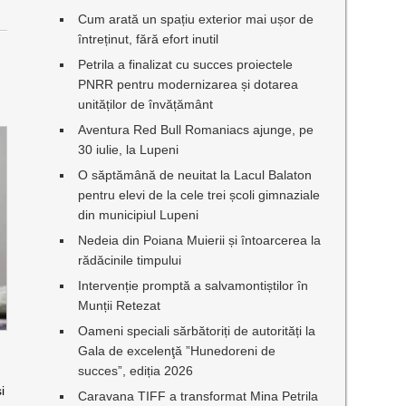
Cum arată un spațiu exterior mai ușor de
întreținut, fără efort inutil
Petrila a finalizat cu succes proiectele
PNRR pentru modernizarea și dotarea
unităților de învățământ
Aventura Red Bull Romaniacs ajunge, pe
30 iulie, la Lupeni
O săptămână de neuitat la Lacul Balaton
pentru elevi de la cele trei școli gimnaziale
din municipiul Lupeni
Nedeia din Poiana Muierii și întoarcerea la
rădăcinile timpului
Intervenție promptă a salvamontiștilor în
Munții Retezat
Oameni speciali sărbătoriți de autorități la
Gala de excelenţă ”Hunedoreni de
succes”, ediția 2026
i
Caravana TIFF a transformat Mina Petrila