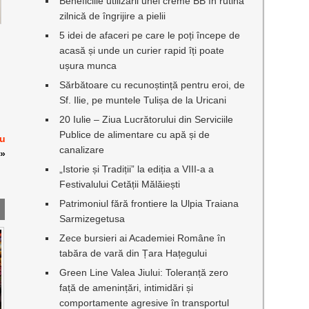
Beneficiile utilizării unei creme BB în rutina
zilnică de îngrijire a pielii
5 idei de afaceri pe care le poți începe de
acasă și unde un curier rapid îți poate
ușura munca
Sărbătoare cu recunoștință pentru eroi, de
Sf. Ilie, pe muntele Tulișa de la Uricani
20 Iulie – Ziua Lucrătorului din Serviciile
Publice de alimentare cu apă și de
cu
canalizare
»
„Istorie și Tradiții” la ediția a VIII-a a
Festivalului Cetății Mălăiești
Patrimoniul fără frontiere la Ulpia Traiana
Sarmizegetusa
Zece bursieri ai Academiei Române în
tabăra de vară din Țara Hațegului
Green Line Valea Jiului: Toleranță zero
față de amenințări, intimidări și
comportamente agresive în transportul