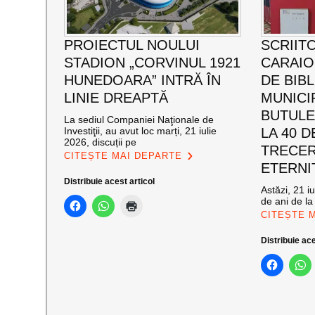
PROIECTUL NOULUI
SCRIIT
STADION „CORVINUL 1921
CARAI
HUNEDOARA” INTRĂ ÎN
DE BIB
LINIE DREAPTĂ
MUNICI
BUTULE
La sediul Companiei Naţionale de
Investiţii, au avut loc marți, 21 iulie
LA 40 D
2026, discuții pe
TRECER
CITEȘTE MAI DEPARTE
ETERNI
Distribuie acest articol
Astăzi, 21 i
de ani de la
CITEȘTE 
Distribuie ace