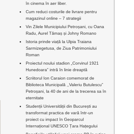
în cinema în aer liber.
Cum reduci costurile de livrare pentru
magazinul online – 7 strategii
Vin Zilele Municipiului Petroșani, cu Oana
Radu, Aurel Tămaș și Johny Romano
Istoria prinde viață la Ulpia Traiana
Sarmizegetusa, de Ziua Patrimoniului
Roman
Proiectul noului stadion „Corvinul 1921
Hunedoara” intră în linie dreaptă
Scriitorul Ion Caraion comemorat de
Biblioteca Municipală ,,Valeriu Butulescu”
Petroșani, la 40 de ani de la trecerea sa în
eternitate
Studenții Universității din București au
transformat practica de vară într-un
proiect cu impact în Geoparcul
Internațional UNESCO Țara Hațegului