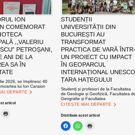
ORUL ION
STUDENȚII
ON COMEMORAT
UNIVERSITĂȚII DIN
LIOTECA
BUCUREȘTI AU
PALĂ ,,VALERIU
TRANSFORMAT
SCU” PETROȘANI,
PRACTICA DE VARĂ ÎNTR
E ANI DE LA
UN PROIECT CU IMPACT
EA SA ÎN
ÎN GEOPARCUL
TATE
INTERNAȚIONAL UNESC
ȚARA HAȚEGULUI
ulie 2026, se împlinesc 40
 moartea lui Ion Caraion
Studenți și profesori de la Facultatea
MAI DEPARTE
de Geologie și Geofizică, Facultatea d
Geografie și Facultatea
st articol
CITEȘTE MAI DEPARTE
Distribuie acest articol