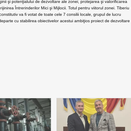
nii şi potenţialului de dezvoltare ale zonei, protejarea şi valorificarea
inirea Întrerinderilor Mici şi Mijlocii. Totul pentru viitorul zonei. Tiberiu
onstitutiv va fi votat de toate cele 7 consilii locale, grupul de lucru
eparte cu stabilirea obiectivelor acestui ambiţios proiect de dezvoltare