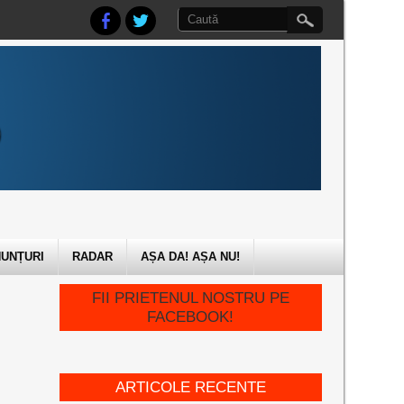
UNȚURI
RADAR
AȘA DA! AȘA NU!
FII PRIETENUL NOSTRU PE
FACEBOOK!
ARTICOLE RECENTE