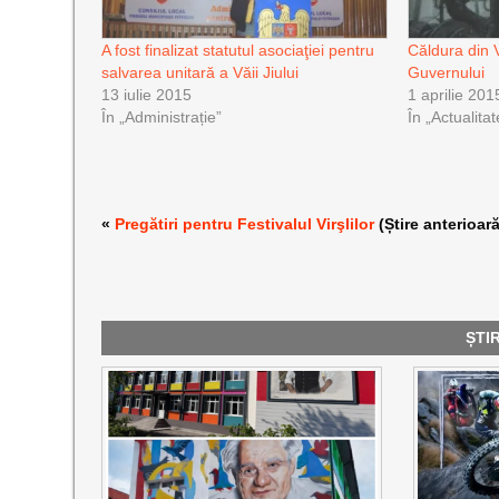
A fost finalizat statutul asociaţiei pentru
Căldura din 
salvarea unitară a Văii Jiului
Guvernului
13 iulie 2015
1 aprilie 201
În „Administrație”
În „Actualitat
«
Pregătiri pentru Festivalul Virşlilor
(Știre anterioară
ȘTI