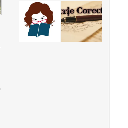
-
O
e