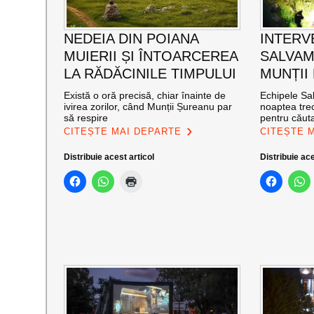
NEDEIA DIN POIANA
INTERV
MUIERII ȘI ÎNTOARCEREA
SALVAM
LA RĂDĂCINILE TIMPULUI
MUNȚII
Există o oră precisă, chiar înainte de
Echipele Sal
ivirea zorilor, când Munții Șureanu par
noaptea trec
să respire
pentru căut
CITEȘTE MAI DEPARTE
CITEȘTE 
Distribuie acest articol
Distribuie ace