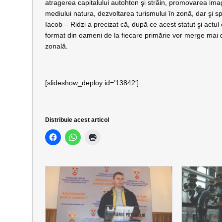
atragerea capitalului autohton şi străin, promovarea imagi
mediului natura, dezvoltarea turismului în zonă, dar şi sprij
Iacob – Ridzi a precizat că, după ce acest statut şi actul c
format din oameni de la fiecare primărie vor merge mai d
zonală.
[slideshow_deploy id=’13842′]
Distribuie acest articol