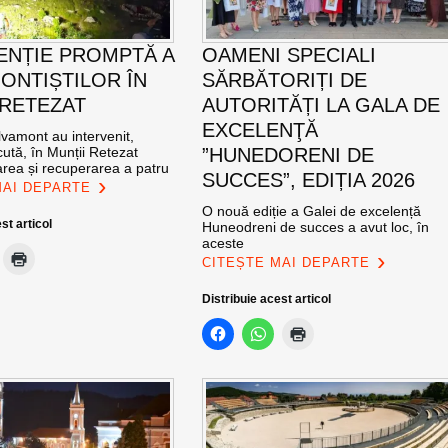
ENȚIE PROMPTĂ A
OAMENI SPECIALI
ONTIȘTILOR ÎN
SĂRBĂTORIȚI DE
 RETEZAT
AUTORITĂȚI LA GALA DE
EXCELENŢĂ
vamont au intervenit,
ută, în Munții Retezat
”HUNEDORENI DE
area și recuperarea a patru
SUCCES”, EDIȚIA 2026
MAI DEPARTE
O nouă ediție a Galei de excelență
st articol
Huneodreni de succes a avut loc, în
aceste
CITEȘTE MAI DEPARTE
Distribuie acest articol