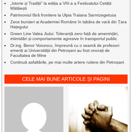
„Istorie și Tradiții” la ediția a VIII-a a Festivalului Cetății
Mălăiești
Patrimoniul fără frontiere la Ulpia Traiana Sarmizegetusa
Zece bursieri ai Academiei Române în tabăra de vară din Țara
Hațegului
Green Line Valea Jiului: Toleranță zero față de amenințări,
intimidări și comportamente agresive în transportul public
Dr.ing. Benor Voicescu, împreună cu o seamă de profesori
emeriți ai Universității din Petroșani au fost onorați de
Facultatea de Mine
Continuă asfaltările, pe mai multe artere rutiere din Petroșani
CELE MAI BUNE ARTICOLE ȘI PAGINI