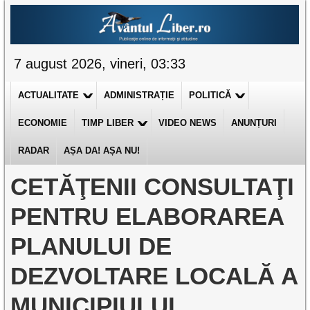
7 august 2026, vineri, 03:33
ACTUALITATE
ADMINISTRAȚIE
POLITICĂ
ECONOMIE
TIMP LIBER
VIDEO NEWS
ANUNȚURI
RADAR
AȘA DA! AȘA NU!
CETĂŢENII CONSULTAŢI
PENTRU ELABORAREA
PLANULUI DE
DEZVOLTARE LOCALĂ A
MUNICIPIULUI