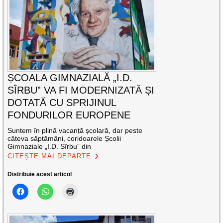
ȘCOALA GIMNAZIALĂ „I.D.
SÎRBU” VA FI MODERNIZATĂ ȘI
DOTATĂ CU SPRIJINUL
FONDURILOR EUROPENE
Suntem în plină vacanță școlară, dar peste
câteva săptămâni, coridoarele Școlii
Gimnaziale „I.D. Sîrbu” din
CITEȘTE MAI DEPARTE
Distribuie acest articol