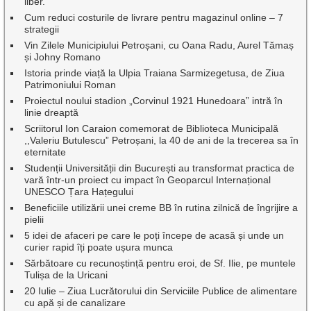
liber.
Cum reduci costurile de livrare pentru magazinul online – 7
strategii
Vin Zilele Municipiului Petroșani, cu Oana Radu, Aurel Tămaș
și Johny Romano
Istoria prinde viață la Ulpia Traiana Sarmizegetusa, de Ziua
Patrimoniului Roman
Proiectul noului stadion „Corvinul 1921 Hunedoara” intră în
linie dreaptă
Scriitorul Ion Caraion comemorat de Biblioteca Municipală
,,Valeriu Butulescu” Petroșani, la 40 de ani de la trecerea sa în
eternitate
Studenții Universității din București au transformat practica de
vară într-un proiect cu impact în Geoparcul Internațional
UNESCO Țara Hațegului
Beneficiile utilizării unei creme BB în rutina zilnică de îngrijire a
pielii
5 idei de afaceri pe care le poți începe de acasă și unde un
curier rapid îți poate ușura munca
Sărbătoare cu recunoștință pentru eroi, de Sf. Ilie, pe muntele
Tulișa de la Uricani
20 Iulie – Ziua Lucrătorului din Serviciile Publice de alimentare
cu apă și de canalizare