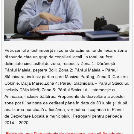
Petroşaniul a fost împărţit în zone de acţiune, iar de fiecare zonă
răspunde câte un grup de consilieri locali. În total, au fost
delimitate cinci astfel de zone, respectiv Zona 1: Dărăneşti –
Pârâul Maleia, peştera Bolii; Zona 2: Pârâul Maleia – Pârâul
Slătinioara, inclusiv partea spre Masivul Parâng; Zona 3: Cartieru
Colonie, Dâlja Mare; Zona 4: Pârâul Slătinioara – Pârâul Staicului,
inclusiv Dâlja Mică; Zona 5: Pârâul Staicului – intersecţie cu
Aninoasa, inclusiv Sălătruc. Propunerile de dezvoltare a acestor
zone pot fi înaintate de cetăţeni până în data de 30 iunie şi, după
analizarea punctuală a fiecăriea, vor putea fi cuprinse în Planul
de Dezvoltare Locală a municipiului Petroşani pentru perioada
2014 – 2020.
„Existenţa unui Plan stategic de dezvoltare, care să fie adaptat