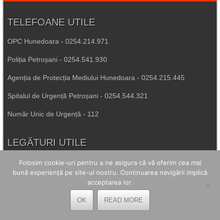
TELEFOANE UTILE
OPC Hunedoara - 0254.214.971
Poliția Petroșani - 0254.541.930
Agenția de Protecția Mediului Hunedoara - 0254.215.445
Spitalul de Urgență Petroșani - 0254.544.321
Număr Unic de Urgență - 112
LEGĂTURI UTILE
Prefectura Hunedoara
Folosim cookie-uri pentru a ne asigura că vă oferim cea mai
bună experiență pe site-ul nostru. Continuarea navigării implică
Poliția Română
acceptarea lor.
Inspectoratul Școlar Hunedoara
OK
READ MORE
Consiliul Județean Hunedoara