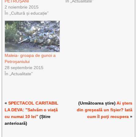
PETROȘANI
În „Actualitate”
2 noiembrie 2015
În „Cultură și educație”
Maleia- groapa de gunoi a
Petroşaniului
28 septembrie 2015
În „Actualitate”
«
SPECTACOL CARITABIL
(Următoarea știre)
Ai şters
LA DEVA: ”Salvăm o viaţă
din greşeală un fişier? Iată
cu numai 10 lei”
(Știre
cum îl poţi recupera
»
anterioară)