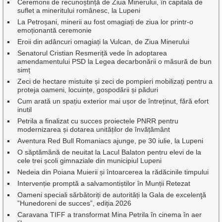
Ceremonii de recunoștință de Ziua Minerului, în capitala de
suflet a mineritului românesc, la Lupeni
La Petroșani, minerii au fost omagiați de ziua lor printr-o
emoționantă ceremonie
Eroii din adâncuri omagiați la Vulcan, de Ziua Minerului
Senatorul Cristian Resmeriță vede în adoptarea
amendamentului PSD la Legea decarbonării o măsură de bun
simț
Zeci de hectare mistuite și zeci de pompieri mobilizați pentru a
proteja oameni, locuințe, gospodării și păduri
Cum arată un spațiu exterior mai ușor de întreținut, fără efort
inutil
Petrila a finalizat cu succes proiectele PNRR pentru
modernizarea și dotarea unităților de învățământ
Aventura Red Bull Romaniacs ajunge, pe 30 iulie, la Lupeni
O săptămână de neuitat la Lacul Balaton pentru elevi de la
cele trei școli gimnaziale din municipiul Lupeni
Nedeia din Poiana Muierii și întoarcerea la rădăcinile timpului
Intervenție promptă a salvamontiștilor în Munții Retezat
Oameni speciali sărbătoriți de autorități la Gala de excelenţă
”Hunedoreni de succes”, ediția 2026
Caravana TIFF a transformat Mina Petrila în cinema în aer