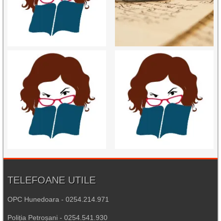
TELEFOANE UTILE
OPC Hunedoara - 0254.214.971
Poliția Petroșani - 0254.541.930