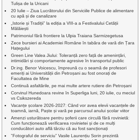
Tulișa de la Uricani
20 Iulie – Ziua Lucrătorului din Serviciile Publice de alimentare
cu apă și de canalizare
„Istorie și Tradiții” la ediția a VIII-a a Festivalului Cetății
Mălăiești
Patrimoniul fără frontiere la Ulpia Traiana Sarmizegetusa
Zece bursieri ai Academiei Române în tabăra de vară din Țara
Hațegului
Green Line Valea Jiului: Toleranță zero față de amenințări,
intimidări și comportamente agresive în transportul public
Dr.ing. Benor Voicescu, împreună cu o seamă de profesori
emeriți ai Universității din Petroșani au fost onorați de
Facultatea de Mine
Continuă asfaltările, pe mai multe artere rutiere din Petroșani
Corvinul Hunedoara revine în Superliga luni, 20 iulie, cu meciul
vs Csikszereda
Vacanțe școlare 2026-2027: Când vor avea elevii vacanțele de
toamnă, iarnă, Paște și vară pe parcursul anului școlar viitor
Amenzi usturătoare pentru șoferii care circulă fără rovinietă:
Cum funcționează verificarea rovinietei și de ce mulți
conducători auto află târziu că au fost sancționați
”Fotograful de serviciu” Vasile Laurențiu Sorin prezintă