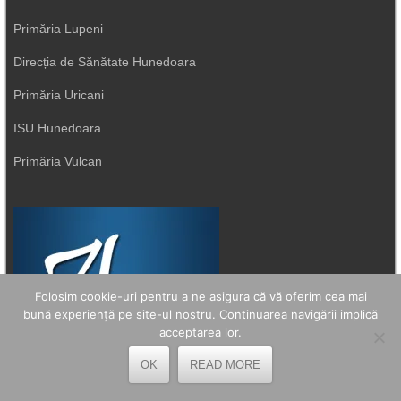
Primăria Lupeni
Direcția de Sănătate Hunedoara
Primăria Uricani
ISU Hunedoara
Primăria Vulcan
Folosim cookie-uri pentru a ne asigura că vă oferim cea mai
bună experiență pe site-ul nostru. Continuarea navigării implică
acceptarea lor.
OK
READ MORE