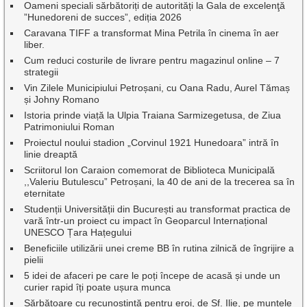
Oameni speciali sărbătoriți de autorități la Gala de excelenţă
”Hunedoreni de succes”, ediția 2026
Caravana TIFF a transformat Mina Petrila în cinema în aer
liber.
Cum reduci costurile de livrare pentru magazinul online – 7
strategii
Vin Zilele Municipiului Petroșani, cu Oana Radu, Aurel Tămaș
și Johny Romano
Istoria prinde viață la Ulpia Traiana Sarmizegetusa, de Ziua
Patrimoniului Roman
Proiectul noului stadion „Corvinul 1921 Hunedoara” intră în
linie dreaptă
Scriitorul Ion Caraion comemorat de Biblioteca Municipală
,,Valeriu Butulescu” Petroșani, la 40 de ani de la trecerea sa în
eternitate
Studenții Universității din București au transformat practica de
vară într-un proiect cu impact în Geoparcul Internațional
UNESCO Țara Hațegului
Beneficiile utilizării unei creme BB în rutina zilnică de îngrijire a
pielii
5 idei de afaceri pe care le poți începe de acasă și unde un
curier rapid îți poate ușura munca
Sărbătoare cu recunoștință pentru eroi, de Sf. Ilie, pe muntele