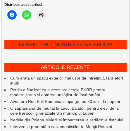
Distribuie acest articol
FII PRIETENUL NOSTRU PE FACEBOOK!
ARTICOLE RECENTE
Cum arată un spațiu exterior mai ușor de întreținut, fără efort
inutil
Petrila a finalizat cu succes proiectele PNRR pentru
modernizarea și dotarea unităților de învățământ
Aventura Red Bull Romaniacs ajunge, pe 30 iulie, la Lupeni
O săptămână de neuitat la Lacul Balaton pentru elevi de la
cele trei școli gimnaziale din municipiul Lupeni
Nedeia din Poiana Muierii și întoarcerea la rădăcinile timpului
Intervenție promptă a salvamontiștilor în Munții Retezat