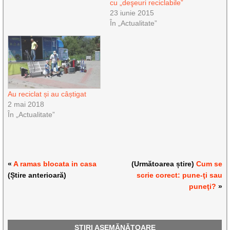
cu „deşeuri reciclabile”
23 iunie 2015
În „Actualitate”
Au reciclat și au câștigat
2 mai 2018
În „Actualitate”
«
A ramas blocata in casa
(Următoarea știre)
Cum se
(Știre anterioară)
scrie corect: pune-ţi sau
puneţi?
»
ȘTIRI ASEMĂNĂTOARE