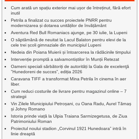
Cum arată un spațiu exterior mai ușor de întreținut, fără efort
inutil
Petrila a finalizat cu succes proiectele PNRR pentru
modernizarea și dotarea unităților de învățământ
Aventura Red Bull Romaniacs ajunge, pe 30 iulie, la Lupeni
O săptămână de neuitat la Lacul Balaton pentru elevi de la
cele trei școli gimnaziale din municipiul Lupeni
Nedeia din Poiana Muierii și întoarcerea la rădăcinile timpului
Intervenție promptă a salvamontiștilor în Munții Retezat
Oameni speciali sărbătoriți de autorități la Gala de excelenţă
”Hunedoreni de succes”, ediția 2026
Caravana TIFF a transformat Mina Petrila în cinema în aer
liber.
Cum reduci costurile de livrare pentru magazinul online – 7
strategii
Vin Zilele Municipiului Petroșani, cu Oana Radu, Aurel Tămaș
și Johny Romano
Istoria prinde viață la Ulpia Traiana Sarmizegetusa, de Ziua
Patrimoniului Roman
Proiectul noului stadion „Corvinul 1921 Hunedoara” intră în
linie dreaptă