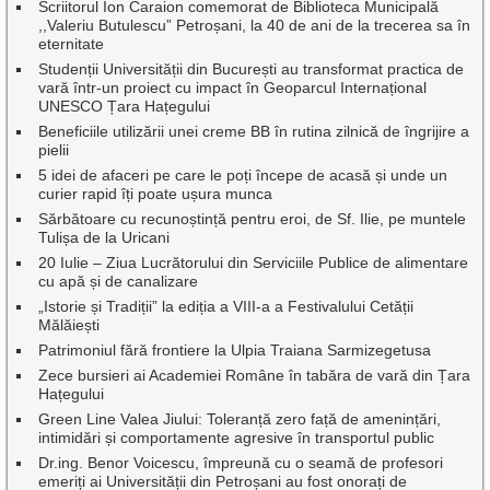
Scriitorul Ion Caraion comemorat de Biblioteca Municipală
,,Valeriu Butulescu” Petroșani, la 40 de ani de la trecerea sa în
eternitate
Studenții Universității din București au transformat practica de
vară într-un proiect cu impact în Geoparcul Internațional
UNESCO Țara Hațegului
Beneficiile utilizării unei creme BB în rutina zilnică de îngrijire a
pielii
5 idei de afaceri pe care le poți începe de acasă și unde un
curier rapid îți poate ușura munca
Sărbătoare cu recunoștință pentru eroi, de Sf. Ilie, pe muntele
Tulișa de la Uricani
20 Iulie – Ziua Lucrătorului din Serviciile Publice de alimentare
cu apă și de canalizare
„Istorie și Tradiții” la ediția a VIII-a a Festivalului Cetății
Mălăiești
Patrimoniul fără frontiere la Ulpia Traiana Sarmizegetusa
Zece bursieri ai Academiei Române în tabăra de vară din Țara
Hațegului
Green Line Valea Jiului: Toleranță zero față de amenințări,
intimidări și comportamente agresive în transportul public
Dr.ing. Benor Voicescu, împreună cu o seamă de profesori
emeriți ai Universității din Petroșani au fost onorați de