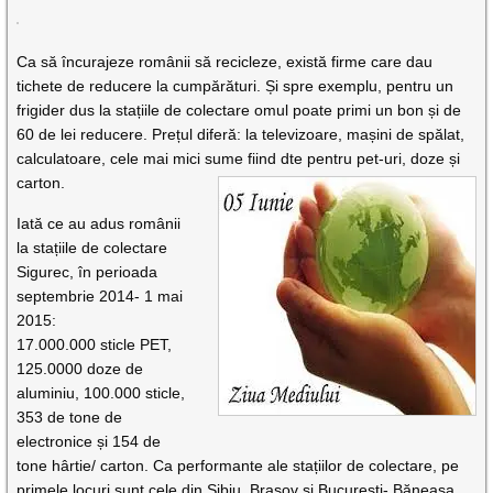
Ca să încurajeze românii să recicleze, există firme care dau
tichete de reducere la cumpărături. Și spre exemplu, pentru un
frigider dus la stațiile de colectare omul poate primi un bon și de
60 de lei reducere. Prețul diferă: la televizoare, mașini de spălat,
calculatoare, cele mai mici sume fiind dte pentru pet-uri,
doze și
carton.
Iată ce au adus românii
la stațiile de colectare
Sigurec, în perioada
septembrie 2014- 1 mai
2015:
17.000.000 sticle PET,
125.0000 doze de
aluminiu, 100.000 sticle,
353 de tone de
electronice și 154 de
tone hârtie/ carton. Ca performante ale stațiilor de colectare, pe
primele locuri sunt cele din Sibiu, Brașov și București- Băneasa.