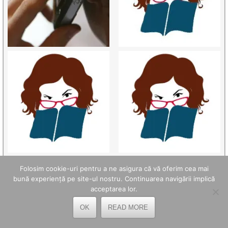
Folosim cookie-uri pentru a ne asigura că vă oferim cea mai
bună experiență pe site-ul nostru. Continuarea navigării implică
acceptarea lor.
OK
READ MORE