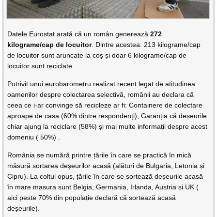
Datele Eurostat arată că un român generează
272
kilograme/cap de locuitor
. Dintre acestea: 213 kilograme/cap
de locuitor sunt aruncate la coș și doar 6 kilograme/cap de
locuitor sunt reciclate.
Potrivit unui eurobarometru realizat recent legat de atitudinea
oamenilor despre colectarea selectivă, românii au declara că
ceea ce i-ar convinge să recicleze ar fi: Containere de colectare
aproape de casa (60% dintre respondenți), Garanția că deșeurile
chiar ajung la reciclare (58%) și mai multe informații despre acest
domeniu ( 50%) .
România se numără printre țările în care se practică în mică
măsură sortarea deșeurilor acasă (alături de Bulgaria, Letonia și
Cipru). La coltul opus, țările în care se sortează deșeurile acasă
în mare masura sunt Belgia, Germania, Irlanda, Austria și UK (
aici peste 70% din populație declară că sortează acasă
deșeurile).