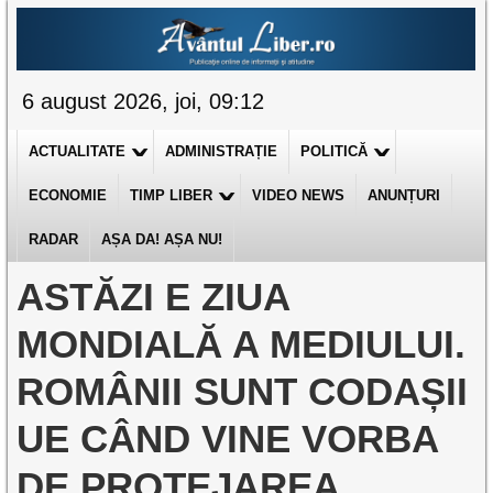
6 august 2026, joi, 09:12
ACTUALITATE
ADMINISTRAȚIE
POLITICĂ
ECONOMIE
TIMP LIBER
VIDEO NEWS
ANUNȚURI
RADAR
AȘA DA! AȘA NU!
ASTĂZI E ZIUA
MONDIALĂ A MEDIULUI.
ROMÂNII SUNT CODAȘII
UE CÂND VINE VORBA
DE PROTEJAREA