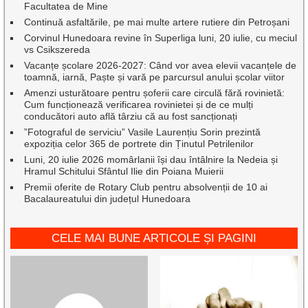
Facultatea de Mine
Continuă asfaltările, pe mai multe artere rutiere din Petroșani
Corvinul Hunedoara revine în Superliga luni, 20 iulie, cu meciul
vs Csikszereda
Vacanțe școlare 2026-2027: Când vor avea elevii vacanțele de
toamnă, iarnă, Paște și vară pe parcursul anului școlar viitor
Amenzi usturătoare pentru șoferii care circulă fără rovinietă:
Cum funcționează verificarea rovinietei și de ce mulți
conducători auto află târziu că au fost sancționați
”Fotograful de serviciu” Vasile Laurențiu Sorin prezintă
expoziția celor 365 de portrete din Ținutul Petrilenilor
Luni, 20 iulie 2026 momârlanii își dau întâlnire la Nedeia și
Hramul Schitului Sfântul Ilie din Poiana Muierii
Premii oferite de Rotary Club pentru absolvenții de 10 ai
Bacalaureatului din județul Hunedoara
CELE MAI BUNE ARTICOLE ȘI PAGINI