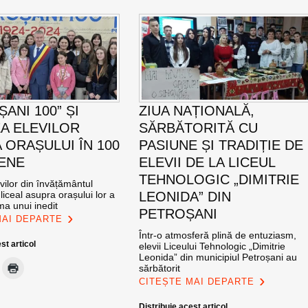
ANI 100” ȘI
ZIUA NAȚIONALĂ,
EA ELEVILOR
SĂRBĂTORITĂ CU
 ORAȘULUI ÎN 100
PASIUNE ȘI TRADIȚIE DE
ENE
ELEVII DE LA LICEUL
TEHNOLOGIC „DIMITRIE
vilor din învățământul
 liceal asupra orașului lor a
LEONIDA” DIN
ema unui inedit
PETROȘANI
MAI DEPARTE
Într-o atmosferă plină de entuziasm,
st articol
elevii Liceului Tehnologic „Dimitrie
Leonida” din municipiul Petroșani au
sărbătorit
CITEȘTE MAI DEPARTE
Distribuie acest articol