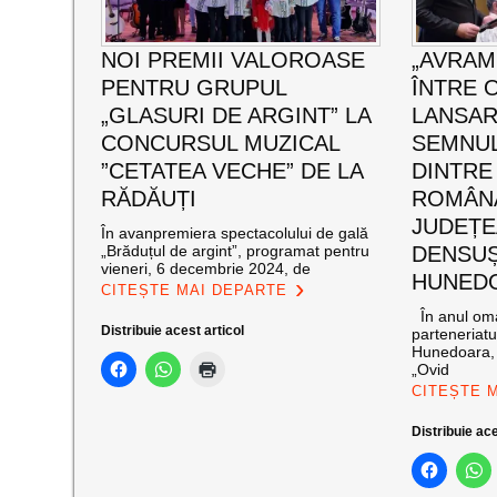
NOI PREMII VALOROASE
„AVRAM
PENTRU GRUPUL
ÎNTRE 
„GLASURI DE ARGINT” LA
LANSAR
CONCURSUL MUZICAL
SEMNUL
”CETATEA VECHE” DE LA
DINTRE
RĂDĂUȚI
ROMÂNĂ
JUDEȚE
În avanpremiera spectacolului de gală
„Brăduțul de argint”, programat pentru
DENSUȘ
vieneri, 6 decembrie 2024, de
HUNED
CITEȘTE MAI DEPARTE
În anul oma
Distribuie acest articol
parteneriatu
Hunedoara, 
„Ovid
CITEȘTE 
Distribuie ace