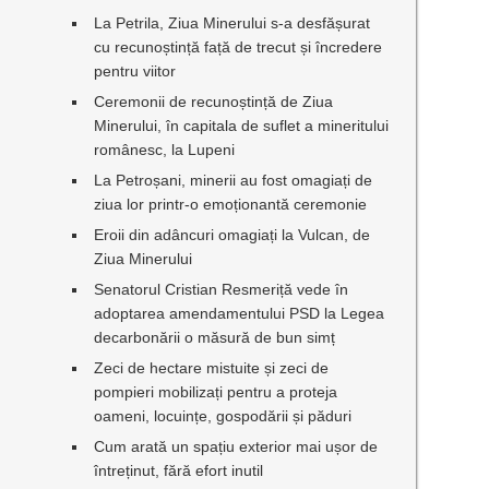
La Petrila, Ziua Minerului s-a desfășurat
cu recunoștință față de trecut și încredere
pentru viitor
Ceremonii de recunoștință de Ziua
Minerului, în capitala de suflet a mineritului
românesc, la Lupeni
La Petroșani, minerii au fost omagiați de
ziua lor printr-o emoționantă ceremonie
Eroii din adâncuri omagiați la Vulcan, de
Ziua Minerului
Senatorul Cristian Resmeriță vede în
adoptarea amendamentului PSD la Legea
decarbonării o măsură de bun simț
Zeci de hectare mistuite și zeci de
pompieri mobilizați pentru a proteja
oameni, locuințe, gospodării și păduri
Cum arată un spațiu exterior mai ușor de
întreținut, fără efort inutil