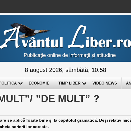
8 august 2026, sâmbătă, 10:58
POLITICĂ
ECONOMIE
TIMP LIBER
VIDEO NEWS
AN
MULT”/ ”DE MULT” ?
 se aplică foarte bine și la capitolul gramatică. Deși relativ mic
cheia scrierii lor corecte.