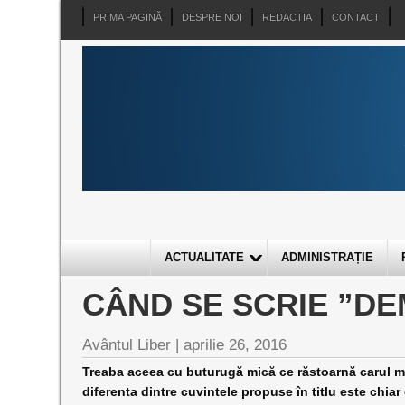
PRIMA PAGINĂ
DESPRE NOI
REDACTIA
CONTACT
ACTUALITATE
ADMINISTRAȚIE
CÂND SE SCRIE ”DE
Avântul Liber |
aprilie 26, 2016
Treaba aceea cu buturugă mică ce răstoarnă carul mare
diferenta dintre cuvintele propuse în titlu este chiar 