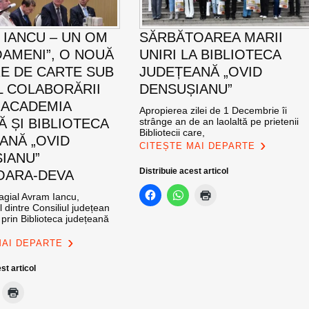
 IANCU – UN OM
SĂRBĂTOAREA MARII
OAMENI”, O NOUĂ
UNIRI LA BIBLIOTECA
E DE CARTE SUB
JUDEȚEANĂ „OVID
 COLABORĂRII
DENSUȘIANU”
 ACADEMIA
Apropierea zilei de 1 Decembrie îi
 ȘI BIBLIOTECA
strânge an de an laolaltă pe prietenii
Bibliotecii care,
ANĂ „OVID
CITEȘTE MAI DEPARTE
IANU”
Distribuie acest articol
OARA-DEVA
gial Avram Iancu,
l dintre Consiliul județean
prin Biblioteca județeană
MAI DEPARTE
st articol