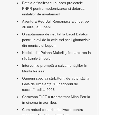
Petrila a finalizat cu succes proiectele
PNRR pentru modernizarea și dotarea
unităților de învățământ
Aventura Red Bull Romaniacs ajunge, pe
30 iulie, la Lupeni
O săptămână de neuitat la Lacul Balaton
pentru elevi de la cele trei școli gimnaziale
din municipiul Lupeni
Nedeia din Poiana Muierii și întoarcerea la
rădăcinile timpului
Intervenție promptă a salvamontiștilor în
Munții Retezat
Oameni speciali sărbătoriți de autorități la
Gala de excelenţă ”Hunedoreni de
succes”, ediția 2026
Caravana TIFF a transformat Mina Petrila
în cinema în aer liber.
Cum reduci costurile de livrare pentru