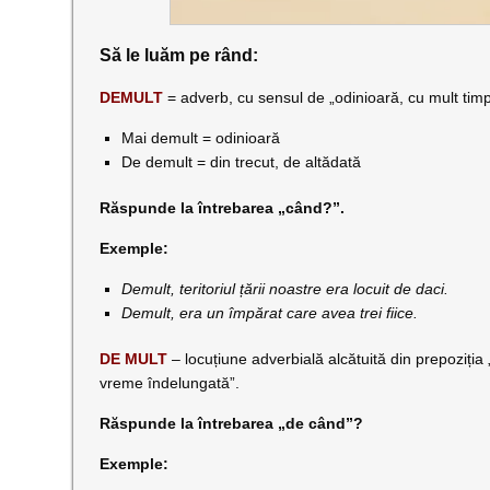
Să le luăm pe rând:
DEMULT
= adverb, cu sensul de „odinioară, cu mult tim
Mai demult = odinioară
De demult = din trecut, de altădată
Răspunde la întrebarea „când?”.
Exemple:
Demult, teritoriul țării noastre era locuit de daci.
Demult, era un împărat care avea trei fiice.
DE MULT
– locuțiune adverbială alcătuită din prepoziția
vreme îndelungată”.
Răspunde la întrebarea „de când”?
Exemple: