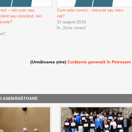
ect – nici cum sau
Cum este corect – intrucat sau intru
 când sau nicicând, nici
cat?
ciunde?
21 august 2016
În „Scrie corect”
ect”
(Următoarea știre)
Curățenie generală în Petroșani
RI ASEMĂNĂTOARE