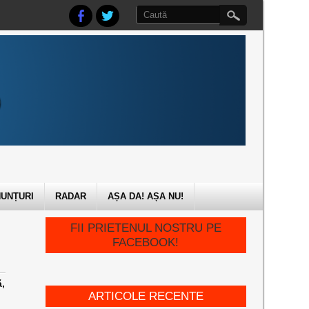
UNȚURI
RADAR
AȘA DA! AȘA NU!
FII PRIETENUL NOSTRU PE
FACEBOOK!
ă,
ARTICOLE RECENTE