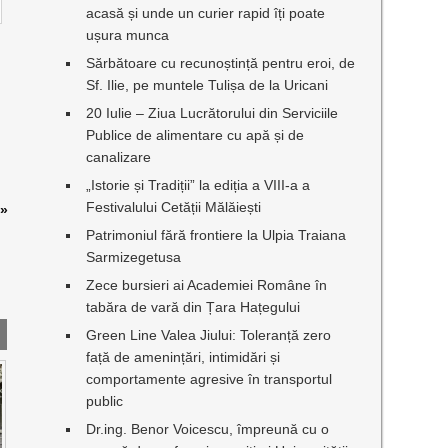
acasă și unde un curier rapid îți poate
ușura munca
Sărbătoare cu recunoștință pentru eroi, de
Sf. Ilie, pe muntele Tulișa de la Uricani
20 Iulie – Ziua Lucrătorului din Serviciile
Publice de alimentare cu apă și de
canalizare
„Istorie și Tradiții” la ediția a VIII-a a
Festivalului Cetății Mălăiești
»
Patrimoniul fără frontiere la Ulpia Traiana
Sarmizegetusa
Zece bursieri ai Academiei Române în
tabăra de vară din Țara Hațegului
Green Line Valea Jiului: Toleranță zero
față de amenințări, intimidări și
comportamente agresive în transportul
public
Dr.ing. Benor Voicescu, împreună cu o