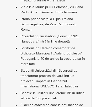
magazinul online – 7 strategii
Vin Zilele Municipiului Petroșani, cu Oana
Radu, Aurel Tămaș și Johny Romano
Istoria prinde viață la Ulpia Traiana
Sarmizegetusa, de Ziua Patrimoniului
Roman
Proiectul noului stadion „Corvinul 1921
Hunedoara” intră în linie dreaptă
Scriitorul Ion Caraion comemorat de
Biblioteca Municipală ,,Valeriu Butulescu”
Petroșani, la 40 de ani de la trecerea sa în
eternitate
Studenții Universității din București au
transformat practica de vară într-un
proiect cu impact în Geoparcul
Internațional UNESCO Țara Hațegului
Beneficiile utilizării unei creme BB în rutina
zilnică de îngrijire a pielii
5 idei de afaceri pe care le poți începe de