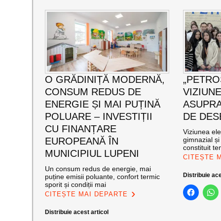
O GRĂDINIȚĂ MODERNĂ,
„PETROȘ
CONSUM REDUS DE
VIZIUN
ENERGIE ȘI MAI PUȚINĂ
ASUPRA
POLUARE – INVESTIȚII
DE DES
CU FINANȚARE
Viziunea ele
EUROPEANĂ ÎN
gimnazial și
constituit t
MUNICIPIUL LUPENI
CITEȘTE 
Un consum redus de energie, mai
Distribuie ace
puține emisii poluante, confort termic
sporit și condiții mai
CITEȘTE MAI DEPARTE
Distribuie acest articol