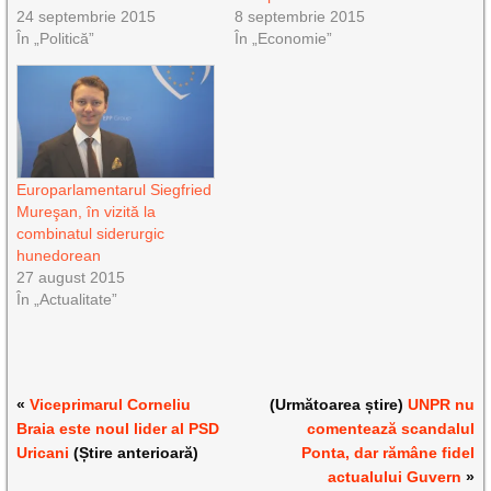
24 septembrie 2015
8 septembrie 2015
În „Politică”
În „Economie”
Europarlamentarul Siegfried
Mureşan, în vizită la
combinatul siderurgic
hunedorean
27 august 2015
În „Actualitate”
«
Viceprimarul Corneliu
(Următoarea știre)
UNPR nu
Braia este noul lider al PSD
comentează scandalul
Uricani
(Știre anterioară)
Ponta, dar rămâne fidel
actualului Guvern
»