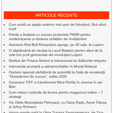
ARTICOLE RECENTE
Cum arată un spațiu exterior mai ușor de întreținut, fără efort
inutil
Petrila a finalizat cu succes proiectele PNRR pentru
modernizarea și dotarea unităților de învățământ
Aventura Red Bull Romaniacs ajunge, pe 30 iulie, la Lupeni
O săptămână de neuitat la Lacul Balaton pentru elevi de la
cele trei școli gimnaziale din municipiul Lupeni
Nedeia din Poiana Muierii și întoarcerea la rădăcinile timpului
Intervenție promptă a salvamontiștilor în Munții Retezat
Oameni speciali sărbătoriți de autorități la Gala de excelenţă
”Hunedoreni de succes”, ediția 2026
Caravana TIFF a transformat Mina Petrila în cinema în aer
liber.
Cum reduci costurile de livrare pentru magazinul online – 7
strategii
Vin Zilele Municipiului Petroșani, cu Oana Radu, Aurel Tămaș
și Johny Romano
Istoria prinde viață la Ulpia Traiana Sarmizegetusa, de Ziua