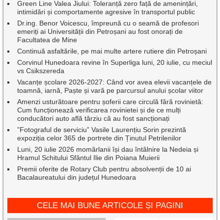
Green Line Valea Jiului: Toleranță zero față de amenințări,
intimidări și comportamente agresive în transportul public
Dr.ing. Benor Voicescu, împreună cu o seamă de profesori
emeriți ai Universității din Petroșani au fost onorați de
Facultatea de Mine
Continuă asfaltările, pe mai multe artere rutiere din Petroșani
Corvinul Hunedoara revine în Superliga luni, 20 iulie, cu meciul
vs Csikszereda
Vacanțe școlare 2026-2027: Când vor avea elevii vacanțele de
toamnă, iarnă, Paște și vară pe parcursul anului școlar viitor
Amenzi usturătoare pentru șoferii care circulă fără rovinietă:
Cum funcționează verificarea rovinietei și de ce mulți
conducători auto află târziu că au fost sancționați
”Fotograful de serviciu” Vasile Laurențiu Sorin prezintă
expoziția celor 365 de portrete din Ținutul Petrilenilor
Luni, 20 iulie 2026 momârlanii își dau întâlnire la Nedeia și
Hramul Schitului Sfântul Ilie din Poiana Muierii
Premii oferite de Rotary Club pentru absolvenții de 10 ai
Bacalaureatului din județul Hunedoara
CELE MAI BUNE ARTICOLE ȘI PAGINI