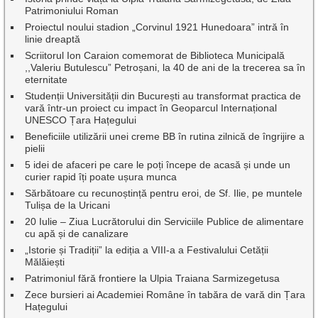
Patrimoniului Roman
Proiectul noului stadion „Corvinul 1921 Hunedoara” intră în
linie dreaptă
Scriitorul Ion Caraion comemorat de Biblioteca Municipală
,,Valeriu Butulescu” Petroșani, la 40 de ani de la trecerea sa în
eternitate
Studenții Universității din București au transformat practica de
vară într-un proiect cu impact în Geoparcul Internațional
UNESCO Țara Hațegului
Beneficiile utilizării unei creme BB în rutina zilnică de îngrijire a
pielii
5 idei de afaceri pe care le poți începe de acasă și unde un
curier rapid îți poate ușura munca
Sărbătoare cu recunoștință pentru eroi, de Sf. Ilie, pe muntele
Tulișa de la Uricani
20 Iulie – Ziua Lucrătorului din Serviciile Publice de alimentare
cu apă și de canalizare
„Istorie și Tradiții” la ediția a VIII-a a Festivalului Cetății
Mălăiești
Patrimoniul fără frontiere la Ulpia Traiana Sarmizegetusa
Zece bursieri ai Academiei Române în tabăra de vară din Țara
Hațegului