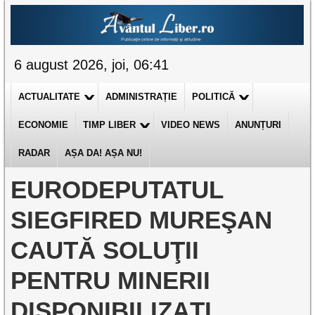
6 august 2026, joi, 06:41
ACTUALITATE
ADMINISTRAȚIE
POLITICĂ
ECONOMIE
TIMP LIBER
VIDEO NEWS
ANUNȚURI
RADAR
AȘA DA! AȘA NU!
EURODEPUTATUL
SIEGFIRED MUREŞAN
CAUTĂ SOLUŢII
PENTRU MINERII
DISPONIBILIZAŢI