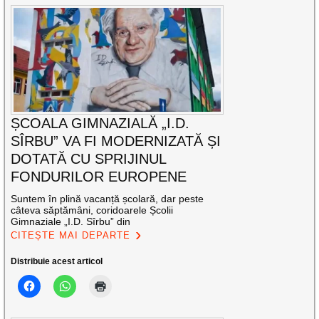
ȘCOALA GIMNAZIALĂ „I.D.
SÎRBU” VA FI MODERNIZATĂ ȘI
DOTATĂ CU SPRIJINUL
FONDURILOR EUROPENE
Suntem în plină vacanță școlară, dar peste
câteva săptămâni, coridoarele Școlii
Gimnaziale „I.D. Sîrbu” din
CITEȘTE MAI DEPARTE
Distribuie acest articol