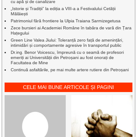
cu apă și de canalizare
„Istorie și Tradiții” la ediția a VIII-a a Festivalului Cetății
Mălăiești
Patrimoniul fără frontiere la Ulpia Traiana Sarmizegetusa
Zece bursieri ai Academiei Române în tabăra de vară din Țara
Hațegului
Green Line Valea Jiului: Toleranță zero față de amenințări,
intimidări și comportamente agresive în transportul public
Dr.ing. Benor Voicescu, împreună cu o seamă de profesori
emeriți ai Universității din Petroșani au fost onorați de
Facultatea de Mine
Continuă asfaltările, pe mai multe artere rutiere din Petroșani
CELE MAI BUNE ARTICOLE ȘI PAGINI