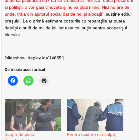
unde să plătească ea? Ea se va duce la “mititica” daca procurorii
şi poliţiştii o vor găsi vinovată şi nu va plăti nimic. Nici nu are de
unde, trăia din ajutorul social dat de noi şi alocaţii”
, susţine edilul
oraşului. La o primă estimare costurile cu reparaţiile ar putea
depăşi o sută de mii de lei, iar asta cel puţin pentru acoperişul
blocului.
[slideshow_deploy id=’14655′]
Distribuie acest articol
Scapă de plata
Pentru ucidere din culpă,