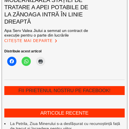
MODERNIZAREA STAȚIEI DE
TRATARE A APEI POTABILE DE
LA ZĂNOAGA INTRĂ ÎN LINIE
DREAPTĂ
Apa Serv Valea Jiului a semnat un contract de
execuție pentru o parte din lucrările
CITEȘTE MAI DEPARTE
Distribuie acest articol
FII PRIETENUL NOSTRU PE FACEBOOK!
ARTICOLE RECENTE
La Petrila, Ziua Minerului s-a desfășurat cu recunoștință față
de trecut și încredere pentru viitor