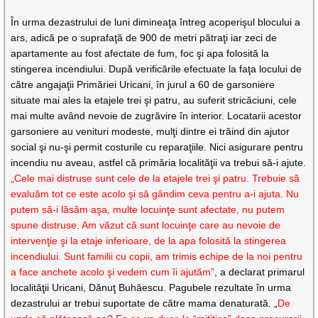
În urma dezastrului de luni dimineaţa întreg acoperişul blocului a
ars, adică pe o suprafaţă de 900 de metri pătraţi iar zeci de
apartamente au fost afectate de fum, foc şi apa folosită la
stingerea incendiului. După verificările efectuate la faţa locului de
către angajaţii Primăriei Uricani, în jurul a 60 de garsoniere
situate mai ales la etajele trei şi patru, au suferit stricăciuni, cele
mai multe având nevoie de zugrăvire în interior. Locatarii acestor
garsoniere au venituri modeste, mulţi dintre ei trăind din ajutor
social şi nu-şi permit costurile cu reparaţiile. Nici asigurare pentru
incendiu nu aveau, astfel că primăria localităţii va trebui să-i ajute.
„Cele mai distruse sunt cele de la etajele trei şi patru. Trebuie să
evaluăm tot ce este acolo şi să gândim ceva pentru a-i ajuta. Nu
putem să-i lăsăm aşa, multe locuinţe sunt afectate, nu putem
spune distruse. Am văzut că sunt locuinţe care au nevoie de
intervenţie şi la etaje inferioare, de la apa folosită la stingerea
incendiului. Sunt familii cu copii, am trimis echipe de la noi pentru
a face anchete acolo şi vedem cum îi ajutăm”
, a declarat primarul
localităţii Uricani, Dănuţ Buhăescu. Pagubele rezultate în urma
dezastrului ar trebui suportate de către mama denaturată. „
De