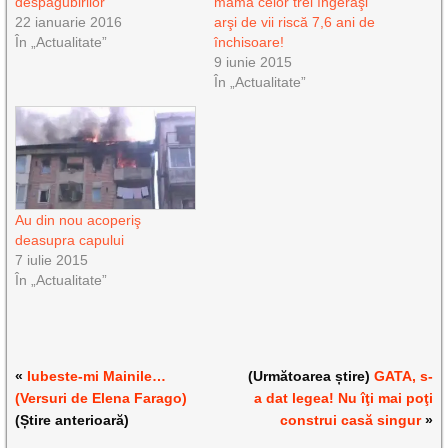
despăgubirilor
mama celor trei îngeraşi
22 ianuarie 2016
arşi de vii riscă 7,6 ani de
În „Actualitate”
închisoare!
9 iunie 2015
În „Actualitate”
Au din nou acoperiş
deasupra capului
7 iulie 2015
În „Actualitate”
«
Iubeste-mi Mainile…
(Următoarea știre)
GATA, s-
(Versuri de Elena Farago)
a dat legea! Nu îţi mai poţi
(Știre anterioară)
construi casă singur
»