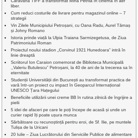
Caravana TIFF a transformat Mina Petrila în cinema în aer
liber.
Cum reduci costurile de livrare pentru magazinul online – 7
strategii
Vin Zilele Municipiului Petroșani, cu Oana Radu, Aurel Tămaș
și Johny Romano
Istoria prinde viață la Ulpia Traiana Sarmizegetusa, de Ziua
Patrimoniului Roman
Proiectul noului stadion „Corvinul 1921 Hunedoara” intră în
linie dreaptă
Scriitorul Ion Caraion comemorat de Biblioteca Municipală
,,Valeriu Butulescu” Petroșani, la 40 de ani de la trecerea sa în
eternitate
Studenții Universității din București au transformat practica de
vară într-un proiect cu impact în Geoparcul Internațional
UNESCO Țara Hațegului
Beneficiile utilizării unei creme BB în rutina zilnică de îngrijire a
pielii
5 idei de afaceri pe care le poți începe de acasă și unde un
curier rapid îți poate ușura munca
Sărbătoare cu recunoștință pentru eroi, de Sf. Ilie, pe muntele
Tulișa de la Uricani
20 Iulie – Ziua Lucrătorului din Serviciile Publice de alimentare