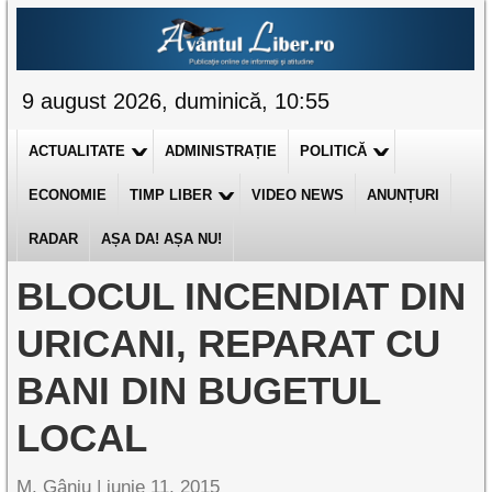
9 august 2026, duminică, 10:55
ACTUALITATE
ADMINISTRAȚIE
POLITICĂ
ECONOMIE
TIMP LIBER
VIDEO NEWS
ANUNȚURI
RADAR
AȘA DA! AȘA NU!
BLOCUL INCENDIAT DIN
URICANI, REPARAT CU
BANI DIN BUGETUL
LOCAL
M. Gânju |
iunie 11, 2015