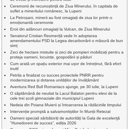
Ceremonii de recunoștință de Ziua Minerului, în capitala de
suflet a mineritului românesc, la Lupeni
La Petroșani, minerii au fost omagiați de ziua lor printr-o
emoționantă ceremonie
Eroii din adâncuri omagiați la Vulcan, de Ziua Minerului
Senatorul Cristian Resmeriță vede în adoptarea
amendamentului PSD la Legea decarbonării o măsură de bun
simț
Zeci de hectare mistuite și zeci de pompieri mobilizați pentru a
proteja oameni, locuințe, gospodării și păduri
Cum arată un spațiu exterior mai ușor de întreținut, fără efort
inutil
Petrila a finalizat cu succes proiectele PNRR pentru
modernizarea și dotarea unităților de învățământ
Aventura Red Bull Romaniacs ajunge, pe 30 iulie, la Lupeni
O săptămână de neuitat la Lacul Balaton pentru elevi de la
cele trei școli gimnaziale din municipiul Lupeni
Nedeia din Poiana Muierii și întoarcerea la rădăcinile timpului
Intervenție promptă a salvamontiștilor în Munții Retezat
Oameni speciali sărbătoriți de autorități la Gala de excelenţă
”Hunedoreni de succes”, ediția 2026