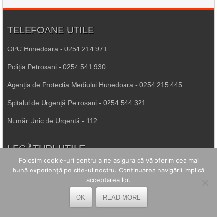
TELEFOANE UTILE
OPC Hunedoara - 0254.214.971
Poliția Petroșani - 0254.541.930
Agenția de Protecția Mediului Hunedoara - 0254.215.445
Spitalul de Urgență Petroșani - 0254.544.321
Număr Unic de Urgență - 112
LEGĂTURI UTILE
Folosim cookie-uri pentru a ne asigura că vă oferim cea mai
Prefectura Hunedoara
bună experiență pe site-ul nostru. Continuarea navigării implică
acceptarea lor.
Poliția Română
OK
READ MORE
Inspectoratul Școlar Hunedoara