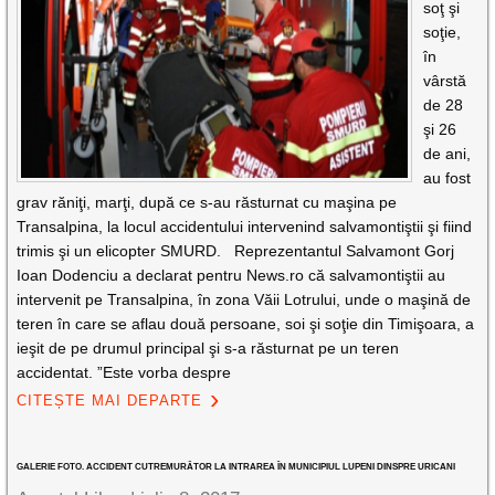
soţ şi
soţie,
în
vârstă
de 28
şi 26
de ani,
au fost
grav răniţi, marţi, după ce s-au răsturnat cu maşina pe
Transalpina, la locul accidentului intervenind salvamontiştii şi fiind
trimis şi un elicopter SMURD. Reprezentantul Salvamont Gorj
Ioan Dodenciu a declarat pentru News.ro că salvamontiştii au
intervenit pe Transalpina, în zona Văii Lotrului, unde o maşină de
teren în care se aflau două persoane, soi şi soţie din Timişoara, a
ieşit de pe drumul principal şi s-a răsturnat pe un teren
accidentat. ”Este vorba despre
CITEȘTE MAI DEPARTE
GALERIE FOTO. ACCIDENT CUTREMURĂTOR LA INTRAREA ÎN MUNICIPIUL LUPENI DINSPRE URICANI