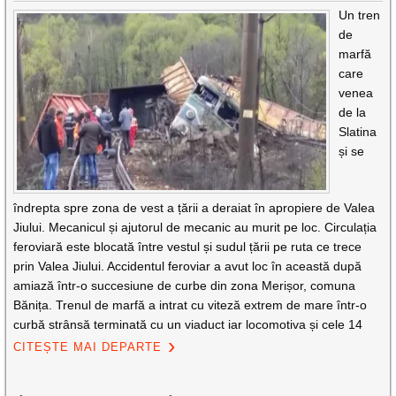
Un tren
de
marfă
care
venea
de la
Slatina
și se
îndrepta spre zona de vest a țării a deraiat în apropiere de Valea
Jiului. Mecanicul și ajutorul de mecanic au murit pe loc. Circulația
feroviară este blocată între vestul și sudul țării pe ruta ce trece
prin Valea Jiului. Accidentul feroviar a avut loc în această după
amiază într-o succesiune de curbe din zona Merișor, comuna
Bănița. Trenul de marfă a intrat cu viteză extrem de mare într-o
curbă strânsă terminată cu un viaduct iar locomotiva și cele 14
CITEȘTE MAI DEPARTE