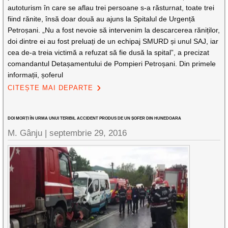
autoturism în care se aflau trei persoane s-a răsturnat, toate trei
fiind rănite, însă doar două au ajuns la Spitalul de Urgență
Petroșani. „Nu a fost nevoie să intervenim la descarcerea răniților,
doi dintre ei au fost preluați de un echipaj SMURD și unul SAJ, iar
cea de-a treia victimă a refuzat să fie dusă la spital”, a precizat
comandantul Detașamentului de Pompieri Petroșani. Din primele
informații, șoferul
CITEȘTE MAI DEPARTE
DOI MORȚI ÎN URMA UNUI TERIBIL ACCIDENT PRODUS DE UN ȘOFER DIN HUNEDOARA
M. Gânju |
septembrie 29, 2016