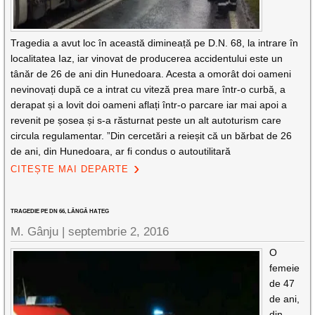
Tragedia a avut loc în această dimineață pe D.N. 68, la intrare în
localitatea Iaz, iar vinovat de producerea accidentului este un
tânăr de 26 de ani din Hunedoara. Acesta a omorât doi oameni
nevinovați după ce a intrat cu viteză prea mare într-o curbă, a
derapat și a lovit doi oameni aflați într-o parcare iar mai apoi a
revenit pe șosea și s-a răsturnat peste un alt autoturism care
circula regulamentar. ”Din cercetări a reieșit că un bărbat de 26
de ani, din Hunedoara, ar fi condus o autoutilitară
CITEȘTE MAI DEPARTE
TRAGEDIE PE DN 66, LÂNGĂ HAȚEG
M. Gânju |
septembrie 2, 2016
O
femeie
de 47
de ani,
din