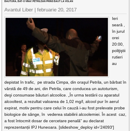
BĂUTURA, BAT-O VINA! PETRILEAN PRINS BĂUT LA VOLAN
Avantul Liber |
februarie 20, 2017
Ieri
seară ,
în jurul
orei
20:00,
poliţiştii
rutieri
au
depistat în trafic, pe strada Cimpa, din oraşul Petrila, un bărbat în
vârstă de 49 de ani, din Petrila, care conducea un autoturism,
deşi consumase băuturi alcoolice. „În urma testării cu aparatul
alcooltest, a rezultat valoarea de 1,02 mg/l, alcool pur în aerul
expirat, motiv pentru care celui în cauză i-au fost prelevate probe
biologice de sânge, în vederea stabilirii alcoolemiei. În acest caz,
a fost întocmit dosar de cercetare penală” au declarat
reprezentanții IPJ Huneoara. [slideshow_deploy id=’24093′]