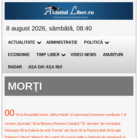
8 august 2026, sâmbătă, 08:40
ACTUALITATE
ADMINISTRAȚIE
POLITICĂ
ECONOMIE
TIMP LIBER
VIDEO NEWS
ANUNȚURI
RADAR
AȘA DA! AȘA NU!
MORŢI
00
00 la Ansamblul istoric „Mina Petrila” și marchează lansarea numărului 7 al
revistei „Ilustrația”
00 la Biserica Romano-Catolică ”Sf. Varvara” din municipiul
Petroșani
00 la Galeria de artă ”Forma” din Deva
00 la Peștera Bolii
00 la sala
Palatului Cultural ”Minerul” din Lupeni
00 o nouă ediție a Salonului de primăvară al