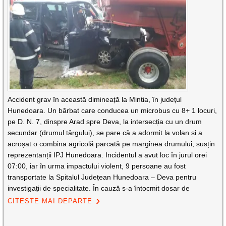
Accident grav în această dimineață la Mintia, în județul
Hunedoara. Un bărbat care conducea un microbus cu 8+ 1 locuri,
pe D. N. 7, dinspre Arad spre Deva, la intersecția cu un drum
secundar (drumul târgului), se pare că a adormit la volan și a
acroșat o combina agricolă parcată pe marginea drumului, susțin
reprezentanții IPJ Hunedoara. Incidentul a avut loc în jurul orei
07:00, iar în urma impactului violent, 9 persoane au fost
transportate la Spitalul Județean Hunedoara – Deva pentru
investigații de specialitate. În cauză s-a întocmit dosar de
CITEȘTE MAI DEPARTE