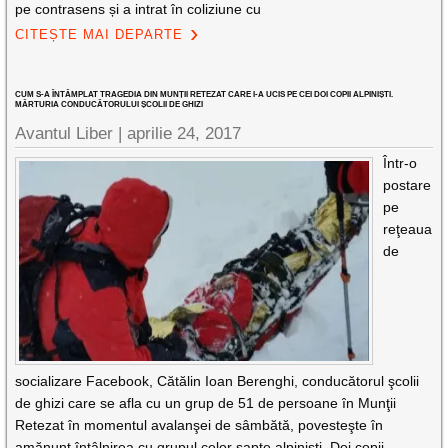
pe contrasens și a intrat în coliziune cu
CITEȘTE MAI DEPARTE
CUM S-A ÎNTÂMPLAT TRAGEDIA DIN MUNȚII RETEZAT CARE I-A UCIS PE CEI DOI COPII ALPINIȘTI.
MĂRTURIA CONDUCĂTORULUI ȘCOLII DE GHIZI
Avantul Liber |
aprilie 24, 2017
Într-o
postare
pe
reţeaua
de
socializare Facebook, Cătălin Ioan Berenghi, conducătorul şcolii
de ghizi care se afla cu un grup de 51 de persoane în Munţii
Retezat în momentul avalanşei de sâmbătă, povesteşte în
amănunt întâlnirea cu grupul celor şapte alpinişti. Doi copii-