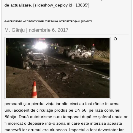
de actualizare. [slideshow_deploy id=’13835′]
GALERIE FOTO. ACCIDENT CUMPLIT PE DN 66, ÎNTRE PETROȘANI ȘI BĂNIȚA
M. Gânju |
noiembrie 6, 2017
O
persoană și-a pierdut viața iar alte cinci au fost rănite în urma
unui accident de circulație produs pe DN 66, pe raza comunei
Bănița. Două autoturisme s-au tamponat după ce șoferul unuia ar
fi încercat o depășire într-o zonă în care este interzisă această
manevră iar drumul era alunecos. Impactul a fost devastator iar