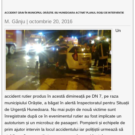
ACCIDENT GRAV ÎN MUNICIPIUL ORĂȘTIE. ISU HUNEDOARA ACTIVAT PLANUL ROȘU DE INTERVENȚIE
M. Gânju |
octombrie 20, 2016
Un
accident rutier produs în acestă dimineață pe DN 7, pe raza
municipiului Orăștie, a băgat în alertă Inspectoratul pentru Situații
de Urgență Hunedoara. Nu mai puțin de nouă victime sunt
înregistrate după ce în evenimentul rutier au fost implicate un
autoturism și un microbuz de pasageri. Pompierii și echipele de
prim ajutor intervin la locul accidentului iar polițiștii urmează să