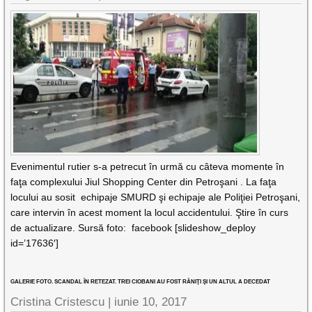
Evenimentul rutier s-a petrecut în urmă cu câteva momente în
faţa complexului Jiul Shopping Center din Petroşani . La faţa
locului au sosit echipaje SMURD şi echipaje ale Poliţiei Petroşani,
care intervin în acest moment la locul accidentului. Ştire în curs
de actualizare. Sursă foto: facebook [slideshow_deploy
id=’17636′]
GALERIE FOTO. SCANDAL ÎN RETEZAT. TREI CIOBANI AU FOST RĂNIŢI ŞI UN ALTUL A DECEDAT
Cristina Cristescu |
iunie 10, 2017