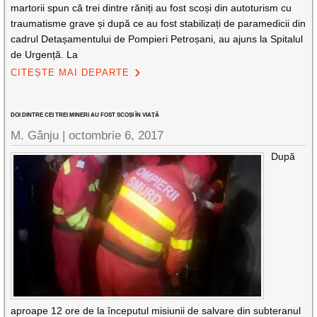
martorii spun că trei dintre răniți au fost scoși din autoturism cu
traumatisme grave și după ce au fost stabilizați de paramedicii din
cadrul Detașamentului de Pompieri Petroșani, au ajuns la Spitalul
de Urgență. La
CITEȘTE MAI DEPARTE
DOI DINTRE CEI TREI MINERI AU FOST SCOȘI ÎN VIAȚĂ
M. Gânju |
octombrie 6, 2017
După
aproape 12 ore de la începutul misiunii de salvare din subteranul