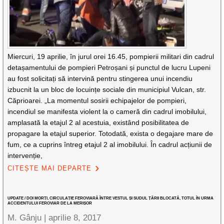
Miercuri, 19 aprilie, în jurul orei 16.45, pompierii militari din cadrul
detașamentului de pompieri Petroșani și punctul de lucru Lupeni
au fost solicitați să intervină pentru stingerea unui incendiu
izbucnit la un bloc de locuințe sociale din municipiul Vulcan, str.
Căprioarei. „La momentul sosirii echipajelor de pompieri,
incendiul se manifesta violent la o cameră din cadrul imobilului,
amplasată la etajul 2 al acestuia, existând posibilitatea de
propagare la etajul superior. Totodată, exista o degajare mare de
fum, ce a cuprins întreg etajul 2 al imobilului. În cadrul acțiunii de
intervenție,
CITEȘTE MAI DEPARTE
UPDATE / DOI MORȚI, CIRCULAȚIE FEROVIARĂ ÎNTRE VESTUL ȘI SUDUL ȚĂRII BLOCATĂ, TOTUL ÎN URMA
ACCIDENTULUI FEROVIAR DE LA MERIȘOR
M. Gânju |
aprilie 8, 2017