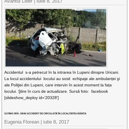
Avantul Liber |
iulie 8, 2017
Accidentul s-a petrecut în la intrarea în Lupeni dinspre Uricani.
La locul accidentului locului au sosit echipaje ale ambulanței şi
ale Poliţiei din Lupeni, care intervin în acest moment la fața
locului. Ştire în curs de actualizare. Sursă foto: facebook
[slideshow_deploy id=’20328′]
ULTIMĂ ORĂ: GRAV ACCIDENT DE CIRCULAȚIE ÎN LOCALITATEA BĂNIȚA
Eugenia Florean |
iulie 8, 2017