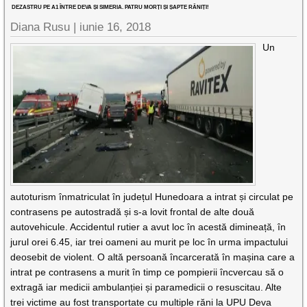
DEZASTRU PE A1 ÎNTRE DEVA ȘI SIMERIA. PATRU MORȚI ȘI ȘAPTE RĂNIȚI!
Diana Rusu
|
iunie 16, 2018
Un
autoturism înmatriculat în județul Hunedoara a intrat și circulat pe
contrasens pe autostradă și s-a lovit frontal de alte două
autovehicule. Accidentul rutier a avut loc în acestă dimineață, în
jurul orei 6.45, iar trei oameni au murit pe loc în urma impactului
deosebit de violent. O altă persoană încarcerată în mașina care a
intrat pe contrasens a murit în timp ce pompierii încvercau să o
extragă iar medicii ambulanției și paramedicii o resuscitau. Alte
trei victime au fost transportate cu multiple răni la UPU Deva