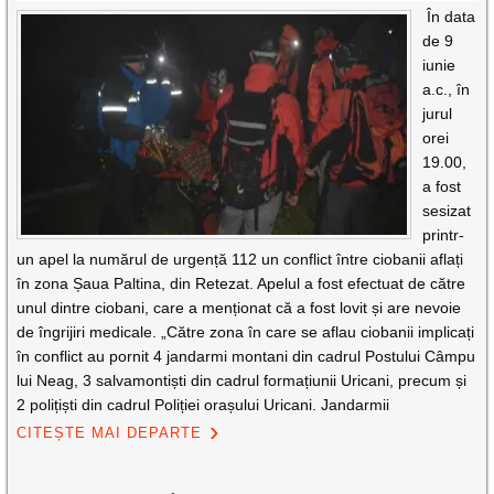
În data
de 9
iunie
a.c., în
jurul
orei
19.00,
a fost
sesizat
printr-
un apel la numărul de urgență 112 un conflict între ciobanii aflați
în zona Șaua Paltina, din Retezat. Apelul a fost efectuat de către
unul dintre ciobani, care a menționat că a fost lovit și are nevoie
de îngrijiri medicale. „Către zona în care se aflau ciobanii implicați
în conflict au pornit 4 jandarmi montani din cadrul Postului Câmpu
lui Neag, 3 salvamontiști din cadrul formațiunii Uricani, precum și
2 polițiști din cadrul Poliției orașului Uricani. Jandarmii
CITEȘTE MAI DEPARTE