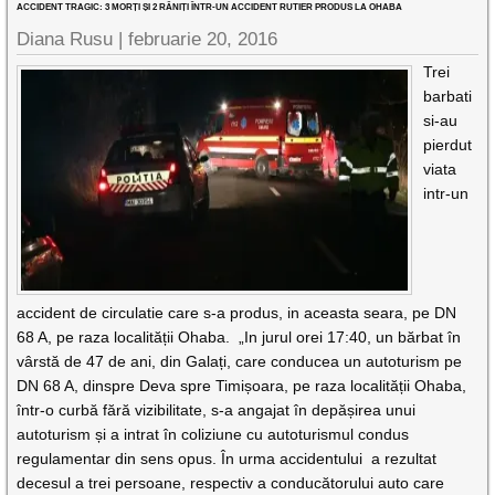
ACCIDENT TRAGIC: 3 MORȚI ȘI 2 RĂNIȚI ÎNTR-UN ACCIDENT RUTIER PRODUS LA OHABA
Diana Rusu |
februarie 20, 2016
Trei
barbati
si-au
pierdut
viata
intr-un
accident de circulatie care s-a produs, in aceasta seara, pe DN
68 A, pe raza localității Ohaba. „In jurul orei 17:40, un bărbat în
vârstă de 47 de ani, din Galați, care conducea un autoturism pe
DN 68 A, dinspre Deva spre Timișoara, pe raza localității Ohaba,
într-o curbă fără vizibilitate, s-a angajat în depășirea unui
autoturism și a intrat în coliziune cu autoturismul condus
regulamentar din sens opus. În urma accidentului a rezultat
decesul a trei persoane, respectiv a conducătorului auto care