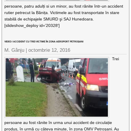
persoane, patru adulți si un minor, au fost rănite într-un accident
rutier petrecut la Bănița. Victimele au fost transportate în stare
stabilă de echipajele SMURD şi SAJ Hunedoara.
[slideshow_deploy id=’20328′]
VIDEO / ACCIDENT CU TREI VICTIME ÎN ZONA AEROPORT PETROȘANI
M. Gânju |
octombrie 12, 2016
Trei
persoane au fost rănite în urma unui accident de circulație
produs, în urmă cu câteva minute, în zona OMV Petroșani. Au