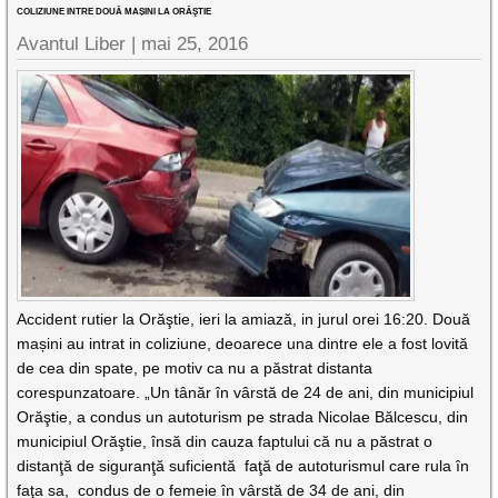
COLIZIUNE INTRE DOUĂ MAȘINI LA ORĂŞTIE
Avantul Liber |
mai 25, 2016
Accident rutier la Orăştie, ieri la amiază, in jurul orei 16:20. Două
mașini au intrat in coliziune, deoarece una dintre ele a fost lovită
de cea din spate, pe motiv ca nu a păstrat distanta
corespunzatoare. „Un tânăr în vârstă de 24 de ani, din municipiul
Orăştie, a condus un autoturism pe strada Nicolae Bălcescu, din
municipiul Orăştie, însă din cauza faptului că nu a păstrat o
distanţă de siguranţă suficientă faţă de autoturismul care rula în
faţa sa, condus de o femeie în vârstă de 34 de ani, din