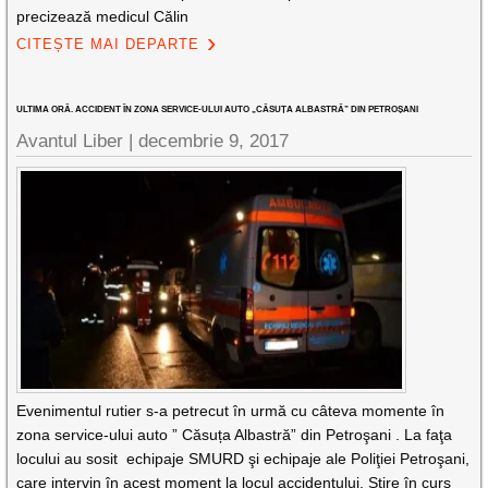
precizează medicul Călin
CITEȘTE MAI DEPARTE
ULTIMA ORĂ. ACCIDENT ÎN ZONA SERVICE-ULUI AUTO „CĂSUȚA ALBASTRĂ” DIN PETROȘANI
Avantul Liber |
decembrie 9, 2017
Evenimentul rutier s-a petrecut în urmă cu câteva momente în
zona service-ului auto ” Căsuța Albastră” din Petroşani . La faţa
locului au sosit echipaje SMURD şi echipaje ale Poliţiei Petroşani,
care intervin în acest moment la locul accidentului. Ştire în curs