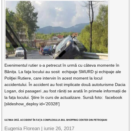
Evenimentul rutier s-a petrecut în urmă cu câteva momente în
Bănița. La faţa locului au sosit echipaje SMURD şi echipaje ale
Poliţiei Rutiere, care intervin în acest moment la locul
accidentului. În accident au fost implicate două autoturisme Dacia
Logan, doi pasageri ,au fost răniți se arată în primele informații de
la fața locului. Ştire în curs de actualizare. Sursă foto: facebook
[slideshow_deploy id=’20328′]
ULTIMA ORĂ. ACCIDENT ÎN FAŢA COMPLEXULUI JIUL SHOPPING CENTER DIN PETROŞANI
Eugenia Florean |
iunie 26, 2017