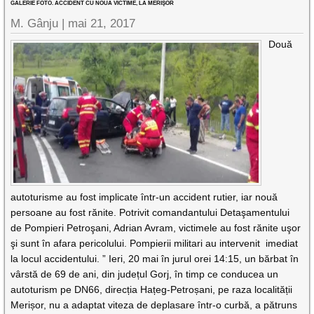
GALERIE FOTO. ACCIDENT CU NOUĂ VICTIME, LA MERIŞOR
M. Gânju |
mai 21, 2017
Două
autoturisme au fost implicate într-un accident rutier, iar nouă
persoane au fost rănite. Potrivit comandantului Detaşamentului
de Pompieri Petroşani, Adrian Avram, victimele au fost rănite uşor
şi sunt în afara pericolului. Pompierii militari au intervenit imediat
la locul accidentului. ” Ieri, 20 mai în jurul orei 14:15, un bărbat în
vârstă de 69 de ani, din județul Gorj, în timp ce conducea un
autoturism pe DN66, direcția Hațeg-Petroșani, pe raza localității
Merișor, nu a adaptat viteza de deplasare într-o curbă, a pătruns