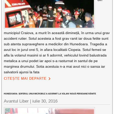
municipiul Craiova, a murit în această dimineță, în urma unui grav
accident rutier. Sotul acesteia a fost grav ranit iar doua fetite sunt
sub atenta supraveghere a medicilor din Hunedoara. Tragedia a
avut loc in jurul orei 5, in afara localitatii Ciopeia. Sotul femeii se
afla la volanul masinii si ar fi adormit, vehiculul lovind balustrada
metalica a unui podet iar apoi s-a rasturnat in santul de pe
marginea drumului. Sotia acestuia n-a mai avut nici o sansa iar
salvatorii ajunsi la fata
CITEȘTE MAI DEPARTE
HUNEDOARA: ȘOFERUL UNUI MICROBUZ A ADORMIT LA VOLAN! NOUĂ PERSOANE RĂNITE
Avantul Liber |
iulie 30, 2016