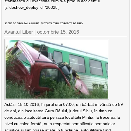
stabilească cu exactitate cum s-a produs accidentul.
[slideshow_deploy id=’20328′]
SCENE DE GROAZA LA MINTIA. AUTOUTILITARĂ ZDROBITĂ DE TREN
Avantul Liber |
octombrie 15, 2016
Astăzi, 15.10.2016, în jurul orei 07.00, un bărbat în vârstă de 59
de ani, din localitatea Gura Râului, județul Sibiu, în timp ce
conducea o autoutilitară pe raza localității Mintia, la trecerea la
nivel cu calea ferată, nu a respectat semnificația semnalelor
acustice și luminoase aflate în funcțiune, autoutilitara fiind