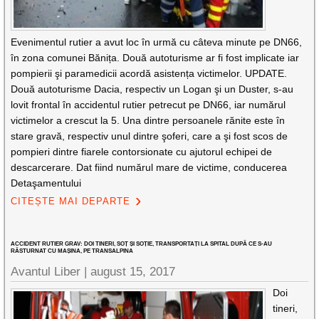
Evenimentul rutier a avut loc în urmă cu câteva minute pe DN66,
în zona comunei Bănița. Două autoturisme ar fi fost implicate iar
pompierii şi paramedicii acordă asistența victimelor. UPDATE.
Două autoturisme Dacia, respectiv un Logan şi un Duster, s-au
lovit frontal în accidentul rutier petrecut pe DN66, iar numărul
victimelor a crescut la 5. Una dintre persoanele rănite este în
stare gravă, respectiv unul dintre şoferi, care a şi fost scos de
pompieri dintre fiarele contorsionate cu ajutorul echipei de
descarcerare. Dat fiind numărul mare de victime, conducerea
Detaşamentului
CITEȘTE MAI DEPARTE
ACCIDENT RUTIER GRAV: DOI TINERI, SOȚ ȘI SOȚIE, TRANSPORTAȚI LA SPITAL DUPĂ CE S-AU
RĂSTURNAT CU MAȘINA, PE TRANSALPINA
Avantul Liber |
august 15, 2017
Doi
tineri,