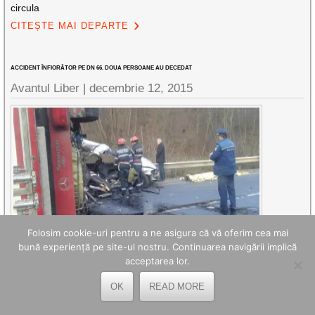
circula
CITEȘTE MAI DEPARTE
ACCIDENT ÎNFIORĂTOR PE DN 66. DOUA PERSOANE AU DECEDAT
Avantul Liber |
decembrie 12, 2015
Folosim cookie-uri pentru a ne asigura că vă oferim cea mai
bună experiență pe site-ul nostru. Continuarea navigării implică
acceptarea lor.
Conducătorul unui autoturism (Opel) s-a angajat în depășirea
unei autoutilitare, fără să se asigure corespunzător, și a intra în
OK
READ MORE
coliziune forntală cu autoturismul care circula din sens opus (
Bmw). Conducătorul autoturismului Opel și pasagerul din dreapta