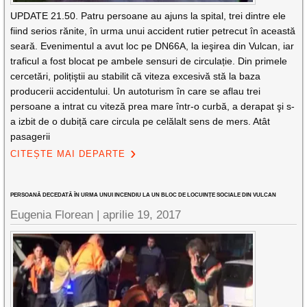
UPDATE 21.50. Patru persoane au ajuns la spital, trei dintre ele
fiind serios rănite, în urma unui accident rutier petrecut în această
seară. Evenimentul a avut loc pe DN66A, la ieşirea din Vulcan, iar
traficul a fost blocat pe ambele sensuri de circulație. Din primele
cercetări, polițiştii au stabilit că viteza excesivă stă la baza
producerii accidentului. Un autoturism în care se aflau trei
persoane a intrat cu viteză prea mare într-o curbă, a derapat şi s-
a izbit de o dubiță care circula pe celălalt sens de mers. Atât
pasagerii
CITEȘTE MAI DEPARTE
PERSOANĂ DECEDATĂ ÎN URMA UNUI INCENDIU LA UN BLOC DE LOCUINȚE SOCIALE DIN VULCAN
Eugenia Florean |
aprilie 19, 2017