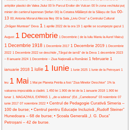
artiștilor plastici din Valea Jiului
00 în Parcul Eroilor din Vulcan
00 în zona vechiului puț
00-
minier din cartierul lupenean Ștefan
00) la Cetatea Mălăiești de la Sălașu de Sus
13
00; Antonia Morarul Alecsia Ilieș
00 la Sala „Liviu Oros” a Centrului Cultural
1
„Drăgan Muntean” Deva
1 aprilie 2022 de la ora 19
1 aprilie se scumpește gazul
1
1 Decembrie
August
1 Decembrie ( de la Iuliu Maniu la Aurel Vlaicu)
1 Decembrie 1918
1 Decembrie 2019
1 Decembrie 2017
1 Decembrie
2022
1 Decembrie 2022 se deschide „Târgul de iarnă” de la Deva
1 decembrie 2023
1 februarie
1
– 8 ianuarie 2024
1 Decembrie – Ziua Națională a României
1 Iunie
1 iulie
ianuarie 2018
1 Iunie 2025
1 Iunie de la Petroșani
1
1 Mai
leu
1 Mai pe Planeta Petrila a fost ”Ziua Minelor Deschise”
1% la
valoarea impozabila a cladirii.
1.450 lei
1.900 de lei de la 1 ianuarie 2018
1.900 lei
lunar
1. MAGAZINUL EXPANS
1. „de-a iubirea” (Ed. „Cameleonul”
03 noiembrie
07
• Centrul de Pedagogie Curativă Simeria –
iunie 2017
07 noiembrie 2022
100 de burse; • Centrul pentru Educație Incluzivă „Rudolf Steiner”
Hunedoara – 68 de burse; • Școala Generală „I. G. Duca”
Petroșani – 42 de burse.