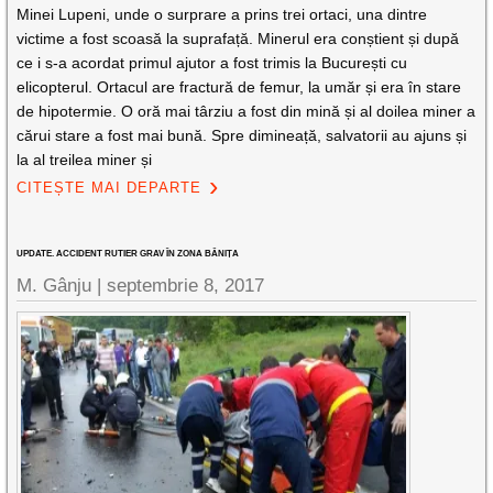
Minei Lupeni, unde o surprare a prins trei ortaci, una dintre
victime a fost scoasă la suprafață. Minerul era conștient și după
ce i s-a acordat primul ajutor a fost trimis la București cu
elicopterul. Ortacul are fractură de femur, la umăr și era în stare
de hipotermie. O oră mai târziu a fost din mină și al doilea miner a
cărui stare a fost mai bună. Spre dimineață, salvatorii au ajuns și
la al treilea miner și
CITEȘTE MAI DEPARTE
UPDATE. ACCIDENT RUTIER GRAV ÎN ZONA BĂNIȚA
M. Gânju |
septembrie 8, 2017