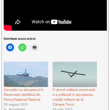
Distribuie acest articol
Cercetări cu elicopterul în
O dronă militară americană
Rezervația științifică din
s-a prăbușit în apropierea
Parcul Național Retezat
unității militare de la
28 august 2019
Câmpia Turzii
În „Actualitate”
15 iulie 2022