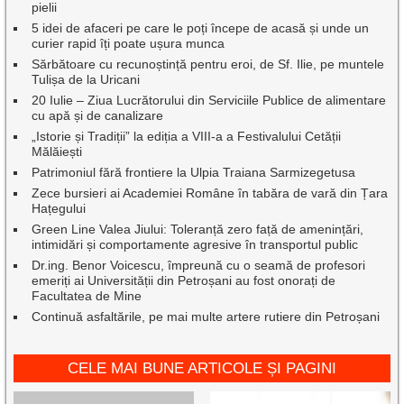
pielii
5 idei de afaceri pe care le poți începe de acasă și unde un
curier rapid îți poate ușura munca
Sărbătoare cu recunoștință pentru eroi, de Sf. Ilie, pe muntele
Tulișa de la Uricani
20 Iulie – Ziua Lucrătorului din Serviciile Publice de alimentare
cu apă și de canalizare
„Istorie și Tradiții” la ediția a VIII-a a Festivalului Cetății
Mălăiești
Patrimoniul fără frontiere la Ulpia Traiana Sarmizegetusa
Zece bursieri ai Academiei Române în tabăra de vară din Țara
Hațegului
Green Line Valea Jiului: Toleranță zero față de amenințări,
intimidări și comportamente agresive în transportul public
Dr.ing. Benor Voicescu, împreună cu o seamă de profesori
emeriți ai Universității din Petroșani au fost onorați de
Facultatea de Mine
Continuă asfaltările, pe mai multe artere rutiere din Petroșani
CELE MAI BUNE ARTICOLE ȘI PAGINI