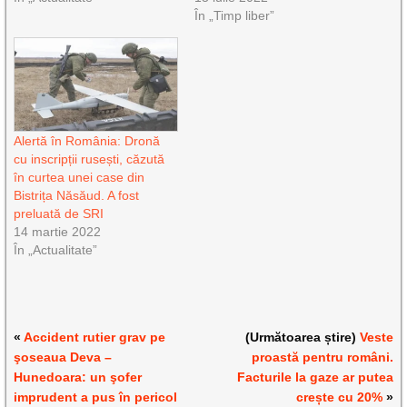
În „Timp liber”
Alertă în România: Dronă
cu inscripții rusești, căzută
în curtea unei case din
Bistrița Năsăud. A fost
preluată de SRI
14 martie 2022
În „Actualitate”
«
Accident rutier grav pe
(Următoarea știre)
Veste
şoseaua Deva –
proastă pentru români.
Hunedoara: un şofer
Facturile la gaze ar putea
imprudent a pus în pericol
crește cu 20%
»