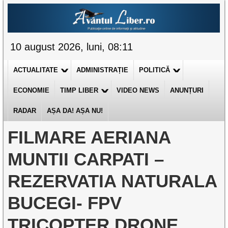
10 august 2026, luni, 08:11
ACTUALITATE
ADMINISTRAȚIE
POLITICĂ
ECONOMIE
TIMP LIBER
VIDEO NEWS
ANUNȚURI
RADAR
AȘA DA! AȘA NU!
FILMARE AERIANA
MUNTII CARPATI –
REZERVATIA NATURALA
BUCEGI- FPV
TRICOPTER DRONE