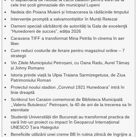
cele trei școli gimnaziale din municipiul Lupeni
Nedeia din Poiana Muierii și întoarcerea la rădăcinile timpului
Intervenție promptă a salvamontiștilor în Munții Retezat
Oameni speciali sărbătoriți de autorități la Gala de excelenţă
”Hunedoreni de succes”, ediția 2026
Caravana TIFF a transformat Mina Petrila în cinema în aer
liber.
Cum reduci costurile de livrare pentru magazinul online – 7
strategii
Vin Zilele Municipiului Petroșani, cu Oana Radu, Aurel Tămaș
și Johny Romano
Istoria prinde viață la Ulpia Traiana Sarmizegetusa, de Ziua
Patrimoniului Roman
Proiectul noului stadion „Corvinul 1921 Hunedoara” intră în
linie dreaptă
Scriitorul Ion Caraion comemorat de Biblioteca Municipală
,,Valeriu Butulescu” Petroșani, la 40 de ani de la trecerea sa în
eternitate
Studenții Universității din București au transformat practica de
vară într-un proiect cu impact în Geoparcul Internațional
UNESCO Țara Hațegului
Beneficiile utilizării unei creme BB în rutina zilnică de îngrijire a