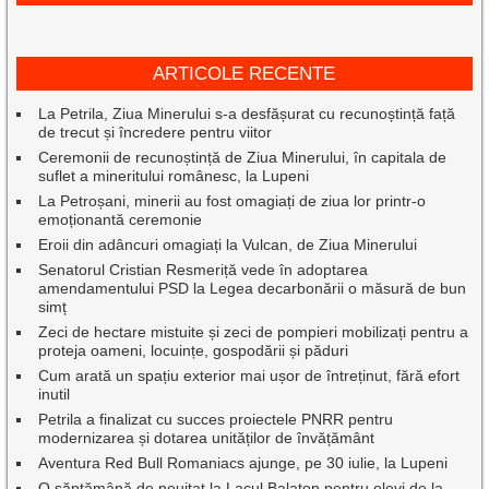
ARTICOLE RECENTE
La Petrila, Ziua Minerului s-a desfășurat cu recunoștință față
de trecut și încredere pentru viitor
Ceremonii de recunoștință de Ziua Minerului, în capitala de
suflet a mineritului românesc, la Lupeni
La Petroșani, minerii au fost omagiați de ziua lor printr-o
emoționantă ceremonie
Eroii din adâncuri omagiați la Vulcan, de Ziua Minerului
Senatorul Cristian Resmeriță vede în adoptarea
amendamentului PSD la Legea decarbonării o măsură de bun
simț
Zeci de hectare mistuite și zeci de pompieri mobilizați pentru a
proteja oameni, locuințe, gospodării și păduri
Cum arată un spațiu exterior mai ușor de întreținut, fără efort
inutil
Petrila a finalizat cu succes proiectele PNRR pentru
modernizarea și dotarea unităților de învățământ
Aventura Red Bull Romaniacs ajunge, pe 30 iulie, la Lupeni
O săptămână de neuitat la Lacul Balaton pentru elevi de la