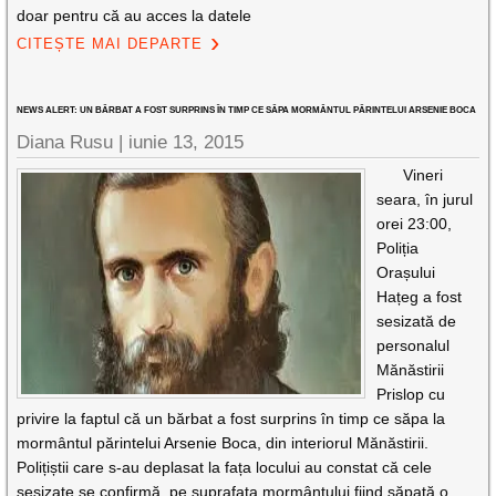
doar pentru că au acces la datele
CITEȘTE MAI DEPARTE
NEWS ALERT: UN BĂRBAT A FOST SURPRINS ÎN TIMP CE SĂPA MORMÂNTUL PĂRINTELUI ARSENIE BOCA
Diana Rusu
|
iunie 13, 2015
Vineri
seara, în jurul
orei 23:00,
Poliția
Orașului
Hațeg a fost
sesizată de
personalul
Mănăstirii
Prislop cu
privire la faptul că un bărbat a fost surprins în timp ce săpa la
mormântul părintelui Arsenie Boca, din interiorul Mănăstirii.
Polițiștii care s-au deplasat la fața locului au constat că cele
sesizate se confirmă, pe suprafața mormântului fiind săpată o