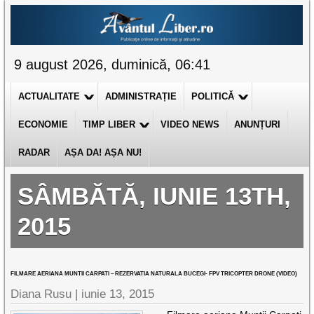
9 august 2026, duminică, 06:41
ACTUALITATE
ADMINISTRAȚIE
POLITICĂ
ECONOMIE
TIMP LIBER
VIDEO NEWS
ANUNȚURI
RADAR
AȘA DA! AȘA NU!
SÂMBĂTĂ, IUNIE 13TH,
2015
FILMARE AERIANA MUNTII CARPATI – REZERVATIA NATURALA BUCEGI- FPV TRICOPTER DRONE (VIDEO)
Diana Rusu
|
iunie 13, 2015