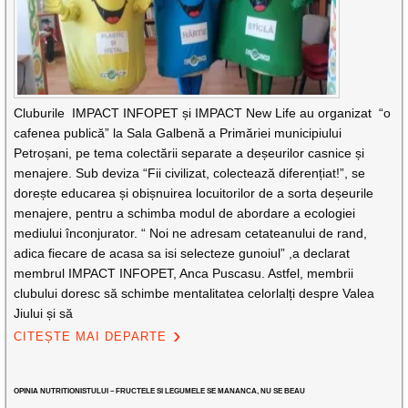
Cluburile IMPACT INFOPET și IMPACT New Life au organizat “o
cafenea publică” la Sala Galbenă a Primăriei municipiului
Petroșani, pe tema colectării separate a deșeurilor casnice și
menajere. Sub deviza “Fii civilizat, colectează diferențiat!”, se
dorește educarea și obișnuirea locuitorilor de a sorta deșeurile
menajere, pentru a schimba modul de abordare a ecologiei
mediului înconjurator. “ Noi ne adresam cetateanului de rand,
adica fiecare de acasa sa isi selecteze gunoiul” ,a declarat
membrul IMPACT INFOPET, Anca Puscasu. Astfel, membrii
clubului doresc să schimbe mentalitatea celorlalți despre Valea
Jiului și să
CITEȘTE MAI DEPARTE
OPINIA NUTRITIONISTULUI – FRUCTELE SI LEGUMELE SE MANANCA, NU SE BEAU