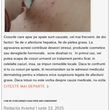
Cosurile care apar pe spate sunt cauzate, cel mai frecvent, de doi
factori: fie de o afectiune hepatica, fie de pielea grasa. La
agravarea acneei contribuie deseori stresul, produsele cosmetice
sau dereglarile hormonale, scrie divahair.ro. In primul caz, vei
putea scapa de cosuri urmand un tratament pentru ficat, in
celelalte cazuri, insa, se impun remediile locale. Daca te confrunti
si tu cu cosuri pe spate, iti recomandam sa te adresezi medicului
dermatolog pentru a inlatura orice suspiciune legata de afectiuni
grave. Daca totusi nu este vorba despre cauze medicale, nu ezita
CITEȘTE MAI DEPARTE
CUM SĂ-ŢI RĂCOREŞTI CASA FĂRĂ AER CONDIŢIONAT
Redactia Avantul
|
iunie 13, 2015