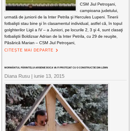
CSM Jiul Petroşani,
campioana judetului,
urmată de juniorii de la Inter Petrila şi Hercules Lupeni. Tinerii
fotbalişti stau bine şi în clasamentul individual, astfel că, în topul
golghterilor Ligii a IV – a Juniori, pe locurile 2, 3 şi 4, sunt clasaţi
fotbaliştii Boldizsar Adrian de la Inter Petrila, cu 29 de reuşite,
Păsărică Marian – CSM Jiul Petroşani,
CITEȘTE MAI DEPARTE
MORMÂNTUL PĂRINTELUI ARSENIE BOCA VA FI PROTEJAT CU O CONSTRUCȚIE DIN LEMN
Diana Rusu
|
iunie 13, 2015