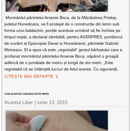
Mormântul părintelui Arsenie Boca, de la Mănăstirea Prislop,
județul Hunedoara, va fi protejat de o construcție din lemn sub
forma unui baldachin, porțile acestuia urmând să fie închise pe
timpul nopții, a declarat sâmbătă, pentru AGERPRES, purtătorul
de cuvânt al Episcopiei Devei și Hunedoarei, părintele Gabriel
Miricescu. El a spus că este „regretabil” gestul bărbatului care a
profanat mormântul părintelui Arsenie Boca, săpând o groapă
adâncă de o jumătate de metru și lungă de doi metri. „Este
regretabil că se întâmplă lucruri de felul acesta. Cu siguranță,
CITEȘTE MAI DEPARTE
CUM SCAPI DE COȘURILE DE PE SPATE.
Avantul Liber |
iunie 13, 2015