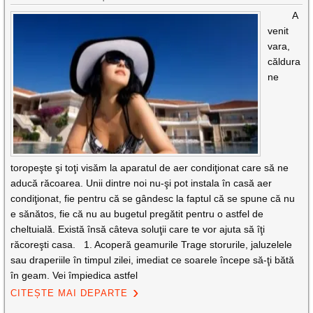
A
venit
vara,
căldura
ne
toropeşte şi toţi visăm la aparatul de aer condiţionat care să ne
aducă răcoarea. Unii dintre noi nu-şi pot instala în casă aer
condiţionat, fie pentru că se gândesc la faptul că se spune că nu
e sănătos, fie că nu au bugetul pregătit pentru o astfel de
cheltuială. Există însă câteva soluţii care te vor ajuta să îţi
răcoreşti casa. 1. Acoperă geamurile Trage storurile, jaluzelele
sau draperiile în timpul zilei, imediat ce soarele începe să-ţi bătă
în geam. Vei împiedica astfel
CITEȘTE MAI DEPARTE