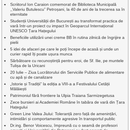
Scriitorul Ion Caraion comemorat de Biblioteca Municipală
,,Valeriu Butulescu” Petroșani, la 40 de ani de la trecerea sa în
eternitate
Studenții Universității din București au transformat practica de
vară într-un proiect cu impact în Geoparcul Internațional
UNESCO Țara Hațegului
Beneficiile utilizării unei creme BB în rutina zilnică de îngrijire a
pielii
5 idei de afaceri pe care le poți începe de acasă și unde un
curier rapid îți poate ușura munca
Sărbătoare cu recunoștință pentru eroi, de Sf. Ilie, pe muntele
Tulișa de la Uricani
20 Iulie – Ziua Lucrătorului din Serviciile Publice de alimentare
cu apă și de canalizare
„Istorie și Tradiții” la ediția a VIII-a a Festivalului Cetății
Mălăiești
Patrimoniul fără frontiere la Ulpia Traiana Sarmizegetusa
Zece bursieri ai Academiei Române în tabăra de vară din Țara
Hațegului
Green Line Valea Jiului: Toleranță zero față de amenințări,
intimidări și comportamente agresive în transportul public
Dr.ing. Benor Voicescu, împreună cu o seamă de profesori