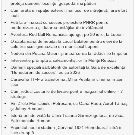
proteja oameni, locuințe, gospodării și păduri
Cum arată un spațiu exterior mai ușor de întreținut, fără efort
inutil
Petrila a finalizat cu succes proiectele PNRR pentru
modernizarea și dotarea unităților de învățământ
Aventura Red Bull Romaniacs ajunge, pe 30 iulie, la Lupeni
O săptămână de neuitat la Lacul Balaton pentru elevi de la
cele trei școli gimnaziale din municipiul Lupeni
Nedeia din Poiana Muierii și întoarcerea la rădăcinile timpului
Intervenție promptă a salvamontiștilor în Munții Retezat
Oameni speciali sărbătoriți de autorități la Gala de excelenţă
”Hunedoreni de succes”, ediția 2026
Caravana TIFF a transformat Mina Petrila în cinema în aer
liber.
Cum reduci costurile de livrare pentru magazinul online – 7
strategii
Vin Zilele Municipiului Petroșani, cu Oana Radu, Aurel Tămaș
și Johny Romano
Istoria prinde viață la Ulpia Traiana Sarmizegetusa, de Ziua
Patrimoniului Roman
Proiectul noului stadion „Corvinul 1921 Hunedoara” intră în
linie dreaptă