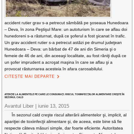
accident rutier grav s-a petrecut sâmbătă pe şoseaua Hunedoara
– Deva, în zona Peştişul Mare: un autoturism în care se aflau doi
hunedoreni s-a răsturnat, după ce şoferul a fost şicanat în trafic.
Un grav accident rutier s-a petrecut astăzi pe drumul judeţean
Hunedoara – Deva: un bărbat de 47 de ani din Simeria şi o
femeie de 46 de ani, din aceeaşi localitate, au fost răniţi după ce
un şofer imprudent a acroşat maşina în care se aflau şi a
provocat răsturnarea acesteia în afara carosabilului.
CITEȘTE MAI DEPARTE
ATENŢIE LA ALIMENTELE PE CARE LE CONSUMAŢI. RISCUL TOXIINFECŢIILOR ALIMENTARE CREŞTE ÎN
SEZONUL CALD
Avantul Liber |
iunie 13, 2015
În sezonul cald creşte riscul alterării alimentelor şi, implicit, al
apariţiei de toxiinfecţii alimentare şi, de aceea, este bine să fie
respecte câteva măsuri simple, dar foarte eficiente. Autoritatea