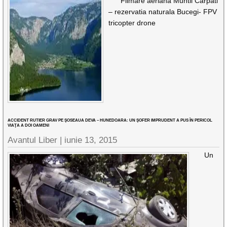
Filmare aeriana Muntii Carpati
– rezervatia naturala Bucegi- FPV
tricopter drone
ACCIDENT RUTIER GRAV PE ŞOSEAUA DEVA – HUNEDOARA: UN ŞOFER IMPRUDENT A PUS ÎN PERICOL
VIAŢA A DOI OAMENI
Avantul Liber |
iunie 13, 2015
Un