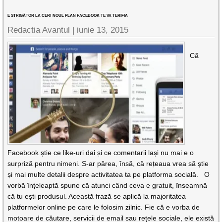
E STRIGĂTOR LA CER! NOUL PLAN FACEBOOK TE VA TERIFIA
Redactia Avantul
|
iunie 13, 2015
Că
Facebook știe ce like-uri dai și ce comentarii lași nu mai e o
surpriză pentru nimeni. S-ar părea, însă, că rețeaua vrea să știe
și mai multe detalii despre activitatea ta pe platforma socială. O
vorbă înțeleaptă spune că atunci când ceva e gratuit, înseamnă
că tu ești produsul. Această frază se aplică la majoritatea
platformelor online pe care le folosim zilnic. Fie că e vorba de
motoare de căutare, servicii de email sau rețele sociale, ele există