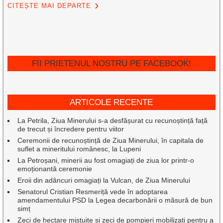
CITEȘTE MAI DEPARTE
FII PRIETENUL NOSTRU PE FACEBOOK!
ARTICOLE RECENTE
La Petrila, Ziua Minerului s-a desfășurat cu recunoștință față
de trecut și încredere pentru viitor
Ceremonii de recunoștință de Ziua Minerului, în capitala de
suflet a mineritului românesc, la Lupeni
La Petroșani, minerii au fost omagiați de ziua lor printr-o
emoționantă ceremonie
Eroii din adâncuri omagiați la Vulcan, de Ziua Minerului
Senatorul Cristian Resmeriță vede în adoptarea
amendamentului PSD la Legea decarbonării o măsură de bun
simț
Zeci de hectare mistuite și zeci de pompieri mobilizați pentru a