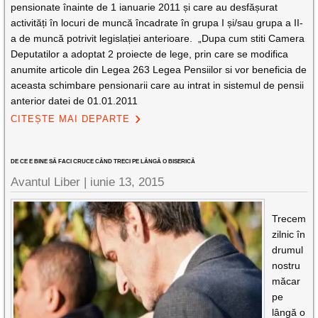
pensionate înainte de 1 ianuarie 2011 și care au desfășurat
activități în locuri de muncă încadrate în grupa I și/sau grupa a II-
a de muncă potrivit legislației anterioare. „Dupa cum stiti Camera
Deputatilor a adoptat 2 proiecte de lege, prin care se modifica
anumite articole din Legea 263 Legea Pensiilor si vor beneficia de
aceasta schimbare pensionarii care au intrat in sistemul de pensii
anterior datei de 01.01.2011
CITEȘTE MAI DEPARTE
DE CE E BINE SĂ FACI CRUCE CÂND TRECI PE LÂNGĂ O BISERICĂ
Avantul Liber |
iunie 13, 2015
Trecem
zilnic în
drumul
nostru
măcar
pe
lângă o