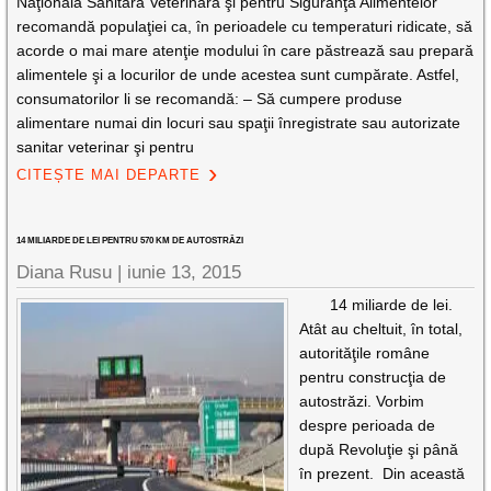
Naţională Sanitară Veterinară şi pentru Siguranţa Alimentelor
recomandă populaţiei ca, în perioadele cu temperaturi ridicate, să
acorde o mai mare atenţie modului în care păstrează sau prepară
alimentele şi a locurilor de unde acestea sunt cumpărate. Astfel,
consumatorilor li se recomandă: – Să cumpere produse
alimentare numai din locuri sau spaţii înregistrate sau autorizate
sanitar veterinar şi pentru
CITEȘTE MAI DEPARTE
14 MILIARDE DE LEI PENTRU 570 KM DE AUTOSTRĂZI
Diana Rusu
|
iunie 13, 2015
14 miliarde de lei.
Atât au cheltuit, în total,
autorităţile române
pentru construcţia de
autostrăzi. Vorbim
despre perioada de
după Revoluţie şi până
în prezent. Din această