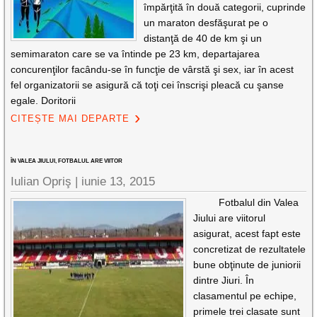
împărţită în două categorii, cuprinde
un maraton desfăşurat pe o
distanţă de 40 de km şi un
semimaraton care se va întinde pe 23 km, departajarea
concurenţilor facându-se în funcţie de vârstă şi sex, iar în acest
fel organizatorii se asigură că toţi cei înscrişi pleacă cu şanse
egale. Doritorii
CITEȘTE MAI DEPARTE
ÎN VALEA JIULUI, FOTBALUL ARE VIITOR
Iulian Opriş |
iunie 13, 2015
Fotbalul din Valea
Jiului are viitorul
asigurat, acest fapt este
concretizat de rezultatele
bune obţinute de juniorii
dintre Jiuri. În
clasamentul pe echipe,
primele trei clasate sunt