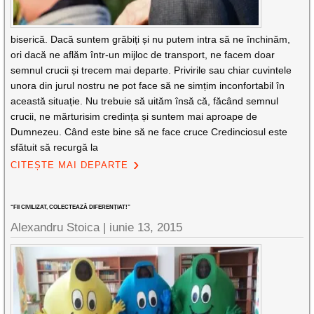
biserică. Dacă suntem grăbiți și nu putem intra să ne închinăm,
ori dacă ne aflăm într-un mijloc de transport, ne facem doar
semnul crucii și trecem mai departe. Privirile sau chiar cuvintele
unora din jurul nostru ne pot face să ne simțim inconfortabil în
această situație. Nu trebuie să uităm însă că, făcând semnul
crucii, ne mărturisim credința și suntem mai aproape de
Dumnezeu. Când este bine să ne face cruce Credinciosul este
sfătuit să recurgă la
CITEȘTE MAI DEPARTE
“FII CIVILIZAT, COLECTEAZĂ DIFERENȚIAT!”
Alexandru Stoica |
iunie 13, 2015