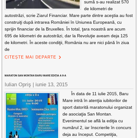
sumă s-au realizat 570
de kilometri de
autostrăzi, scrie Ziarul Financiar. Mare parte dintre aceştia au fost
construiţi după intrarea României în Uniunea Europeană, cu
sprijin financiar de la Bruxelles. În total, ţara noastră are acum
695 de kilometri de autostrăzi, dar la Revoluţie aveam deja 125
de kilometri. În aceste condiţii, România nu are nici până în ziua
de
CITEȘTE MAI DEPARTE
MARATON SAN MONTAN BARU MARE EDIŢIA A II-A
Iulian Opriş |
iunie 13, 2015
În data de 11 iulie 2015, Baru
Mare intră în atenţia iubitorilor de
sport datorită maratonului organizat
de asociaţia San Montan.
Evenimentul se află la ediţia cu
numărul 2, iar înscrierile în concurs
deja au început. Competiţia,