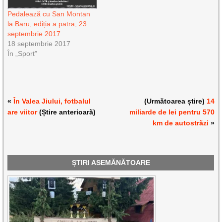
Pedalează cu San Montan
la Baru, ediția a patra, 23
septembrie 2017
18 septembrie 2017
În „Sport”
«
În Valea Jiului, fotbalul
(Următoarea știre)
14
are viitor
(Știre anterioară)
miliarde de lei pentru 570
km de autostrăzi
»
ȘTIRI ASEMĂNĂTOARE