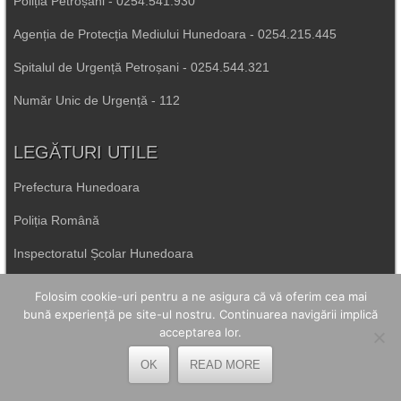
Poliția Petroșani - 0254.541.930
Agenția de Protecția Mediului Hunedoara - 0254.215.445
Spitalul de Urgență Petroșani - 0254.544.321
Număr Unic de Urgență - 112
LEGĂTURI UTILE
Prefectura Hunedoara
Poliția Română
Inspectoratul Școlar Hunedoara
Consiliul Județean Hunedoara
Folosim cookie-uri pentru a ne asigura că vă oferim cea mai
bună experiență pe site-ul nostru. Continuarea navigării implică
Primăria Petrila
acceptarea lor.
OK
READ MORE
Primăria Petroșani