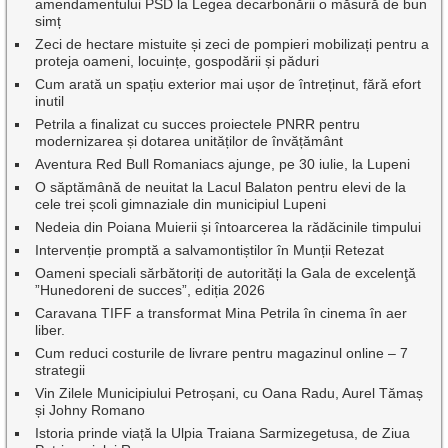
amendamentului PSD la Legea decarbonării o măsură de bun
simț
Zeci de hectare mistuite și zeci de pompieri mobilizați pentru a
proteja oameni, locuințe, gospodării și păduri
Cum arată un spațiu exterior mai ușor de întreținut, fără efort
inutil
Petrila a finalizat cu succes proiectele PNRR pentru
modernizarea și dotarea unităților de învățământ
Aventura Red Bull Romaniacs ajunge, pe 30 iulie, la Lupeni
O săptămână de neuitat la Lacul Balaton pentru elevi de la
cele trei școli gimnaziale din municipiul Lupeni
Nedeia din Poiana Muierii și întoarcerea la rădăcinile timpului
Intervenție promptă a salvamontiștilor în Munții Retezat
Oameni speciali sărbătoriți de autorități la Gala de excelenţă
”Hunedoreni de succes”, ediția 2026
Caravana TIFF a transformat Mina Petrila în cinema în aer
liber.
Cum reduci costurile de livrare pentru magazinul online – 7
strategii
Vin Zilele Municipiului Petroșani, cu Oana Radu, Aurel Tămaș
și Johny Romano
Istoria prinde viață la Ulpia Traiana Sarmizegetusa, de Ziua