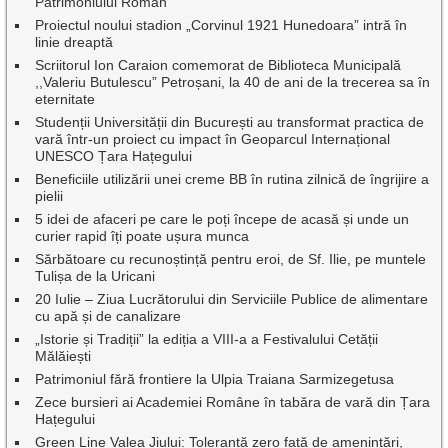
Patrimoniului Roman
Proiectul noului stadion „Corvinul 1921 Hunedoara” intră în
linie dreaptă
Scriitorul Ion Caraion comemorat de Biblioteca Municipală
,,Valeriu Butulescu” Petroșani, la 40 de ani de la trecerea sa în
eternitate
Studenții Universității din București au transformat practica de
vară într-un proiect cu impact în Geoparcul Internațional
UNESCO Țara Hațegului
Beneficiile utilizării unei creme BB în rutina zilnică de îngrijire a
pielii
5 idei de afaceri pe care le poți începe de acasă și unde un
curier rapid îți poate ușura munca
Sărbătoare cu recunoștință pentru eroi, de Sf. Ilie, pe muntele
Tulișa de la Uricani
20 Iulie – Ziua Lucrătorului din Serviciile Publice de alimentare
cu apă și de canalizare
„Istorie și Tradiții” la ediția a VIII-a a Festivalului Cetății
Mălăiești
Patrimoniul fără frontiere la Ulpia Traiana Sarmizegetusa
Zece bursieri ai Academiei Române în tabăra de vară din Țara
Hațegului
Green Line Valea Jiului: Toleranță zero față de amenințări,