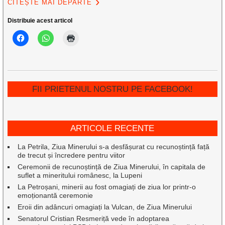
CITEȘTE MAI DEPARTE
Distribuie acest articol
FII PRIETENUL NOSTRU PE FACEBOOK!
ARTICOLE RECENTE
La Petrila, Ziua Minerului s-a desfășurat cu recunoștință față
de trecut și încredere pentru viitor
Ceremonii de recunoștință de Ziua Minerului, în capitala de
suflet a mineritului românesc, la Lupeni
La Petroșani, minerii au fost omagiați de ziua lor printr-o
emoționantă ceremonie
Eroii din adâncuri omagiați la Vulcan, de Ziua Minerului
Senatorul Cristian Resmeriță vede în adoptarea