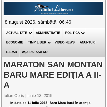
8 august 2026, sâmbătă, 06:46
ACTUALITATE
ADMINISTRAȚIE
POLITICĂ
ECONOMIE
TIMP LIBER
VIDEO NEWS
ANUNȚURI
RADAR
AȘA DA! AȘA NU!
MARATON SAN MONTAN
BARU MARE EDIŢIA A II-
A
Iulian Opriş |
iunie 13, 2015
În data de 11 iulie 2015, Baru Mare intră în atenţia