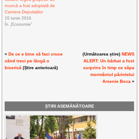
muncă a fost adoptată de
Camera Deputaților
15 iunie 2016
În „Economie”
«
De ce e bine să faci cruce
(Următoarea știre)
NEWS
când treci pe lângă o
ALERT: Un bărbat a fost
biserică
(Știre anterioară)
surprins în timp ce săpa
mormântul părintelui
Arsenie Boca
»
ȘTIRI ASEMĂNĂTOARE