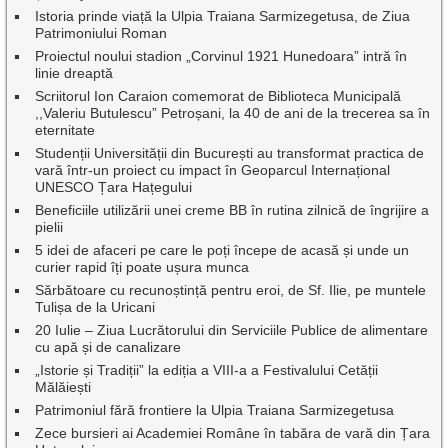
Istoria prinde viață la Ulpia Traiana Sarmizegetusa, de Ziua
Patrimoniului Roman
Proiectul noului stadion „Corvinul 1921 Hunedoara” intră în
linie dreaptă
Scriitorul Ion Caraion comemorat de Biblioteca Municipală
,,Valeriu Butulescu” Petroșani, la 40 de ani de la trecerea sa în
eternitate
Studenții Universității din București au transformat practica de
vară într-un proiect cu impact în Geoparcul Internațional
UNESCO Țara Hațegului
Beneficiile utilizării unei creme BB în rutina zilnică de îngrijire a
pielii
5 idei de afaceri pe care le poți începe de acasă și unde un
curier rapid îți poate ușura munca
Sărbătoare cu recunoștință pentru eroi, de Sf. Ilie, pe muntele
Tulișa de la Uricani
20 Iulie – Ziua Lucrătorului din Serviciile Publice de alimentare
cu apă și de canalizare
„Istorie și Tradiții” la ediția a VIII-a a Festivalului Cetății
Mălăiești
Patrimoniul fără frontiere la Ulpia Traiana Sarmizegetusa
Zece bursieri ai Academiei Române în tabăra de vară din Țara