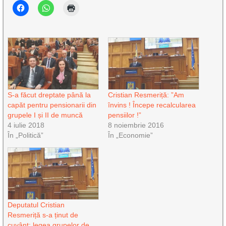
S-a făcut dreptate până la
Cristian Resmeriță: ”Am
capăt pentru pensionarii din
învins ! Începe recalcularea
grupele I și II de muncă
pensiilor !”
4 iulie 2018
8 noiembrie 2016
În „Politică”
În „Economie”
Deputatul Cristian
Resmeriță s-a ținut de
cuvânt: legea grupelor de