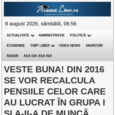
8 august 2026, sâmbătă, 06:56
ACTUALITATE
ADMINISTRAȚIE
POLITICĂ
ECONOMIE
TIMP LIBER
VIDEO NEWS
ANUNȚURI
RADAR
AȘA DA! AȘA NU!
VESTE BUNA! DIN 2016
SE VOR RECALCULA
PENSIILE CELOR CARE
AU LUCRAT ÎN GRUPA I
ȘI A-II-A DE MUNCĂ