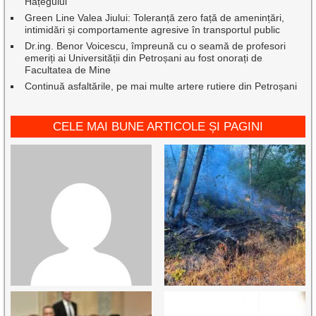
Hațegului
Green Line Valea Jiului: Toleranță zero față de amenințări,
intimidări și comportamente agresive în transportul public
Dr.ing. Benor Voicescu, împreună cu o seamă de profesori
emeriți ai Universității din Petroșani au fost onorați de
Facultatea de Mine
Continuă asfaltările, pe mai multe artere rutiere din Petroșani
CELE MAI BUNE ARTICOLE ȘI PAGINI