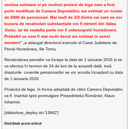
vechea estimare si pe vechiul proiect de lege care a fost
putin modificat de Camera Deputatilor, am estimat un numar
de 5000 de pensionari. Mai mult de 2/3 dintre cei care se vor
bucura de recalculari substantiale vor fi minerii din Valea
Jiului, iar de cealalta parte vor fi siderurgistii hunedoreni.
Probabil ca vom fi mai multi decat am estimat in acest
moment”
,
a adaugat directorul executiv al Casei Judetene de
Pensii Hunedoara, Ilie Toma.
Recalcularea pensiilor va începe la data de 1 ianuarie 2016 și se
va efectua în termen de 24 de luni de la această dată, insă
drepturile cuvenite pensionarilor se vor acorda începând cu data
de 1 ianuarie 2016.
Proiectul de lege, în forma adoptată de către Camera Deputaților,
va fi înaintat spre promulgare Președintelui României, Klaus
Iohannis.
[slideshow_deploy id=’13842′]
Distribuie acest articol