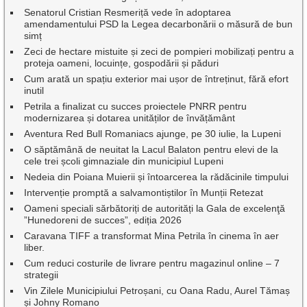
Senatorul Cristian Resmeriță vede în adoptarea
amendamentului PSD la Legea decarbonării o măsură de bun
simț
Zeci de hectare mistuite și zeci de pompieri mobilizați pentru a
proteja oameni, locuințe, gospodării și păduri
Cum arată un spațiu exterior mai ușor de întreținut, fără efort
inutil
Petrila a finalizat cu succes proiectele PNRR pentru
modernizarea și dotarea unităților de învățământ
Aventura Red Bull Romaniacs ajunge, pe 30 iulie, la Lupeni
O săptămână de neuitat la Lacul Balaton pentru elevi de la
cele trei școli gimnaziale din municipiul Lupeni
Nedeia din Poiana Muierii și întoarcerea la rădăcinile timpului
Intervenție promptă a salvamontiștilor în Munții Retezat
Oameni speciali sărbătoriți de autorități la Gala de excelenţă
”Hunedoreni de succes”, ediția 2026
Caravana TIFF a transformat Mina Petrila în cinema în aer
liber.
Cum reduci costurile de livrare pentru magazinul online – 7
strategii
Vin Zilele Municipiului Petroșani, cu Oana Radu, Aurel Tămaș
și Johny Romano