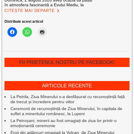
Duminică, 2 august 2026 aveți ocazia să pășiți
în atmosfera fascinantă a Evului Mediu, la
CITEȘTE MAI DEPARTE
Distribuie acest articol
FII PRIETENUL NOSTRU PE FACEBOOK!
ARTICOLE RECENTE
La Petrila, Ziua Minerului s-a desfășurat cu recunoștință față
de trecut și încredere pentru viitor
Ceremonii de recunoștință de Ziua Minerului, în capitala de
suflet a mineritului românesc, la Lupeni
La Petroșani, minerii au fost omagiați de ziua lor printr-o
emoționantă ceremonie
Eroii din adâncuri omagiați la Vulcan, de Ziua Minerului