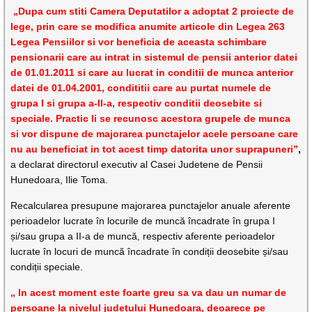
„Dupa cum stiti Camera Deputatilor a adoptat 2 proiecte de
lege, prin care se modifica anumite articole din Legea 263
Legea Pensiilor si vor beneficia de aceasta schimbare
pensionarii care au intrat in sistemul de pensii anterior datei
de 01.01.2011 si care au lucrat in conditii de munca anterior
datei de 01.04.2001, condititii care au purtat numele de
grupa I si grupa a-II-a, respectiv conditii deosebite si
speciale. Practic li se recunosc acestora grupele de munca
si vor dispune de majorarea punctajelor acele persoane care
nu au beneficiat in tot acest timp datorita unor suprapuneri”
,
a declarat directorul executiv al Casei Judetene de Pensii
Hunedoara, Ilie Toma.
Recalcularea presupune majorarea punctajelor anuale aferente
perioadelor lucrate în locurile de muncă încadrate în grupa I
și/sau grupa a II-a de muncă, respectiv aferente perioadelor
lucrate în locuri de muncă încadrate în condiții deosebite și/sau
condiții speciale.
„ In acest moment este foarte greu sa va dau un numar de
persoane la nivelul judetului Hunedoara, deoarece pe