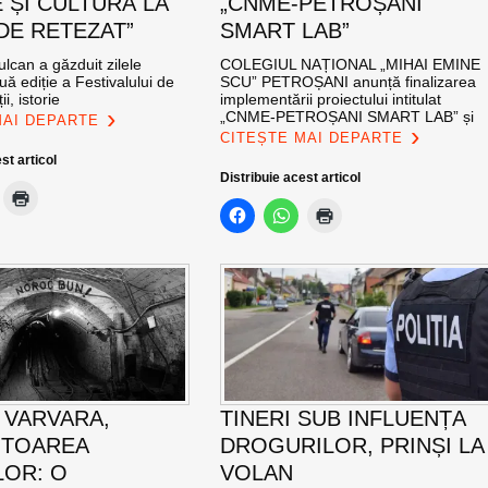
 ȘI CULTURĂ LA
„CNME-PETROȘANI
DE RETEZAT”
SMART LAB”
ulcan a găzduit zilele
COLEGIUL NAȚIONAL „MIHAI EMINE
uă ediție a Festivalului de
SCU” PETROȘANI anunță finalizarea
ii, istorie
implementării proiectului intitulat
„CNME-PETROȘANI SMART LAB” și
MAI DEPARTE
CITEȘTE MAI DEPARTE
st articol
Distribuie acest articol
 VARVARA,
TINERI SUB INFLUENȚA
ITOAREA
DROGURILOR, PRINȘI LA
LOR: O
VOLAN