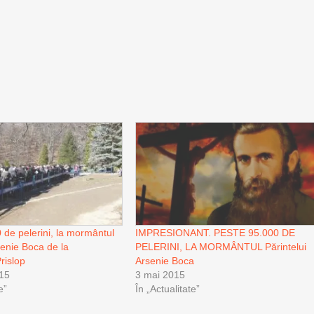
 de pelerini, la mormântul
IMPRESIONANT. PESTE 95.000 DE
senie Boca de la
PELERINI, LA MORMÂNTUL Părintelui
rislop
Arsenie Boca
015
3 mai 2015
e”
În „Actualitate”