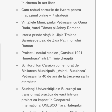
în cinema în aer liber.
Cum reduci costurile de livrare pentru
magazinul online – 7 strategii
Vin Zilele Municipiului Petroșani, cu Oana
Radu, Aurel Tămaș și Johny Romano
Istoria prinde viață la Ulpia Traiana
Sarmizegetusa, de Ziua Patrimoniului
Roman
Proiectul noului stadion „Corvinul 1921
Hunedoara” intră în linie dreaptă
Scriitorul Ion Caraion comemorat de
Biblioteca Municipală ,,Valeriu Butulescu”
Petroșani, la 40 de ani de la trecerea sa în
eternitate
Studenții Universității din București au
transformat practica de vară într-un
proiect cu impact în Geoparcul
Internațional UNESCO Țara Hațegului