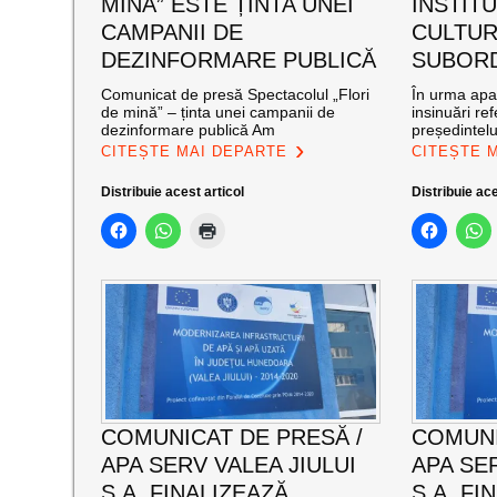
MINĂ” ESTE ȚINTA UNEI
INSTITU
CAMPANII DE
CULTUR
DEZINFORMARE PUBLICĂ
SUBOR
Comunicat de presă Spectacolul „Flori
În urma apar
de mină” – ținta unei campanii de
insinuări ref
dezinformare publică Am
președintelu
CITEȘTE MAI DEPARTE
CITEȘTE 
Distribuie acest articol
Distribuie ace
COMUNICAT DE PRESĂ /
COMUNI
APA SERV VALEA JIULUI
APA SER
S.A. FINALIZEAZĂ
S.A. FI