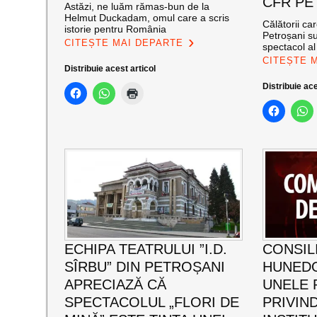
CFR PE
Astăzi, ne luăm rămas-bun de la
Helmut Duckadam, omul care a scris
Călătorii ca
istorie pentru România
Petroșani su
CITEȘTE MAI DEPARTE
spectacol a
CITEȘTE 
Distribuie acest articol
Distribuie ace
ECHIPA TEATRULUI ”I.D.
CONSIL
SÎRBU” DIN PETROȘANI
HUNED
APRECIAZĂ CĂ
UNELE 
SPECTACOLUL „FLORI DE
PRIVIND