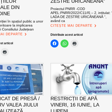
ȚIILOR
ZESTRE URICĂNEANĂ”
ALE DIN
Proiectul PNRR -COD
DINE
APEL:PNRR/2022/C11/I5 – 2, intitulat: 
LADA DE ZESTRE URICĂNEANĂ “,
având ca
iției în spațiul public a unor
eritoare la implicarea
CITEȘTE MAI DEPARTE
i Consiliului Județean
MAI DEPARTE
Distribuie acest articol
st articol
CAT DE PRESĂ /
RESTRICȚII DE APĂ
V VALEA JIULUI
VINERI, 16 IUNIE, LA
NALIZEAZĂ
LUPENI