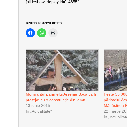
[slideshow_deploy id=’14655′]
Distribuie acest articol
Mormântul părintelui Arsenie Boca va fi
Peste 35.000
protejat cu o construcție din lemn
părintelui Ar
13 iunie 2015
Mănăstirea P
În „Actualitate”
22 martie 2
În „Actualitat