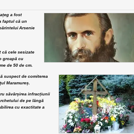
ațeg a fost
a faptul că un
părintelui Arsenie
t că cele sesizate
 o groapă cu
ime de 50 de cm.
it că suspect de comiterea
ețul Maramureș.
u săvârșirea infracțiunii
rchetului de pe lângă
bilirea cu exactitate a