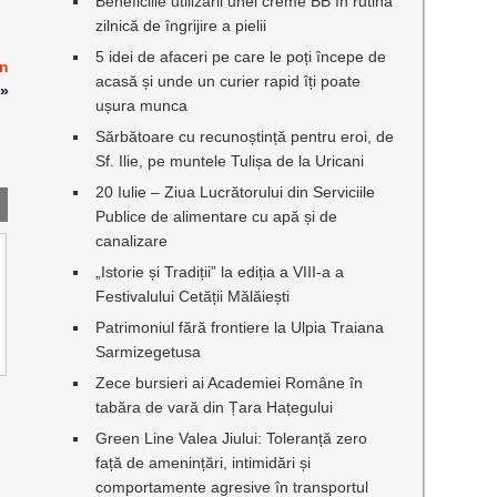
Beneficiile utilizării unei creme BB în rutina
zilnică de îngrijire a pielii
5 idei de afaceri pe care le poți începe de
an
acasă și unde un curier rapid îți poate
»
ușura munca
Sărbătoare cu recunoștință pentru eroi, de
Sf. Ilie, pe muntele Tulișa de la Uricani
20 Iulie – Ziua Lucrătorului din Serviciile
Publice de alimentare cu apă și de
canalizare
„Istorie și Tradiții” la ediția a VIII-a a
Festivalului Cetății Mălăiești
Patrimoniul fără frontiere la Ulpia Traiana
Sarmizegetusa
Zece bursieri ai Academiei Române în
tabăra de vară din Țara Hațegului
Green Line Valea Jiului: Toleranță zero
față de amenințări, intimidări și
comportamente agresive în transportul