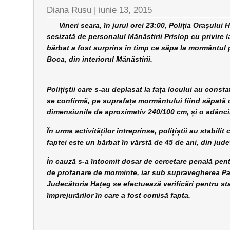
Diana Rusu
|
iunie 13, 2015
Vineri seara, în jurul orei 23:00, Poliția Orașului H
sesizată de personalul Mănăstirii Prislop cu privire l
bărbat a fost surprins în timp ce săpa la mormântul 
Boca, din interiorul Mănăstirii.
Polițiștii care s-au deplasat la fața locului au consta
se confirmă, pe suprafața mormântului fiind săpată
dimensiunile de aproximativ 240/100 cm, și o adânc
În urma activităților întreprinse, polițiștii au stabil
faptei este un bărbat în vârstă de 45 de ani, din jud
În cauză s-a întocmit dosar de cercetare penală pentr
de profanare de morminte, iar sub supravegherea Pa
Judecătoria Hațeg se efectuează verificări pentru sta
împrejurărilor în care a fost comisă fapta.