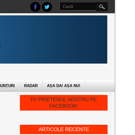
UNȚURI
RADAR
AȘA DA! AȘA NU!
FII PRIETENUL NOSTRU PE
FACEBOOK!
ARTICOLE RECENTE