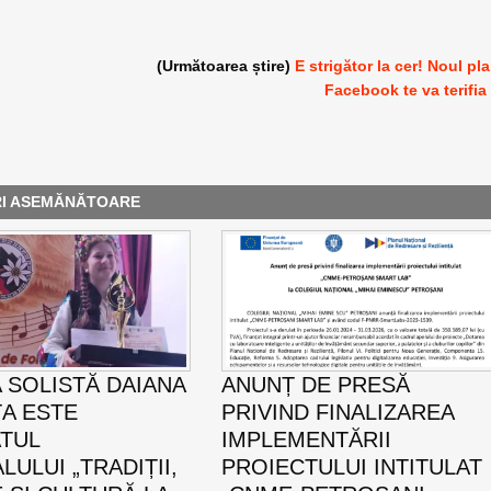
(Următoarea știre)
E strigător la cer! Noul pl
Facebook te va terifia
RI ASEMĂNĂTOARE
 SOLISTĂ DAIANA
ANUNȚ DE PRESĂ
A ESTE
PRIVIND FINALIZAREA
TUL
IMPLEMENTĂRII
LULUI „TRADIȚII,
PROIECTULUI INTITULAT