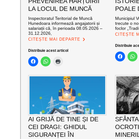
PREVENIREA HĂRȚUIRII
ISTORIE
LA LOCUL DE MUNCĂ
POALE 
Inspectoratul Teritorial de Muncă
Municipiul V
Hunedoara informează angajatorii și
trecute o no
salariații că, în perioada 08.05.2026 –
foclor „Tradiț
31.12.2026,
CITEȘTE 
CITEȘTE MAI DEPARTE
Distribuie ace
Distribuie acest articol
AI GRIJĂ DE TINE ȘI DE
SFÂNTA
CEI DRAGI: GHIDUL
OCROT
SIGURANȚEI ÎN
MINERI