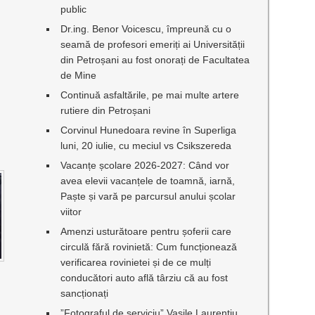
public
Dr.ing. Benor Voicescu, împreună cu o
seamă de profesori emeriți ai Universității
din Petroșani au fost onorați de Facultatea
de Mine
Continuă asfaltările, pe mai multe artere
rutiere din Petroșani
Corvinul Hunedoara revine în Superliga
luni, 20 iulie, cu meciul vs Csikszereda
Vacanțe școlare 2026-2027: Când vor
avea elevii vacanțele de toamnă, iarnă,
Paște și vară pe parcursul anului școlar
viitor
Amenzi usturătoare pentru șoferii care
circulă fără rovinietă: Cum funcționează
verificarea rovinietei și de ce mulți
conducători auto află târziu că au fost
sancționați
”Fotograful de serviciu” Vasile Laurențiu