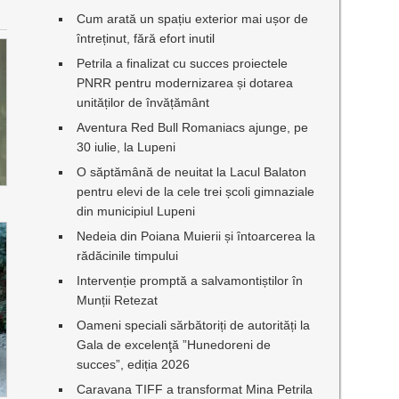
Cum arată un spațiu exterior mai ușor de
întreținut, fără efort inutil
Petrila a finalizat cu succes proiectele
PNRR pentru modernizarea și dotarea
unităților de învățământ
Aventura Red Bull Romaniacs ajunge, pe
30 iulie, la Lupeni
O săptămână de neuitat la Lacul Balaton
pentru elevi de la cele trei școli gimnaziale
din municipiul Lupeni
Nedeia din Poiana Muierii și întoarcerea la
rădăcinile timpului
Intervenție promptă a salvamontiștilor în
Munții Retezat
Oameni speciali sărbătoriți de autorități la
Gala de excelenţă ”Hunedoreni de
succes”, ediția 2026
Caravana TIFF a transformat Mina Petrila