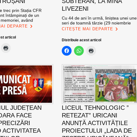
TROȘANI
SUBTERAN, LA MINA
LIVEZENI
re trec prin Stația CFR
nt întâmpinați de un
Cu 44 de ani în urmă, liniștea unei une
l memoriei, având
seri de toamnă târzie (29 noiembrie
MAI DEPARTE
CITEȘTE MAI DEPARTE
st articol
Distribuie acest articol
IUL JUDEȚEAN
LICEUL TEHNOLOGIC ”
OARA FACE
RETEZAT” URICANI
PRECIZĂRI
ANUNȚĂ ACTIVITĂȚILE
 ACTIVITATEA
PROIECTULUI „LADA DE