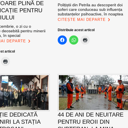
OARE PLINĂ DE
Polițiștii din Petrila au descoperit doi
ICAȚIE PENTRU
șoferi care conduceau sub influența
substanțelor psihoactive, în noaptea
IULUI
CITEȘTE MAI DEPARTE
cembrie, o zi cu o
Distribuie acest articol
 deosebită pentru minerii
, în special
MAI DEPARTE
st articol
ȚIE DEDICATĂ
44 DE ANI DE NEUITARE
NIRI LA STAȚIA
PENTRU EROII DIN