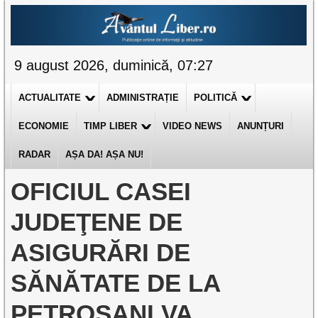
9 august 2026, duminică, 07:27
ACTUALITATE
ADMINISTRAȚIE
POLITICĂ
ECONOMIE
TIMP LIBER
VIDEO NEWS
ANUNȚURI
RADAR
AȘA DA! AȘA NU!
OFICIUL CASEI
JUDEŢENE DE
ASIGURĂRI DE
SĂNĂTATE DE LA
PETROŞANI VA