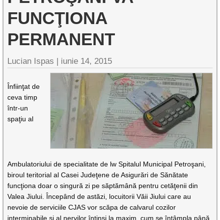
FUNCŢIONA
PERMANENT
Lucian Ispas |
iunie 14, 2015
Înfiinţat de
ceva timp
într-un
spaţiu al
Ambulatoriului de specialitate de lw Spitalul Municipal Petroşani,
biroul teritorial al Casei Judeţene de Asigurări de Sănătate
funcţiona doar o singură zi pe săptămână pentru cetăţenii din
Valea Jiului. Începând de astăzi, locuitorii Văii Jiului care au
nevoie de serviciile CJAS vor scăpa de calvarul cozilor
interminabile şi al nervilor întinşi la maxim, cum se întâmpla până