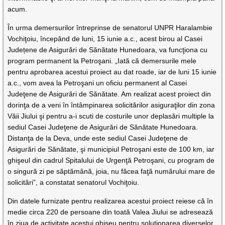
acum.
În urma demersurilor întreprinse de senatorul UNPR Haralambie
Vochiţoiu, începând de luni, 15 iunie a.c., acest birou al Casei
Județene de Asigurări de Sănătate Hunedoara, va funcţiona cu
program permanent la Petroşani. „Iată că demersurile mele
pentru aprobarea acestui proiect au dat roade, iar de luni 15 iunie
a.c., vom avea la Petroşani un oficiu permanent al Casei
Judeţene de Asigurări de Sănătate. Am realizat acest proiect din
dorinţa de a veni în întâmpinarea solicitărilor asiguraţilor din zona
Văii Jiului şi pentru a-i scuti de costurile unor deplasări multiple la
sediul Casei Judeţene de Asigurări de Sănătate Hunedoara.
Distanţa de la Deva, unde este sediul Casei Judeţene de
Asigurări de Sănătate, şi municipiul Petroşani este de 100 km, iar
ghişeul din cadrul Spitalului de Urgenţă Petroşani, cu program de
o singură zi pe săptămână, joia, nu făcea faţă numărului mare de
solicitări”, a constatat senatorul Vochiţoiu.
Din datele furnizate pentru realizarea acestui proiect reiese că în
medie circa 220 de persoane din toată Valea Jiului se adresează
în ziua de activitate acestui ghişeu pentru soluţionarea diverselor