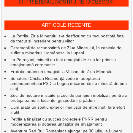
FII PRIETENUL NOSTRU PE FACEBOOK!
ARTICOLE RECENTE
La Petrila, Ziua Minerului s-a desfășurat cu recunoștință față
de trecut și încredere pentru viitor
Ceremonii de recunoștință de Ziua Minerului, în capitala de
suflet a mineritului românesc, la Lupeni
La Petroșani, minerii au fost omagiați de ziua lor printr-o
emoționantă ceremonie
Eroii din adâncuri omagiați la Vulcan, de Ziua Minerului
Senatorul Cristian Resmeriță vede în adoptarea
amendamentului PSD la Legea decarbonării o măsură de bun
simț
Zeci de hectare mistuite și zeci de pompieri mobilizați pentru a
proteja oameni, locuințe, gospodării și păduri
Cum arată un spațiu exterior mai ușor de întreținut, fără efort
inutil
Petrila a finalizat cu succes proiectele PNRR pentru
modernizarea și dotarea unităților de învățământ
Aventura Red Bull Romaniacs ajunge, pe 30 iulie, la Lupeni