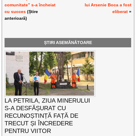
comunitate” s-a încheiat
lui Arsenie Boca a fost
cu succes
(Știre
eliberat
»
anterioară)
ȘTIRI ASEMĂNĂTOARE
LA PETRILA, ZIUA MINERULUI
S-A DESFĂȘURAT CU
RECUNOȘTINȚĂ FAȚĂ DE
TRECUT ȘI ÎNCREDERE
PENTRU VIITOR