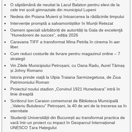
O săptămână de neuitat la Lacul Balaton pentru elevi de la
cele trei școli gimnaziale din municipiul Lupeni
Nedeia din Poiana Muierii și întoarcerea la rădăcinile timpului
Intervenție promptă a salvamontiștilor în Munții Retezat
Oameni speciali sărbătoriți de autorități la Gala de excelenţă
”Hunedoreni de succes”, ediția 2026
Caravana TIFF a transformat Mina Petrila în cinema în aer
liber.
Cum reduci costurile de livrare pentru magazinul online – 7
strategii
Vin Zilele Municipiului Petroșani, cu Oana Radu, Aurel Tămaș
și Johny Romano
Istoria prinde viață la Ulpia Traiana Sarmizegetusa, de Ziua
Patrimoniului Roman
Proiectul noului stadion „Corvinul 1921 Hunedoara” intră în
linie dreaptă
Scriitorul Ion Caraion comemorat de Biblioteca Municipală
,,Valeriu Butulescu” Petroșani, la 40 de ani de la trecerea sa în
eternitate
Studenții Universității din București au transformat practica de
vară într-un proiect cu impact în Geoparcul Internațional
UNESCO Țara Hațegului