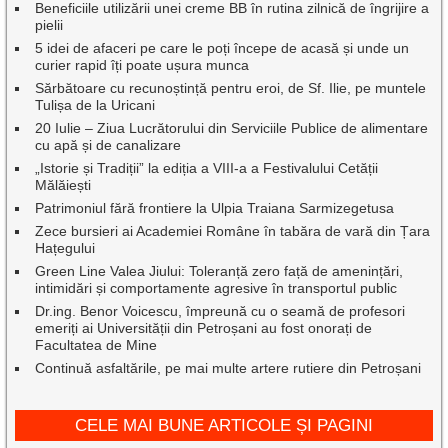
Beneficiile utilizării unei creme BB în rutina zilnică de îngrijire a
pielii
5 idei de afaceri pe care le poți începe de acasă și unde un
curier rapid îți poate ușura munca
Sărbătoare cu recunoștință pentru eroi, de Sf. Ilie, pe muntele
Tulișa de la Uricani
20 Iulie – Ziua Lucrătorului din Serviciile Publice de alimentare
cu apă și de canalizare
„Istorie și Tradiții” la ediția a VIII-a a Festivalului Cetății
Mălăiești
Patrimoniul fără frontiere la Ulpia Traiana Sarmizegetusa
Zece bursieri ai Academiei Române în tabăra de vară din Țara
Hațegului
Green Line Valea Jiului: Toleranță zero față de amenințări,
intimidări și comportamente agresive în transportul public
Dr.ing. Benor Voicescu, împreună cu o seamă de profesori
emeriți ai Universității din Petroșani au fost onorați de
Facultatea de Mine
Continuă asfaltările, pe mai multe artere rutiere din Petroșani
CELE MAI BUNE ARTICOLE ȘI PAGINI