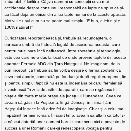
imbatabil: 2 lei/litru. Câţiva oameni cu concepţii ceva mai
occidentale despre consumul responsabil de lapte ne spun că şi-
au făcut deja un obicei din a lua lapte numai de la aceste aparate.
Motivul e unul cum nu se poate mai simplu: “E bun, e ieftin şi e
100% natural !”
Curiozitatea reportericească şi, trebuie să recunoaştem, o
oarecare umbră de îndoială legată de asocierea aceasta, care
pentru mulţi pare încă nefirească, între zootehnie şi tehnologie,
este cea care ne-a dus la locul de unde provine laptele din aceste
aparate: Fermele ADO din Ţara Haţegului. Ne imaginam, de la
bun început, că trebuie să fie vorba despre o fermă zootehnică
ceva mai aparte, construită pe fonduri şi după reguli europene, fie
şi pentru simplul fapt că nu este la îndemâna oricărui fermier să
investească în zeci de astfel de aparate, care se regăsesc în
pieţele din toate marile oraşe ale judeţului Huneodara. Ceea ce
aveam să găsim la Peşteana, lîngă Densuş, în inima Ţării
Haţegului întrece însă orice fel de imaginaţie. Chiar şi a celui mai
împătimit fermier român. În scurt timp, aveam să aflăm că totul s-
a născut datorită unor oameni harnici care scriu aici o poveste de
succes a unei Românii care-şi redescoperă vocaţia pentru