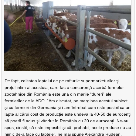
De fapt, calitatea laptelui de pe rafturile supermarketurilor şi
preţul infim al acestuia, care fac o concurenţă acerbă fermelor
zootehnice din România este una din marile “dureri” ale
fermierilor de la ADO. “Am discutat, pe marginea acestui subiect
şi cu fermieri din Germania şi i-am întrebat cum este posibil ca un
lapte al cărui cost de producţie este undeva la 40-50 de eurocenţi
să poată fi adus şi vândut în România cu 20 de eurocenţi. Ne-au
spus, cinstit, că este imposibil şi că, probabil, acele produse nu au
nimic de-a face cu laptele”, ne mai spune Alexandra Rudean.