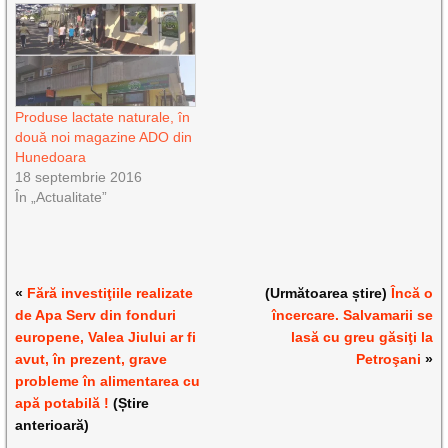
Produse lactate naturale, în
două noi magazine ADO din
Hunedoara
18 septembrie 2016
În „Actualitate”
«
Fără investiţiile realizate
(Următoarea știre)
Încă o
de Apa Serv din fonduri
încercare. Salvamarii se
europene, Valea Jiului ar fi
lasă cu greu găsiţi la
avut, în prezent, grave
Petroşani
»
probleme în alimentarea cu
apă potabilă !
(Știre
anterioară)