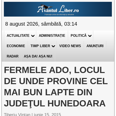
8 august 2026, sâmbătă, 03:14
ACTUALITATE
ADMINISTRAȚIE
POLITICĂ
ECONOMIE
TIMP LIBER
VIDEO NEWS
ANUNȚURI
RADAR
AȘA DA! AȘA NU!
FERMELE ADO, LOCUL
DE UNDE PROVINE CEL
MAI BUN LAPTE DIN
JUDEŢUL HUNEDOARA
Tiberiu Vințan
|
iunie 15, 2015