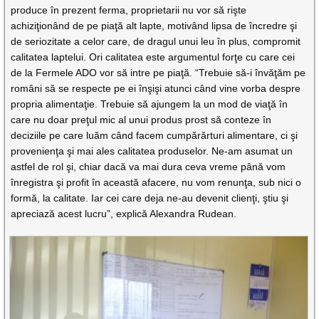
produce în prezent ferma, proprietarii nu vor să rişte
achiziţionând de pe piaţă alt lapte, motivând lipsa de încredre şi
de seriozitate a celor care, de dragul unui leu în plus, compromit
calitatea laptelui. Ori calitatea este argumentul forţe cu care cei
de la Fermele ADO vor să intre pe piaţă. “Trebuie să-i învăţăm pe
români să se respecte pe ei înşişi atunci când vine vorba despre
propria alimentaţie. Trebuie să ajungem la un mod de viaţă în
care nu doar preţul mic al unui produs prost să conteze în
deciziile pe care luăm când facem cumpărărturi alimentare, ci şi
provenienţa şi mai ales calitatea produselor. Ne-am asumat un
astfel de rol şi, chiar dacă va mai dura ceva vreme până vom
înregistra şi profit în această afacere, nu vom renunţa, sub nici o
formă, la calitate. Iar cei care deja ne-au devenit clienţi, ştiu şi
apreciază acest lucru”, explică Alexandra Rudean.