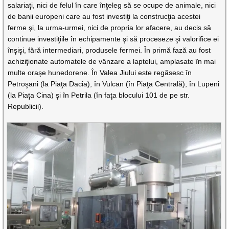
salariaţi, nici de felul în care înţeleg să se ocupe de animale, nici
de banii europeni care au fost investiţi la construcţia acestei
ferme şi, la urma-urmei, nici de propria lor afacere, au decis să
continue investiţiile în echipamente şi să proceseze şi valorifice ei
înşişi, fără intermediari, produsele fermei. În primă fază au fost
achiziţionate automatele de vânzare a laptelui, amplasate în mai
multe oraşe hunedorene. În Valea Jiului este regăsesc în
Petroşani (la Piaţa Dacia), în Vulcan (în Piaţa Centrală), în Lupeni
(la Piaţa Cina) şi în Petrila (în faţa blocului 101 de pe str.
Republicii).