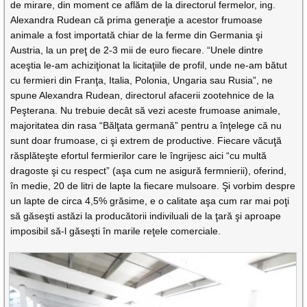
de mirare, din moment ce aflăm de la directorul fermelor, ing.
Alexandra Rudean că prima generaţie a acestor frumoase
animale a fost importată chiar de la ferme din Germania şi
Austria, la un preţ de 2-3 mii de euro fiecare. “Unele dintre
aceştia le-am achiziţionat la licitaţiile de profil, unde ne-am bătut
cu fermieri din Franţa, Italia, Polonia, Ungaria sau Rusia”, ne
spune Alexandra Rudean, directorul afacerii zootehnice de la
Peşterana. Nu trebuie decât să vezi aceste frumoase animale,
majoritatea din rasa “Bălţata germană” pentru a înţelege că nu
sunt doar frumoase, ci şi extrem de productive. Fiecare văcuţă
răsplăteşte efortul fermierilor care le îngrijesc aici “cu multă
dragoste şi cu respect” (aşa cum ne asigură fermnierii), oferind,
în medie, 20 de litri de lapte la fiecare mulsoare. Şi vorbim despre
un lapte de circa 4,5% grăsime, e o calitate aşa cum rar mai poţi
să găseşti astăzi la producătorii indiviluali de la ţară şi aproape
imposibil să-l găseşti în marile reţele comerciale.