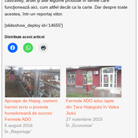
castraveţi, ardei şi alte legume produse în serele care
funcţionează aici, cum altfel decât ca la carte. Dar despre toate
acestea, într-un reportaj viitor.
[slideshow_deploy id=’14655′]
Distribuie acest articol
Aproape de Hațeg, oameni
Fermele ADO aduc lapte
harnici scriu o poveste
din Țara Hațegului în Valea
hunedoreană de succes:
Jiului
Fermele ADO
27 noiembrie 2015
5 august 2016
În „Economie”
În „Reportaje”