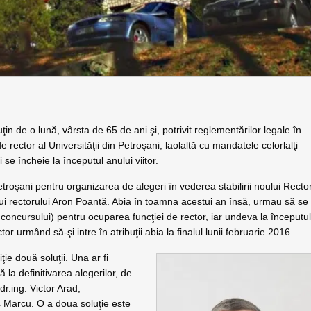
n de o lună, vârsta de 65 de ani şi, potrivit reglementărilor legale în
ector al Universităţii din Petroşani, laolaltă cu mandatele celorlalţi
 se încheie la începutul anului viitor.
 Petroşani pentru organizarea de alegeri în vederea stabilirii noului Rector
ui rectorului Aron Poantă. Abia în toamna acestui an însă, urmau să se
 concursului) pentru ocuparea funcţiei de rector, iar undeva la începutu
or urmând să-şi intre în atribuţii abia la finalul lunii februarie 2016.
ţie două soluţii. Una ar fi
ă la definitivarea alegerilor, de
.dr.ing. Victor Arad,
us Marcu. O a doua soluţie este