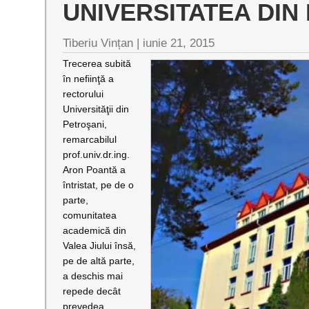
UNIVERSITATEA DIN
Tiberiu Vințan
|
iunie 21, 2015
Trecerea subită
în nefiinţă a
rectorului
Universităţii din
Petroşani,
remarcabilul
prof.univ.dr.ing.
Aron Poantă a
întristat, pe de o
parte,
comunitatea
academică din
Valea Jiului însă,
pe de altă parte,
a deschis mai
repede decât
prevedea