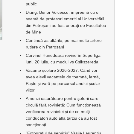
public
Dr.ing. Benor Voicescu, împreună cu o
seamă de profesori emeriți ai Universității
din Petroșani au fost onorați de Facultatea
de Mine
Continuă asfaltările, pe mai multe artere
rutiere din Petroșani
Corvinul Hunedoara revine în Superliga
luni, 20 iulie, cu meciul vs Csikszereda
Vacanțe școlare 2026-2027: Când vor
avea elevii vacanțele de toamnă, iarnă,
Paște și vară pe parcursul anului școlar
viitor
Amenzi usturătoare pentru șoferii care
circulă fără rovinietă: Cum funcționează
verificarea rovinietei și de ce mulți
conducători auto află târziu că au fost
sancționați
”Fotograful de serviciu” Vasile Laurențiu