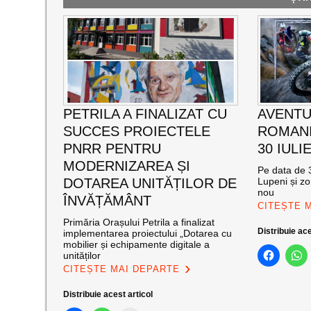
PETRILA A FINALIZAT CU
AVENTU
SUCCES PROIECTELE
ROMANI
PNRR PENTRU
30 IULI
MODERNIZAREA ȘI
Pe data de 3
DOTAREA UNITĂȚILOR DE
Lupeni și zo
nou
ÎNVĂȚĂMÂNT
CITEȘTE 
Primăria Orașului Petrila a finalizat
Distribuie ace
implementarea proiectului „Dotarea cu
mobilier și echipamente digitale a
unităților
CITEȘTE MAI DEPARTE
Distribuie acest articol