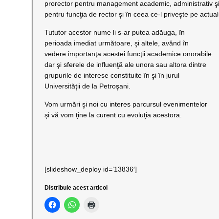
prorector pentru management academic, administrativ şi f
pentru funcţia de rector şi în ceea ce-l priveşte pe actual
Tututor acestor nume li s-ar putea adăuga, în
perioada imediat următoare, şi altele, având în
vedere importanţa acestei funcţii academice onorabile
dar şi sferele de influenţă ale unora sau altora dintre
grupurile de interese constituite în şi în jurul
Universităţii de la Petroşani.
Vom urmări şi noi cu interes parcursul evenimentelor
şi vă vom ţine la curent cu evoluţia acestora.
[slideshow_deploy id=’13836′]
Distribuie acest articol