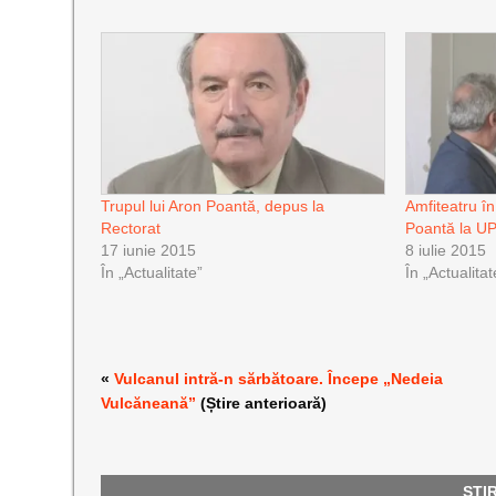
Trupul lui Aron Poantă, depus la
Amfiteatru î
Rectorat
Poantă la U
17 iunie 2015
8 iulie 2015
În „Actualitate”
În „Actualitat
«
Vulcanul intră-n sărbătoare. Începe „Nedeia
Vulcăneană”
(Știre anterioară)
ȘTI