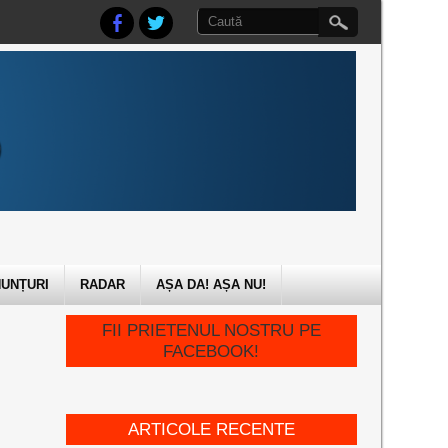
UNȚURI
RADAR
AȘA DA! AȘA NU!
FII PRIETENUL NOSTRU PE
FACEBOOK!
ARTICOLE RECENTE