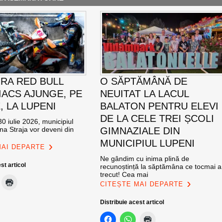
RA RED BULL
O SĂPTĂMÂNĂ DE
ACS AJUNGE, PE
NEUITAT LA LACUL
E, LA LUPENI
BALATON PENTRU ELEVI
DE LA CELE TREI ȘCOLI
0 iulie 2026, municipiul
na Straja vor deveni din
GIMNAZIALE DIN
MUNICIPIUL LUPENI
MAI DEPARTE
Ne gândim cu inima plină de
st articol
recunoștință la săptămâna ce tocmai a
trecut! Cea mai
CITEȘTE MAI DEPARTE
Distribuie acest articol