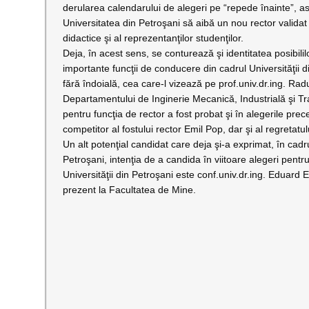
derularea calendarului de alegeri pe “repede înainte”, ast
Universitatea din Petroşani să aibă un nou rector validat p
didactice şi al reprezentanţilor studenţilor.
Deja, în acest sens, se conturează şi identitatea posibilil
importante funcţii de conducere din cadrul Universităţii 
fără îndoială, cea care-l vizează pe prof.univ.dr.ing. Radu
Departamentului de Inginerie Mecanică, Industrială şi Tra
pentru funcţia de rector a fost probat şi în alegerile prec
competitor al fostului rector Emil Pop, dar şi al regretatu
Un alt potenţial candidat care deja şi-a exprimat, în cad
Petroşani, intenţia de a candida în viitoare alegeri pent
Universităţii din Petroşani este conf.univ.dr.ing. Eduard
prezent la Facultatea de Mine.