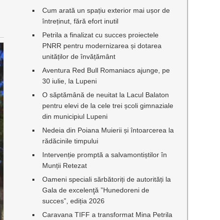
Cum arată un spațiu exterior mai ușor de
întreținut, fără efort inutil
Petrila a finalizat cu succes proiectele
PNRR pentru modernizarea și dotarea
unităților de învățământ
Aventura Red Bull Romaniacs ajunge, pe
30 iulie, la Lupeni
O săptămână de neuitat la Lacul Balaton
pentru elevi de la cele trei școli gimnaziale
din municipiul Lupeni
Nedeia din Poiana Muierii și întoarcerea la
rădăcinile timpului
Intervenție promptă a salvamontiștilor în
Munții Retezat
Oameni speciali sărbătoriți de autorități la
Gala de excelenţă ”Hunedoreni de
succes”, ediția 2026
Caravana TIFF a transformat Mina Petrila