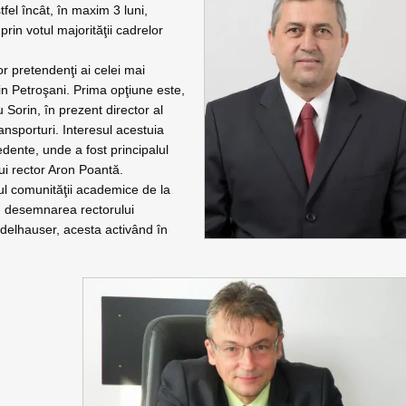
fel încât, în maxim 3 luni,
rin votul majorităţii cadrelor
or pretendenţi ai celei mai
din Petroşani. Prima opţiune este,
 Sorin, în prezent director al
nsporturi. Interesul acestuia
edente, unde a fost principalul
lui rector Aron Poantă.
rul comunităţii academice de la
ru desemnarea rectorului
 Edelhauser, acesta activând în