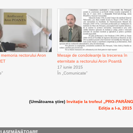
n memoria rectorului Aron
Mesaje de condoleanţe la trecerea în
PET
eternitate a rectorului Aron Poantă
17 iunie 2015
e”
În „Comunicate”
(Următoarea știre)
Invitaţie la trofeul „PRO-PARÂN
Ediţia a I-a, 2015
RI ASEMĂNĂTOARE