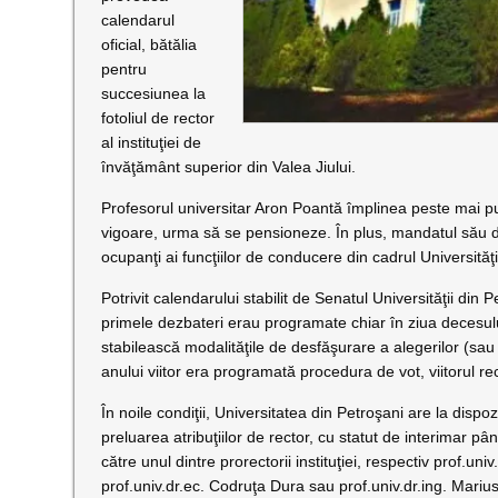
calendarul
oficial, bătălia
pentru
succesiunea la
fotoliul de rector
al instituţiei de
învăţământ superior din Valea Jiului.
Profesorul universitar Aron Poantă împlinea peste mai puţi
vigoare, urma să se pensioneze. În plus, mandatul său de r
ocupanţi ai funcţiilor de conducere din cadrul Universităţii
Potrivit calendarului stabilit de Senatul Universităţii din
primele dezbateri erau programate chiar în ziua decesul
stabilească modalităţile de desfăşurare a alegerilor (sau
anului viitor era programată procedura de vot, viitorul rect
În noile condiţii, Universitatea din Petroşani are la dispozi
preluarea atribuţiilor de rector, cu statut de interimar pân
către unul dintre prorectorii instituţiei, respectiv prof.univ
prof.univ.dr.ec. Codruţa Dura sau prof.univ.dr.ing. Mari