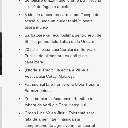
Beneficiile utilizării unei creme BB în rutina
zilnică de îngrijire a pielii
5 idei de afaceri pe care le poți începe de
acasă și unde un curier rapid îți poate
ușura munca
Sărbătoare cu recunoștință pentru eroi, de
Sf. Ilie, pe muntele Tulișa de la Uricani
20 Iulie – Ziua Lucrătorului din Serviciile
Publice de alimentare cu apă și de
canalizare
„Istorie și Tradiții” la ediția a VIII-a a
Festivalului Cetății Mălăiești
Patrimoniul fără frontiere la Ulpia Traiana
Sarmizegetusa
Zece bursieri ai Academiei Române în
tabăra de vară din Țara Hațegului
Green Line Valea Jiului: Toleranță zero
față de amenințări, intimidări și
comportamente agresive în transportul