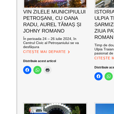
VIN ZILELE MUNICIPIULUI
ISTORIA
PETROȘANI, CU OANA
ULPIA 
RADU, AUREL TĂMAȘ ȘI
SARMIZ
JOHNY ROMANO
ZIUA P
ROMAN
În perioada 24 – 26 iulie 2024, în
Centrul Civic al Petroșaniului se va
Timp de două
desfășura
Ulpia Traia
CITEȘTE MAI DEPARTE
pasionat de 
CITEȘTE 
Distribuie acest articol
Distribuie ace