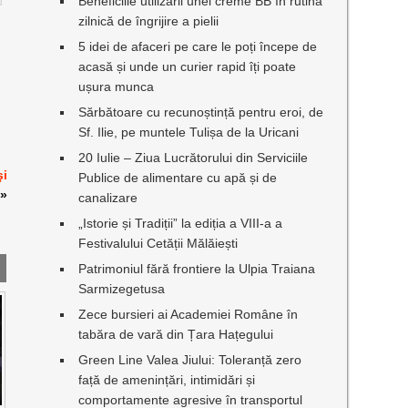
Beneficiile utilizării unei creme BB în rutina
zilnică de îngrijire a pielii
5 idei de afaceri pe care le poți începe de
acasă și unde un curier rapid îți poate
ușura munca
Sărbătoare cu recunoștință pentru eroi, de
Sf. Ilie, pe muntele Tulișa de la Uricani
20 Iulie – Ziua Lucrătorului din Serviciile
şi
Publice de alimentare cu apă și de
»
canalizare
„Istorie și Tradiții” la ediția a VIII-a a
Festivalului Cetății Mălăiești
Patrimoniul fără frontiere la Ulpia Traiana
Sarmizegetusa
Zece bursieri ai Academiei Române în
tabăra de vară din Țara Hațegului
Green Line Valea Jiului: Toleranță zero
față de amenințări, intimidări și
comportamente agresive în transportul