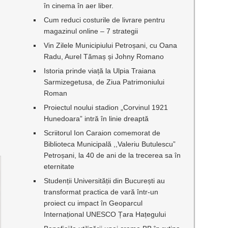
în cinema în aer liber.
Cum reduci costurile de livrare pentru
magazinul online – 7 strategii
Vin Zilele Municipiului Petroșani, cu Oana
Radu, Aurel Tămaș și Johny Romano
Istoria prinde viață la Ulpia Traiana
Sarmizegetusa, de Ziua Patrimoniului
Roman
Proiectul noului stadion „Corvinul 1921
Hunedoara” intră în linie dreaptă
Scriitorul Ion Caraion comemorat de
Biblioteca Municipală ,,Valeriu Butulescu”
Petroșani, la 40 de ani de la trecerea sa în
eternitate
Studenții Universității din București au
transformat practica de vară într-un
proiect cu impact în Geoparcul
Internațional UNESCO Țara Hațegului