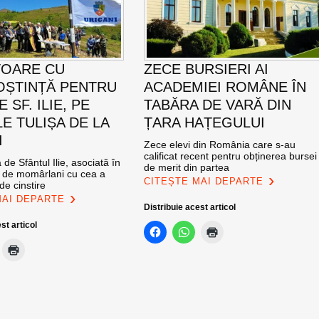
TOARE CU
ZECE BURSIERI AI
ȘTINȚĂ PENTRU
ACADEMIEI ROMÂNE ÎN
E SF. ILIE, PE
TABĂRA DE VARĂ DIN
E TULIȘA DE LA
ȚARA HAȚEGULUI
I
Zece elevi din România care s-au
calificat recent pentru obținerea bursei
de Sfântul Ilie, asociată în
de merit din partea
e de momârlani cu cea a
CITEȘTE MAI DEPARTE
de cinstire
MAI DEPARTE
Distribuie acest articol
st articol