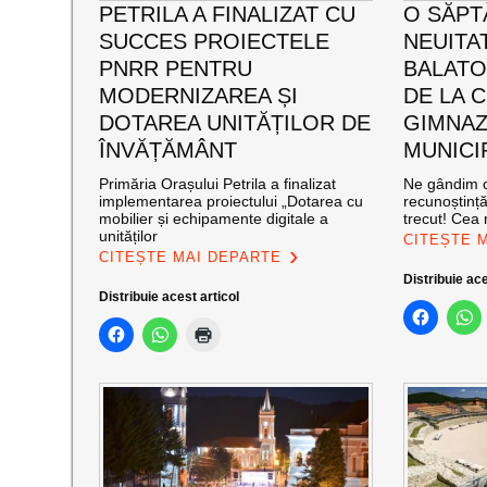
PETRILA A FINALIZAT CU
O SĂPT
SUCCES PROIECTELE
NEUITA
PNRR PENTRU
BALATO
MODERNIZAREA ȘI
DE LA C
DOTAREA UNITĂȚILOR DE
GIMNAZ
ÎNVĂȚĂMÂNT
MUNICI
Primăria Orașului Petrila a finalizat
Ne gândim c
implementarea proiectului „Dotarea cu
recunoștinț
mobilier și echipamente digitale a
trecut! Cea
unităților
CITEȘTE 
CITEȘTE MAI DEPARTE
Distribuie ace
Distribuie acest articol