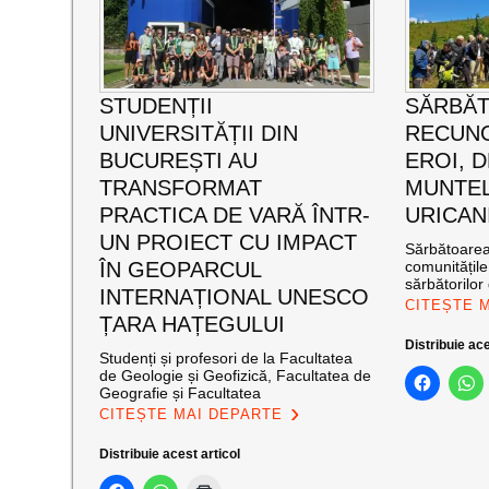
STUDENȚII
SĂRBĂ
UNIVERSITĂȚII DIN
RECUNO
BUCUREȘTI AU
EROI, D
TRANSFORMAT
MUNTEL
PRACTICA DE VARĂ ÎNTR-
URICAN
UN PROIECT CU IMPACT
Sărbătoarea 
ÎN GEOPARCUL
comunitățil
sărbătorilor 
INTERNAȚIONAL UNESCO
CITEȘTE 
ȚARA HAȚEGULUI
Distribuie ace
Studenți și profesori de la Facultatea
de Geologie și Geofizică, Facultatea de
Geografie și Facultatea
CITEȘTE MAI DEPARTE
Distribuie acest articol