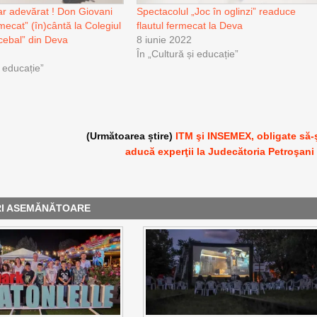
dar adevărat ! Don Giovani
Spectacolul „Joc în oglinzi” readuce
rmecat” (în)cântă la Colegiul
flautul fermecat la Deva
cebal” din Deva
8 iunie 2022
În „Cultură și educație”
i educație”
(Următoarea știre)
ITM şi INSEMEX, obligate să-
aducă experţii la Judecătoria Petroşani
RI ASEMĂNĂTOARE