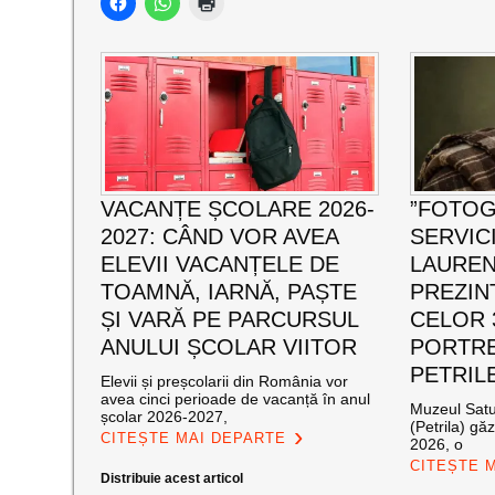
VACANȚE ȘCOLARE 2026-
”FOTOG
2027: CÂND VOR AVEA
SERVICI
ELEVII VACANȚELE DE
LAUREN
TOAMNĂ, IARNĂ, PAȘTE
PREZIN
ȘI VARĂ PE PARCURSUL
CELOR 
ANULUI ȘCOLAR VIITOR
PORTRE
PETRIL
Elevii și preșcolarii din România vor
avea cinci perioade de vacanță în anul
Muzeul Satul
școlar 2026-2027,
(Petrila) gă
CITEȘTE MAI DEPARTE
2026, o
CITEȘTE 
Distribuie acest articol