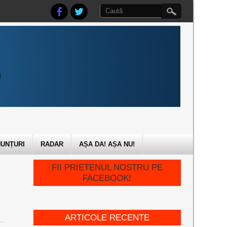
UNȚURI
RADAR
AȘA DA! AȘA NU!
FII PRIETENUL NOSTRU PE
FACEBOOK!
ARTICOLE RECENTE