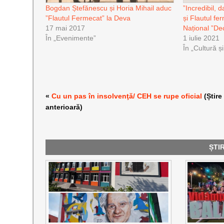
Bogdan Ștefănescu și Horia Mihail aduc
”Incredibil, 
”Flautul Fermecat” la Deva
și Flautul fe
17 mai 2017
Național ”De
În „Evenimente”
1 iulie 2021
În „Cultură ș
«
Cu un pas în insolvenţă/ CEH se rupe oficial
(Știre
anterioară)
ȘTI