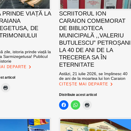
 PRINDE VIAȚĂ LA
SCRIITORUL ION
TRAIANA
CARAION COMEMORAT
EGETUSA, DE
DE BIBLIOTECA
ATRIMONIULUI
MUNICIPALĂ ,,VALERIU
BUTULESCU” PETROȘANI
LA 40 DE ANI DE LA
 zile, istoria prinde viață la
na Sarmizegetusa! Publicul
TRECEREA SA ÎN
istorie
ETERNITATE
MAI DEPARTE
Astăzi, 21 iulie 2026, se împlinesc 40
st articol
de ani de la moartea lui Ion Caraion
CITEȘTE MAI DEPARTE
Distribuie acest articol