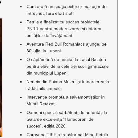
n
Cum arată un spațiu exterior mai ușor de
întreținut, fără efort inutil
Petrila a finalizat cu succes proiectele
PNRR pentru modernizarea și dotarea
unităților de învățământ
Aventura Red Bull Romaniacs ajunge, pe
30 iulie, la Lupeni
O săptămână de neuitat la Lacul Balaton
pentru elevi de la cele trei școli gimnaziale
din municipiul Lupeni
Nedeia din Poiana Muierii și întoarcerea la
rădăcinile timpului
Intervenție promptă a salvamontiștilor în
Munții Retezat
Oameni speciali sărbătoriți de autorități la
Gala de excelenţă ”Hunedoreni de
succes”, ediția 2026
Caravana TIFF a transformat Mina Petrila