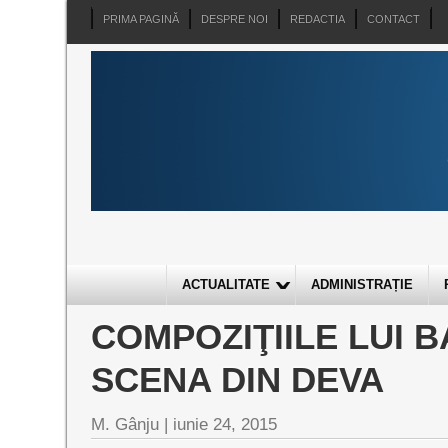
PRIMA PAGINĂ
DESPRE NOI
REDACTIA
CONTACT
ACTUALITATE
ADMINISTRAȚIE
COMPOZIŢIILE LUI B
SCENA DIN DEVA
M. Gânju |
iunie 24, 2015