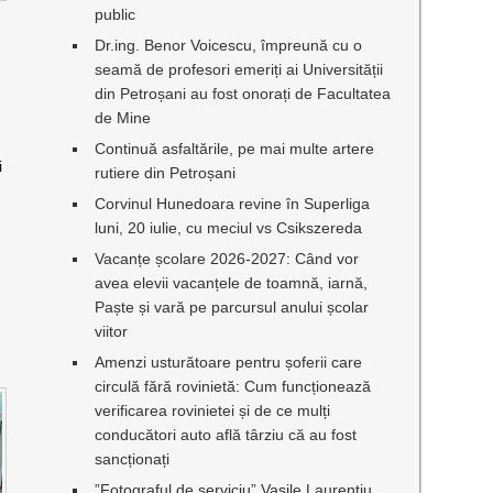
public
Dr.ing. Benor Voicescu, împreună cu o
seamă de profesori emeriți ai Universității
din Petroșani au fost onorați de Facultatea
de Mine
Continuă asfaltările, pe mai multe artere
i
rutiere din Petroșani
Corvinul Hunedoara revine în Superliga
luni, 20 iulie, cu meciul vs Csikszereda
Vacanțe școlare 2026-2027: Când vor
avea elevii vacanțele de toamnă, iarnă,
Paște și vară pe parcursul anului școlar
viitor
Amenzi usturătoare pentru șoferii care
circulă fără rovinietă: Cum funcționează
verificarea rovinietei și de ce mulți
conducători auto află târziu că au fost
sancționați
”Fotograful de serviciu” Vasile Laurențiu