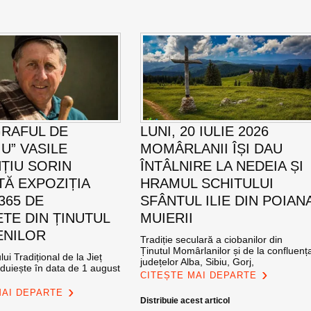
RAFUL DE
LUNI, 20 IULIE 2026
U” VASILE
MOMÂRLANII ÎȘI DAU
ȚIU SORIN
ÎNTÂLNIRE LA NEDEIA ȘI
TĂ EXPOZIȚIA
HRAMUL SCHITULUI
365 DE
SFÂNTUL ILIE DIN POIAN
TE DIN ȚINUTUL
MUIERII
ENILOR
Tradiție seculară a ciobanilor din
Ținutul Momârlanilor și de la confluenț
ui Tradițional de la Jieț
județelor Alba, Sibiu, Gorj,
zduiește în data de 1 august
CITEȘTE MAI DEPARTE
MAI DEPARTE
Distribuie acest articol