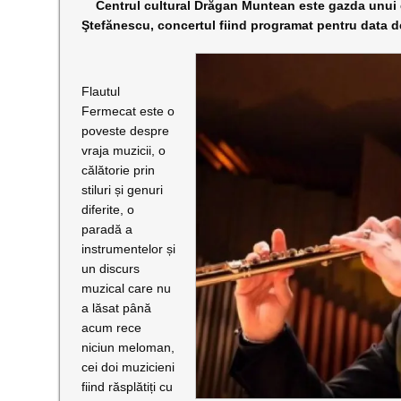
Centrul cultural Drăgan Muntean este gazda unui ev
Ştefănescu, concertul fiind programat pentru data de
Flautul
Fermecat este o
poveste despre
vraja muzicii, o
călătorie prin
stiluri și genuri
diferite, o
paradă a
instrumentelor și
un discurs
muzical care nu
a lăsat până
acum rece
niciun meloman,
cei doi muzicieni
fiind răsplătiți cu