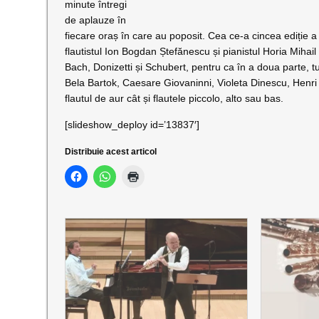
minute întregi
de aplauze în
fiecare oraș în care au poposit. Cea ce-a cincea ediție 
flautistul Ion Bogdan Ștefănescu și pianistul Horia Mihail
Bach, Donizetti și Schubert, pentru ca în a doua parte, tumu
Bela Bartok, Caesare Giovaninni, Violeta Dinescu, Henri M
flautul de aur cât și flautele piccolo, alto sau bas.
[slideshow_deploy id=’13837′]
Distribuie acest articol