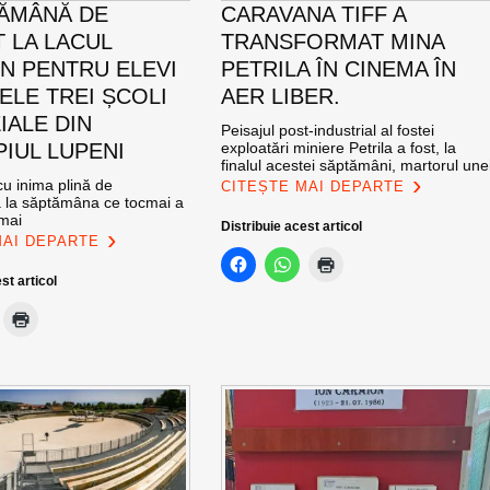
ĂMÂNĂ DE
CARAVANA TIFF A
T LA LACUL
TRANSFORMAT MINA
N PENTRU ELEVI
PETRILA ÎN CINEMA ÎN
ELE TREI ȘCOLI
AER LIBER.
IALE DIN
Peisajul post-industrial al fostei
PIUL LUPENI
exploatări miniere Petrila a fost, la
finalul acestei săptămâni, martorul une
u inima plină de
CITEȘTE MAI DEPARTE
ă la săptămâna ce tocmai a
 mai
Distribuie acest articol
MAI DEPARTE
st articol