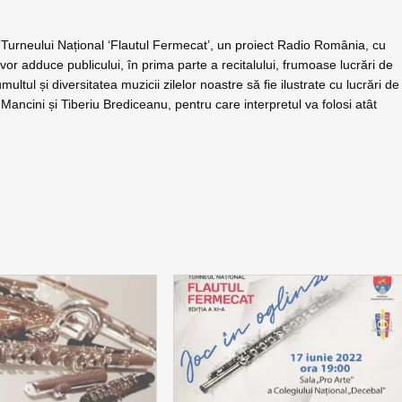
a Turneului Național ‘Flautul Fermecat’, un proiect Radio România, cu
 vor adduce publicului, în prima parte a recitalului, frumoase lucrări de
ltul și diversitatea muzicii zilelor noastre să fie ilustrate cu lucrări de
ancini și Tiberiu Brediceanu, pentru care interpretul va folosi atât