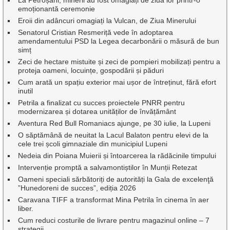
emoționantă ceremonie
Eroii din adâncuri omagiați la Vulcan, de Ziua Minerului
Senatorul Cristian Resmeriță vede în adoptarea
amendamentului PSD la Legea decarbonării o măsură de bun
simț
Zeci de hectare mistuite și zeci de pompieri mobilizați pentru a
proteja oameni, locuințe, gospodării și păduri
Cum arată un spațiu exterior mai ușor de întreținut, fără efort
inutil
Petrila a finalizat cu succes proiectele PNRR pentru
modernizarea și dotarea unităților de învățământ
Aventura Red Bull Romaniacs ajunge, pe 30 iulie, la Lupeni
O săptămână de neuitat la Lacul Balaton pentru elevi de la
cele trei școli gimnaziale din municipiul Lupeni
Nedeia din Poiana Muierii și întoarcerea la rădăcinile timpului
Intervenție promptă a salvamontiștilor în Munții Retezat
Oameni speciali sărbătoriți de autorități la Gala de excelenţă
”Hunedoreni de succes”, ediția 2026
Caravana TIFF a transformat Mina Petrila în cinema în aer
liber.
Cum reduci costurile de livrare pentru magazinul online – 7
strategii