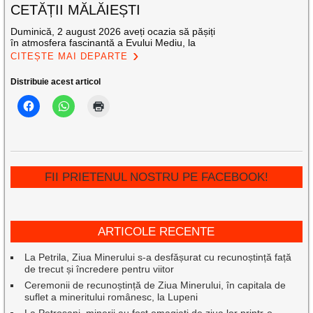
CETĂȚII MĂLĂIEȘTI
Duminică, 2 august 2026 aveți ocazia să pășiți
în atmosfera fascinantă a Evului Mediu, la
CITEȘTE MAI DEPARTE
Distribuie acest articol
FII PRIETENUL NOSTRU PE FACEBOOK!
ARTICOLE RECENTE
La Petrila, Ziua Minerului s-a desfășurat cu recunoștință față
de trecut și încredere pentru viitor
Ceremonii de recunoștință de Ziua Minerului, în capitala de
suflet a mineritului românesc, la Lupeni
La Petroșani, minerii au fost omagiați de ziua lor printr-o