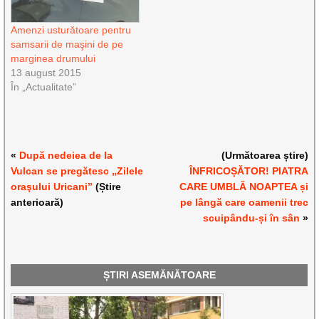
Amenzi usturătoare pentru
samsarii de maşini de pe
marginea drumului
13 august 2015
În „Actualitate”
«
După nedeiea de la
(Următoarea știre)
Vulcan se pregătesc „Zilele
ÎNFRICOȘĂTOR! PIATRA
oraşului Uricani”
(Știre
CARE UMBLĂ NOAPTEA și
anterioară)
pe lângă care oamenii trec
scuipându-și în sân
»
ȘTIRI ASEMĂNĂTOARE