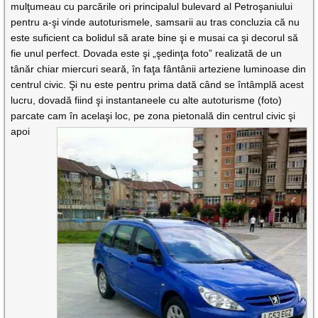
mulţumeau cu parcările ori principalul bulevard al Petroşaniului
pentru a-şi vinde autoturismele, samsarii au tras concluzia că nu
este suficient ca bolidul să arate bine şi e musai ca şi decorul să
fie unul perfect. Dovada este şi „şedinţa foto” realizată de un
tânăr chiar miercuri seară, în faţa fântânii arteziene luminoase din
centrul civic. Şi nu este pentru prima dată când se întâmplă acest
lucru, dovadă fiind şi instantaneele cu alte autoturisme (foto)
parcate cam în
acelaşi loc, pe zona pietonală din centrul civic şi
apoi