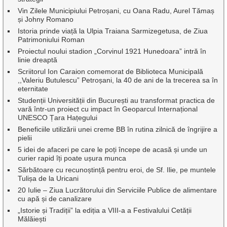
Vin Zilele Municipiului Petroșani, cu Oana Radu, Aurel Tămaș
și Johny Romano
Istoria prinde viață la Ulpia Traiana Sarmizegetusa, de Ziua
Patrimoniului Roman
Proiectul noului stadion „Corvinul 1921 Hunedoara” intră în
linie dreaptă
Scriitorul Ion Caraion comemorat de Biblioteca Municipală
,,Valeriu Butulescu” Petroșani, la 40 de ani de la trecerea sa în
eternitate
Studenții Universității din București au transformat practica de
vară într-un proiect cu impact în Geoparcul Internațional
UNESCO Țara Hațegului
Beneficiile utilizării unei creme BB în rutina zilnică de îngrijire a
pielii
5 idei de afaceri pe care le poți începe de acasă și unde un
curier rapid îți poate ușura munca
Sărbătoare cu recunoștință pentru eroi, de Sf. Ilie, pe muntele
Tulișa de la Uricani
20 Iulie – Ziua Lucrătorului din Serviciile Publice de alimentare
cu apă și de canalizare
„Istorie și Tradiții” la ediția a VIII-a a Festivalului Cetății
Mălăiești