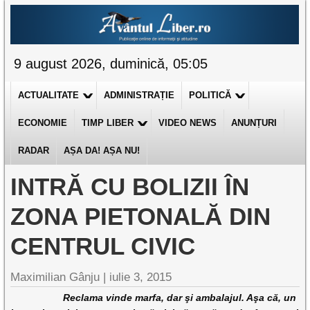
9 august 2026, duminică, 05:05
ACTUALITATE
ADMINISTRAȚIE
POLITICĂ
ECONOMIE
TIMP LIBER
VIDEO NEWS
ANUNȚURI
RADAR
AȘA DA! AȘA NU!
INTRĂ CU BOLIZII ÎN
ZONA PIETONALĂ DIN
CENTRUL CIVIC
Maximilian Gânju |
iulie 3, 2015
Reclama vinde marfa, dar şi ambalajul. Aşa că, un