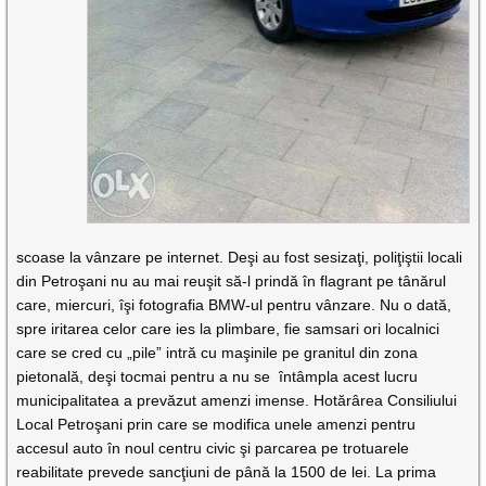
scoase la vânzare pe internet. Deşi au fost sesizaţi, poliţiştii locali
din Petroşani nu au mai reuşit să-l prindă în flagrant pe tânărul
care, miercuri, îşi fotografia BMW-ul pentru vânzare. Nu o dată,
spre iritarea celor care ies la plimbare, fie samsari ori localnici
care se cred cu „pile” intră cu maşinile pe granitul din zona
pietonală, deşi tocmai pentru a nu se întâmpla acest lucru
municipalitatea a prevăzut amenzi imense. Hotărârea Consiliului
Local Petroşani prin care se modifica unele amenzi pentru
accesul auto în noul centru civic şi parcarea pe trotuarele
reabilitate prevede sancţiuni de până la 1500 de lei. La prima