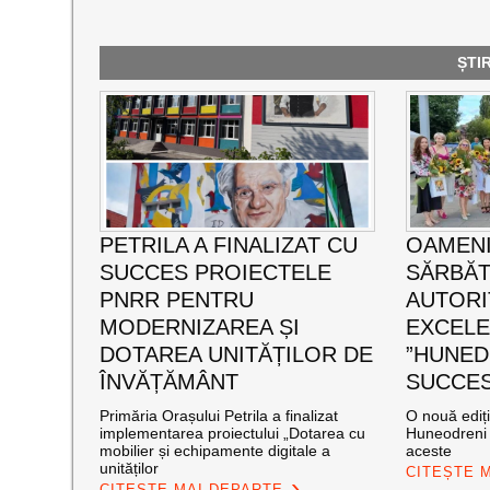
ȘTI
PETRILA A FINALIZAT CU
OAMENI
SUCCES PROIECTELE
SĂRBĂT
PNRR PENTRU
AUTORI
MODERNIZAREA ȘI
EXCEL
DOTAREA UNITĂȚILOR DE
”HUNED
ÎNVĂȚĂMÂNT
SUCCES”
Primăria Orașului Petrila a finalizat
O nouă ediț
implementarea proiectului „Dotarea cu
Huneodreni 
mobilier și echipamente digitale a
aceste
unităților
CITEȘTE 
CITEȘTE MAI DEPARTE