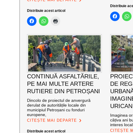
Distribuie ace
Distribuie acest articol
CONTINUĂ ASFALTĂRILE,
PROIEC
PE MAI MULTE ARTERE
DE RE
RUTIERE DIN PETROȘANI
URBANĂ
IMAGIN
Dincolo de proiectul de anvergură
derulat de autoritățile locale din
URICAN
municipiul Petroșani cu fonduri
europene,
Imaginea ora
câțiva ani bu
CITEȘTE MAI DEPARTE
interes loca
CITEȘTE 
Distribuie acest articol