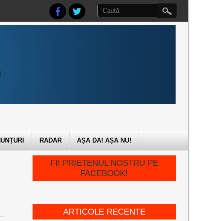
UNȚURI
RADAR
AȘA DA! AȘA NU!
FII PRIETENUL NOSTRU PE
FACEBOOK!
ARTICOLE RECENTE