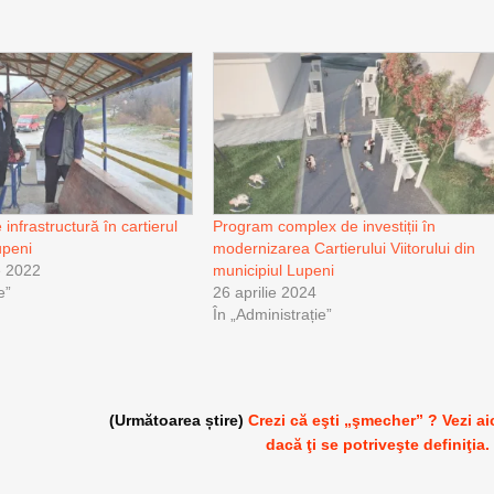
 infrastructură în cartierul
Program complex de investiții în
upeni
modernizarea Cartierului Viitorului din
e 2022
municipiul Lupeni
e”
26 aprilie 2024
În „Administrație”
(Următoarea știre)
Crezi că eşti „şmecher” ? Vezi ai
dacă ţi se potriveşte definiţia.