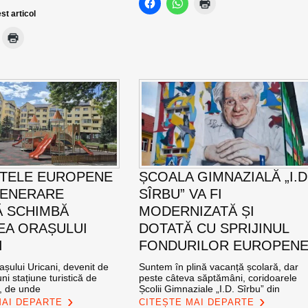
st articol
TELE EUROPENE
ȘCOALA GIMNAZIALĂ „I.D
GENERARE
SÎRBU” VA FI
 SCHIMBĂ
MODERNIZATĂ ȘI
EA ORAȘULUI
DOTATĂ CU SPRIJINUL
I
FONDURILOR EUROPEN
șului Uricani, devenit de
Suntem în plină vacanță școlară, dar
ni stațiune turistică de
peste câteva săptămâni, coridoarele
l, de unde
Școlii Gimnaziale „I.D. Sîrbu” din
MAI DEPARTE
CITEȘTE MAI DEPARTE