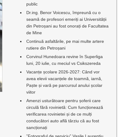
public
Dr.ing. Benor Voicescu, împreună cu o
seamă de profesori emeriți ai Universității
din Petroșani au fost onorați de Facultatea
de Mine
Continuă asfaltările, pe mai multe artere
rutiere din Petroșani
Corvinul Hunedoara revine în Superliga
luni, 20 iulie, cu meciul vs Csikszereda
Vacanțe școlare 2026-2027: Când vor
avea elevii vacanțele de toamnă, iarnă,
Paște și vară pe parcursul anului școlar
viitor
Amenzi usturătoare pentru șoferii care
circulă fără rovinietă: Cum funcționează
verificarea rovinietei și de ce mulți
conducători auto află târziu că au fost
sancționați
”Fotograful de serviciu” Vasile Laurențiu