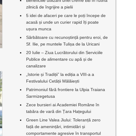
Beneficiile utilizării unei creme BB în rutina
zilnică de îngrijire a pielii
5 idei de afaceri pe care le poți începe de
acasă și unde un curier rapid îți poate
ușura munca
Sărbătoare cu recunoștință pentru eroi, de
Sf. Ilie, pe muntele Tulișa de la Uricani
20 Iulie – Ziua Lucrătorului din Serviciile
Publice de alimentare cu apă și de
canalizare
„Istorie și Tradiții” la ediția a VIII-a a
Festivalului Cetății Mălăiești
Patrimoniul fără frontiere la Ulpia Traiana
Sarmizegetusa
Zece bursieri ai Academiei Române în
tabăra de vară din Țara Hațegului
Green Line Valea Jiului: Toleranță zero
față de amenințări, intimidări și
comportamente agresive în transportul