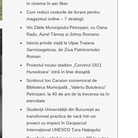
în cinema în aer liber.
Cum reduci costurile de livrare pentru
magazinul online – 7 strategii
Vin Zilele Municipiului Petroșani, cu Oana
Radu, Aurel Tămaș și Johny Romano
Istoria prinde viață la Ulpia Traiana
Sarmizegetusa, de Ziua Patrimoniului
Roman
Proiectul noului stadion „Corvinul 1921
Hunedoara” intră în linie dreaptă
Scriitorul Ion Caraion comemorat de
Biblioteca Municipală ,,Valeriu Butulescu”
Petroșani, la 40 de ani de la trecerea sa în
eternitate
Studenții Universității din București au
transformat practica de vară într-un
proiect cu impact în Geoparcul
Internațional UNESCO Țara Hațegului