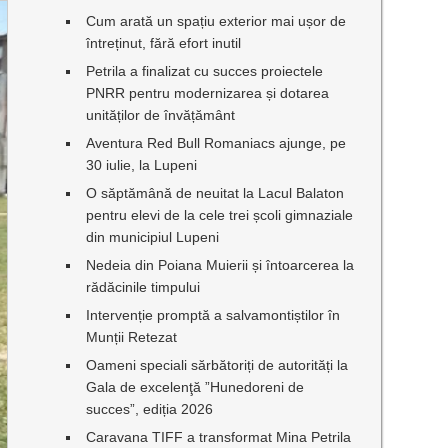
Cum arată un spațiu exterior mai ușor de
întreținut, fără efort inutil
Petrila a finalizat cu succes proiectele
PNRR pentru modernizarea și dotarea
unităților de învățământ
Aventura Red Bull Romaniacs ajunge, pe
30 iulie, la Lupeni
O săptămână de neuitat la Lacul Balaton
pentru elevi de la cele trei școli gimnaziale
din municipiul Lupeni
Nedeia din Poiana Muierii și întoarcerea la
rădăcinile timpului
Intervenție promptă a salvamontiștilor în
Munții Retezat
Oameni speciali sărbătoriți de autorități la
Gala de excelenţă ”Hunedoreni de
succes”, ediția 2026
Caravana TIFF a transformat Mina Petrila