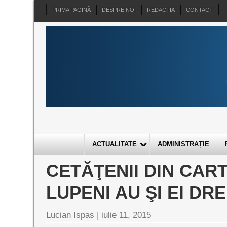
PRIMA PAGINĂ
DESPRE NOI
REDACTIA
CONTACT
ACTUALITATE
ADMINISTRAȚIE
CETĂŢENII DIN CART
LUPENI AU ŞI EI DR
Lucian Ispas |
iulie 11, 2015