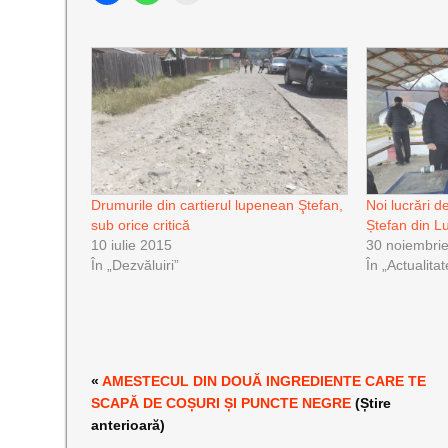
Drumurile din cartierul lupenean Ştefan,
Noi lucrări de
sub orice critică
Ștefan din L
10 iulie 2015
30 noiembri
În „Dezvăluiri”
În „Actualitat
«
AMESTECUL DIN DOUĂ INGREDIENTE CARE TE
SCAPĂ DE COȘURI ȘI PUNCTE NEGRE
(Știre
anterioară)