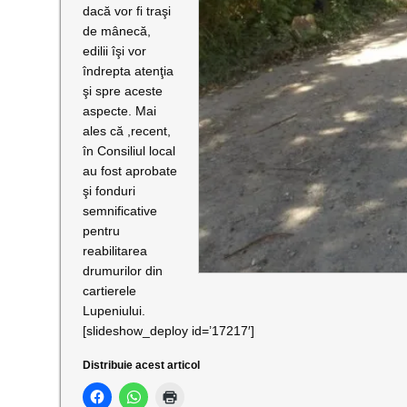
dacă vor fi traşi
de mânecă,
edilii îşi vor
îndrepta atenţia
şi spre aceste
aspecte. Mai
ales că ,recent,
în Consiliul local
au fost aprobate
şi fonduri
semnificative
pentru
reabilitarea
drumurilor din
cartierele
Lupeniului.
[slideshow_deploy id=’17217′]
Distribuie acest articol