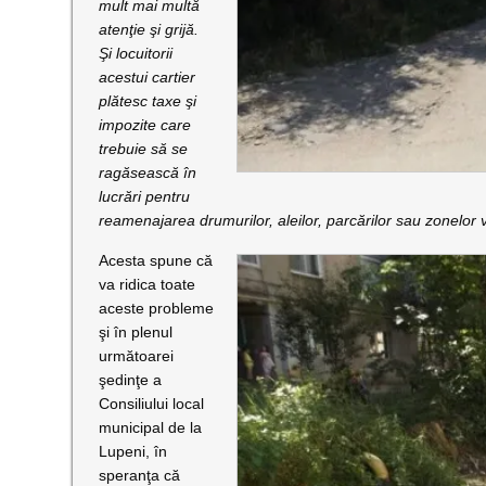
mult mai multă
atenţie şi grijă.
Şi locuitorii
acestui cartier
plătesc taxe şi
impozite care
trebuie să se
ragăsească în
lucrări pentru
reamenajarea drumurilor, aleilor, parcărilor sau zonelor v
Acesta spune că
va ridica toate
aceste probleme
şi în plenul
următoarei
şedinţe a
Consiliului local
municipal de la
Lupeni, în
speranţa că