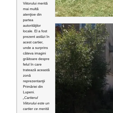
Viitorului merită
mai multă
atenţioe din
partea
autorităţilor
locale. El a fost
prezent astăzi în
acest cartier,
unde a surprins
câteva imagini
grăitoare despre
felul în care
tratează această
zonă
reprezentanţii
Primăriei din
Lupeni.
„Cartierul
Viitorului este un
cartier ce merită