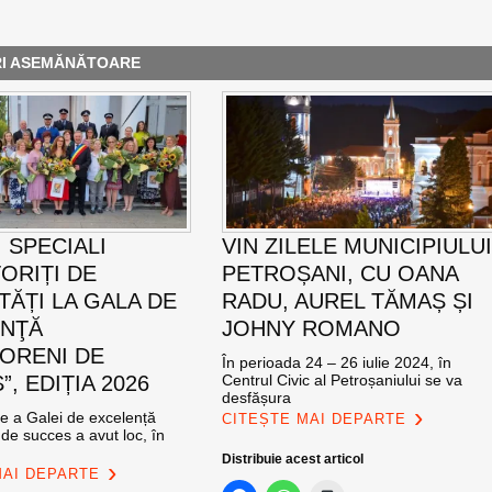
RI ASEMĂNĂTOARE
 SPECIALI
VIN ZILELE MUNICIPIULU
ORIȚI DE
PETROȘANI, CU OANA
TĂȚI LA GALA DE
RADU, AUREL TĂMAȘ ȘI
ENŢĂ
JOHNY ROMANO
ORENI DE
În perioada 24 – 26 iulie 2024, în
, EDIȚIA 2026
Centrul Civic al Petroșaniului se va
desfășura
ie a Galei de excelență
CITEȘTE MAI DEPARTE
de succes a avut loc, în
Distribuie acest articol
MAI DEPARTE