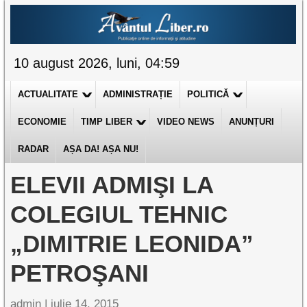
10 august 2026, luni, 04:59
ACTUALITATE
ADMINISTRAȚIE
POLITICĂ
ECONOMIE
TIMP LIBER
VIDEO NEWS
ANUNȚURI
RADAR
AȘA DA! AȘA NU!
ELEVII ADMIŞI LA
COLEGIUL TEHNIC
„DIMITRIE LEONIDA”
PETROŞANI
admin
|
iulie 14, 2015