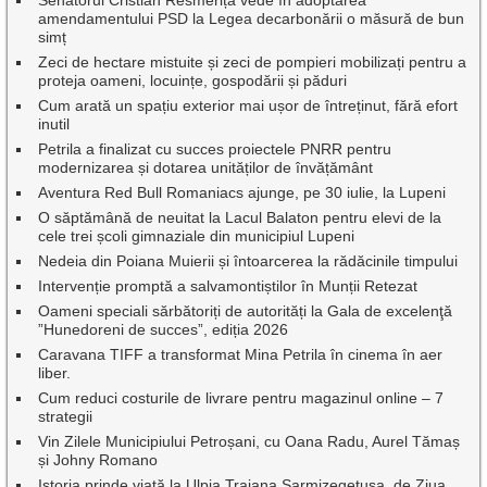
amendamentului PSD la Legea decarbonării o măsură de bun
simț
Zeci de hectare mistuite și zeci de pompieri mobilizați pentru a
proteja oameni, locuințe, gospodării și păduri
Cum arată un spațiu exterior mai ușor de întreținut, fără efort
inutil
Petrila a finalizat cu succes proiectele PNRR pentru
modernizarea și dotarea unităților de învățământ
Aventura Red Bull Romaniacs ajunge, pe 30 iulie, la Lupeni
O săptămână de neuitat la Lacul Balaton pentru elevi de la
cele trei școli gimnaziale din municipiul Lupeni
Nedeia din Poiana Muierii și întoarcerea la rădăcinile timpului
Intervenție promptă a salvamontiștilor în Munții Retezat
Oameni speciali sărbătoriți de autorități la Gala de excelenţă
”Hunedoreni de succes”, ediția 2026
Caravana TIFF a transformat Mina Petrila în cinema în aer
liber.
Cum reduci costurile de livrare pentru magazinul online – 7
strategii
Vin Zilele Municipiului Petroșani, cu Oana Radu, Aurel Tămaș
și Johny Romano
Istoria prinde viață la Ulpia Traiana Sarmizegetusa, de Ziua