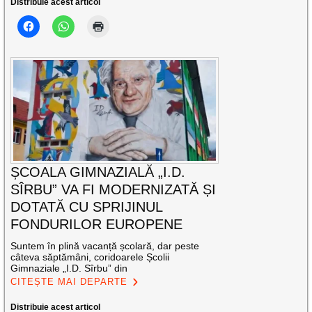
Distribuie acest articol
ȘCOALA GIMNAZIALĂ „I.D.
SÎRBU” VA FI MODERNIZATĂ ȘI
DOTATĂ CU SPRIJINUL
FONDURILOR EUROPENE
Suntem în plină vacanță școlară, dar peste
câteva săptămâni, coridoarele Școlii
Gimnaziale „I.D. Sîrbu” din
CITEȘTE MAI DEPARTE
Distribuie acest articol