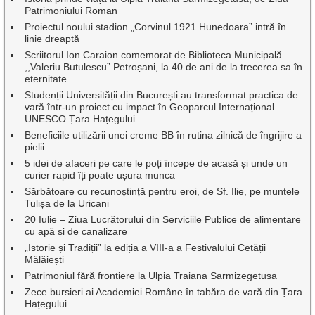
Patrimoniului Roman
Proiectul noului stadion „Corvinul 1921 Hunedoara” intră în
linie dreaptă
Scriitorul Ion Caraion comemorat de Biblioteca Municipală
,,Valeriu Butulescu” Petroșani, la 40 de ani de la trecerea sa în
eternitate
Studenții Universității din București au transformat practica de
vară într-un proiect cu impact în Geoparcul Internațional
UNESCO Țara Hațegului
Beneficiile utilizării unei creme BB în rutina zilnică de îngrijire a
pielii
5 idei de afaceri pe care le poți începe de acasă și unde un
curier rapid îți poate ușura munca
Sărbătoare cu recunoștință pentru eroi, de Sf. Ilie, pe muntele
Tulișa de la Uricani
20 Iulie – Ziua Lucrătorului din Serviciile Publice de alimentare
cu apă și de canalizare
„Istorie și Tradiții” la ediția a VIII-a a Festivalului Cetății
Mălăiești
Patrimoniul fără frontiere la Ulpia Traiana Sarmizegetusa
Zece bursieri ai Academiei Române în tabăra de vară din Țara
Hațegului