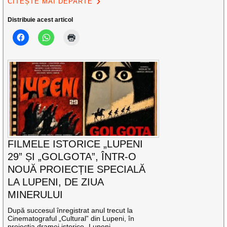
CITEȘTE MAI DEPARTE
Distribuie acest articol
FILMELE ISTORICE „LUPENI
29” ȘI „GOLGOTA”, ÎNTR-O
NOUĂ PROIECȚIE SPECIALĂ
LA LUPENI, DE ZIUA
MINERULUI
După succesul înregistrat anul trecut la
Cinematograful „Cultural” din Lupeni, în
proiecția dramei istorice „Lupeni