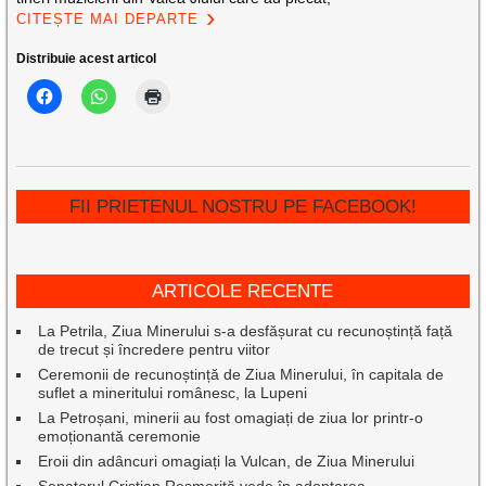
CITEȘTE MAI DEPARTE
Distribuie acest articol
FII PRIETENUL NOSTRU PE FACEBOOK!
ARTICOLE RECENTE
La Petrila, Ziua Minerului s-a desfășurat cu recunoștință față
de trecut și încredere pentru viitor
Ceremonii de recunoștință de Ziua Minerului, în capitala de
suflet a mineritului românesc, la Lupeni
La Petroșani, minerii au fost omagiați de ziua lor printr-o
emoționantă ceremonie
Eroii din adâncuri omagiați la Vulcan, de Ziua Minerului
Senatorul Cristian Resmeriță vede în adoptarea