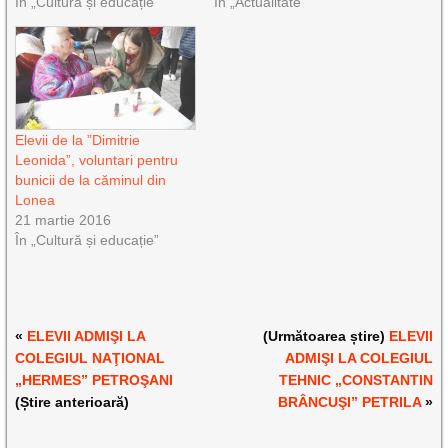
În „Cultură și educație”
În „Actualitate”
Elevii de la ”Dimitrie
Leonida”, voluntari pentru
bunicii de la căminul din
Lonea
21 martie 2016
În „Cultură și educație”
«
ELEVII ADMIŞI LA
(Următoarea știre)
ELEVII
COLEGIUL NAŢIONAL
ADMIŞI LA COLEGIUL
„HERMES” PETROŞANI
TEHNIC „CONSTANTIN
(Știre anterioară)
BRÂNCUŞI” PETRILA
»