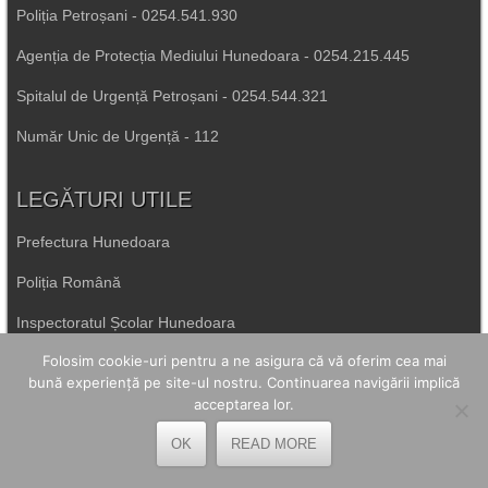
Poliția Petroșani - 0254.541.930
Agenția de Protecția Mediului Hunedoara - 0254.215.445
Spitalul de Urgență Petroșani - 0254.544.321
Număr Unic de Urgență - 112
LEGĂTURI UTILE
Prefectura Hunedoara
Poliția Română
Inspectoratul Școlar Hunedoara
Folosim cookie-uri pentru a ne asigura că vă oferim cea mai
Consiliul Județean Hunedoara
bună experiență pe site-ul nostru. Continuarea navigării implică
Primăria Petrila
acceptarea lor.
OK
READ MORE
Primăria Petroșani