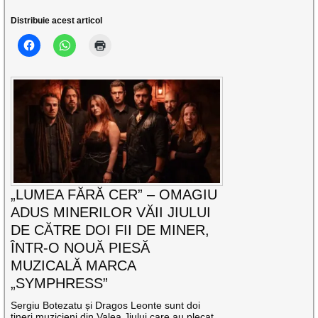
Distribuie acest articol
„LUMEA FĂRĂ CER” – OMAGIU
ADUS MINERILOR VĂII JIULUI
DE CĂTRE DOI FII DE MINER,
ÎNTR-O NOUĂ PIESĂ
MUZICALĂ MARCA
„SYMPHRESS”
Sergiu Botezatu și Dragos Leonte sunt doi
tineri muzicieni din Valea Jiului care au plecat,