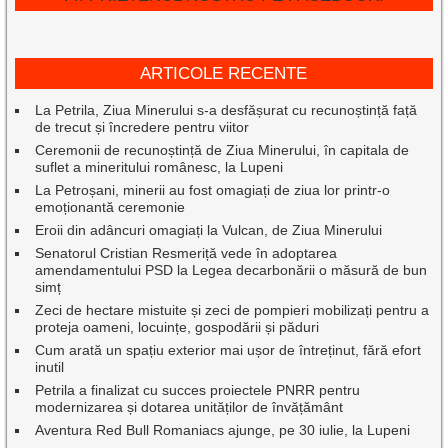
ARTICOLE RECENTE
La Petrila, Ziua Minerului s-a desfășurat cu recunoștință față
de trecut și încredere pentru viitor
Ceremonii de recunoștință de Ziua Minerului, în capitala de
suflet a mineritului românesc, la Lupeni
La Petroșani, minerii au fost omagiați de ziua lor printr-o
emoționantă ceremonie
Eroii din adâncuri omagiați la Vulcan, de Ziua Minerului
Senatorul Cristian Resmeriță vede în adoptarea
amendamentului PSD la Legea decarbonării o măsură de bun
simț
Zeci de hectare mistuite și zeci de pompieri mobilizați pentru a
proteja oameni, locuințe, gospodării și păduri
Cum arată un spațiu exterior mai ușor de întreținut, fără efort
inutil
Petrila a finalizat cu succes proiectele PNRR pentru
modernizarea și dotarea unităților de învățământ
Aventura Red Bull Romaniacs ajunge, pe 30 iulie, la Lupeni