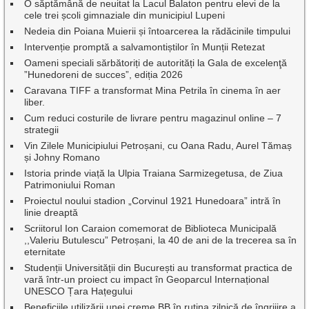
O săptămână de neuitat la Lacul Balaton pentru elevi de la
cele trei școli gimnaziale din municipiul Lupeni
Nedeia din Poiana Muierii și întoarcerea la rădăcinile timpului
Intervenție promptă a salvamontiștilor în Munții Retezat
Oameni speciali sărbătoriți de autorități la Gala de excelenţă
”Hunedoreni de succes”, ediția 2026
Caravana TIFF a transformat Mina Petrila în cinema în aer
liber.
Cum reduci costurile de livrare pentru magazinul online – 7
strategii
Vin Zilele Municipiului Petroșani, cu Oana Radu, Aurel Tămaș
și Johny Romano
Istoria prinde viață la Ulpia Traiana Sarmizegetusa, de Ziua
Patrimoniului Roman
Proiectul noului stadion „Corvinul 1921 Hunedoara” intră în
linie dreaptă
Scriitorul Ion Caraion comemorat de Biblioteca Municipală
,,Valeriu Butulescu” Petroșani, la 40 de ani de la trecerea sa în
eternitate
Studenții Universității din București au transformat practica de
vară într-un proiect cu impact în Geoparcul Internațional
UNESCO Țara Hațegului
Beneficiile utilizării unei creme BB în rutina zilnică de îngrijire a