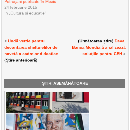
Petroşani publicate în Mexic
24 februarie 2015
În „Cultură și educație”
«
Undă verde pentru
(Următoarea știre)
Deva.
decontarea cheltuielilor de
Banca Mondială analizează
navetă a cadrelor didactice
soluţiile pentru CEH
»
(Știre anterioară)
ȘTIRI ASEMĂNĂTOARE