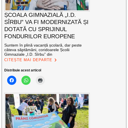
ȘCOALA GIMNAZIALĂ „I.D.
SÎRBU” VA FI MODERNIZATĂ ȘI
DOTATĂ CU SPRIJINUL
FONDURILOR EUROPENE
Suntem în plină vacanță școlară, dar peste
câteva săptămâni, coridoarele Școlii
Gimnaziale „I.D. Sîrbu” din
CITEȘTE MAI DEPARTE
Distribuie acest articol