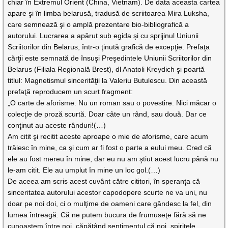
chiar în Extremul Orient (China, Vietnam). De data aceasta cartea
apare şi în limba belarusă, tradusă de scriitoarea Mira Luksha,
care semnează şi o amplă prezentare bio-bibliografică a
autorului. Lucrarea a apărut sub egida şi cu sprijinul Uniunii
Scriitorilor din Belarus, într-o ţinută grafică de excepţie. Prefaţa
cărţii este semnată de însuşi Preşedintele Uniunii Scriitorilor din
Belarus (Filiala Regională Brest), dl Anatoli Kreydich şi poartă
titlul: Magnetismul sincerităţii la Valeriu Butulescu. Din această
prefaţă reproducem un scurt fragment:
„O carte de aforisme. Nu un roman sau o povestire. Nici măcar o
colecţie de proză scurtă. Doar câte un rând, sau două. Dar ce
conţinut au aceste rânduri!(…)
Am citit şi recitit aceste aproape o mie de aforisme, care acum
trăiesc în mine, ca şi cum ar fi fost o parte a eului meu. Cred că
ele au fost mereu în mine, dar eu nu am ştiut acest lucru până nu
le-am citit. Ele au umplut în mine un loc gol.(…)
De aceea am scris acest cuvânt către cititori, în speranţa că
sinceritatea autorului acestor capodopere scurte ne va uni, nu
doar pe noi doi, ci o mulţime de oameni care gândesc la fel, din
lumea întreagă. Că ne putem bucura de frumuseţe fără să ne
cunoaştem între noi, căpătând sentimentul că noi, spiritele