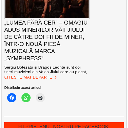
„LUMEA FĂRĂ CER” – OMAGIU
ADUS MINERILOR VĂII JIULUI
DE CĂTRE DOI FII DE MINER,
ÎNTR-O NOUĂ PIESĂ
MUZICALĂ MARCA
„SYMPHRESS”
Sergiu Botezatu și Dragos Leonte sunt doi
tineri muzicieni din Valea Jiului care au plecat,
CITEȘTE MAI DEPARTE
Distribuie acest articol
FII PRIETENUL NOSTRU PE FACEBOOK!