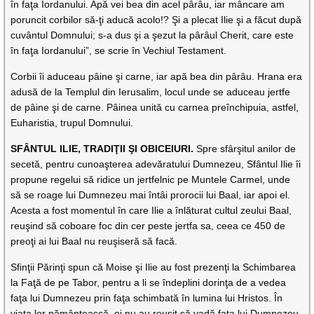
în faţa Iordanului. Apă vei bea din acel pârâu, iar mâncare am
poruncit corbilor să-ţi aducă acolo!? Şi a plecat Ilie şi a făcut după
cuvântul Domnului; s-a dus şi a şezut la pârâul Cherit, care este
în faţa Iordanului”, se scrie în Vechiul Testament.
Corbii îi aduceau pâine şi carne, iar apă bea din pârâu. Hrana era
adusă de la Templul din Ierusalim, locul unde se aduceau jertfe
de pâine şi de carne. Pâinea unită cu carnea preînchipuia, astfel,
Euharistia, trupul Domnului.
SFÂNTUL ILIE, TRADIŢII ŞI OBICEIURI.
Spre sfârşitul anilor de
secetă, pentru cunoaşterea adevăratului Dumnezeu, Sfântul Ilie îi
propune regelui să ridice un jertfelnic pe Muntele Carmel, unde
să se roage lui Dumnezeu mai întâi prorocii lui Baal, iar apoi el.
Acesta a fost momentul în care Ilie a înlăturat cultul zeului Baal,
reuşind să coboare foc din cer peste jertfa sa, ceea ce 450 de
preoţi ai lui Baal nu reuşiseră să facă.
Sfinţii Părinţi spun că Moise şi Ilie au fost prezenţi la Schimbarea
la Faţă de pe Tabor, pentru a li se îndeplini dorinţa de a vedea
faţa lui Dumnezeu prin faţa schimbată în lumina lui Hristos. În
viaţa lor pământească, ei nu au reuşit să vadă faţa lui Dumnezeu