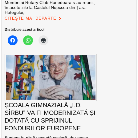
Membri ai Rotary Club Hunedoara s-au reunit,
în acete zile la Castelul Nopcsea din Țara
Hațegului,
CITEȘTE MAI DEPARTE
Distribuie acest articol
ȘCOALA GIMNAZIALĂ „I.D.
SÎRBU” VA FI MODERNIZATĂ ȘI
DOTATĂ CU SPRIJINUL
FONDURILOR EUROPENE
Suntem în plină vacanță școlară, dar peste