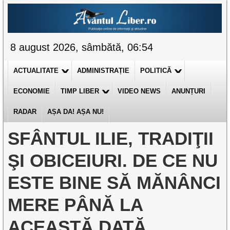
8 august 2026, sâmbătă, 06:54
ACTUALITATE
ADMINISTRAȚIE
POLITICĂ
ECONOMIE
TIMP LIBER
VIDEO NEWS
ANUNȚURI
RADAR
AȘA DA! AȘA NU!
SFÂNTUL ILIE, TRADIŢII
ŞI OBICEIURI. DE CE NU
ESTE BINE SĂ MĂNÂNCI
MERE PÂNĂ LA
ACEASTĂ DATĂ