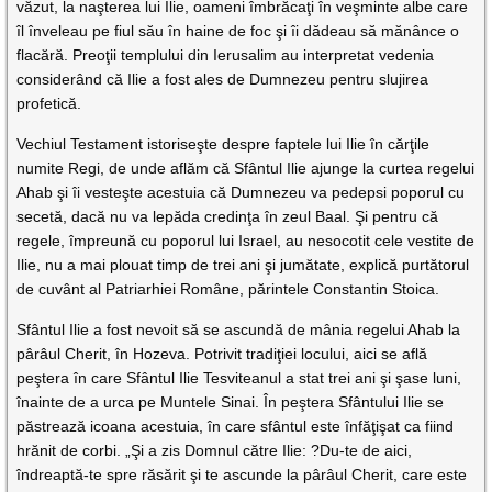
văzut, la naşterea lui Ilie, oameni îmbrăcaţi în veşminte albe care
îl înveleau pe fiul său în haine de foc şi îi dădeau să mănânce o
flacără. Preoţii templului din Ierusalim au interpretat vedenia
considerând că Ilie a fost ales de Dumnezeu pentru slujirea
profetică.
Vechiul Testament istoriseşte despre faptele lui Ilie în cărţile
numite Regi, de unde aflăm că Sfântul Ilie ajunge la curtea regelui
Ahab şi îi vesteşte acestuia că Dumnezeu va pedepsi poporul cu
secetă, dacă nu va lepăda credinţa în zeul Baal. Şi pentru că
regele, împreună cu poporul lui Israel, au nesocotit cele vestite de
Ilie, nu a mai plouat timp de trei ani şi jumătate, explică purtătorul
de cuvânt al Patriarhiei Române, părintele Constantin Stoica.
Sfântul Ilie a fost nevoit să se ascundă de mânia regelui Ahab la
pârâul Cherit, în Hozeva. Potrivit tradiţiei locului, aici se află
peştera în care Sfântul Ilie Tesviteanul a stat trei ani şi şase luni,
înainte de a urca pe Muntele Sinai. În peştera Sfântului Ilie se
păstrează icoana acestuia, în care sfântul este înfăţişat ca fiind
hrănit de corbi. „Şi a zis Domnul către Ilie: ?Du-te de aici,
îndreaptă-te spre răsărit şi te ascunde la pârâul Cherit, care este