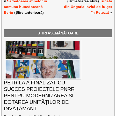
«
Sărbătoarea afinelor în
(Următoarea știre)
Turistă
comuna hunedoreană
din Ungaria lovită de fulger
Beriu
(Știre anterioară)
în Retezat
»
ȘTIRI ASEMĂNĂTOARE
PETRILA A FINALIZAT CU
SUCCES PROIECTELE PNRR
PENTRU MODERNIZAREA ȘI
DOTAREA UNITĂȚILOR DE
ÎNVĂȚĂMÂNT