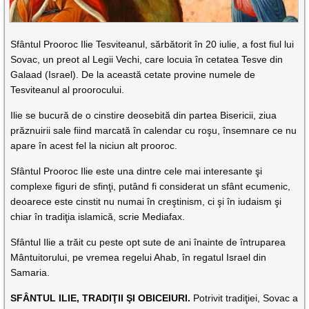
Sfântul Prooroc Ilie Tesviteanul, sărbătorit în 20 iulie, a fost fiul lui
Sovac, un preot al Legii Vechi, care locuia în cetatea Tesve din
Galaad (Israel). De la această cetate provine numele de
Tesviteanul al proorocului.
Ilie se bucură de o cinstire deosebită din partea Bisericii, ziua
prăznuirii sale fiind marcată în calendar cu roşu, însemnare ce nu
apare în acest fel la niciun alt prooroc.
Sfântul Prooroc Ilie este una dintre cele mai interesante şi
complexe figuri de sfinţi, putând fi considerat un sfânt ecumenic,
deoarece este cinstit nu numai în creştinism, ci şi în iudaism şi
chiar în tradiţia islamică, scrie Mediafax.
Sfântul Ilie a trăit cu peste opt sute de ani înainte de întruparea
Mântuitorului, pe vremea regelui Ahab, în regatul Israel din
Samaria.
SFÂNTUL ILIE, TRADIŢII ŞI OBICEIURI.
Potrivit tradiţiei, Sovac a