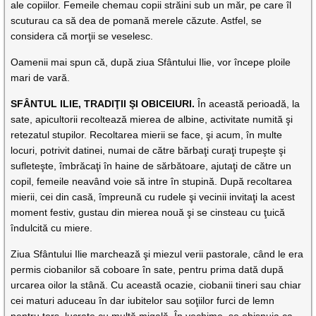
ale copiilor. Femeile chemau copii străini sub un măr, pe care îl
scuturau ca să dea de pomană merele căzute. Astfel, se
considera că morţii se veselesc.
Oamenii mai spun că, după ziua Sfântului Ilie, vor începe ploile
mari de vară.
SFÂNTUL ILIE, TRADIŢII ŞI OBICEIURI.
În această perioadă, la
sate, apicultorii recoltează mierea de albine, activitate numită şi
retezatul stupilor. Recoltarea mierii se face, şi acum, în multe
locuri, potrivit datinei, numai de către bărbaţi curaţi trupeşte şi
sufleteşte, îmbrăcaţi în haine de sărbătoare, ajutaţi de către un
copil, femeile neavând voie să intre în stupină. După recoltarea
mierii, cei din casă, împreună cu rudele şi vecinii invitaţi la acest
moment festiv, gustau din mierea nouă şi se cinsteau cu ţuică
îndulcită cu miere.
Ziua Sfântului Ilie marchează şi miezul verii pastorale, când le era
permis ciobanilor să coboare în sate, pentru prima dată după
urcarea oilor la stână. Cu această ocazie, ciobanii tineri sau chiar
cei maturi aduceau în dar iubitelor sau soţiilor furci de lemn
pentru tors, lucrate cu multă migală. În vechime, se obişnuia ca,