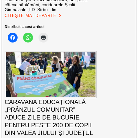
câteva săptămâni, coridoarele Școlii
Gimnaziale „I.D. Sîrbu” din
CITEȘTE MAI DEPARTE
Distribuie acest articol
CARAVANA EDUCAȚIONALĂ
„PRÂNZUL COMUNITAR”
ADUCE ZILE DE BUCURIE
PENTRU PESTE 200 DE COPII
DIN VALEA JIULUI ȘI JUDEȚUL