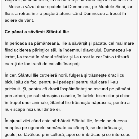
– Moise a văzut doar spatele lui Dumnezeu, pe Muntele Sinai, iar
Ilie s-a retras într-o peşteră atunci când Dumnezeu a trecut în
adiere de vânt.
Ce păcat a săvârșit Sfântul Ilie
În perioada sa pământeană, Ilie a săvârşit şi păcate, cel mai mare
fiind uciderea părinţilor săi, la îndemnul diavolului. Dumnezeu l-a
iertat, l-a trecut în rândul sfinţilor şi l-a urcat la cer într-o trăsură
cu roţi de foc trasă de cai albi înaripaţi.
În cer, Sfântul Ilie cutreieră norii, fulgeră şi trăsneşte dracii cu
biciul său de foc, pentru a-i pedepsi pentru răul care i l-au
pricinuit. Şi, pentru că dracii înspăimântaţi se ascund pe pământ
prin arbori, pe sub streaşina caselor, în turlele bisericilor şi chiar
în trupul unor animale, Sfântul Ilie trăsneşte năprasnic, pentru a
nu-i scăpa nici unul dintre ei.
În ajunul zilei când este sărbătorit Sfântul Ilie, fetele se duceau
noaptea pe ogoarele semănate cu cânepă, se dezbrăcau şi,
goale, se tăvăleau prin cultură, apoi se îmbrăcau şi se întorceau