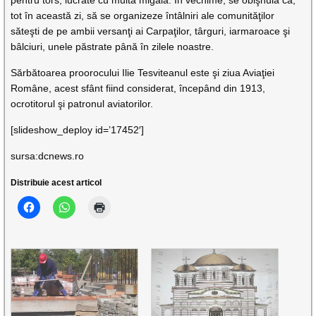
tot în această zi, să se organizeze întâlniri ale comunităţilor
săteşti de pe ambii versanţi ai Carpaţilor, târguri, iarmaroace şi
bâlciuri, unele păstrate până în zilele noastre.
Sărbătoarea proorocului Ilie Tesviteanul este şi ziua Aviaţiei
Române, acest sfânt fiind considerat, începând din 1913,
ocrotitorul şi patronul aviatorilor.
[slideshow_deploy id=’17452′]
sursa:dcnews.ro
Distribuie acest articol