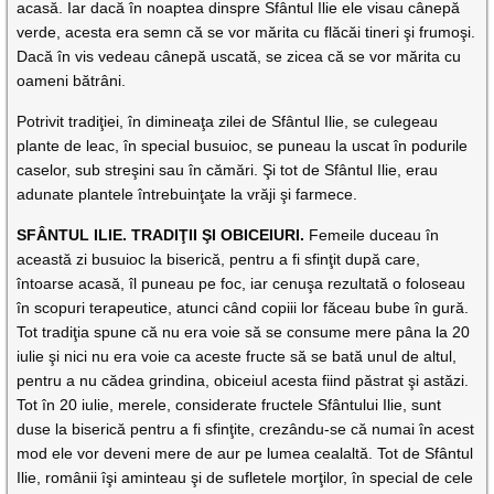
acasă. Iar dacă în noaptea dinspre Sfântul Ilie ele visau cânepă
verde, acesta era semn că se vor mărita cu flăcăi tineri şi frumoşi.
Dacă în vis vedeau cânepă uscată, se zicea că se vor mărita cu
oameni bătrâni.
Potrivit tradiţiei, în dimineaţa zilei de Sfântul Ilie, se culegeau
plante de leac, în special busuioc, se puneau la uscat în podurile
caselor, sub streşini sau în cămări. Şi tot de Sfântul Ilie, erau
adunate plantele întrebuinţate la vrăji şi farmece.
SFÂNTUL ILIE. TRADIŢII ŞI OBICEIURI.
Femeile duceau în
această zi busuioc la biserică, pentru a fi sfinţit după care,
întoarse acasă, îl puneau pe foc, iar cenuşa rezultată o foloseau
în scopuri terapeutice, atunci când copiii lor făceau bube în gură.
Tot tradiţia spune că nu era voie să se consume mere pâna la 20
iulie şi nici nu era voie ca aceste fructe să se bată unul de altul,
pentru a nu cădea grindina, obiceiul acesta fiind păstrat şi astăzi.
Tot în 20 iulie, merele, considerate fructele Sfântului Ilie, sunt
duse la biserică pentru a fi sfinţite, crezându-se că numai în acest
mod ele vor deveni mere de aur pe lumea cealaltă. Tot de Sfântul
Ilie, românii îşi aminteau şi de sufletele morţilor, în special de cele