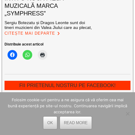
MUZICALĂ MARCA
„SYMPHRESS”
Sergiu Botezatu și Dragos Leonte sunt doi
tineri muzicieni din Valea Jiului care au plecat,
CITEȘTE MAI DEPARTE
Distribuie acest articol
FII PRIETENUL NOSTRU PE FACEBOOK!
Folosim cookie-uri pentru a ne asigura că vă oferim cea mai
bună experiență pe site-ul nostru. Continuarea navigării implică
ARTICOLE RECENTE
acceptarea lor.
La Petrila, Ziua Minerului s-a desfășurat cu recunoștință față
OK
READ MORE
de trecut și încredere pentru viitor
Ceremonii de recunoștință de Ziua Minerului, în capitala de