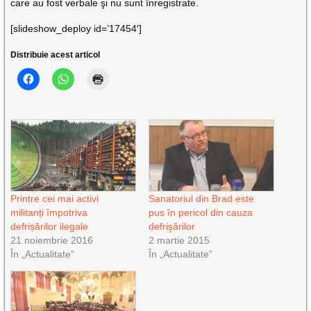
care au fost verbale şi nu sunt înregistrate.
[slideshow_deploy id=’17454′]
Distribuie acest articol
Printre cei mai activi
Sanatoriul din Brad este
militanți împotriva
pus în pericol din cauza
defrișărilor ilegale
defrişărilor
21 noiembrie 2016
2 martie 2015
În „Actualitate”
În „Actualitate”