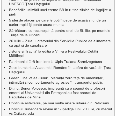
UNESCO Țara Hațegului
Beneficiile utilizării unei creme BB în rutina zilnică de îngrijire a
pielii
5 idei de afaceri pe care le poți începe de acasă și unde un
curier rapid îți poate ușura munca
Sărbătoare cu recunoștință pentru eroi, de Sf. Ilie, pe muntele
Tulișa de la Uricani
20 Iulie – Ziua Lucrătorului din Serviciile Publice de alimentare
cu apă și de canalizare
„Istorie și Tradiții” la ediția a VIII-a a Festivalului Cetății
Mălăiești
Patrimoniul fără frontiere la Ulpia Traiana Sarmizegetusa
Zece bursieri ai Academiei Române în tabăra de vară din Țara
Hațegului
Green Line Valea Jiului: Toleranță zero față de amenințări,
intimidări și comportamente agresive în transportul public
Dr.ing. Benor Voicescu, împreună cu o seamă de profesori
emeriți ai Universității din Petroșani au fost onorați de
Facultatea de Mine
Continuă asfaltările, pe mai multe artere rutiere din Petroșani
Corvinul Hunedoara revine în Superliga luni, 20 iulie, cu meciul
vs Csikszereda