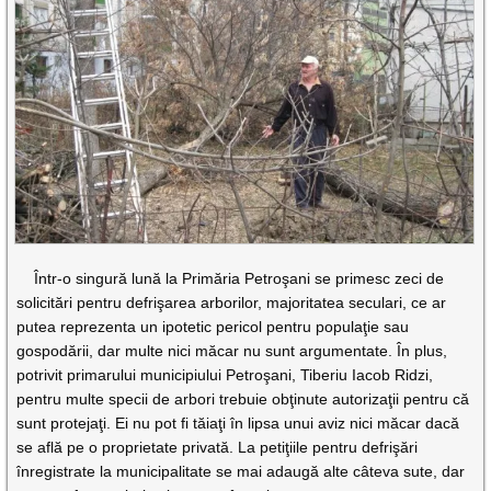
Într-o singură lună la Primăria Petroşani se primesc zeci de
solicitări pentru defrişarea arborilor, majoritatea seculari, ce ar
putea reprezenta un ipotetic pericol pentru populaţie sau
gospodării, dar multe nici măcar nu sunt argumentate. În plus,
potrivit primarului municipiului Petroşani, Tiberiu Iacob Ridzi,
pentru multe specii de arbori trebuie obţinute autorizaţii pentru că
sunt protejaţi. Ei nu pot fi tăiaţi în lipsa unui aviz nici măcar dacă
se află pe o proprietate privată. La petiţiile pentru defrişări
înregistrate la municipalitate se mai adaugă alte câteva sute, dar