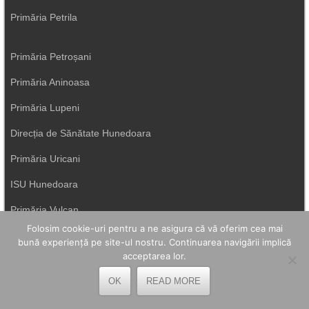
Primăria Petrila
Primăria Petroșani
Primăria Aninoasa
Primăria Lupeni
Direcția de Sănătate Hunedoara
Primăria Uricani
ISU Hunedoara
Primăria Vulcan
Folosim cookie-uri pentru a ne asigura că vă oferim cea mai
bună experiență pe site-ul nostru. Continuarea navigării implică
acceptarea lor.
OK
READ MORE