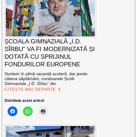
ȘCOALA GIMNAZIALĂ „I.D.
SÎRBU” VA FI MODERNIZATĂ ȘI
DOTATĂ CU SPRIJINUL
FONDURILOR EUROPENE
Suntem în plină vacanță școlară, dar peste
câteva săptămâni, coridoarele Școlii
Gimnaziale „I.D. Sîrbu” din
CITEȘTE MAI DEPARTE
Distribuie acest articol