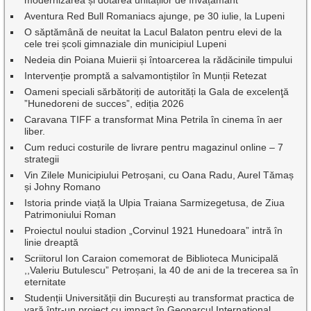
modernizarea și dotarea unităților de învățământ
Aventura Red Bull Romaniacs ajunge, pe 30 iulie, la Lupeni
O săptămână de neuitat la Lacul Balaton pentru elevi de la
cele trei școli gimnaziale din municipiul Lupeni
Nedeia din Poiana Muierii și întoarcerea la rădăcinile timpului
Intervenție promptă a salvamontiștilor în Munții Retezat
Oameni speciali sărbătoriți de autorități la Gala de excelenţă
”Hunedoreni de succes”, ediția 2026
Caravana TIFF a transformat Mina Petrila în cinema în aer
liber.
Cum reduci costurile de livrare pentru magazinul online – 7
strategii
Vin Zilele Municipiului Petroșani, cu Oana Radu, Aurel Tămaș
și Johny Romano
Istoria prinde viață la Ulpia Traiana Sarmizegetusa, de Ziua
Patrimoniului Roman
Proiectul noului stadion „Corvinul 1921 Hunedoara” intră în
linie dreaptă
Scriitorul Ion Caraion comemorat de Biblioteca Municipală
,,Valeriu Butulescu” Petroșani, la 40 de ani de la trecerea sa în
eternitate
Studenții Universității din București au transformat practica de
vară într-un proiect cu impact în Geoparcul Internațional