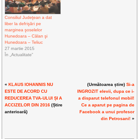
Consiliul Judeţean a dat
liber la defrişări pe
marginea şoselelor
Hunedoara – Călan şi
Hunedoara – Teliuc
27 martie 2015
În „Actualitate”
«
KLAUS IOHANNIS NU
(Următoarea știre)
Si-a
ESTE DE ACORD CU
INGROZIT elevii, dupa ce i-
REDUCEREA TVA-ULUI ȘI A
a disparut telefonul mobil!
ACCIZELOR DIN 2016
(Știre
Ce a aparut pe pagina de
anterioară)
Facebook a unui profesor
din Petrosani!
»